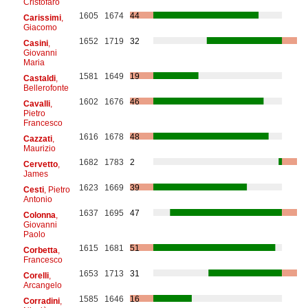
Cristofaro
1605
1674
44
Carissimi
,
Giacomo
1652
1719
32
Casini
,
Giovanni
Maria
1581
1649
19
Castaldi
,
Bellerofonte
1602
1676
46
Cavalli
,
Pietro
Francesco
1616
1678
48
Cazzati
,
Maurizio
1682
1783
2
Cervetto
,
James
1623
1669
39
Cesti
, Pietro
Antonio
1637
1695
47
Colonna
,
Giovanni
Paolo
1615
1681
51
Corbetta
,
Francesco
1653
1713
31
Corelli
,
Arcangelo
1585
1646
16
Corradini
,