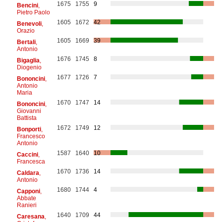
1675
1755
9
Bencini
,
Pietro Paolo
1605
1672
42
Benevoli
,
Orazio
1605
1669
39
Bertali
,
Antonio
1676
1745
8
Bigaglia
,
Diogenio
1677
1726
7
Bononcini
,
Antonio
Maria
1670
1747
14
Bononcini
,
Giovanni
Battista
1672
1749
12
Bonporti
,
Francesco
Antonio
1587
1640
10
Caccini
,
Francesca
1670
1736
14
Caldara
,
Antonio
1680
1744
4
Capponi
,
Abbate
Ranieri
1640
1709
44
Caresana
,