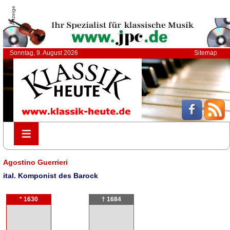
Anzeige
Sonntag, 9. August 2026
Sitemap
≡
≡
Agostino Guerrieri
ital. Komponist des Barock
* 1630
† 1684