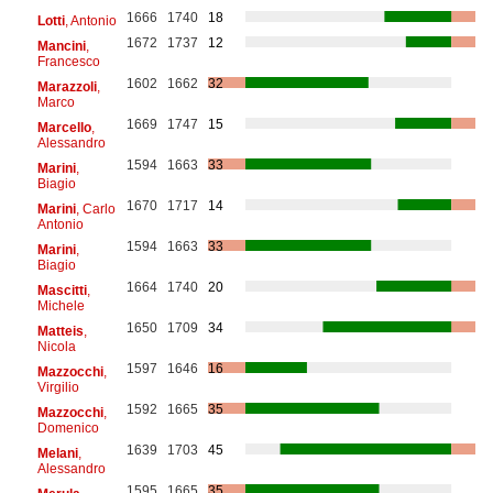
1666
1740
18
Lotti
, Antonio
1672
1737
12
Mancini
,
Francesco
1602
1662
32
Marazzoli
,
Marco
1669
1747
15
Marcello
,
Alessandro
1594
1663
33
Marini
,
Biagio
1670
1717
14
Marini
, Carlo
Antonio
1594
1663
33
Marini
,
Biagio
1664
1740
20
Mascitti
,
Michele
1650
1709
34
Matteis
,
Nicola
1597
1646
16
Mazzocchi
,
Virgilio
1592
1665
35
Mazzocchi
,
Domenico
1639
1703
45
Melani
,
Alessandro
1595
1665
35