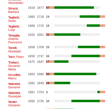
Alessandro
1619
1677
47
Strozzi
,
Barbara
1660
1718
24
Taglietti
,
Giulio
1668
1715
16
Taglietti
,
Luigi
1610
1661
31
Tenaglia
,
Antonio
Francesco
1658
1709
26
Torelli
,
Giuseppe
1650
1737
34
Torri
, Pietro
1575
1647
17
Trabaci
,
Giovanni
Maria
1603
1680
50
Uccellini
,
Marco
1582
1649
19
Valentini
,
Giovanni
1681
1753
3
Valentini
,
Giuseppe
1650
1735
34
Venier
,
Girolamo