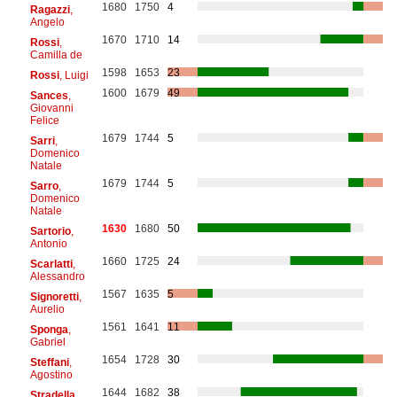
1680
1750
4
Ragazzi
,
Angelo
1670
1710
14
Rossi
,
Camilla de
1598
1653
23
Rossi
, Luigi
1600
1679
49
Sances
,
Giovanni
Felice
1679
1744
5
Sarri
,
Domenico
Natale
1679
1744
5
Sarro
,
Domenico
Natale
1630
1680
50
Sartorio
,
Antonio
1660
1725
24
Scarlatti
,
Alessandro
1567
1635
5
Signoretti
,
Aurelio
1561
1641
11
Sponga
,
Gabriel
1654
1728
30
Steffani
,
Agostino
1644
1682
38
Stradella
,