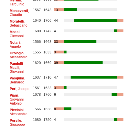
Merula
,
Tarquinio
1567
1643
13
Monteverdi
,
Claudio
1640
1706
44
Moratelli
,
Sebastiano
1680
1742
4
Mossi
,
Giovanni
1566
1663
33
Notari
,
Angelo
1555
1633
3
Orologio
,
Alessandro
1620
1669
39
Pandolfi-
Mealli
,
Giovanni
1637
1710
47
Pasquini
,
Bernardo
1561
1633
3
Peri
, Jacopo
1678
1760
6
Piani
,
Giovanni
Antonio
1566
1638
8
Piccinini
,
Alessandro
1680
1750
4
Porsile
,
Giuseppe