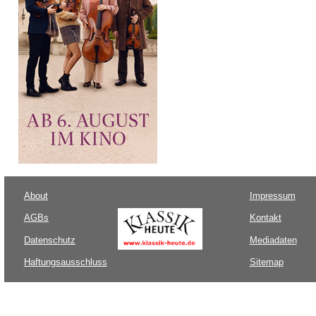
About
Impressum
AGBs
Kontakt
Datenschutz
Mediadaten
Haftungsausschluss
Sitemap