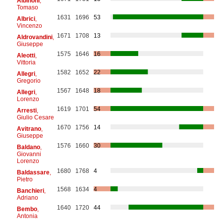
Albinoni
,
Tomaso
1631
1696
53
Albrici
,
Vincenzo
1671
1708
13
Aldrovandini
,
Giuseppe
1575
1646
16
Aleotti
,
Vittoria
1582
1652
22
Allegri
,
Gregorio
1567
1648
18
Allegri
,
Lorenzo
1619
1701
54
Arresti
,
Giulio Cesare
1670
1756
14
Avitrano
,
Giuseppe
1576
1660
30
Baldano
,
Giovanni
Lorenzo
1680
1768
4
Baldassare
,
Pietro
1568
1634
4
Banchieri
,
Adriano
1640
1720
44
Bembo
,
Antonia