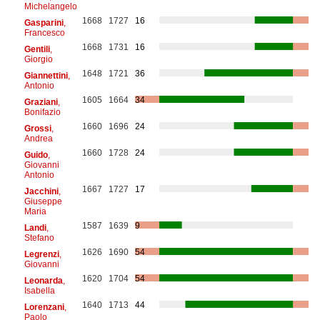
Michelangelo
1668
1727
16
Gasparini
,
Francesco
1668
1731
16
Gentili
,
Giorgio
1648
1721
36
Giannettini
,
Antonio
1605
1664
34
Graziani
,
Bonifazio
1660
1696
24
Grossi
,
Andrea
1660
1728
24
Guido
,
Giovanni
Antonio
1667
1727
17
Jacchini
,
Giuseppe
Maria
1587
1639
9
Landi
,
Stefano
1626
1690
54
Legrenzi
,
Giovanni
1620
1704
54
Leonarda
,
Isabella
1640
1713
44
Lorenzani
,
Paolo