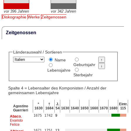
vor 396 Jahren
vor 342 Jahren
Diskographie
Werke
Zeitgenossen
Zeitgenossen
Länderauswahl / Sortieren
Name
Geburtsjahr
Lebensjahre
Sterbejahr
Spalte 4 = Lebensalter des Komponisten / Anzahl der
gemeinsamen Lebensjahre
*
†
J.
Eintr.
Agostino
1630
1684
54
1630
1640
1650
1660
1670
1680
115
Guerrieri
1675
1742
9
Abaco
,
Evaristo
Felice
1671
1751
13