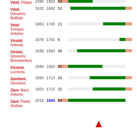
1590
1653
23
Vitali
, Filippo
1632
1692
52
Vitali
,
Giovanni
Battista
1663
1745
21
Vitali
,
Tomaso
Antonio
1678
1741
6
Vivaldi
,
Antonio
1638
1692
46
Viviani
,
Giovanni
Bonaventura
1590
1662
32
Vizzana
,
Lucrezia
1650
1713
34
Zamboni
,
Giovanni
1653
1715
31
Ziani
, Marc'
Antonio
1616
1684
54
Ziani
, Pietro
Andrea
▲