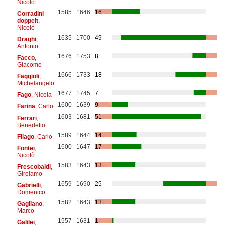
Nicolò
1585
1646
16
Corradini
doppelt
,
Nicolò
1635
1700
49
Draghi
,
Antonio
1676
1753
8
Facco
,
Giacomo
1666
1733
18
Faggioli
,
Michelangelo
1677
1745
7
Fago
, Nicola
1600
1639
9
Farina
, Carlo
1603
1681
51
Ferrari
,
Benedetto
1589
1644
14
Filago
, Carlo
1600
1647
17
Fontei
,
Nicolò
1583
1643
13
Frescobaldi
,
Girolamo
1659
1690
25
Gabrielli
,
Domenico
1582
1643
13
Gagliano
,
Marco
1557
1631
1
Galilei
,