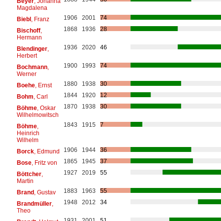
Beyer
, Johanna
Magdalena
1906
2001
74
Biebl
, Franz
1868
1936
28
Bischoff
,
Hermann
1936
2020
46
Blendinger
,
Herbert
1900
1993
74
Bochmann
,
Werner
1880
1938
30
Boehe
, Ernst
1844
1920
12
Bohm
, Carl
1870
1938
30
Böhme
, Oskar
Wilhelmowitsch
1843
1915
7
Böhme
,
Heinrich
Wilhelm
1906
1944
36
Borck
, Edmund
1865
1945
37
Bose
, Fritz von
1927
2019
55
Böttcher
,
Martin
1883
1963
55
Brand
, Gustav
1948
2012
34
Brandmüller
,
Theo
1931
2001
51