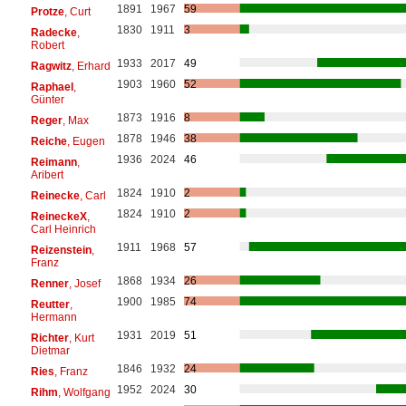
1891
1967
59
Protze
, Curt
1830
1911
3
Radecke
,
Robert
1933
2017
49
Ragwitz
, Erhard
1903
1960
52
Raphael
,
Günter
1873
1916
8
Reger
, Max
1878
1946
38
Reiche
, Eugen
1936
2024
46
Reimann
,
Aribert
1824
1910
2
Reinecke
, Carl
1824
1910
2
ReineckeX
,
Carl Heinrich
1911
1968
57
Reizenstein
,
Franz
1868
1934
26
Renner
, Josef
1900
1985
74
Reutter
,
Hermann
1931
2019
51
Richter
, Kurt
Dietmar
1846
1932
24
Ries
, Franz
1952
2024
30
Rihm
, Wolfgang