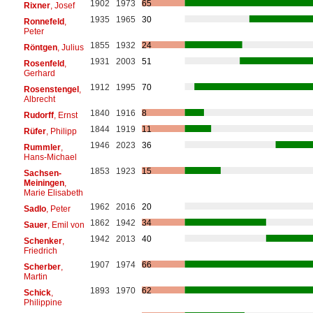
1902
1973
65
Rixner
, Josef
1935
1965
30
Ronnefeld
,
Peter
1855
1932
24
Röntgen
, Julius
1931
2003
51
Rosenfeld
,
Gerhard
1912
1995
70
Rosenstengel
,
Albrecht
1840
1916
8
Rudorff
, Ernst
1844
1919
11
Rüfer
, Philipp
1946
2023
36
Rummler
,
Hans-Michael
1853
1923
15
Sachsen-
Meiningen
,
Marie Elisabeth
1962
2016
20
Sadlo
, Peter
1862
1942
34
Sauer
, Emil von
1942
2013
40
Schenker
,
Friedrich
1907
1974
66
Scherber
,
Martin
1893
1970
62
Schick
,
Philippine