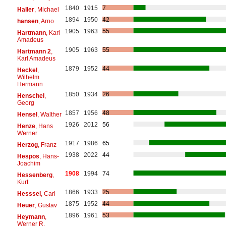
1840
1915
7
Haller
, Michael
1894
1950
42
hansen
, Arno
1905
1963
55
Hartmann
, Karl
Amadeus
1905
1963
55
Hartmann 2
,
Karl Amadeus
1879
1952
44
Heckel
,
Wilhelm
Hermann
1850
1934
26
Henschel
,
Georg
1857
1956
48
Hensel
, Walther
1926
2012
56
Henze
, Hans
Werner
1917
1986
65
Herzog
, Franz
1938
2022
44
Hespos
, Hans-
Joachim
1908
1994
74
Hessenberg
,
Kurt
1866
1933
25
Hesssel
, Carl
1875
1952
44
Heuer
, Gustav
1896
1961
53
Heymann
,
Werner R.