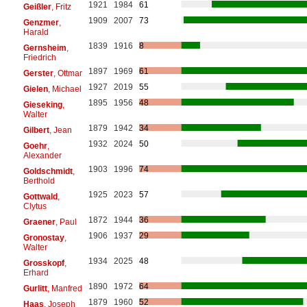
1921
1984
61
Geißler
, Fritz
1909
2007
73
Genzmer
,
Harald
1839
1916
8
Gernsheim
,
Friedrich
1897
1969
61
Gerster
, Ottmar
1927
2019
55
Gielen
, Michael
1895
1956
48
Gieseking
,
Walter
1879
1942
34
Gilbert
, Jean
1932
2024
50
Goehr
,
Alexander
1903
1996
74
Goldschmidt
,
Berthold
1925
2023
57
Gottwald
,
Clytus
1872
1944
36
Graener
, Paul
1906
1937
29
Gronostay
,
Walter
1934
2025
48
Grosskopf
,
Erhard
1890
1972
64
Gurlitt
, Manfred
1879
1960
52
Haas
, Joseph