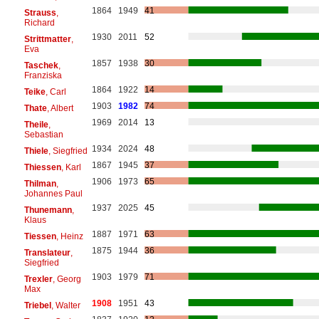
1864
1949
41
Strauss
,
Richard
1930
2011
52
Strittmatter
,
Eva
1857
1938
30
Taschek
,
Franziska
1864
1922
14
Teike
, Carl
1903
1982
74
Thate
, Albert
1969
2014
13
Theile
,
Sebastian
1934
2024
48
Thiele
, Siegfried
1867
1945
37
Thiessen
, Karl
1906
1973
65
Thilman
,
Johannes Paul
1937
2025
45
Thunemann
,
Klaus
1887
1971
63
Tiessen
, Heinz
1875
1944
36
Translateur
,
Siegfried
1903
1979
71
Trexler
, Georg
Max
1908
1951
43
Triebel
, Walter