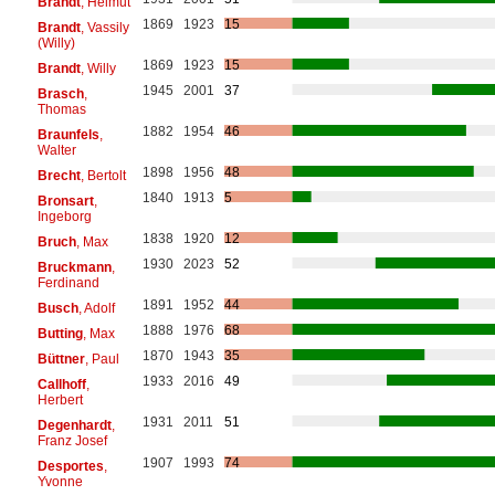
Brandt
, Helmut
1869
1923
15
Brandt
, Vassily
(Willy)
1869
1923
15
Brandt
, Willy
1945
2001
37
Brasch
,
Thomas
1882
1954
46
Braunfels
,
Walter
1898
1956
48
Brecht
, Bertolt
1840
1913
5
Bronsart
,
Ingeborg
1838
1920
12
Bruch
, Max
1930
2023
52
Bruckmann
,
Ferdinand
1891
1952
44
Busch
, Adolf
1888
1976
68
Butting
, Max
1870
1943
35
Büttner
, Paul
1933
2016
49
Callhoff
,
Herbert
1931
2011
51
Degenhardt
,
Franz Josef
1907
1993
74
Desportes
,
Yvonne