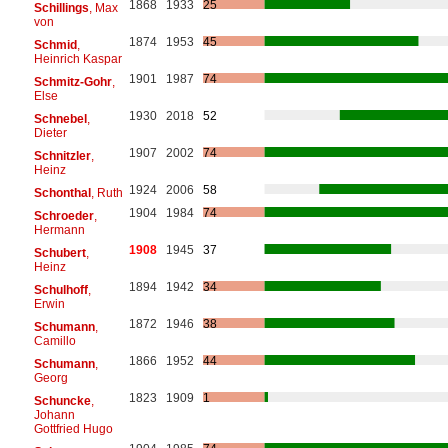
1868
1933
25
Schillings
, Max
von
1874
1953
45
Schmid
,
Heinrich Kaspar
1901
1987
74
Schmitz-Gohr
,
Else
1930
2018
52
Schnebel
,
Dieter
1907
2002
74
Schnitzler
,
Heinz
1924
2006
58
Schonthal
, Ruth
1904
1984
74
Schroeder
,
Hermann
1908
1945
37
Schubert
,
Heinz
1894
1942
34
Schulhoff
,
Erwin
1872
1946
38
Schumann
,
Camillo
1866
1952
44
Schumann
,
Georg
1823
1909
1
Schuncke
,
Johann
Gottfried Hugo