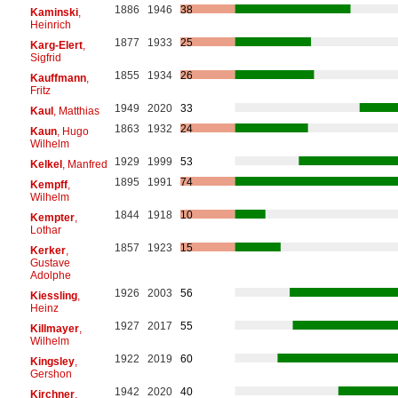
1886
1946
38
Kaminski
,
Heinrich
1877
1933
25
Karg-Elert
,
Sigfrid
1855
1934
26
Kauffmann
,
Fritz
1949
2020
33
Kaul
, Matthias
1863
1932
24
Kaun
, Hugo
Wilhelm
1929
1999
53
Kelkel
, Manfred
1895
1991
74
Kempff
,
Wilhelm
1844
1918
10
Kempter
,
Lothar
1857
1923
15
Kerker
,
Gustave
Adolphe
1926
2003
56
Kiessling
,
Heinz
1927
2017
55
Killmayer
,
Wilhelm
1922
2019
60
Kingsley
,
Gershon
1942
2020
40
Kirchner
,