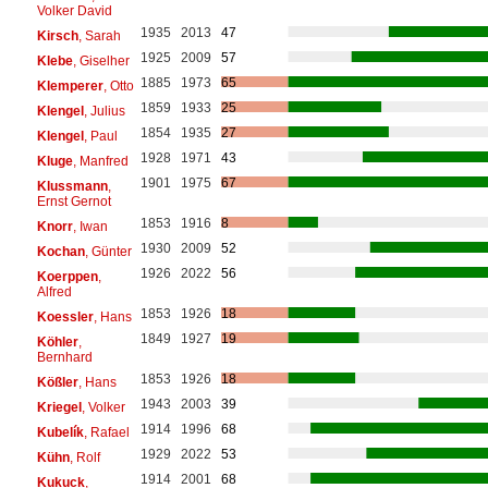
Volker David
1935
2013
47
Kirsch
, Sarah
1925
2009
57
Klebe
, Giselher
1885
1973
65
Klemperer
, Otto
1859
1933
25
Klengel
, Julius
1854
1935
27
Klengel
, Paul
1928
1971
43
Kluge
, Manfred
1901
1975
67
Klussmann
,
Ernst Gernot
1853
1916
8
Knorr
, Iwan
1930
2009
52
Kochan
, Günter
1926
2022
56
Koerppen
,
Alfred
1853
1926
18
Koessler
, Hans
1849
1927
19
Köhler
,
Bernhard
1853
1926
18
Kößler
, Hans
1943
2003
39
Kriegel
, Volker
1914
1996
68
Kubelík
, Rafael
1929
2022
53
Kühn
, Rolf
1914
2001
68
Kukuck
,