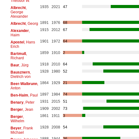
Theodor W.
1935
2021
47
Albrecht
,
George
Alexander
1891
1976
68
Albrecht
, Georg
1915
2012
67
Alexander
,
Haim
1901
1972
64
Apostel
, Hans
Erich
1859
1910
2
Bartmuß
,
Richard
1918
2010
64
Baur
, Jürg
1928
1980
52
Bausznern
,
Dietrich von
1864
1929
21
Beer-Walbrunn
,
Anton
1897
1984
74
Ben-Haim
, Paul
1931
2015
51
Benary
, Peter
1909
2002
73
Berger
, Jean
1861
1911
3
Berger
,
Wilhelm
1928
2008
54
Beyer
, Frank
Michael
1888
1944
36