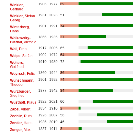
1906
1977
69
Winkler
,
Gerhard
1931
2023
51
Winkler
, Stefan
Georg
1901
1991
74
Winterberg
,
Hans
1866
1935
27
Woikowsky-
Biedau
, Victor v.
1917
2005
65
Woll
, Erna
1902
1972
64
Wolpe
, Stefan
1910
1989
72
Wolters
,
Gottfried
1860
1944
36
Woyrsch
, Felix
1901
1992
74
Wünschmann
,
Theodor
1877
1942
34
Würzburger
,
Siegfried
1922
2021
60
Wüsthoff
, Klaus
1834
1910
2
Zabel
, Albert
1926
2007
56
Zechlin
, Ruth
1936
2019
46
Zender
, Hans
1837
1911
3
Zenger
, Max