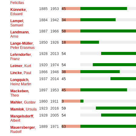
Felicitas
1885
1953
45
Künneke
,
Eduard
1884
1942
34
Lampel
,
Samuel
1887
1966
58
Landmann
,
Arno
1850
1926
18
Lange-Müller
,
Peter Erasmus
1928
2013
54
Lehrndorfer
,
Franz
1920
1974
54
Leimer
, Kurt
1866
1946
38
Lincke
, Paul
1937
2014
45
Longquich
,
Heinz Martin
1897
1953
45
Mackeben
,
Theo
1860
1911
3
Mahler
, Gustav
1923
2016
59
Mamlok
, Ursula
1928
2005
54
Mangelsdorff
,
Albert
1889
1971
63
Mauersberger
,
Rudolf