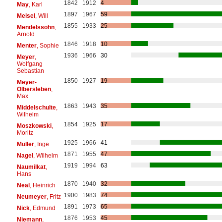
1842
1912
4
May
, Karl
1897
1967
59
Meisel
, Will
1855
1933
25
Mendelssohn
,
Arnold
1846
1918
10
Menter
, Sophie
1936
1966
30
Meyer
,
Wolfgang
Sebastian
1850
1927
19
Meyer-
Olbersleben
,
Max
1863
1943
35
Middelschulte
,
Wilhelm
1854
1925
17
Moszkowski
,
Moritz
1925
1966
41
Müller
, Inge
1871
1955
47
Nagel
, Wilhelm
1919
1994
63
Naumilkat
,
Hans
1870
1940
32
Neal
, Heinrich
1900
1983
74
Neumeyer
, Fritz
1891
1973
65
Nick
, Edmund
1876
1953
45
Niemann
,