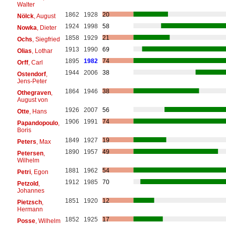
Walter
1862
1928
20
Nölck
, August
1924
1998
58
Nowka
, Dieter
1858
1929
21
Ochs
, Siegfried
1913
1990
69
Olias
, Lothar
1895
1982
74
Orff
, Carl
1944
2006
38
Ostendorf
,
Jens-Peter
1864
1946
38
Othegraven
,
August von
1926
2007
56
Otte
, Hans
1906
1991
74
Papandopoulo
,
Boris
1849
1927
19
Peters
, Max
1890
1957
49
Petersen
,
Wilhelm
1881
1962
54
Petri
, Egon
1912
1985
70
Petzold
,
Johannes
1851
1920
12
Pietzsch
,
Hermann
1852
1925
17
Posse
, Wilhelm