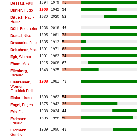
1894
1979
71
Dessau
, Paul
1908
1942
34
Distler
, Hugo
1930
2020
52
Dittrich
, Paul-
Heinz
1936
2018
46
Döhl
, Friedhelm
1895
1981
73
Dostal
, Nico
1835
1913
5
Draeseke
, Felix
1891
1971
63
Drischner
, Max
1901
1983
74
Egk
, Werner
1915
2008
67
Eham
, Max
1848
1925
17
Eilenberg
,
Richard
1908
1981
73
Eisbrenner
,
Werner
Friedrich Emil
1898
1962
54
Eisler
, Hanns
1875
1943
35
Engel
, Eugen
1938
2024
44
Erb
, Elke
1896
1958
50
Erdmann
,
Eduard
1939
1996
43
Erdmann
,
Gunther