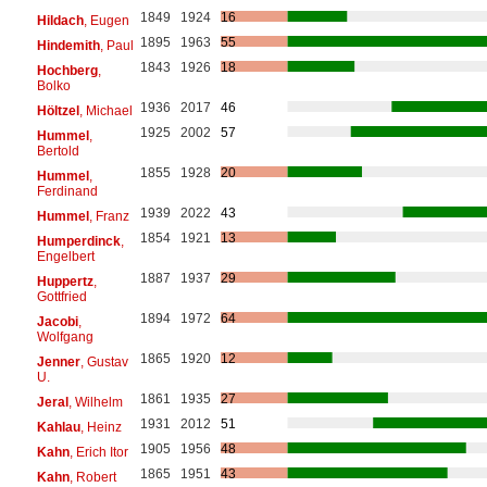
1849
1924
16
Hildach
, Eugen
1895
1963
55
Hindemith
, Paul
1843
1926
18
Hochberg
,
Bolko
1936
2017
46
Höltzel
, Michael
1925
2002
57
Hummel
,
Bertold
1855
1928
20
Hummel
,
Ferdinand
1939
2022
43
Hummel
, Franz
1854
1921
13
Humperdinck
,
Engelbert
1887
1937
29
Huppertz
,
Gottfried
1894
1972
64
Jacobi
,
Wolfgang
1865
1920
12
Jenner
, Gustav
U.
1861
1935
27
Jeral
, Wilhelm
1931
2012
51
Kahlau
, Heinz
1905
1956
48
Kahn
, Erich Itor
1865
1951
43
Kahn
, Robert