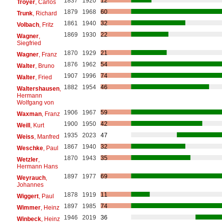
1837
1920
12
Troyer
, Carlos
1879
1968
60
Trunk
, Richard
1861
1940
32
Volbach
, Fritz
1869
1930
22
Wagner
,
Siegfried
1870
1929
21
Wagner
, Franz
1876
1962
54
Walter
, Bruno
1907
1996
74
Walter
, Fried
1882
1954
46
Waltershausen
,
Hermann
Wolfgang von
1906
1967
59
Waxman
, Franz
1900
1950
42
Weill
, Kurt
1935
2023
47
Weiss
, Manfred
1867
1940
32
Weschke
, Paul
1870
1943
35
Wetzler
,
Hermann Hans
1897
1977
69
Weyrauch
,
Johannes
1878
1919
11
Wiggert
, Paul
1897
1985
74
Wimmer
, Heinz
1946
2019
36
Winbeck
, Heinz