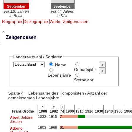
September
September
vor 118 Jahren
vor 44 Jahren
in Berlin
in Köln
Biographie
Diskographie
Werke
Zeitgenossen
Zeitgenossen
Länderauswahl / Sortieren
Name
Geburtsjahr
Lebensjahre
Sterbejahr
Spalte 4 = Lebensalter des Komponisten / Anzahl der
gemeinsamen Lebensjahre
*
†
J.
Franz Grothe
1908
1982
74
1900
1910
1920
1930
1940
1950
196
1832
1915
7
Abert
, Johann
Joseph
1903
1969
61
Adorno
,