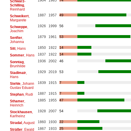
1904
1985
74
Schwarz-
Schilling
,
Reinhard
1887
1957
49
Schweikert
,
Margarete
1926
1999
56
Schweppe
,
Joachim
1879
1961
53
Senfter
,
Johanna
1850
1922
14
Sitt
, Hans
1837
1922
14
Sommer
, Hans
1936
2002
46
Sonntag
,
Brunhilde
1929
2019
53
Stadlmair
,
Hans
1839
1915
7
Stehle
, Johann
Gustav Eduard
1887
1915
7
Stephan
, Rudi
1885
1955
47
Sthamer
,
Heinrich
1928
2007
54
Stockhausen
,
Karlheinz
1860
1930
22
Stradal
, August
1867
1933
25
Sträßer
, Ewald