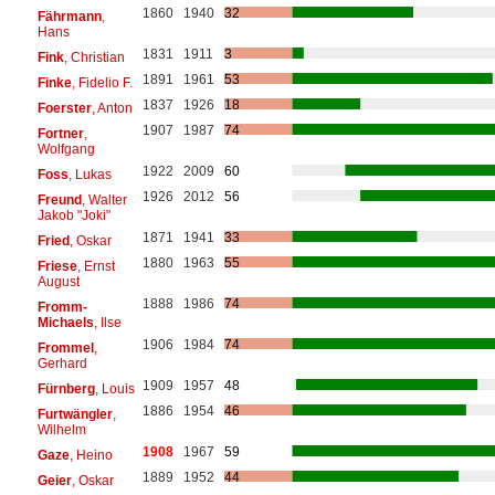
1860
1940
32
Fährmann
,
Hans
1831
1911
3
Fink
, Christian
1891
1961
53
Finke
, Fidelio F.
1837
1926
18
Foerster
, Anton
1907
1987
74
Fortner
,
Wolfgang
1922
2009
60
Foss
, Lukas
1926
2012
56
Freund
, Walter
Jakob "Joki"
1871
1941
33
Fried
, Oskar
1880
1963
55
Friese
, Ernst
August
1888
1986
74
Fromm-
Michaels
, Ilse
1906
1984
74
Frommel
,
Gerhard
1909
1957
48
Fürnberg
, Louis
1886
1954
46
Furtwängler
,
Wilhelm
1908
1967
59
Gaze
, Heino
1889
1952
44
Geier
, Oskar