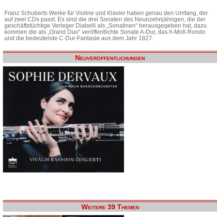
Franz Schuberts Werke für Violine und Klavier haben genau den Umfang, der
auf zwei CDs passt. Es sind die drei Sonaten des Neunzehnjährigen, die der
geschäftstüchtige Verleger Diabelli als „Sonatinen“ herausgegeben hat, dazu
kommen die als „Grand Duo“ veröffentlichte Sonate A-Dur, das h-Moll-Rondo
und die bedeutende C-Dur-Fantasie aus dem Jahr 1827.
Neuveröffentlichungen
Weitere 39 Themen