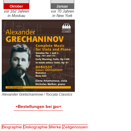
Oktober
Januar
vor 162 Jahren
vor 70 Jahren
in Moskau
in New York
Alexander Gretschaninow / Toccata Classics
»Bestellungen bei jpc«
Biographie
Diskographie
Werke
Zeitgenossen