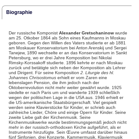
Biographie
Der russische Komponist
Alexander Gretschaninow
wurde
am 25. Otkober 1864 als Sohn eines Kaufmanns in Moskau
geboren. Gegen den Willen des Vaters studierte er ab 1881
am Moskauer Konservatorium bei Anton Arenskij und Sergei
Tanejew, 1890 wechselte er an das Konservatorium in Sankt
Petersburg, wo er drei Jahre Komposition bei Nikolai
Rimsky-Korssakoff studierte. 1896 kehrte er nach Moskau
zurück und betätigte sich neben der Komposition als Lehrer
und Dirigent. Für seine Komposition
2. Liturgie des hl.
Johannes Chrisostomus
erhielt er vom Zaren eine
lebenslagen Pension, die ihm jedoch nach der
Oktoberrevolution nicht mehr weiter gewährt wurde. 1925
siedelte er nach Paris um und wanderte 1939 schließlich
wegen der politischen Lage in die USA aus. 1946 erhielt er
die US-amerikanische Staatsbürgerschaft. Viel gespielt
werden seine Klavierstücke für Kinder, er schrieb auch
zahlreiche Lieder, Chöre und einige Opern für Kinder. Seine
zweite Liebe galt der Kirchenmusik. Seine
Kirchenmusikwerke wurde bestimmungsgemäß jedoch nicht
mehr in der russisch-orthodoxen Kirche aufgeführt, als er
Instrumente hinzufügte. Sein Œuvre umfasst darüber hinaus
fünf Sinfonien, drei Konzerte, Kammermusik, Klaviermusik