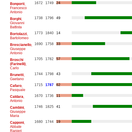
1672
1749
24
Bonporti
,
Francesco
Antonio
1738
1796
49
Borghi
,
Giovanni
Battista
1773
1840
14
Bortolazzi
,
Bartolomeo
1690
1758
33
Brescianello
,
Giuseppe
Antonio
1705
1782
57
Broschi
(Farinelli)
,
Carlo
1744
1798
43
Brunetti
,
Gaetano
1715
1787
62
Cafaro
,
Pasquale
1670
1736
11
Caldara
,
Antonio
1746
1825
41
Cambini
,
Giuseppe
Maria
1680
1744
19
Capponi
,
Abbate
Ranieri