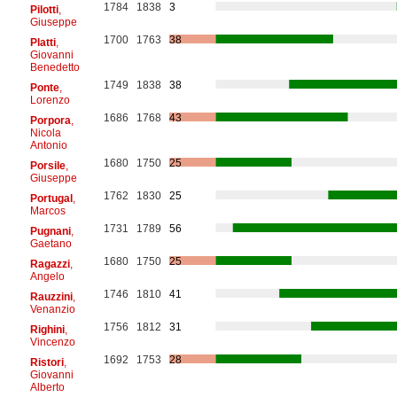
1784
1838
3
Pilotti
,
Giuseppe
1700
1763
38
Platti
,
Giovanni
Benedetto
1749
1838
38
Ponte
,
Lorenzo
1686
1768
43
Porpora
,
Nicola
Antonio
1680
1750
25
Porsile
,
Giuseppe
1762
1830
25
Portugal
,
Marcos
1731
1789
56
Pugnani
,
Gaetano
1680
1750
25
Ragazzi
,
Angelo
1746
1810
41
Rauzzini
,
Venanzio
1756
1812
31
Righini
,
Vincenzo
1692
1753
28
Ristori
,
Giovanni
Alberto