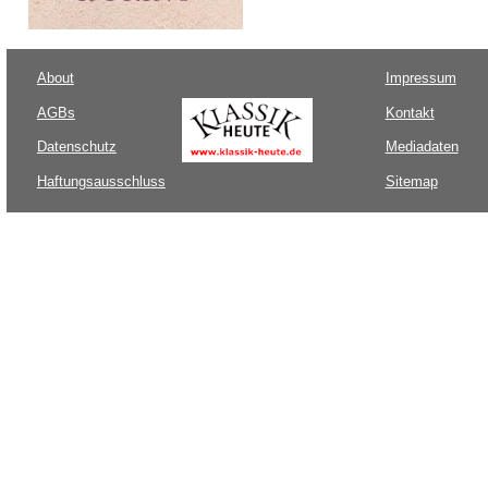
About
Impressum
AGBs
Kontakt
Datenschutz
Mediadaten
Haftungsausschluss
Sitemap