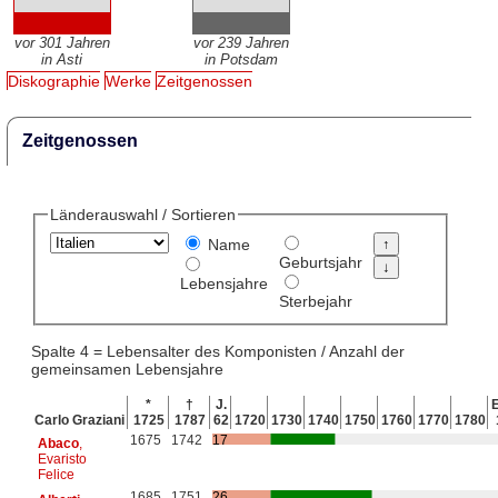
vor 301 Jahren
vor 239 Jahren
in Asti
in Potsdam
Diskographie
Werke
Zeitgenossen
Zeitgenossen
Länderauswahl / Sortieren
Name
Geburtsjahr
Lebensjahre
Sterbejahr
Spalte 4 = Lebensalter des Komponisten / Anzahl der
gemeinsamen Lebensjahre
*
†
J.
E
Carlo Graziani
1725
1787
62
1720
1730
1740
1750
1760
1770
1780
1675
1742
17
Abaco
,
Evaristo
Felice
1685
1751
26