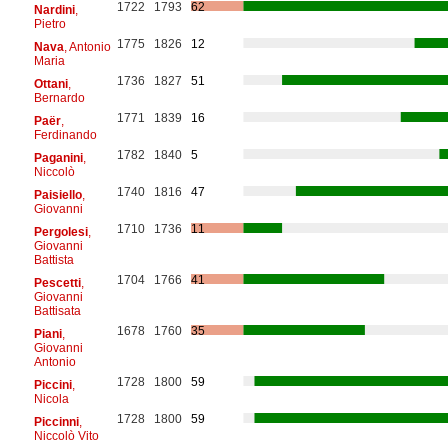
1722
1793
62
Nardini
,
Pietro
1775
1826
12
Nava
, Antonio
Maria
1736
1827
51
Ottani
,
Bernardo
1771
1839
16
Paër
,
Ferdinando
1782
1840
5
Paganini
,
Niccolò
1740
1816
47
Paisiello
,
Giovanni
1710
1736
11
Pergolesi
,
Giovanni
Battista
1704
1766
41
Pescetti
,
Giovanni
Battisata
1678
1760
35
Piani
,
Giovanni
Antonio
1728
1800
59
Piccini
,
Nicola
1728
1800
59
Piccinni
,
Niccolò Vito