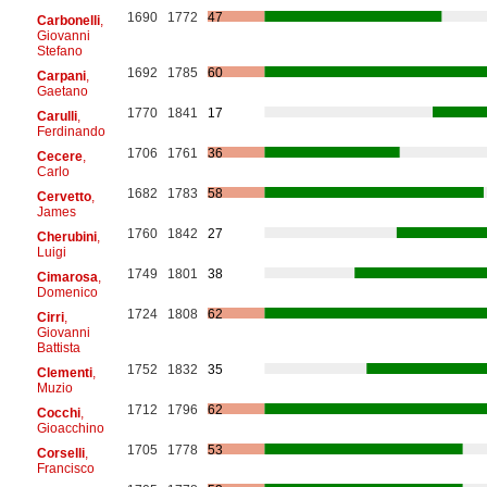
1690
1772
47
Carbonelli
,
Giovanni
Stefano
1692
1785
60
Carpani
,
Gaetano
1770
1841
17
Carulli
,
Ferdinando
1706
1761
36
Cecere
,
Carlo
1682
1783
58
Cervetto
,
James
1760
1842
27
Cherubini
,
Luigi
1749
1801
38
Cimarosa
,
Domenico
1724
1808
62
Cirri
,
Giovanni
Battista
1752
1832
35
Clementi
,
Muzio
1712
1796
62
Cocchi
,
Gioacchino
1705
1778
53
Corselli
,
Francisco