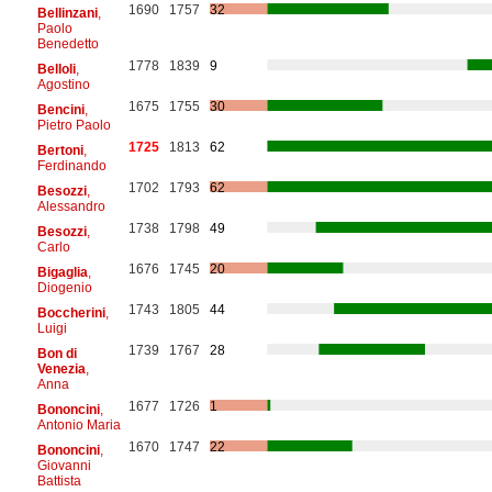
1690
1757
32
Bellinzani
,
Paolo
Benedetto
1778
1839
9
Belloli
,
Agostino
1675
1755
30
Bencini
,
Pietro Paolo
1725
1813
62
Bertoni
,
Ferdinando
1702
1793
62
Besozzi
,
Alessandro
1738
1798
49
Besozzi
,
Carlo
1676
1745
20
Bigaglia
,
Diogenio
1743
1805
44
Boccherini
,
Luigi
1739
1767
28
Bon di
Venezia
,
Anna
1677
1726
1
Bononcini
,
Antonio Maria
1670
1747
22
Bononcini
,
Giovanni
Battista