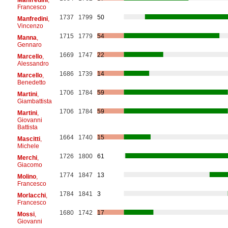
Francesco
1737
1799
50
Manfredini
,
Vincenzo
1715
1779
54
Manna
,
Gennaro
1669
1747
22
Marcello
,
Alessandro
1686
1739
14
Marcello
,
Benedetto
1706
1784
59
Martini
,
Giambattista
1706
1784
59
Martini
,
Giovanni
Battista
1664
1740
15
Mascitti
,
Michele
1726
1800
61
Merchi
,
Giacomo
1774
1847
13
Molino
,
Francesco
1784
1841
3
Morlacchi
,
Francesco
1680
1742
17
Mossi
,
Giovanni