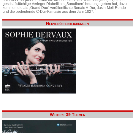
geschäftstüchtige Verleger Diabelli als „Sonatinen“ herausgegeben hat, dazu
kommen die als „Grand Duo“ veröffentlichte Sonate A-Dur, das h-Moll-Rondo
und die bedeutende C-Dur-Fantasie aus dem Jahr 1827.
Neuveröffentlichungen
Weitere 39 Themen