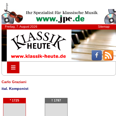
Anzeige
Freitag, 7. August 2026
Sitemap
≡
≡
Carlo Graziani
ital. Komponist
* 1725
† 1787