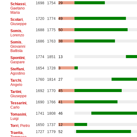
1698
1754
29
Schiassi
,
Gaetano
Maria
1720
1774
49
Scolari
,
Giuseppe
1688
1775
50
Somis
,
Lorenzo
1686
1763
38
Somis
,
Giovanni
Battista
1774
1851
13
Spontini
,
Gaspare
1654
1728
3
Steffani
,
Agostino
1760
1814
27
Tarchi
,
Angelo
1692
1770
45
Tartini
,
Giuseppe
1690
1766
41
Tessarini
,
Carlo
1741
1808
46
Tomasini
,
Luigi
1650
1737
12
Torri
, Pietro
1727
1779
52
Traetta
,
Tommaso