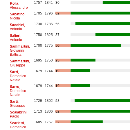
1757
1841
30
Rolla
,
Alessandro
1705
1796
62
Sabatino
,
Nicola
1730
1786
56
Sacchini
,
Antonio
1750
1825
37
Salieri
,
Antonio
1700
1775
50
Sammartini
,
Giovanni
Battista
1695
1750
25
Sammartini
,
Giuseppe
1679
1744
19
Sarri
,
Domenico
Natale
1679
1744
19
Sarro
,
Domenico
Natale
1729
1802
58
Sarti
,
Giuseppe
1713
1806
62
Scalabrini
,
Paolo
1685
1757
32
Scarlatti
,
Domenico