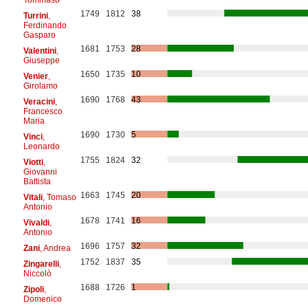
1749
1812
38
Turrini
,
Ferdinando
Gasparo
1681
1753
28
Valentini
,
Giuseppe
1650
1735
10
Venier
,
Girolamo
1690
1768
43
Veracini
,
Francesco
Maria
1690
1730
5
Vinci
,
Leonardo
1755
1824
32
Viotti
,
Giovanni
Battista
1663
1745
20
Vitali
, Tomaso
Antonio
1678
1741
16
Vivaldi
,
Antonio
1696
1757
32
Zani
, Andrea
1752
1837
35
Zingarelli
,
Niccolò
1688
1726
1
Zipoli
,
Domenico