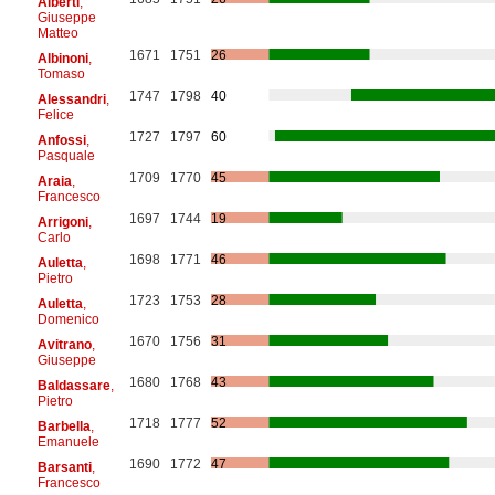
Alberti
,
Giuseppe
Matteo
1671
1751
26
Albinoni
,
Tomaso
1747
1798
40
Alessandri
,
Felice
1727
1797
60
Anfossi
,
Pasquale
1709
1770
45
Araia
,
Francesco
1697
1744
19
Arrigoni
,
Carlo
1698
1771
46
Auletta
,
Pietro
1723
1753
28
Auletta
,
Domenico
1670
1756
31
Avitrano
,
Giuseppe
1680
1768
43
Baldassare
,
Pietro
1718
1777
52
Barbella
,
Emanuele
1690
1772
47
Barsanti
,
Francesco