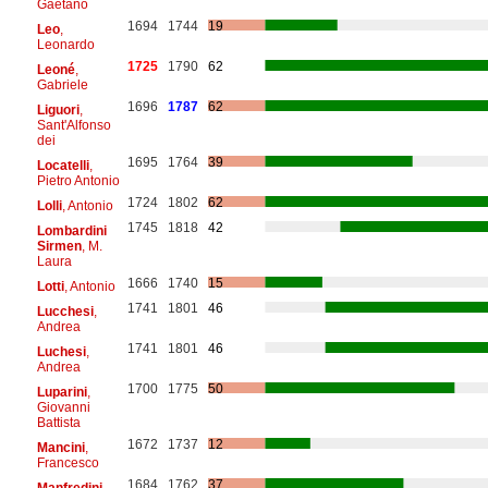
Gaetano
1694
1744
19
Leo
,
Leonardo
1725
1790
62
Leoné
,
Gabriele
1696
1787
62
Liguori
,
Sant'Alfonso
dei
1695
1764
39
Locatelli
,
Pietro Antonio
1724
1802
62
Lolli
, Antonio
1745
1818
42
Lombardini
Sirmen
, M.
Laura
1666
1740
15
Lotti
, Antonio
1741
1801
46
Lucchesi
,
Andrea
1741
1801
46
Luchesi
,
Andrea
1700
1775
50
Luparini
,
Giovanni
Battista
1672
1737
12
Mancini
,
Francesco
1684
1762
37
Manfredini
,