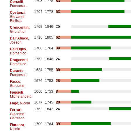
1705
1778
53
Corselli
,
Francesco
1704
1778
53
Costanzi
,
Giovanni
Battista
1762
1846
25
Crescentini
,
Girolamo
1710
1805
62
Dall'Abaco
,
Joseph
1700
1764
39
Dall'Oglio
,
Domenico
1763
1846
24
Dragonetti
,
Domenico
1684
1755
30
Durante
,
Francesco
1676
1753
28
Facco
,
Giacomo
1666
1733
8
Faggioli
,
Michelangelo
1677
1745
20
Fago
, Nicola
1763
1842
24
Ferrari
,
Giacomo
Gotifredo
1700
1764
39
Fiorenza
,
Nicola