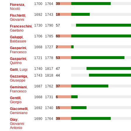
1700
1764
39
Fiorenza
,
Nicolò
1692
1743
18
Fischietti
,
Giovanni
1730
1790
57
Franceschini
,
Gaetano
1706
1785
60
Galuppi
,
Baldasare
1668
1727
2
Gasparini
,
Francesco
1721
1778
53
Gasparini
,
Quirino
1740
1817
47
Gatti
, Luigi
1743
1818
44
Gazzaniga
,
Giuseppe
1687
1762
37
Geminiani
,
Francesco
1668
1731
6
Gentili
,
Giorgio
1692
1740
15
Giacomelli
,
Geminiano
1690
1764
39
Giay
,
Giovanni
Antonio