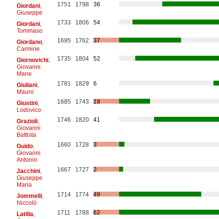
1751
1798
36
Giordani
,
Giuseppe
1733
1806
54
Giordani
,
Tommaso
1695
1762
37
Giordano
,
Carmine
1735
1804
52
Giornovichi
,
Giovanni
Mane
1781
1829
6
Giuliani
,
Mauro
1685
1743
18
Giustini
,
Lodovico
1746
1820
41
Grazioli
,
Giovanni
Battista
1660
1728
3
Guido
,
Giovanni
Antonio
1667
1727
2
Jacchini
,
Giuseppe
Maria
1714
1774
49
Jommelli
,
Niccolò
1711
1788
62
Latilla
,