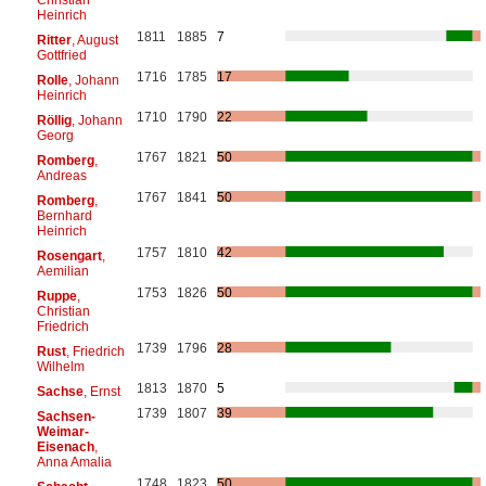
Heinrich
1811
1885
7
Ritter
, August
Gottfried
1716
1785
17
Rolle
, Johann
Heinrich
1710
1790
22
Röllig
, Johann
Georg
1767
1821
50
Romberg
,
Andreas
1767
1841
50
Romberg
,
Bernhard
Heinrich
1757
1810
42
Rosengart
,
Aemilian
1753
1826
50
Ruppe
,
Christian
Friedrich
1739
1796
28
Rust
, Friedrich
Wilhelm
1813
1870
5
Sachse
, Ernst
1739
1807
39
Sachsen-
Weimar-
Eisenach
,
Anna Amalia
1748
1823
50