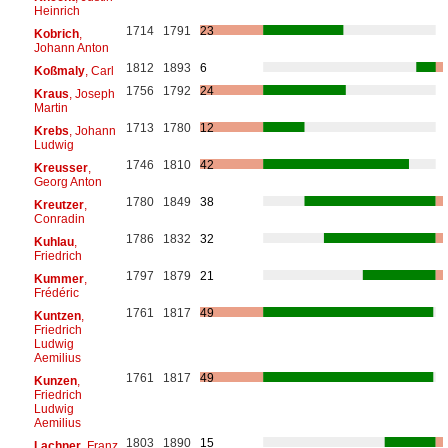
Heinrich
1714
1791
23
Kobrich
,
Johann Anton
1812
1893
6
Koßmaly
, Carl
1756
1792
24
Kraus
, Joseph
Martin
1713
1780
12
Krebs
, Johann
Ludwig
1746
1810
42
Kreusser
,
Georg Anton
1780
1849
38
Kreutzer
,
Conradin
1786
1832
32
Kuhlau
,
Friedrich
1797
1879
21
Kummer
,
Frédéric
1761
1817
49
Kuntzen
,
Friedrich
Ludwig
Aemilius
1761
1817
49
Kunzen
,
Friedrich
Ludwig
Aemilius
1803
1890
15
Lachner
, Franz