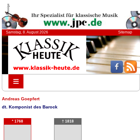
Anzeige
Samstag, 8. August 2026
Sitemap
≡
≡
Andreas Goepfert
dt. Komponist des Barock
* 1768
† 1818