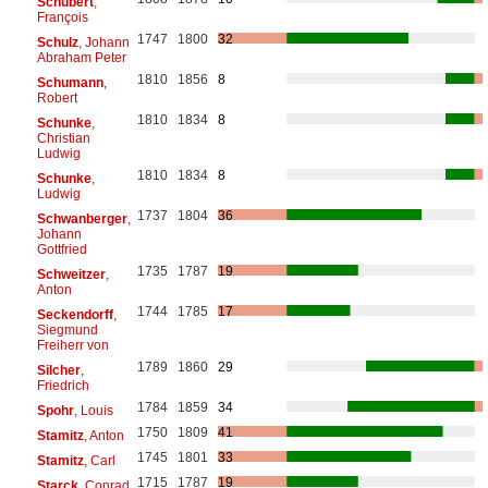
Schubert
,
François
1747
1800
32
Schulz
, Johann
Abraham Peter
1810
1856
8
Schumann
,
Robert
1810
1834
8
Schunke
,
Christian
Ludwig
1810
1834
8
Schunke
,
Ludwig
1737
1804
36
Schwanberger
,
Johann
Gottfried
1735
1787
19
Schweitzer
,
Anton
1744
1785
17
Seckendorff
,
Siegmund
Freiherr von
1789
1860
29
Silcher
,
Friedrich
1784
1859
34
Spohr
, Louis
1750
1809
41
Stamitz
, Anton
1745
1801
33
Stamitz
, Carl
1715
1787
19
Starck
, Conrad