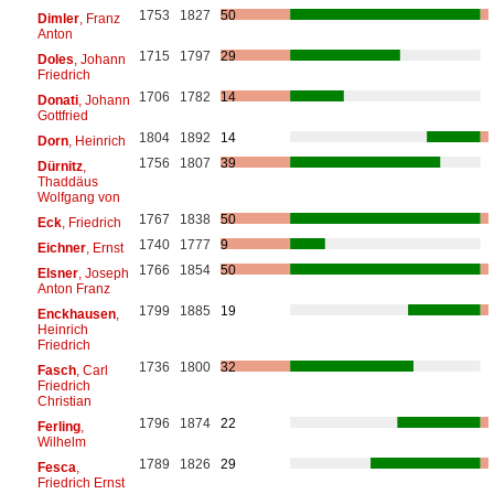
1753
1827
50
Dimler
, Franz
Anton
1715
1797
29
Doles
, Johann
Friedrich
1706
1782
14
Donati
, Johann
Gottfried
1804
1892
14
Dorn
, Heinrich
1756
1807
39
Dürnitz
,
Thaddäus
Wolfgang von
1767
1838
50
Eck
, Friedrich
1740
1777
9
Eichner
, Ernst
1766
1854
50
Elsner
, Joseph
Anton Franz
1799
1885
19
Enckhausen
,
Heinrich
Friedrich
1736
1800
32
Fasch
, Carl
Friedrich
Christian
1796
1874
22
Ferling
,
Wilhelm
1789
1826
29
Fesca
,
Friedrich Ernst