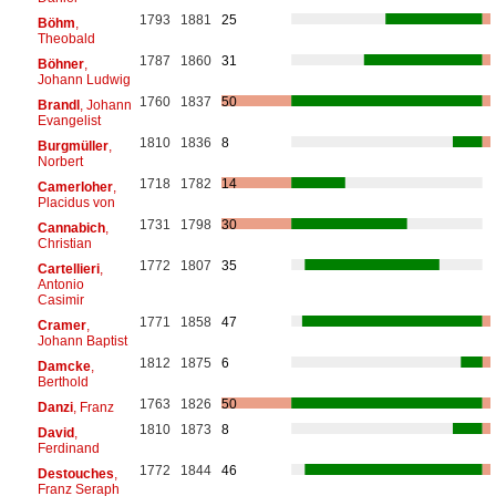
1793
1881
25
Böhm
,
Theobald
1787
1860
31
Böhner
,
Johann Ludwig
1760
1837
50
Brandl
, Johann
Evangelist
1810
1836
8
Burgmüller
,
Norbert
1718
1782
14
Camerloher
,
Placidus von
1731
1798
30
Cannabich
,
Christian
1772
1807
35
Cartellieri
,
Antonio
Casimir
1771
1858
47
Cramer
,
Johann Baptist
1812
1875
6
Damcke
,
Berthold
1763
1826
50
Danzi
, Franz
1810
1873
8
David
,
Ferdinand
1772
1844
46
Destouches
,
Franz Seraph