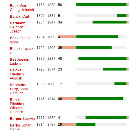
1768
1830
50
Backofen
,
Georg Heinrich
1809
1889
9
Banck
, Carl
1784
1847
34
Bärmann
,
Heinrich
Joseph
1734
1809
41
Beck
, Franz
Ignaz
1733
1803
35
Beecke
, Ignaz
von
1770
1827
48
Beethoven
,
Ludwig
1795
1874
23
Belcke
,
Friedrich
August
1806
1880
12
Belleville-
Oury
, Anna
Caroline
1745
1814
46
Benda
,
Friedrich
Wilhelm
Heinrich
1777
1839
41
Berger
, Ludwig
1714
1787
19
Berlin
, Johan
Daniel