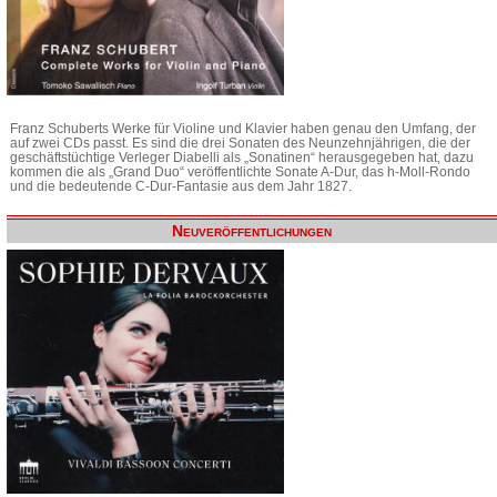
Franz Schuberts Werke für Violine und Klavier haben genau den Umfang, der
auf zwei CDs passt. Es sind die drei Sonaten des Neunzehnjährigen, die der
geschäftstüchtige Verleger Diabelli als „Sonatinen“ herausgegeben hat, dazu
kommen die als „Grand Duo“ veröffentlichte Sonate A-Dur, das h-Moll-Rondo
und die bedeutende C-Dur-Fantasie aus dem Jahr 1827.
Neuveröffentlichungen