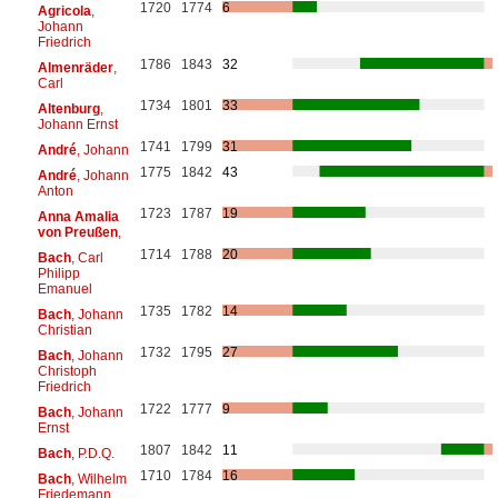
1720
1774
6
Agricola
,
Johann
Friedrich
1786
1843
32
Almenräder
,
Carl
1734
1801
33
Altenburg
,
Johann Ernst
1741
1799
31
André
, Johann
1775
1842
43
André
, Johann
Anton
1723
1787
19
Anna Amalia
von Preußen
,
1714
1788
20
Bach
, Carl
Philipp
Emanuel
1735
1782
14
Bach
, Johann
Christian
1732
1795
27
Bach
, Johann
Christoph
Friedrich
1722
1777
9
Bach
, Johann
Ernst
1807
1842
11
Bach
, P.D.Q.
1710
1784
16
Bach
, Wilhelm
Friedemann