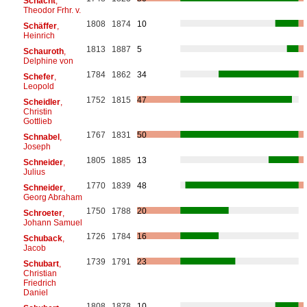
Schacht
,
Theodor Frhr. v.
1808
1874
10
Schäffer
,
Heinrich
1813
1887
5
Schauroth
,
Delphine von
1784
1862
34
Schefer
,
Leopold
1752
1815
47
Scheidler
,
Christin
Gottlieb
1767
1831
50
Schnabel
,
Joseph
1805
1885
13
Schneider
,
Julius
1770
1839
48
Schneider
,
Georg Abraham
1750
1788
20
Schroeter
,
Johann Samuel
1726
1784
16
Schuback
,
Jacob
1739
1791
23
Schubart
,
Christian
Friedrich
Daniel
1808
1878
10