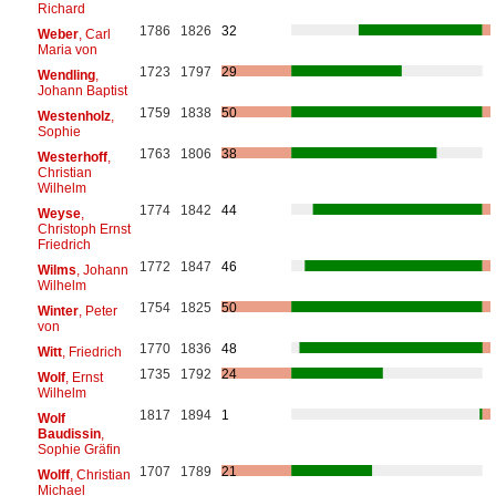
Richard
1786
1826
32
Weber
, Carl
Maria von
1723
1797
29
Wendling
,
Johann Baptist
1759
1838
50
Westenholz
,
Sophie
1763
1806
38
Westerhoff
,
Christian
Wilhelm
1774
1842
44
Weyse
,
Christoph Ernst
Friedrich
1772
1847
46
Wilms
, Johann
Wilhelm
1754
1825
50
Winter
, Peter
von
1770
1836
48
Witt
, Friedrich
1735
1792
24
Wolf
, Ernst
Wilhelm
1817
1894
1
Wolf
Baudissin
,
Sophie Gräfin
1707
1789
21
Wolff
, Christian
Michael