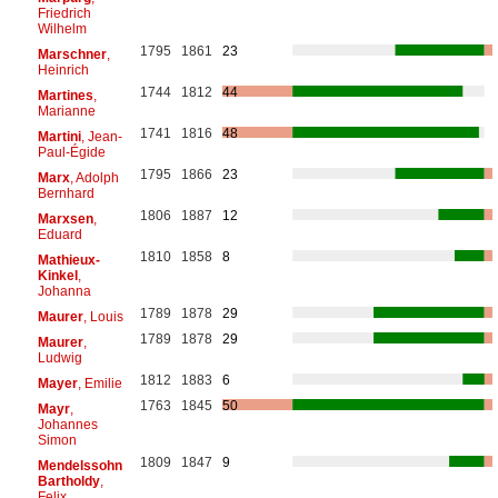
Friedrich
Wilhelm
1795
1861
23
Marschner
,
Heinrich
1744
1812
44
Martines
,
Marianne
1741
1816
48
Martini
, Jean-
Paul-Égide
1795
1866
23
Marx
, Adolph
Bernhard
1806
1887
12
Marxsen
,
Eduard
1810
1858
8
Mathieux-
Kinkel
,
Johanna
1789
1878
29
Maurer
, Louis
1789
1878
29
Maurer
,
Ludwig
1812
1883
6
Mayer
, Emilie
1763
1845
50
Mayr
,
Johannes
Simon
1809
1847
9
Mendelssohn
Bartholdy
,
Felix