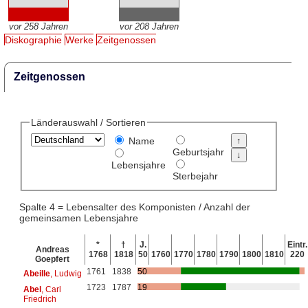
vor 258 Jahren
vor 208 Jahren
Diskographie
Werke
Zeitgenossen
Zeitgenossen
Länderauswahl / Sortieren
Name
Geburtsjahr
Lebensjahre
Sterbejahr
Spalte 4 = Lebensalter des Komponisten / Anzahl der
gemeinsamen Lebensjahre
*
†
J.
Eintr.
Andreas
1768
1818
50
1760
1770
1780
1790
1800
1810
220
Goepfert
1761
1838
50
Abeille
, Ludwig
1723
1787
19
Abel
, Carl
Friedrich