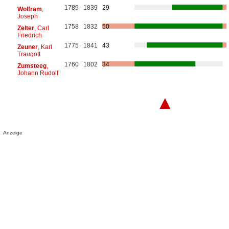
1789
1839
29
Wolfram
,
Joseph
1758
1832
50
Zelter
, Carl
Friedrich
1775
1841
43
Zeuner
, Karl
Traugott
1760
1802
34
Zumsteeg
,
Johann Rudolf
▲
Anzeige