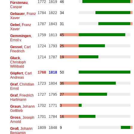
1772
1819
46
Fürstenau
,
Caspar
1784
1822
34
Gebauer
, Franz
Xaver
1787
1843
31
Gebel
, Franz
Xaver
1759
1813
45
Gemmingen
,
Ernst v.
1724
1793
25
Gessel
, Carl
Friedrich
1714
1787
19
Gluck
,
Christoph
Willibald
1768
1818
50
Göpfert
, Carl
Andreas
1723
1804
36
Graf
, Christian
Ernst
1727
1795
27
Graf
, Friedrich
Hartmann
1702
1771
3
Graun
, Johann
Gottlieb
1701
1784
16
Gross
, Joseph
Arnold
1809
1848
9
Groß
, Johann
Benjamin