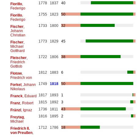
1778
1837
40
Fiorillo
,
Federigo
1755
1823
50
Fiorillo
,
Federigo
1733
1800
32
Fischer
,
Johann
Christian
1773
1829
45
Fischer
,
Michael
Gotthard
1722
1806
38
Fleischer
,
Friedrich
Gottlob
1812
1883
6
Flotow
,
Friedrich von
1749
1818
50
Forkel
, Johann
Nikolaus
1817
1893
1
Franck
, Eduard
1815
1892
3
Franz
, Robert
1736
1811
43
Fränzl
, Ignaz
1816
1895
2
Freytag
,
Michael
1712
1786
18
Friedrich II.
von Preußen
,