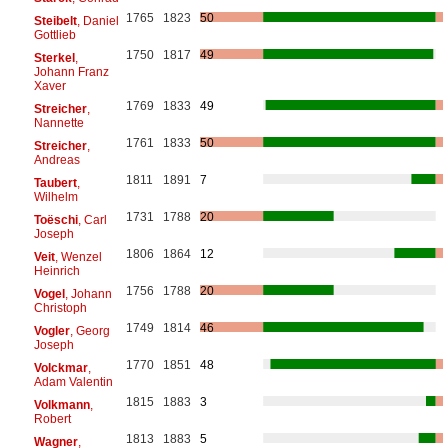
1765
1823
50
Steibelt
, Daniel
Gottlieb
1750
1817
49
Sterkel
,
Johann Franz
Xaver
1769
1833
49
Streicher
,
Nannette
1761
1833
50
Streicher
,
Andreas
1811
1891
7
Taubert
,
Wilhelm
1731
1788
20
Toëschi
, Carl
Joseph
1806
1864
12
Veit
, Wenzel
Heinrich
1756
1788
20
Vogel
, Johann
Christoph
1749
1814
46
Vogler
, Georg
Joseph
1770
1851
48
Volckmar
,
Adam Valentin
1815
1883
3
Volkmann
,
Robert
1813
1883
5
Wagner
,