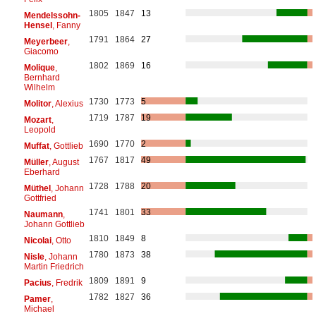
1805
1847
13
Mendelssohn-
Hensel
, Fanny
1791
1864
27
Meyerbeer
,
Giacomo
1802
1869
16
Molique
,
Bernhard
Wilhelm
1730
1773
5
Molitor
, Alexius
1719
1787
19
Mozart
,
Leopold
1690
1770
2
Muffat
, Gottlieb
1767
1817
49
Müller
, August
Eberhard
1728
1788
20
Müthel
, Johann
Gottfried
1741
1801
33
Naumann
,
Johann Gottlieb
1810
1849
8
Nicolai
, Otto
1780
1873
38
Nisle
, Johann
Martin Friedrich
1809
1891
9
Pacius
, Fredrik
1782
1827
36
Pamer
,
Michael