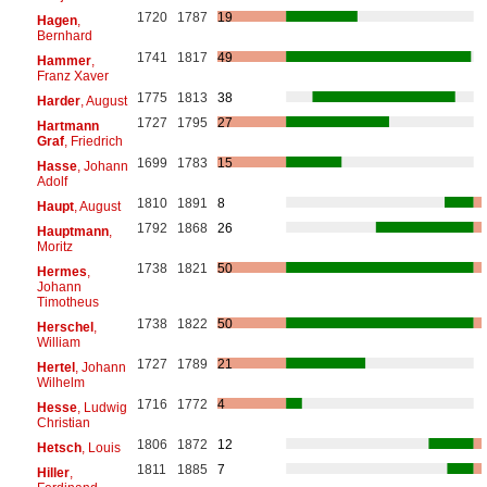
1720
1787
19
Hagen
,
Bernhard
1741
1817
49
Hammer
,
Franz Xaver
1775
1813
38
Harder
, August
1727
1795
27
Hartmann
Graf
, Friedrich
1699
1783
15
Hasse
, Johann
Adolf
1810
1891
8
Haupt
, August
1792
1868
26
Hauptmann
,
Moritz
1738
1821
50
Hermes
,
Johann
Timotheus
1738
1822
50
Herschel
,
William
1727
1789
21
Hertel
, Johann
Wilhelm
1716
1772
4
Hesse
, Ludwig
Christian
1806
1872
12
Hetsch
, Louis
1811
1885
7
Hiller
,