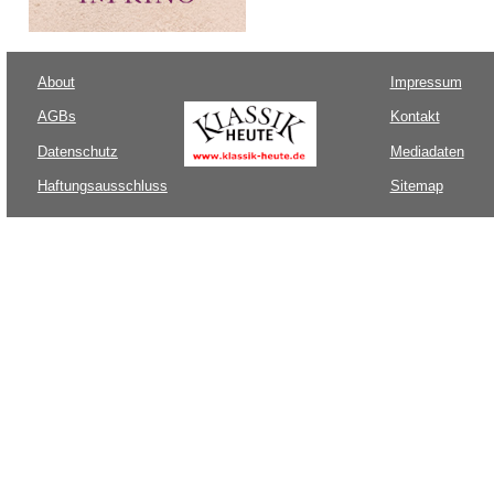
About
Impressum
AGBs
Kontakt
Datenschutz
Mediadaten
Haftungsausschluss
Sitemap