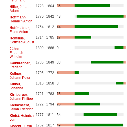
Ferdinand
1728
1804
36
Hiller
, Johann
Adam
1770
1842
48
Hoffmann
,
Heinrich Anton
1754
1812
44
Hoffmeister
,
Franz Anton
1714
1785
17
Homilius
,
Gottfried August
1809
1888
9
Jähns
,
Friedrich
Wilhelm
1785
1849
33
Kalkbrenner
,
Frédéric
1705
1772
4
Kellner
,
Johann Peter
1810
1858
8
Kinkel
,
Johanna
1721
1783
15
Kirnberger
,
Johann Philipp
1722
1794
26
Kleinknecht
,
Jakob Friedrich
1777
1811
34
Kleist
, Heinrich
von
1752
1817
49
Knecht
, Justin