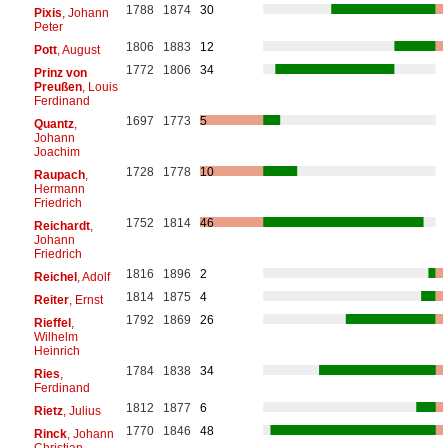
1788
1874
30
Pixis
, Johann
Peter
1806
1883
12
Pott
, August
1772
1806
34
Prinz von
Preußen
, Louis
Ferdinand
1697
1773
5
Quantz
,
Johann
Joachim
1728
1778
10
Raupach
,
Hermann
Friedrich
1752
1814
46
Reichardt
,
Johann
Friedrich
1816
1896
2
Reichel
, Adolf
1814
1875
4
Reiter
, Ernst
1792
1869
26
Rieffel
,
Wilhelm
Heinrich
1784
1838
34
Ries
,
Ferdinand
1812
1877
6
Rietz
, Julius
1770
1846
48
Rinck
, Johann
Christian