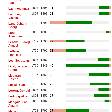
Paul
1807
1895
11
Lachner
, Ignaz
1807
1893
11
Lachner
,
Vinzenz
1724
1798
30
Lang
, Johann
Georg
1815
1880
3
Lang
,
Josephine
1752
1790
22
Lebrun
, Ludwig
August
1756
1791
23
LeBrun
,
Francesca
1805
1887
13
Lee
, Sebastian
1769
1843
49
Lickl
, Johann
Georg
1795
1869
23
Liebmann
,
Helene
1796
1869
22
Loewe
, Carl
1806
1889
12
Lorenz
, Oswald
1801
1851
17
Lortzing
, Albert
1813
1889
5
Mangold
, Carl
Amand
1718
1795
27
Marpurg
,