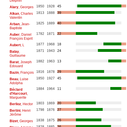
Delphin
1850
1928
45
Alary
, Georges
1813
1888
39
Alkan
, Charles
Valentin
1825
1889
40
Arban
, Jean-
Baptiste
1782
1871
22
Auber
, Daniel
François Esprit
1877
1968
18
Aubert
, L
1871
1943
24
Balay
,
Guillaume
1882
1963
13
Barat
, Joseph
Edouard
1816
1878
29
Bazin
, François
1850
1927
45
Beau
, Luise
Adolpha
1884
1964
11
Béclard
d'Harcourt
,
Marguerite
1803
1869
20
Berlioz
, Hector
1798
1876
27
Bertini
, Henri
Jérôme
1838
1875
26
Bizet
, Georges
1828
1885
36