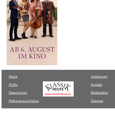
About
Impressum
AGBs
Kontakt
Datenschutz
Mediadaten
Haftungsausschluss
Sitemap