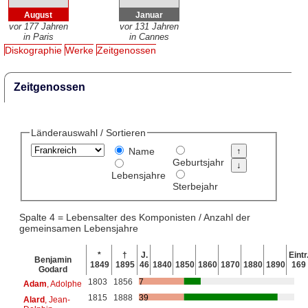
August
Januar
vor 177 Jahren
vor 131 Jahren
in Paris
in Cannes
Diskographie
Werke
Zeitgenossen
Zeitgenossen
Länderauswahl / Sortieren
Name
Geburtsjahr
Lebensjahre
Sterbejahr
Spalte 4 = Lebensalter des Komponisten / Anzahl der
gemeinsamen Lebensjahre
*
†
J.
Eintr
Benjamin
1849
1895
46
1840
1850
1860
1870
1880
1890
169
Godard
1803
1856
7
Adam
, Adolphe
1815
1888
39
Alard
, Jean-