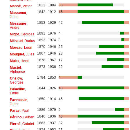
1822
1884
35
Massé
, Victor
1842
1912
46
Massenet
,
Jules
1853
1929
42
Messager
,
André
1891
1976
4
Migot
, Georges
1892
1974
3
Milhaud
, Darius
1870
1946
25
Moreau
, Léon
1867
1946
28
Mouquet
, Jules
1878
1967
17
Mulet
, Henri
1873
1936
22
Mustel
,
Alphonse
1784
1853
4
Onslow
,
Georges
1844
1926
46
Paladilhe
,
Émile
1850
1914
45
Pannequin
,
Jean
1886
1979
9
Paray
, Paul
1846
1936
46
Périlhou
, Albert
1863
1937
32
Pierné
, Gabriel
1874
1952
21