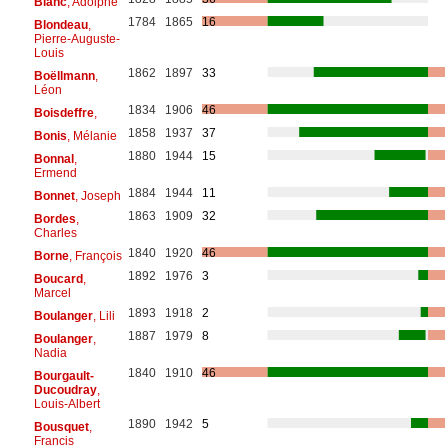
Blanc
, Adolphe
1784
1865
16
Blondeau
,
Pierre-Auguste-
Louis
1862
1897
33
Boëllmann
,
Léon
1834
1906
46
Boisdeffre
,
1858
1937
37
Bonis
, Mélanie
1880
1944
15
Bonnal
,
Ermend
1884
1944
11
Bonnet
, Joseph
1863
1909
32
Bordes
,
Charles
1840
1920
46
Borne
, François
1892
1976
3
Boucard
,
Marcel
1893
1918
2
Boulanger
, Lili
1887
1979
8
Boulanger
,
Nadia
1840
1910
46
Bourgault-
Ducoudray
,
Louis-Albert
1890
1942
5
Bousquet
,
Francis