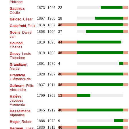
Philippe
1873
1946
22
Gauthiez
,
Cécile
1867
1960
28
Geloso
, César
1818
1897
46
Godefroid
, Felix
1858
1904
37
Goens
, Daniël
van
1818
1893
44
Gounod
,
Charles
1819
1898
46
Gouvy
, Louis
Théodore
1891
1975
4
Grandjany
,
Marcel
1828
1907
46
Grandval
,
Clémence de
1837
1911
46
Guilmant
, Félix
Alexandre
1799
1862
13
Halévy
,
Jacques
Fromental
1845
1912
46
Hasselmans
,
Alphonse
1886
1978
9
Heger
, Robert
1830
1911
46
Herman
, Jules