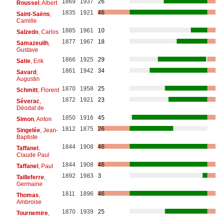
1869
1937
26
Roussel
, Albert
1835
1921
46
Saint-Saëns
,
Camille
1885
1961
10
Salzedo
, Carlos
1877
1967
18
Samazeuilh
,
Gustave
1866
1925
29
Satie
, Erik
1861
1942
34
Savard
,
Augustin
1870
1958
25
Schmitt
, Florent
1872
1921
23
Séverac
,
Déodat de
1850
1916
45
Simon
, Anton
1812
1875
26
Singelée
, Jean-
Baptiste
1844
1908
46
Taffanel
,
Claude Paul
1844
1908
46
Taffanel
, Paul
1892
1983
3
Tailleferre
,
Germaine
1811
1896
46
Thomas
,
Ambroise
1870
1939
25
Tournemire
,