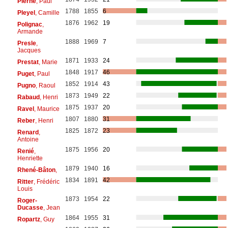
Pierné
, Paul
1788
1855
6
Pleyel
, Camille
1876
1962
19
Polignac
,
Armande
1888
1969
7
Presle
,
Jacques
1871
1933
24
Prestat
, Marie
1848
1917
46
Puget
, Paul
1852
1914
43
Pugno
, Raoul
1873
1949
22
Rabaud
, Henri
1875
1937
20
Ravel
, Maurice
1807
1880
31
Reber
, Henri
1825
1872
23
Renard
,
Antoine
1875
1956
20
Renié
,
Henriette
1879
1940
16
Rhené-Bâton
,
1834
1891
42
Ritter
, Frédéric
Louis
1873
1954
22
Roger-
Ducasse
, Jean
1864
1955
31
Ropartz
, Guy