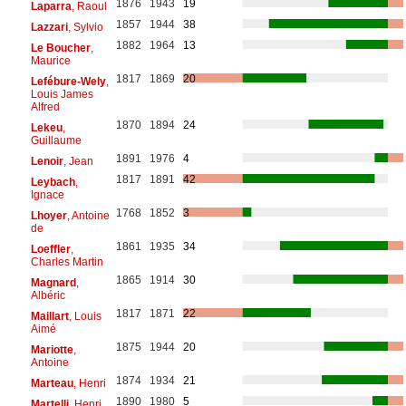
1876
1943
19
Laparra
, Raoul
1857
1944
38
Lazzari
, Sylvio
1882
1964
13
Le Boucher
,
Maurice
1817
1869
20
Lefébure-Wely
,
Louis James
Alfred
1870
1894
24
Lekeu
,
Guillaume
1891
1976
4
Lenoir
, Jean
1817
1891
42
Leybach
,
Ignace
1768
1852
3
Lhoyer
, Antoine
de
1861
1935
34
Loeffler
,
Charles Martin
1865
1914
30
Magnard
,
Albéric
1817
1871
22
Maillart
, Louis
Aimé
1875
1944
20
Mariotte
,
Antoine
1874
1934
21
Marteau
, Henri
1890
1980
5
Martelli
, Henri