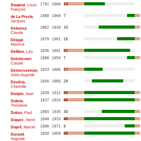
1781
1868
19
Dauprat
, Louis
François
1888
1969
7
de La Presle
,
Jacques
1862
1918
33
Debussy
,
Claude
1879
1961
16
Delage
,
Maurice
1836
1891
42
Delibes
, Léo
1888
1954
7
Delvincourt
,
Claude
1833
1866
17
Demersseman
,
Jules Auguste
1856
1885
29
Devéria
,
Charlotte
1839
1912
46
Donjon
, Jean
1837
1924
46
Dubois
,
Théodore
1865
1935
30
Dukas
, Paul
1848
1933
46
Duparc
, Henri
1886
1971
9
Dupré
, Marcel
1830
1909
46
Durand
,
Auguste