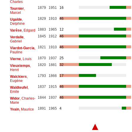
Charles
1879
1951
16
Tournier
,
Marcel
1829
1910
46
Ugalde
,
Delphine
1883
1965
12
Varèse
, Edgard
1845
1912
46
Verdalle
,
Gabriel
1821
1910
46
Viardot-Garcia
,
Pauline
1870
1937
25
Vierne
, Louis
1820
1881
32
Vieuxtemps
,
Henri
1793
1866
17
Walckiers
,
Eugène
1837
1915
46
Waldteufel
,
Emile
1844
1937
46
Widor
, Charles-
Marie
1891
1965
4
Yvain
, Maurice
▲