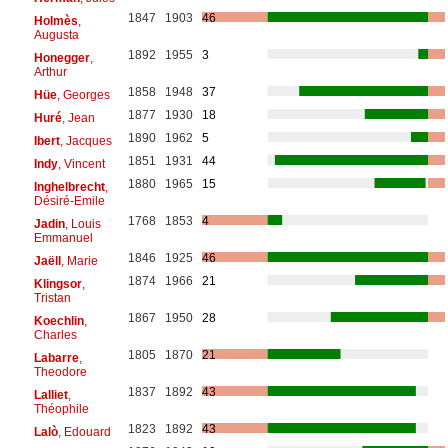
1847
1903
46
Holmès
,
Augusta
1892
1955
3
Honegger
,
Arthur
1858
1948
37
Hüe
, Georges
1877
1930
18
Huré
, Jean
1890
1962
5
Ibert
, Jacques
1851
1931
44
Indy
, Vincent
1880
1965
15
Inghelbrecht
,
Désiré-Emile
1768
1853
4
Jadin
, Louis
Emmanuel
1846
1925
46
Jaëll
, Marie
1874
1966
21
Klingsor
,
Tristan
1867
1950
28
Koechlin
,
Charles
1805
1870
21
Labarre
,
Theodore
1837
1892
43
Lalliet
,
Théophile
1823
1892
43
Lalò
, Edouard