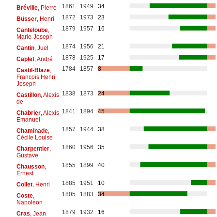
1861
1949
34
Bréville
, Pierre
1872
1973
23
Büsser
, Henri
1879
1957
16
Canteloube
,
Marie-Joseph
1874
1956
21
Cantin
, Juel
1878
1925
17
Caplet
, André
1784
1857
8
Castil-Blaze
,
Francois Henri
Joseph
1838
1873
24
Castillon
, Alexis
de
1841
1894
45
Chabrier
, Alexis
Emanuel
1857
1944
38
Chaminade
,
Cécile Louise
1860
1956
35
Charpentier
,
Gustave
1855
1899
40
Chausson
,
Ernest
1885
1951
10
Collet
, Henri
1805
1883
34
Coste
,
Napoléon
1879
1932
16
Cras
, Jean