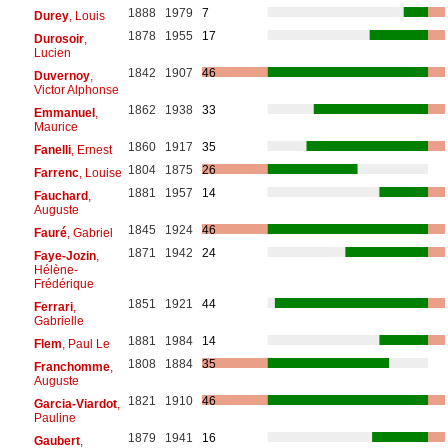
1888
1979
7
Durey
, Louis
1878
1955
17
Durosoir
,
Lucien
1842
1907
46
Duvernoy
,
Victor Alphonse
1862
1938
33
Emmanuel
,
Maurice
1860
1917
35
Fanelli
, Ernest
1804
1875
26
Farrenc
, Louise
1881
1957
14
Fauchard
,
Auguste
1845
1924
46
Fauré
, Gabriel
1871
1942
24
Faye-Jozin
,
Hélène-
Frédérique
1851
1921
44
Ferrari
,
Gabrielle
1881
1984
14
Flem
, Paul Le
1808
1884
35
Franchomme
,
Auguste
1821
1910
46
Garcia-Viardot
,
Pauline
1879
1941
16
Gaubert
,