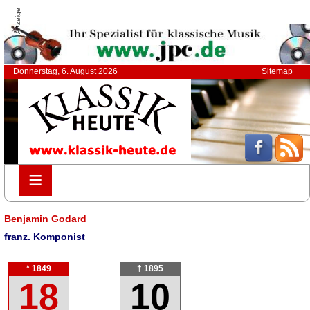
Anzeige
Donnerstag, 6. August 2026
Sitemap
≡
≡
Benjamin Godard
franz. Komponist
* 1849
† 1895
18
10