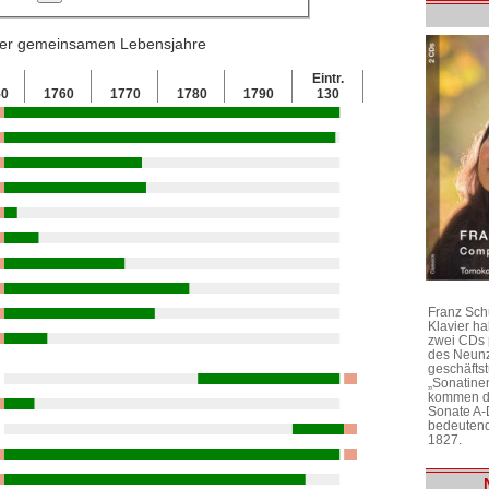
 der gemeinsamen Lebensjahre
Eintr.
50
1760
1770
1780
1790
130
Franz Sch
Klavier h
zwei CDs 
des Neunz
geschäftst
„Sonatine
kommen di
Sonate A-
bedeutend
1827.