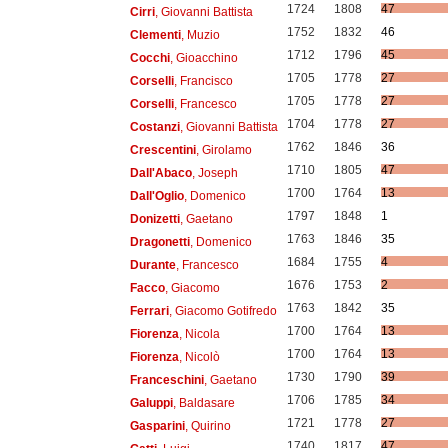
1724
1808
47
Cirri
, Giovanni Battista
1752
1832
46
Clementi
, Muzio
1712
1796
45
Cocchi
, Gioacchino
1705
1778
27
Corselli
, Francisco
1705
1778
27
Corselli
, Francesco
1704
1778
27
Costanzi
, Giovanni Battista
1762
1846
36
Crescentini
, Girolamo
1710
1805
47
Dall'Abaco
, Joseph
1700
1764
13
Dall'Oglio
, Domenico
1797
1848
1
Donizetti
, Gaetano
1763
1846
35
Dragonetti
, Domenico
1684
1755
4
Durante
, Francesco
1676
1753
2
Facco
, Giacomo
1763
1842
35
Ferrari
, Giacomo Gotifredo
1700
1764
13
Fiorenza
, Nicola
1700
1764
13
Fiorenza
, Nicolò
1730
1790
39
Franceschini
, Gaetano
1706
1785
34
Galuppi
, Baldasare
1721
1778
27
Gasparini
, Quirino
1740
1817
47