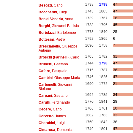
1738
1798
47
Besozzi
, Carlo
1743
1805
47
Boccherini
, Luigi
1739
1767
16
Bon di Venezia
, Anna
1738
1796
45
Borghi
, Giovanni Battista
1773
1840
25
Bortolazzi
, Bartolomeo
1792
1865
6
Bottesini
, Pietro
1690
1758
7
Brescianello
, Giuseppe
Antonio
1705
1782
31
Broschi (Farinelli)
, Carlo
1744
1798
47
Brunetti
, Gaetano
1715
1787
36
Cafaro
, Pasquale
1746
1825
47
Cambini
, Giuseppe Maria
1690
1772
21
Carbonelli
, Giovanni
Stefano
1692
1785
34
Carpani
, Gaetano
1770
1841
28
Carulli
, Ferdinando
1706
1761
10
Cecere
, Carlo
1682
1783
32
Cervetto
, James
1760
1842
38
Cherubini
, Luigi
1749
1801
47
Cimarosa
, Domenico