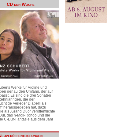
CD der Woche
uberts Werke für Violine und
aben genau den Umfang, der auf
passt. Es sind die drei Sonaten
ehnjährigen, die der
üchtige Verleger Diabelli als
n“ herausgegeben hat, dazu
e als „Grand Duo“ veröffentlichte
Dur, das h-Moll-Rondo und die
e C-Dur-Fantasie aus dem Jahr
Neuveröffentlichungen