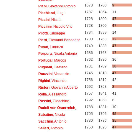
1678
1760
9
Piani
, Giovanni Antonio
1787
1864
11
Picchianti
, Luigi
1728
1800
47
Piccini
, Nicola
1728
1800
47
Piccinni
, Niccolò Vito
1784
1838
14
Pilotti
, Giuseppe
1700
1763
12
Platti
, Giovanni Benedetto
1749
1838
47
Ponte
, Lorenzo
1686
1768
17
Porpora
, Nicola Antonio
1762
1830
36
Portugal
, Marcos
1731
1789
38
Pugnani
, Gaetano
1746
1810
47
Rauzzini
, Venanzio
1756
1812
42
Righini
, Vincenzo
1692
1753
2
Ristori
, Giovanni Alberto
1757
1841
41
Rolla
, Alessandro
1792
1868
6
Rossini
, Gioachino
1788
1831
10
Rudolf von Österreich
,
1705
1796
45
Sabatino
, Nicola
1730
1786
35
Sacchini
, Antonio
1750
1825
47
Salieri
, Antonio