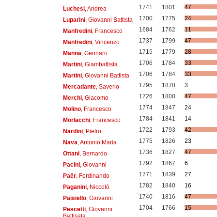
1741
1801
47
Luchesi
, Andrea
1700
1775
24
Luparini
, Giovanni Battista
1684
1762
11
Manfredini
, Francesco
1737
1799
47
Manfredini
, Vincenzo
1715
1779
28
Manna
, Gennaro
1706
1784
33
Martini
, Giambattista
1706
1784
33
Martini
, Giovanni Battista
1795
1870
3
Mercadante
, Saverio
1726
1800
47
Merchi
, Giacomo
1774
1847
24
Molino
, Francesco
1784
1841
14
Morlacchi
, Francesco
1722
1793
42
Nardini
, Pietro
1775
1826
23
Nava
, Antonio Maria
1736
1827
47
Ottani
, Bernardo
1792
1867
6
Pacini
, Giovanni
1771
1839
27
Paër
, Ferdinando
1782
1840
16
Paganini
, Niccolò
1740
1816
47
Paisiello
, Giovanni
1704
1766
15
Pescetti
, Giovanni
Battisata