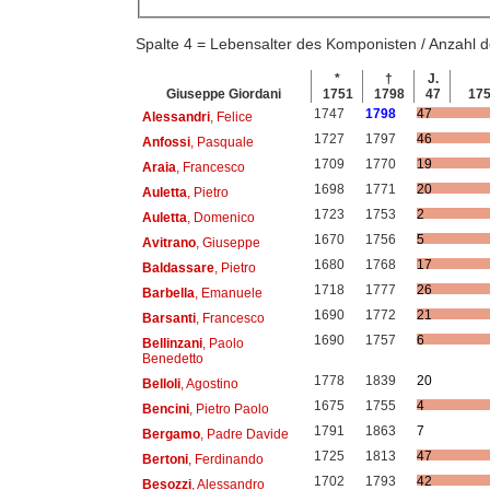
Spalte 4 = Lebensalter des Komponisten / Anzahl
*
†
J.
Giuseppe Giordani
1751
1798
47
17
1747
1798
47
Alessandri
, Felice
1727
1797
46
Anfossi
, Pasquale
1709
1770
19
Araia
, Francesco
1698
1771
20
Auletta
, Pietro
1723
1753
2
Auletta
, Domenico
1670
1756
5
Avitrano
, Giuseppe
1680
1768
17
Baldassare
, Pietro
1718
1777
26
Barbella
, Emanuele
1690
1772
21
Barsanti
, Francesco
1690
1757
6
Bellinzani
, Paolo
Benedetto
1778
1839
20
Belloli
, Agostino
1675
1755
4
Bencini
, Pietro Paolo
1791
1863
7
Bergamo
, Padre Davide
1725
1813
47
Bertoni
, Ferdinando
1702
1793
42
Besozzi
, Alessandro