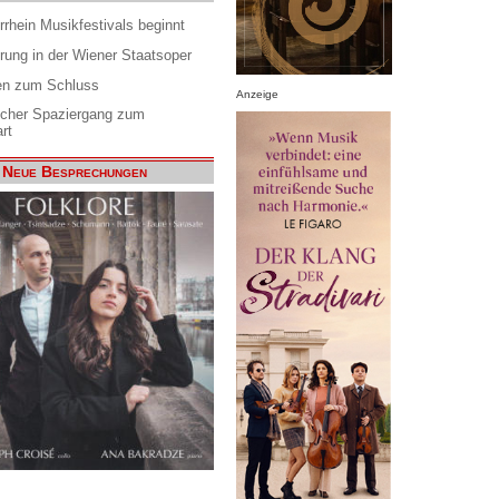
rrhein Musikfestivals beginnt
rung in der Wiener Staatsoper
en zum Schluss
Anzeige
scher Spaziergang zum
rt
Neue Besprechungen