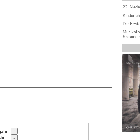
22. Niede
Kinderfüh
Die Best
Musikali
Saisonsta
jahr
ahr