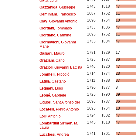
Gatti
, Luigi
1743
1818
47
Gazzaniga
, Giuseppe
1687
1762
11
Geminiani
, Francesco
1690
1764
13
Giay
, Giovanni Antonio
1733
1806
47
Giordani
, Tommaso
1695
1762
11
Giordano
, Carmine
1735
1804
47
Giornovichi
, Giovanni
Mane
1781
1829
17
Giuliani
, Mauro
1725
1787
36
Graziani
, Carlo
1746
1820
47
Grazioli
, Giovanni Battista
1714
1774
23
Jommelli
, Niccolò
1711
1788
37
Latilla
, Gaetano
1790
1877
8
Legnani
, Luigi
1725
1790
39
Leoné
, Gabriele
1696
1787
36
Liguori
, Sant'Alfonso dei
1695
1764
13
Locatelli
, Pietro Antonio
1724
1802
47
Lolli
, Antonio
1745
1818
47
Lombardini Sirmen
, M.
Laura
1741
1801
47
Lucchesi
, Andrea