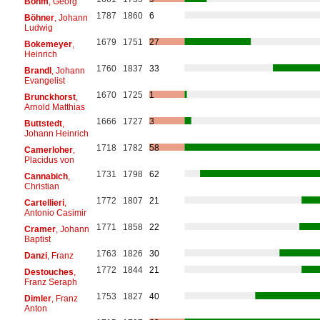
Böhm
, Georg
1787
1860
6
Böhner
, Johann
Ludwig
1679
1751
27
Bokemeyer
,
Heinrich
1760
1837
33
Brandl
, Johann
Evangelist
1670
1725
1
Brunckhorst
,
Arnold Matthias
1666
1727
3
Buttstedt
,
Johann Heinrich
1718
1782
58
Camerloher
,
Placidus von
1731
1798
62
Cannabich
,
Christian
1772
1807
21
Cartellieri
,
Antonio Casimir
1771
1858
22
Cramer
, Johann
Baptist
1763
1826
30
Danzi
, Franz
1772
1844
21
Destouches
,
Franz Seraph
1753
1827
40
Dimler
, Franz
Anton