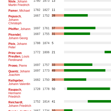
1780
1873
13
Nisle
, Johann
Martin Friedrich
1782
1827
11
Pamer
, Michael
1667
1752
28
Pepusch
,
Johann
Christoph
1697
1761
37
Pfeiffer
, Johann
1687
1755
31
Pisendel
,
Johann Georg
1788
1874
5
Pixis
, Johann
Peter
1772
1806
21
Prinz von
Preußen
, Louis
Ferdinand
1697
1757
33
Prowo
, Pierre
1697
1773
49
Quantz
, Johann
Joachim
1682
1750
26
Rathgeber
,
Johann Valentin
1728
1778
50
Raupach
,
Hermann
Friedrich
1752
1814
41
Reichardt
,
Johann Friedrich
1667
1734
10