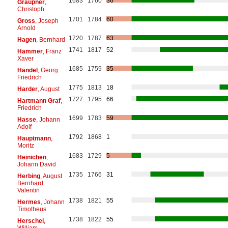
1683
1760
36
Graupner
,
Christoph
1701
1784
60
Gross
, Joseph
Arnold
1720
1787
63
Hagen
, Bernhard
1741
1817
52
Hammer
, Franz
Xaver
1685
1759
35
Händel
, Georg
Friedrich
1775
1813
18
Harder
, August
1727
1795
66
Hartmann Graf
,
Friedrich
1699
1783
59
Hasse
, Johann
Adolf
1792
1868
1
Hauptmann
,
Moritz
1683
1729
5
Heinichen
,
Johann David
1735
1766
31
Herbing
, August
Bernhard
Valentin
1738
1821
55
Hermes
, Johann
Timotheus
1738
1822
55
Herschel
,
William