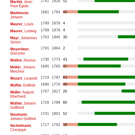
1741
1816
52
Martini
, Jean-
Paul-Égide
1681
1764
40
Mattheson
,
Johann
1789
1878
4
Maurer
, Louis
1789
1878
4
Maurer
, Ludwig
1763
1845
30
Mayr
, Johannes
Simon
1791
1864
2
Meyerbeer
,
Giacomo
1730
1773
43
Molitor
, Alexius
1695
1765
41
Molter
, Johann
Melchior
1719
1787
63
Mozart
, Leopold
1690
1770
46
Muffat
, Gottlieb
1767
1817
26
Müller
, August
Eberhard
1728
1788
60
Müthel
, Johann
Gottfried
1741
1801
52
Naumann
,
Johann Gottlieb
1717
1762
38
Nichelmann
,
Christoph