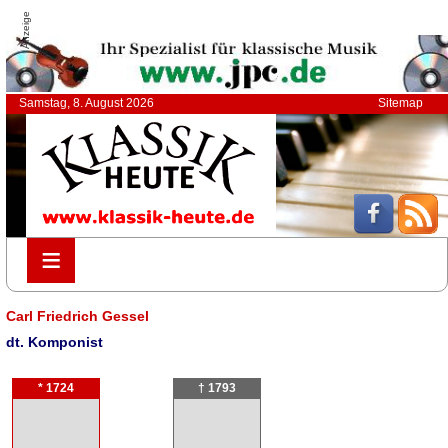
Anzeige
Samstag, 8. August 2026
Sitemap
≡
≡
Carl Friedrich Gessel
dt. Komponist
* 1724
† 1793