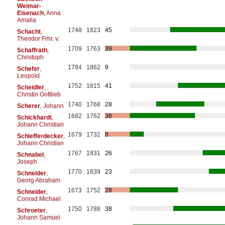
Weimar-
Eisenach
, Anna
Amalia
1748
1823
45
Schacht
,
Theodor Frhr. v.
1709
1763
39
Schaffrath
,
Christoph
1784
1862
9
Schefer
,
Leopold
1752
1815
41
Scheidler
,
Christin Gottlieb
1740
1768
28
Scherer
, Johann
1682
1762
38
Schickhardt
,
Johann Christian
1679
1732
8
Schiefferdecker
,
Johann Christian
1767
1831
26
Schnabel
,
Joseph
1770
1839
23
Schneider
,
Georg Abraham
1673
1752
28
Schneider
,
Conrad Michael
1750
1788
38
Schroeter
,
Johann Samuel