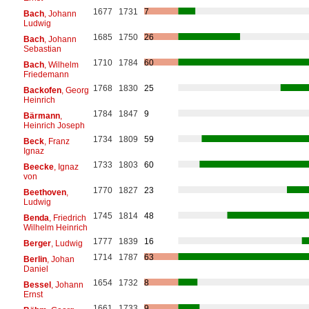
1677
1731
7
Bach
, Johann
Ludwig
1685
1750
26
Bach
, Johann
Sebastian
1710
1784
60
Bach
, Wilhelm
Friedemann
1768
1830
25
Backofen
, Georg
Heinrich
1784
1847
9
Bärmann
,
Heinrich Joseph
1734
1809
59
Beck
, Franz
Ignaz
1733
1803
60
Beecke
, Ignaz
von
1770
1827
23
Beethoven
,
Ludwig
1745
1814
48
Benda
, Friedrich
Wilhelm Heinrich
1777
1839
16
Berger
, Ludwig
1714
1787
63
Berlin
, Johan
Daniel
1654
1732
8
Bessel
, Johann
Ernst
1661
1733
9