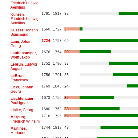
Friedrich Ludwig
Aemilius
1761
1817
32
Kunzen
,
Friedrich Ludwig
Aemilius
1660
1727
3
Kusser
, Johann
Sigismund
1724
1798
69
Lang
, Johann
Georg
1676
1754
30
Lauffensteiner
,
Wolff Jakob
1752
1790
38
Lebrun
, Ludwig
August
1756
1791
35
LeBrun
,
Francesca
1769
1843
24
Lickl
, Johann
Georg
1673
1756
32
Liechtenauer
,
Paul Ignaz
1680
1762
38
Linike
, Georg
1718
1795
69
Marpurg
,
Friedrich Wilhelm
1744
1812
49
Martines
,
Marianne