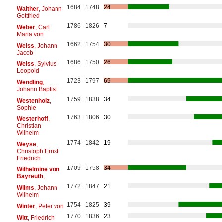
1684
1748
24
Walther
, Johann
Gottfried
1786
1826
7
Weber
, Carl
Maria von
1662
1754
30
Weiss
, Johann
Jacob
1686
1750
26
Weiss
, Sylvius
Leopold
1723
1797
69
Wendling
,
Johann Baptist
1759
1838
34
Westenholz
,
Sophie
1763
1806
30
Westerhoff
,
Christian
Wilhelm
1774
1842
19
Weyse
,
Christoph Ernst
Friedrich
1709
1758
34
Wilhelmine von
Bayreuth
,
1772
1847
21
Wilms
, Johann
Wilhelm
1754
1825
39
Winter
, Peter von
1770
1836
23
Witt
, Friedrich