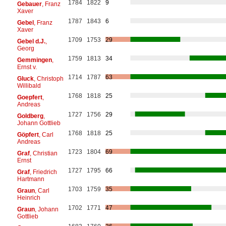
1784
1822
9
Gebauer
, Franz
Xaver
1787
1843
6
Gebel
, Franz
Xaver
1709
1753
29
Gebel d.J.
,
Georg
1759
1813
34
Gemmingen
,
Ernst v.
1714
1787
63
Gluck
, Christoph
Willibald
1768
1818
25
Goepfert
,
Andreas
1727
1756
29
Goldberg
,
Johann Gottlieb
1768
1818
25
Göpfert
, Carl
Andreas
1723
1804
69
Graf
, Christian
Ernst
1727
1795
66
Graf
, Friedrich
Hartmann
1703
1759
35
Graun
, Carl
Heinrich
1702
1771
47
Graun
, Johann
Gottlieb