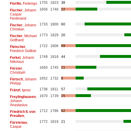
1755
1823
38
Fiorillo
, Federigo
1656
1746
22
Fischer
, Johann
Caspar
Ferdinand
1733
1800
60
Fischer
, Johann
Christian
1773
1829
20
Fischer
, Michael
Gotthard
1722
1806
69
Fleischer
,
Friedrich Gottlob
1749
1818
44
Forkel
, Johann
Nikolaus
1693
1745
21
Förster
,
Christoph
1652
1732
8
Förtsch
, Johann
Philipp
1736
1811
57
Fränzl
, Ignaz
1670
1739
15
Freylinghausen
,
Johann
Anastasius
1712
1786
62
Friedrich II. von
Preußen
,
1772
1819
21
Fürstenau
,
Caspar