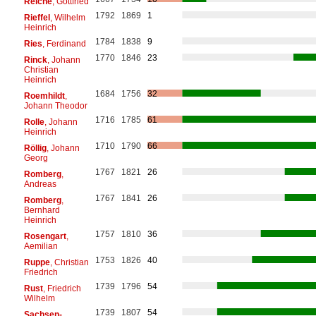
Reiche
, Gottfried
1792
1869
1
Rieffel
, Wilhelm
Heinrich
1784
1838
9
Ries
, Ferdinand
1770
1846
23
Rinck
, Johann
Christian
Heinrich
1684
1756
32
Roemhildt
,
Johann Theodor
1716
1785
61
Rolle
, Johann
Heinrich
1710
1790
66
Röllig
, Johann
Georg
1767
1821
26
Romberg
,
Andreas
1767
1841
26
Romberg
,
Bernhard
Heinrich
1757
1810
36
Rosengart
,
Aemilian
1753
1826
40
Ruppe
, Christian
Friedrich
1739
1796
54
Rust
, Friedrich
Wilhelm
1739
1807
54
Sachsen-