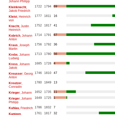
Johann Philipp
1722
1794
69
Kleinknecht
,
Jakob Friedrich
1777
1811
16
Kleist
, Heinrich
von
1752
1817
41
Knecht
, Justin
Heinrich
1714
1791
67
Kobrich
, Johann
Anton
1756
1792
36
Kraus
, Joseph
Martin
1713
1780
56
Krebs
, Johann
Ludwig
1685
1728
4
Kress
, Johann
Jakob
1746
1810
47
Kreusser
, Georg
Anton
1780
1849
13
Kreutzer
,
Conradin
1652
1735
11
Krieger
, Johann
1649
1725
1
Krieger
, Johann
Philipp
1786
1832
7
Kuhlau
, Friedrich
1761
1817
32
Kuntzen
,