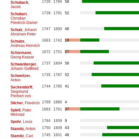
1726
1784
58
Schuback
,
Jacob
1739
1791
52
Schubart
,
Christian
Friedrich Daniel
1747
1800
46
Schulz
, Johann
Abraham Peter
1683
1742
18
Schulze
,
Andreas Heinrich
1672
1751
27
Schürmann
,
Georg Kaspar
1737
1804
56
Schwanberger
,
Johann Gottfried
1735
1787
52
Schweitzer
,
Anton
1744
1785
41
Seckendorff
,
Siegmund
Freiherr von
1789
1860
4
Silcher
, Friedrich
1683
1761
37
Spieß
, Pater
Meinrad
1784
1859
9
Spohr
, Louis
1750
1809
43
Stamitz
, Anton
1745
1801
48
Stamitz
, Carl