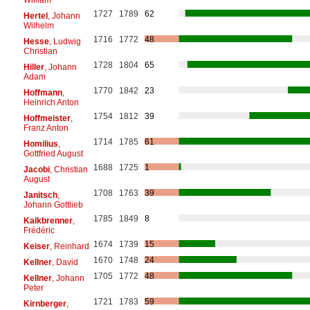
1727
1789
62
Hertel
, Johann
Wilhelm
1716
1772
48
Hesse
, Ludwig
Christian
1728
1804
65
Hiller
, Johann
Adam
1770
1842
23
Hoffmann
,
Heinrich Anton
1754
1812
39
Hoffmeister
,
Franz Anton
1714
1785
61
Homilius
,
Gottfried August
1688
1725
1
Jacobi
, Christian
August
1708
1763
39
Janitsch
,
Johann Gottlieb
1785
1849
8
Kalkbrenner
,
Frédéric
1674
1739
15
Keiser
, Reinhard
1670
1748
24
Kellner
, David
1705
1772
48
Kellner
, Johann
Peter
1721
1783
59
Kirnberger
,