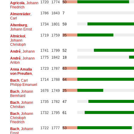
1720
1774
50
Agricola
, Johann
Friedrich
1786
1843
7
Almenräder
,
Carl
1734
1801
59
Altenburg
,
Johann Ernst
1719
1759
35
Altnickol
,
Johann
Christoph
1741
1799
52
André
, Johann
1775
1842
18
André
, Johann
Anton
1723
1787
63
Anna Amalia
von Preußen
,
1714
1788
64
Bach
, Carl
Philipp Emanuel
1676
1749
25
Bach
, Johann
Bernhard
1735
1782
47
Bach
, Johann
Christian
1732
1795
61
Bach
, Johann
Christoph
Friedrich
1722
1777
53
Bach
, Johann
Ernst