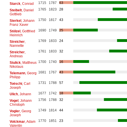
1715
1787
63
Starck
, Conrad
1765
1823
28
Steibelt
, Daniel
Gottlieb
1750
1817
43
Sterkel
, Johann
Franz Xaver
1690
1749
25
Stölzel
, Gottfried
Heinrich
1769
1833
24
Streicher
,
Nannette
1761
1833
32
Streicher
,
Andreas
1700
1740
16
Stulick
, Mattheus
Nikolaus
1681
1767
43
Telemann
, Georg
Philipp
1731
1788
57
Toëschi
, Carl
Joseph
1677
1742
18
Ulich
, Johann
1756
1788
32
Vogel
, Johann
Christoph
1749
1814
44
Vogler
, Georg
Joseph
1770
1851
23
Volckmar
, Adam
Valentin