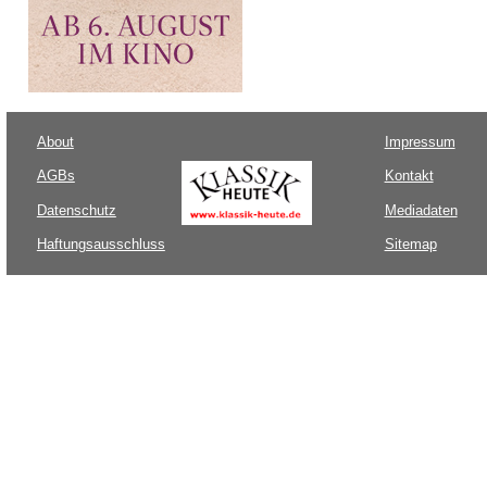
About
Impressum
AGBs
Kontakt
Datenschutz
Mediadaten
Haftungsausschluss
Sitemap