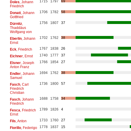
1715
1797
69
Doles
, Johann
Friedrich
1706
1782
58
Donati
, Johann
Gottfried
1756
1807
37
Dürnitz
,
Thaddäus
Wolfgang von
1702
1762
38
Eberlin
, Johann
Ernst
1767
1838
26
Eck
, Friedrich
1740
1777
37
Eichner
, Ernst
1766
1854
27
Elsner
, Joseph
Anton Franz
1694
1762
38
Endler
, Johann
Samuel
1736
1800
57
Fasch
, Carl
Friedrich
Christian
1688
1758
34
Fasch
, Johann
Friedrich
1789
1826
4
Fesca
, Friedrich
Ernst
1733
1760
27
Fils
, Anton
1778
1837
15
Fiorillo
, Federigo