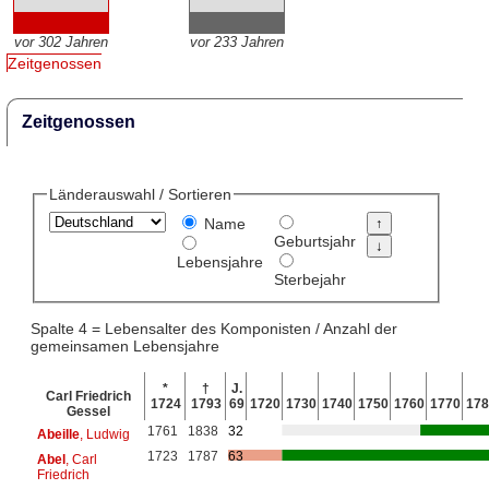
vor 302 Jahren
vor 233 Jahren
Zeitgenossen
Zeitgenossen
Länderauswahl / Sortieren
Name
Geburtsjahr
Lebensjahre
Sterbejahr
Spalte 4 = Lebensalter des Komponisten / Anzahl der
gemeinsamen Lebensjahre
*
†
J.
Carl Friedrich
1724
1793
69
1720
1730
1740
1750
1760
1770
178
Gessel
1761
1838
32
Abeille
, Ludwig
1723
1787
63
Abel
, Carl
Friedrich