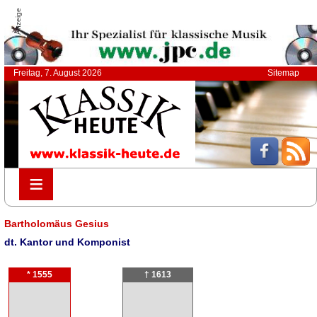
Anzeige
Freitag, 7. August 2026
Sitemap
≡
≡
Bartholomäus Gesius
dt. Kantor und Komponist
* 1555
† 1613