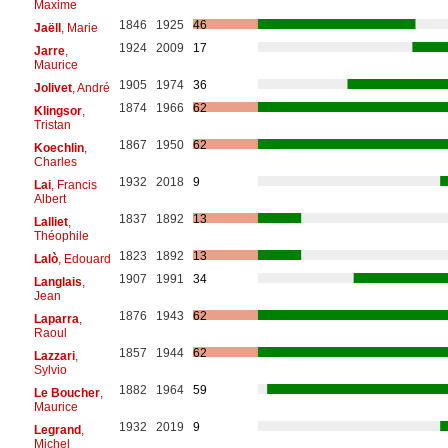
Maxime
1846
1925
46
Jaëll
, Marie
1924
2009
17
Jarre
,
Maurice
1905
1974
36
Jolivet
, André
1874
1966
62
Klingsor
,
Tristan
1867
1950
62
Koechlin
,
Charles
1932
2018
9
Lai
, Francis
Albert
1837
1892
13
Lalliet
,
Théophile
1823
1892
13
Lalò
, Edouard
1907
1991
34
Langlais
,
Jean
1876
1943
62
Laparra
,
Raoul
1857
1944
62
Lazzari
,
Sylvio
1882
1964
59
Le Boucher
,
Maurice
1932
2019
9
Legrand
,
Michel