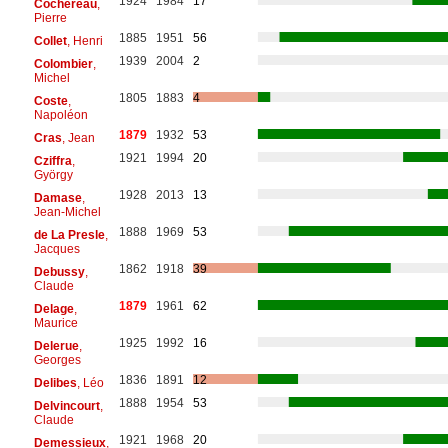
1924
1984
17
Cochereau
,
Pierre
1885
1951
56
Collet
, Henri
1939
2004
2
Colombier
,
Michel
1805
1883
4
Coste
,
Napoléon
1879
1932
53
Cras
, Jean
1921
1994
20
Cziffra
,
György
1928
2013
13
Damase
,
Jean-Michel
1888
1969
53
de La Presle
,
Jacques
1862
1918
39
Debussy
,
Claude
1879
1961
62
Delage
,
Maurice
1925
1992
16
Delerue
,
Georges
1836
1891
12
Delibes
, Léo
1888
1954
53
Delvincourt
,
Claude
1921
1968
20
Demessieux
,