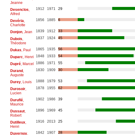
Jeanne
1912
1971
29
Desenclos
,
Alfred
1856
1885
6
Devéria
,
Charlotte
1839
1912
33
Donjon
, Jean
1837
1924
45
Dubois
,
Théodore
1865
1935
56
Dukas
, Paul
1848
1933
54
Duparc
, Henri
1886
1971
55
Dupré
, Marcel
1830
1909
30
Durand
,
Auguste
1888
1979
53
Durey
, Louis
1878
1955
62
Durosoir
,
Lucien
1902
1986
39
Duruflé
,
Maurice
1896
1969
45
Dussaut
,
Robert
1916
2013
25
Dutilleux
,
Henri
1842
1907
28
Duvernoy
,