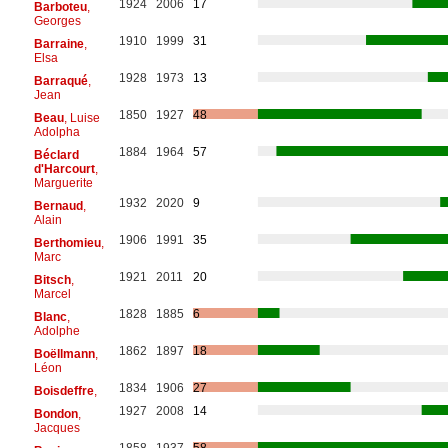
1924
2006
17
Barboteu
,
Georges
1910
1999
31
Barraine
,
Elsa
1928
1973
13
Barraqué
,
Jean
1850
1927
48
Beau
, Luise
Adolpha
1884
1964
57
Béclard
d'Harcourt
,
Marguerite
1932
2020
9
Bernaud
,
Alain
1906
1991
35
Berthomieu
,
Marc
1921
2011
20
Bitsch
,
Marcel
1828
1885
6
Blanc
,
Adolphe
1862
1897
18
Boëllmann
,
Léon
1834
1906
27
Boisdeffre
,
1927
2008
14
Bondon
,
Jacques
1858
1937
58