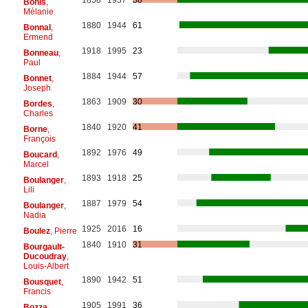
Bonis
,
Mélanie
1880
1944
61
Bonnal
,
Ermend
1918
1995
23
Bonneau
,
Paul
1884
1944
57
Bonnet
,
Joseph
1863
1909
30
Bordes
,
Charles
1840
1920
41
Borne
,
François
1892
1976
49
Boucard
,
Marcel
1893
1918
25
Boulanger
,
Lili
1887
1979
54
Boulanger
,
Nadia
1925
2016
16
Boulez
, Pierre
1840
1910
31
Bourgault-
Ducoudray
,
Louis-Albert
1890
1942
51
Bousquet
,
Francis
1905
1991
36
Bozza
,