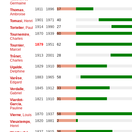
Germaine
1811
1896
17
Thomas
,
Ambroise
1901
1971
40
Tomasi
, Henri
1914
1990
27
Tortelier
, Paul
1870
1939
60
Tournemire
,
Charles
1879
1951
62
Tournier
,
Marcel
1913
2001
28
Trénet
,
Charles
1829
1910
31
Ugalde
,
Delphine
1883
1965
58
Varèse
,
Edgard
1845
1912
33
Verdalle
,
Gabriel
1821
1910
31
Viardot-
Garcia
,
Pauline
1870
1937
58
Vierne
, Louis
1820
1881
2
Vieuxtemps
,
Henri
1837
1915
36