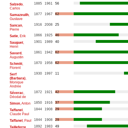
1885
1961
56
Salzedo
,
Carlos
1877
1967
62
Samazeuilh
,
Gustave
1916
2008
25
Sancan
,
Pierre
1866
1925
46
Satie
, Erik
1901
1989
40
Sauguet
,
Henri
1861
1942
62
Savard
,
Augustin
1870
1958
62
Schmitt
,
Florent
1930
1997
11
Serf
(Barbara)
,
Monique
Andrée
1872
1921
42
Séverac
,
Déodat de
1850
1916
37
Simon
, Anton
1844
1908
29
Taffanel
,
Claude Paul
1844
1908
29
Taffanel
, Paul
1892
1983
49
Tailleferre
,