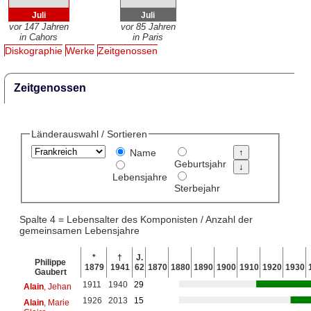
Juli
Juli
vor 147 Jahren
vor 85 Jahren
in Cahors
in Paris
Diskographie
Werke
Zeitgenossen
Zeitgenossen
Länderauswahl / Sortieren
Name
Geburtsjahr
Lebensjahre
Sterbejahr
Spalte 4 = Lebensalter des Komponisten / Anzahl der
gemeinsamen Lebensjahre
*
†
J.
Philippe
1879
1941
62
1870
1880
1890
1900
1910
1920
1930
Gaubert
1911
1940
29
Alain
, Jehan
1926
2013
15
Alain
, Marie