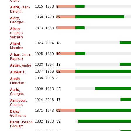
Claire
1815
1888
9
Alard
, Jean-
Delphin
1850
1928
49
Alary
,
Georges
1813
1888
9
Alkan
,
Charles
Valentin
1923
2004
18
Allard
,
Maurice
1825
1889
10
Arban
, Jean-
Baptiste
1923
1994
18
Astier
, André
1877
1968
62
Aubert
, L
1938
2016
3
Aubin
,
Francine
1899
1983
42
Auric
,
Georges
1924
2018
17
Aznavour
,
Charles
1871
1943
62
Balay
,
Guillaume
1882
1963
59
Barat
, Joseph
Edouard