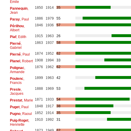
Émile
1850
1914
35
Pannequin
,
Jean
1886
1979
55
Paray
, Paul
1846
1936
57
Périlhou
,
Albert
1915
1963
26
Piaf
, Edith
1863
1937
58
Pierné
,
Gabriel
1874
1952
62
Pierné
, Paul
1908
1994
33
Planel
, Robert
1876
1962
62
Polignac
,
Armande
1899
1963
42
Poulenc
,
Francis
1888
1969
53
Presle
,
Jacques
1871
1933
54
Prestat
, Marie
1848
1917
38
Puget
, Paul
1852
1914
35
Pugno
, Raoul
1910
1992
31
Puig-Roget
,
Henriette
1873
1949
62