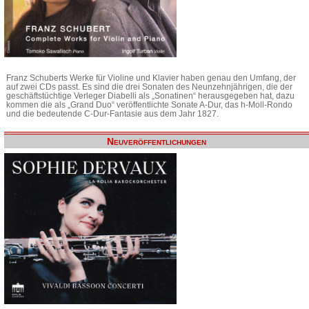
Franz Schuberts Werke für Violine und Klavier haben genau den Umfang, der
auf zwei CDs passt. Es sind die drei Sonaten des Neunzehnjährigen, die der
geschäftstüchtige Verleger Diabelli als „Sonatinen“ herausgegeben hat, dazu
kommen die als „Grand Duo“ veröffentlichte Sonate A-Dur, das h-Moll-Rondo
und die bedeutende C-Dur-Fantasie aus dem Jahr 1827.
Neuveröffentlichungen