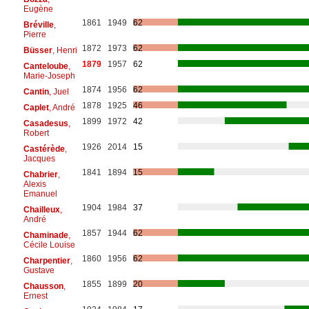
Eugène
1861
1949
62
Bréville
,
Pierre
1872
1973
62
Büsser
, Henri
1879
1957
62
Canteloube
,
Marie-Joseph
1874
1956
62
Cantin
, Juel
1878
1925
46
Caplet
, André
1899
1972
42
Casadesus
,
Robert
1926
2014
15
Castérède
,
Jacques
1841
1894
15
Chabrier
,
Alexis
Emanuel
1904
1984
37
Chailleux
,
André
1857
1944
62
Chaminade
,
Cécile Louise
1860
1956
62
Charpentier
,
Gustave
1855
1899
20
Chausson
,
Ernest