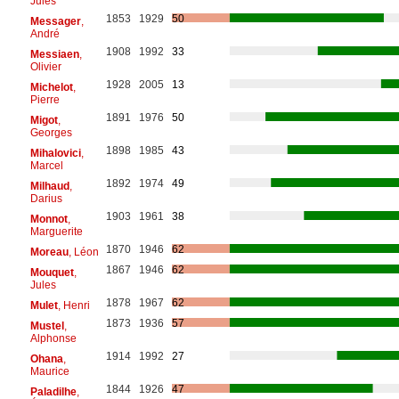
Jules
1853
1929
50
Messager
,
André
1908
1992
33
Messiaen
,
Olivier
1928
2005
13
Michelot
,
Pierre
1891
1976
50
Migot
,
Georges
1898
1985
43
Mihalovici
,
Marcel
1892
1974
49
Milhaud
,
Darius
1903
1961
38
Monnot
,
Marguerite
1870
1946
62
Moreau
, Léon
1867
1946
62
Mouquet
,
Jules
1878
1967
62
Mulet
, Henri
1873
1936
57
Mustel
,
Alphonse
1914
1992
27
Ohana
,
Maurice
1844
1926
47
Paladilhe
,