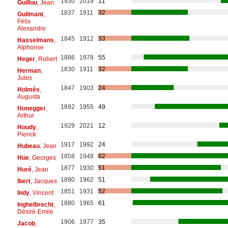
1930
2019
11
Guillou
, Jean
1837
1911
32
Guilmant
,
Félix
Alexandre
1845
1912
33
Hasselmans
,
Alphonse
1886
1978
55
Heger
, Robert
1830
1911
32
Herman
,
Jules
1847
1903
24
Holmès
,
Augusta
1892
1955
49
Honegger
,
Arthur
1929
2021
12
Houdy
,
Pierick
1917
1992
24
Hubeau
, Jean
1858
1948
62
Hüe
, Georges
1877
1930
51
Huré
, Jean
1890
1962
51
Ibert
, Jacques
1851
1931
52
Indy
, Vincent
1880
1965
61
Inghelbrecht
,
Désiré-Emile
1906
1977
35
Jacob
,