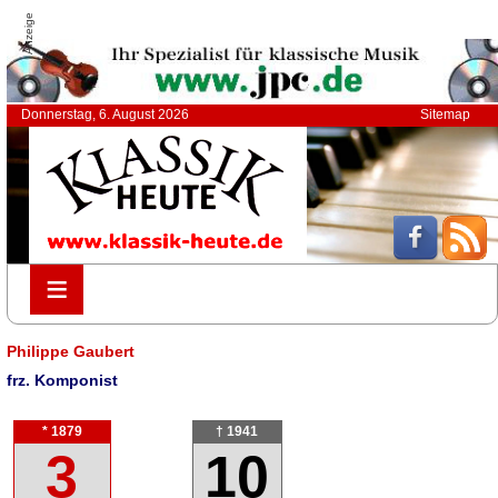
Anzeige
Donnerstag, 6. August 2026
Sitemap
≡
≡
Philippe Gaubert
frz. Komponist
* 1879
† 1941
3
10