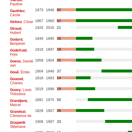
Pauline
1873
1946
62
Gauthiez
,
Cécile
1867
1960
62
Geloso
, César
1920
2016
21
Giraud
,
Hubert
1849
1895
16
Godard
,
Benjamin
1818
1897
18
Godefroid
,
Felix
1858
1904
25
Goens
, Daniël
van
1904
1946
37
Goué
, Émile
1818
1893
14
Gounod
,
Charles
1819
1898
19
Gouvy
, Louis
Théodore
1891
1975
50
Grandjany
,
Marcel
1828
1907
28
Grandval
,
Clémence de
1908
1997
33
Grappelli
,
Stéphane