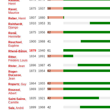
Rabaud
,
Henri
1875
1937
58
Ravel
,
Maurice
1807
1880
1
Reber
, Henri
1910
1953
31
Reinhardt
,
Django
1875
1956
62
Renié
,
Henriette
1900
1988
41
Reuchsel
,
Eugène
1879
1940
61
Rhené-Bâton
,
1834
1891
12
Ritter
,
Frédéric Louis
1896
1987
45
Rivier
, Jean
1873
1954
62
Roger-
Ducasse
,
Jean
1864
1955
62
Ropartz
, Guy
1869
1937
58
Roussel
,
Albert
1835
1921
42
Saint-Saëns
,
Camille
1899
1968
42
Sala
, André