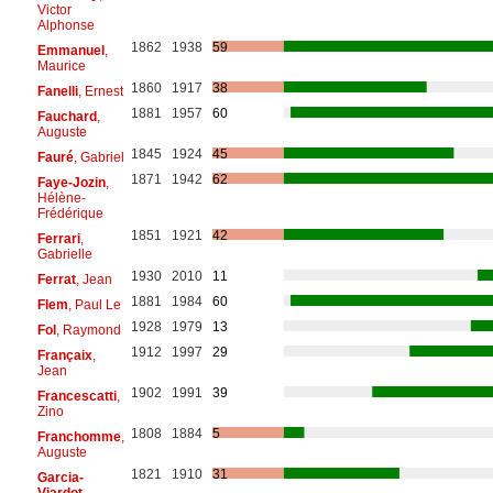
Victor
Alphonse
1862
1938
59
Emmanuel
,
Maurice
1860
1917
38
Fanelli
, Ernest
1881
1957
60
Fauchard
,
Auguste
1845
1924
45
Fauré
, Gabriel
1871
1942
62
Faye-Jozin
,
Hélène-
Frédérique
1851
1921
42
Ferrari
,
Gabrielle
1930
2010
11
Ferrat
, Jean
1881
1984
60
Flem
, Paul Le
1928
1979
13
Fol
, Raymond
1912
1997
29
Françaix
,
Jean
1902
1991
39
Francescatti
,
Zino
1808
1884
5
Franchomme
,
Auguste
1821
1910
31
Garcia-
Viardot
,