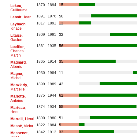
1870
1894
15
Lekeu
,
Guillaume
1891
1976
50
Lenoir
, Jean
1817
1891
12
Leybach
,
Ignace
1909
1991
32
Litaize
,
Gaston
1861
1935
56
Loeffler
,
Charles
Martin
1865
1914
35
Magnard
,
Albéric
1930
1984
11
Magne
,
Michel
1899
1989
42
Manziarly
,
Marcelle
1875
1944
62
Mariotte
,
Antoine
1874
1934
55
Marteau
,
Henri
1890
1980
51
Martelli
, Henri
1822
1884
5
Massé
, Victor
1842
1912
33
Massenet
,