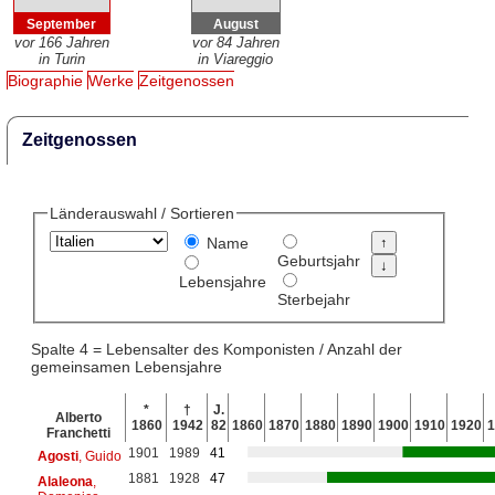
September
August
vor 166 Jahren
vor 84 Jahren
in Turin
in Viareggio
Biographie
Werke
Zeitgenossen
Zeitgenossen
Länderauswahl / Sortieren
Name
Geburtsjahr
Lebensjahre
Sterbejahr
Spalte 4 = Lebensalter des Komponisten / Anzahl der
gemeinsamen Lebensjahre
*
†
J.
Alberto
1860
1942
82
1860
1870
1880
1890
1900
1910
1920
1
Franchetti
1901
1989
41
Agosti
, Guido
1881
1928
47
Alaleona
,