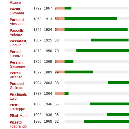
Riziero
1792
1867
7
Pacini
,
Giovanni
1853
1913
53
Parisotti
,
Alessandro
1842
1924
64
Pasculli
,
Antonio
1887
1925
38
Passatelli
,
Linguini
1872
1956
70
Perosi
,
Lorenzo
1799
1869
9
Persiani
,
Giuseppe
1822
1889
29
Petrali
,
Vicenzo
1904
2003
38
Petrassi
,
Goffredo
1787
1864
4
Picchianti
,
Luigi
1886
1946
56
Pietri
,
Giuseppe
1903
1938
35
Pilati
, Mario
1880
1968
62
Pizzetti
,
Ildebrando