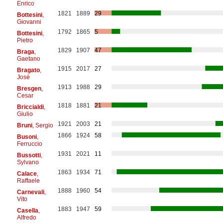
Enrico
1821
1889
29
Bottesini
,
Giovanni
1792
1865
5
Bottesini
,
Pietro
1829
1907
47
Braga
,
Gaetano
1915
2017
27
Bragato
,
José
1913
1988
29
Bresgen
,
Cesar
1818
1881
21
Briccialdi
,
Giulio
1921
2003
21
Bruni
, Sergio
1866
1924
58
Busoni
,
Ferruccio
1931
2021
11
Bussotti
,
Sylvano
1863
1934
71
Calace
,
Raffaele
1888
1960
54
Carnevali
,
Vito
1883
1947
59
Casella
,
Alfredo