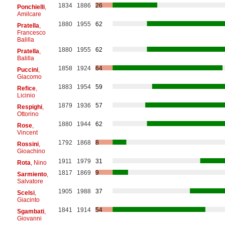
1834
1886
26
Ponchielli
,
Amilcare
1880
1955
62
Pratella
,
Francesco
Balilla
1880
1955
62
Pratella
,
Balilla
1858
1924
64
Puccini
,
Giacomo
1883
1954
59
Refice
,
Licinio
1879
1936
57
Respighi
,
Ottorino
1880
1944
62
Rose
,
Vincent
1792
1868
8
Rossini
,
Gioachino
1911
1979
31
Rota
, Nino
1817
1869
9
Sarmiento
,
Salvatore
1905
1988
37
Scelsi
,
Giacinto
1841
1914
54
Sgambati
,
Giovanni