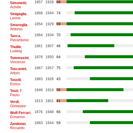
1857
1928
68
Simonetti
,
Achille
1868
1944
74
Sinigaglia
,
Leone
1854
1929
69
Smareglia
,
Antonio
1864
1934
70
Tasca
,
Pierantonio
1861
1907
46
Thuille
,
Ludwig
1878
1950
64
Tommasini
,
Vincenzo
1867
1957
75
Toscanini
,
Arturo
1883
1926
43
Toselli
,
Enrico
1846
1916
56
Tosti
, F.
Paolo
1813
1901
41
Verdi
,
Giuseppe
1876
1948
66
Wolf-Ferrari
,
Ermanno
1883
1944
59
Zandonai
,
Riccardo