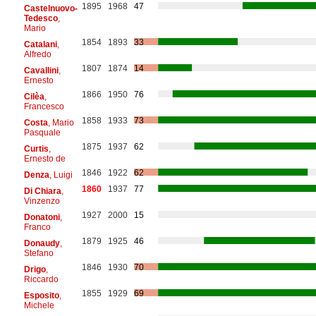
1895
1968
47
Castelnuovo-
Tedesco
,
Mario
1854
1893
33
Catalani
,
Alfredo
1807
1874
14
Cavallini
,
Ernesto
1866
1950
76
Cilèa
,
Francesco
1858
1933
73
Costa
, Mario
Pasquale
1875
1937
62
Curtis
,
Ernesto de
1846
1922
62
Denza
, Luigi
1860
1937
77
Di Chiara
,
Vinzenzo
1927
2000
15
Donatoni
,
Franco
1879
1925
46
Donaudy
,
Stefano
1846
1930
70
Drigo
,
Riccardo
1855
1929
69
Esposito
,
Michele