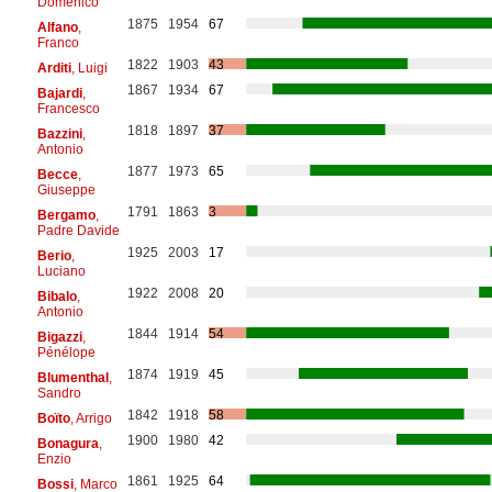
Domenico
1875
1954
67
Alfano
,
Franco
1822
1903
43
Arditi
, Luigi
1867
1934
67
Bajardi
,
Francesco
1818
1897
37
Bazzini
,
Antonio
1877
1973
65
Becce
,
Giuseppe
1791
1863
3
Bergamo
,
Padre Davide
1925
2003
17
Berio
,
Luciano
1922
2008
20
Bibalo
,
Antonio
1844
1914
54
Bigazzi
,
Pénélope
1874
1919
45
Blumenthal
,
Sandro
1842
1918
58
Boïto
, Arrigo
1900
1980
42
Bonagura
,
Enzio
1861
1925
64
Bossi
, Marco