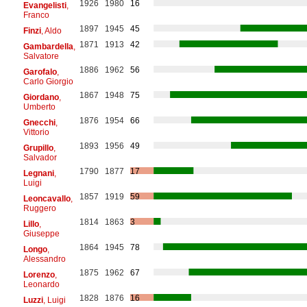
1926
1980
16
Evangelisti
,
Franco
1897
1945
45
Finzi
, Aldo
1871
1913
42
Gambardella
,
Salvatore
1886
1962
56
Garofalo
,
Carlo Giorgio
1867
1948
75
Giordano
,
Umberto
1876
1954
66
Gnecchi
,
Vittorio
1893
1956
49
Grupillo
,
Salvador
1790
1877
17
Legnani
,
Luigi
1857
1919
59
Leoncavallo
,
Ruggero
1814
1863
3
Lillo
,
Giuseppe
1864
1945
78
Longo
,
Alessandro
1875
1962
67
Lorenzo
,
Leonardo
1828
1876
16
Luzzi
, Luigi