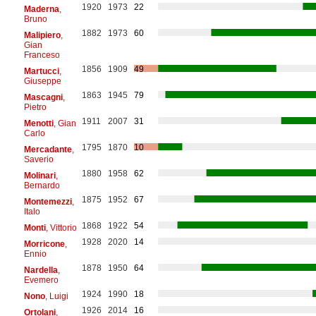
1920
1973
22
Maderna
,
Bruno
1882
1973
60
Malipiero
,
Gian
Franceso
1856
1909
49
Martucci
,
Giuseppe
1863
1945
79
Mascagni
,
Pietro
1911
2007
31
Menotti
, Gian
Carlo
1795
1870
10
Mercadante
,
Saverio
1880
1958
62
Molinari
,
Bernardo
1875
1952
67
Montemezzi
,
Italo
1868
1922
54
Monti
, Vittorio
1928
2020
14
Morricone
,
Ennio
1878
1950
64
Nardella
,
Evemero
1924
1990
18
Nono
, Luigi
1926
2014
16
Ortolani
,