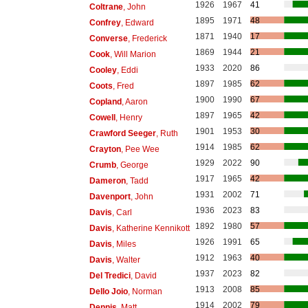
1926
1967
41
Coltrane
, John
1895
1971
48
Confrey
, Edward
1871
1940
17
Converse
, Frederick
1869
1944
21
Cook
, Will Marion
1933
2020
86
Cooley
, Eddi
1897
1985
62
Coots
, Fred
1900
1990
67
Copland
, Aaron
1897
1965
42
Cowell
, Henry
1901
1953
30
Crawford Seeger
, Ruth
1914
1985
62
Crayton
, Pee Wee
1929
2022
90
Crumb
, George
1917
1965
42
Dameron
, Tadd
1931
2002
71
Davenport
, John
1936
2023
83
Davis
, Carl
1892
1980
57
Davis
, Katherine Kennikott
1926
1991
65
Davis
, Miles
1912
1963
40
Davis
, Walter
1937
2023
82
Del Tredici
, David
1913
2008
85
Dello Joio
, Norman
1914
2002
79
Dennis
, Matt