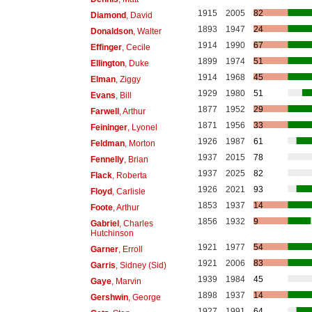
1915
2005
82
Diamond
, David
1893
1947
24
Donaldson
, Walter
1914
1990
67
Effinger
, Cecile
1899
1974
51
Ellington
, Duke
1914
1968
45
Elman
, Ziggy
1929
1980
51
Evans
, Bill
1877
1952
29
Farwell
, Arthur
1871
1956
33
Feininger
, Lyonel
1926
1987
61
Feldman
, Morton
1937
2015
78
Fennelly
, Brian
1937
2025
82
Flack
, Roberta
1926
2021
93
Floyd
, Carlisle
1853
1937
14
Foote
, Arthur
1856
1932
9
Gabriel
, Charles
Hutchinson
1921
1977
54
Garner
, Erroll
1921
2006
83
Garris
, Sidney (Sid)
1939
1984
45
Gaye
, Marvin
1898
1937
14
Gershwin
, George
1927
1991
64