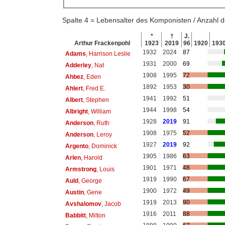
Spalte 4 = Lebensalter des Komponisten / Anzahl
*
†
J.
Arthur Frackenpohl
1923
2019
96
1920
193
1932
2024
87
Adams
, Harrison Leslie
1931
2000
69
Adderley
, Nat
1908
1995
72
Ahbez
, Eden
1892
1953
30
Ahlert
, Fred E.
1941
1992
51
Albert
, Stephen
1944
1998
54
Albright
, William
1928
2019
91
Anderson
, Ruth
1908
1975
52
Anderson
, Leroy
1927
2019
92
Argento
, Dominick
1905
1986
63
Arlen
, Harold
1901
1971
48
Armstrong
, Louis
1919
1990
67
Auld
, George
1900
1972
49
Austin
, Gene
1919
2013
90
Avshalomov
, Jacob
1916
2011
88
Babbitt
, Milton