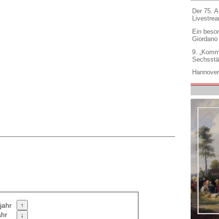
Der 75. 
Livestre
Ein beso
Giordano
9. „Komm
Sechsstä
Hannover
jahr
ahr