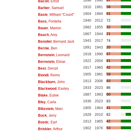
1898
1990
67
Bacon
, Ernst
1910
1981
58
Barber
, Samuel
1904
1984
61
Basie
, William "Count"
1940
2012
72
Bass
, Fontella
1882
1955
32
Bauer
, Marion
1867
1944
21
Beach
, Amy
1943
2017
74
Benoliel
, Bernard Jack
1891
1943
20
Bernie
, Ben
1918
1990
67
Bernstein
, Leonard
1922
2004
81
Bernstein
, Elmar
1917
1965
42
Best
, Denzil
1905
1981
58
Biondi
, Remo
1913
2006
83
Blackburn
, John
1933
2023
86
Blackwood
, Easley
1887
1983
60
Blake
, Eubie
1936
2023
83
Bley
, Carla
1905
1964
41
Blitzstein
, Marc
1928
2010
82
Bock
, Jerry
1913
1965
42
Bostic
, Earl
1902
1976
53
Briskier
, Arthur