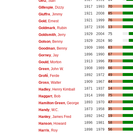
Getz
, Stan
1917
1993
70
Gillespie
, Dizzy
1921
2008
85
Giuffre
, Jimmy
1921
1999
76
Gold
, Ernest
1872
1936
13
Goldmark
, Rubin
1929
2004
75
Goldsmith
, Jerry
1929
2024
90
Golson
, Benny
1909
1986
63
Goodman
, Benny
1896
1990
67
Gorney
, Jay
1913
1996
73
Gould
, Morton
1908
1989
66
Green
, John W.
1892
1972
49
Grofé
, Ferde
1909
1967
44
Gross
, Walter
1871
1937
14
Hadley
, Henry Kimball
1914
1998
75
Haggart
, Bob
1893
1970
47
Hamilton Green
, George
1873
1958
35
Handy
, W.C.
1892
1942
19
Hanley
, James Fred
1896
1981
58
Hanson
, Howard
1898
1979
56
Harris
, Roy