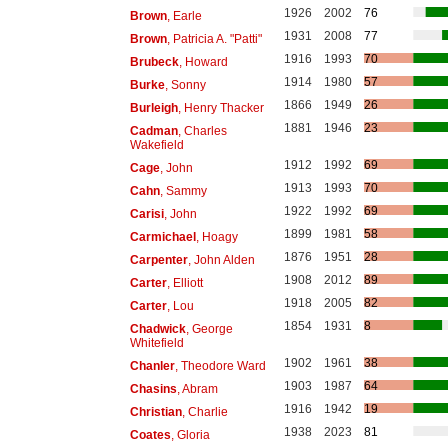
1926
2002
76
Brown
, Earle
1931
2008
77
Brown
, Patricia A. "Patti"
1916
1993
70
Brubeck
, Howard
1914
1980
57
Burke
, Sonny
1866
1949
26
Burleigh
, Henry Thacker
1881
1946
23
Cadman
, Charles
Wakefield
1912
1992
69
Cage
, John
1913
1993
70
Cahn
, Sammy
1922
1992
69
Carisi
, John
1899
1981
58
Carmichael
, Hoagy
1876
1951
28
Carpenter
, John Alden
1908
2012
89
Carter
, Elliott
1918
2005
82
Carter
, Lou
1854
1931
8
Chadwick
, George
Whitefield
1902
1961
38
Chanler
, Theodore Ward
1903
1987
64
Chasins
, Abram
1916
1942
19
Christian
, Charlie
1938
2023
81
Coates
, Gloria