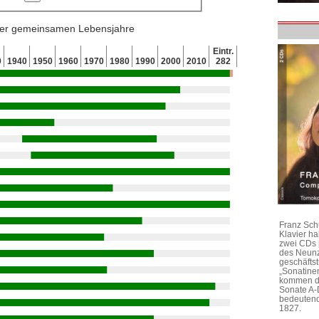
 der gemeinsamen Lebensjahre
Eintr.
0
1940
1950
1960
1970
1980
1990
2000
2010
282
Franz Sch
Klavier h
zwei CDs 
des Neunz
geschäftst
„Sonatine
kommen di
Sonate A-
bedeutend
1827.