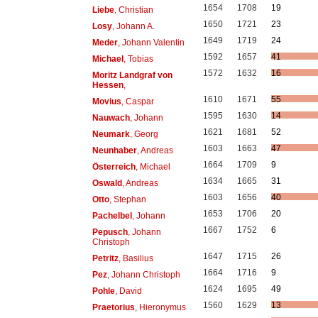
1654
1708
19
Liebe
, Christian
1650
1721
23
Losy
, Johann A.
1649
1719
24
Meder
, Johann Valentin
1592
1657
41
Michael
, Tobias
1572
1632
16
Moritz Landgraf von
Hessen
,
1610
1671
55
Movius
, Caspar
1595
1630
14
Nauwach
, Johann
1621
1681
52
Neumark
, Georg
1603
1663
47
Neunhaber
, Andreas
1664
1709
9
Österreich
, Michael
1634
1665
31
Oswald
, Andreas
1603
1656
40
Otto
, Stephan
1653
1706
20
Pachelbel
, Johann
1667
1752
6
Pepusch
, Johann
Christoph
1647
1715
26
Petritz
, Basilius
1664
1716
9
Pez
, Johann Christoph
1624
1695
49
Pohle
, David
1560
1629
13
Praetorius
, Hieronymus