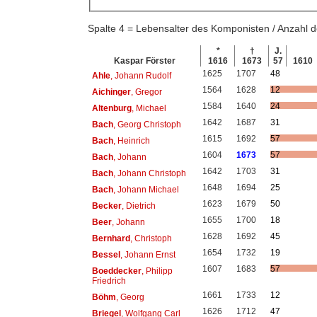
Spalte 4 = Lebensalter des Komponisten / Anzahl
*
†
J.
Kaspar Förster
1616
1673
57
1610
1625
1707
48
Ahle
, Johann Rudolf
1564
1628
12
Aichinger
, Gregor
1584
1640
24
Altenburg
, Michael
1642
1687
31
Bach
, Georg Christoph
1615
1692
57
Bach
, Heinrich
1604
1673
57
Bach
, Johann
1642
1703
31
Bach
, Johann Christoph
1648
1694
25
Bach
, Johann Michael
1623
1679
50
Becker
, Dietrich
1655
1700
18
Beer
, Johann
1628
1692
45
Bernhard
, Christoph
1654
1732
19
Bessel
, Johann Ernst
1607
1683
57
Boeddecker
, Philipp
Friedrich
1661
1733
12
Böhm
, Georg
1626
1712
47
Briegel
, Wolfgang Carl