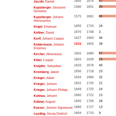
1605
1676
57
Jacobi
, Daniel
1580
1651
35
Kapsberger
, Giovanni
Girolamo
1575
1661
45
Kapsberger
, Johann
Hieronymus
1655
1724
18
Kegel
, Emanuel
1670
1748
3
Kellner
, David
1627
1693
46
Kerll
, Johann Caspar
1616
1655
39
Kindermann
, Johann
Erasmus
1602
1680
57
Kircher
, Athanasius
1603
1639
23
Kittel
, Caspar
1633
1676
40
Knüpfer
, Sebastian
1650
1718
23
Kremberg
, Jakob
1634
1666
32
Krieger
, Adam
1652
1735
21
Krieger
, Johann
1649
1725
24
Krieger
, Johann Philipp
1660
1722
13
Kuhnau
, Johann
1645
1700
28
Kühnel
, August
1660
1727
13
Kusser
, Johann Sigismund
1664
1710
9
Leyding
, Georg Dietrich