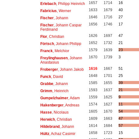
1657
1714
16
Erlebach
, Philipp Heinrich
1633
1679
40
Fabricius
, Werner
1646
1716
27
Fischer
, Johann
1656
1746
17
Fischer
, Johann Caspar
Ferdinand
1626
1697
47
Flor
, Christian
1652
1732
21
Förtsch
, Johann Philipp
1579
1639
23
Franck
, Melchior
1670
1739
3
Freylinghausen
, Johann
Anastasius
1616
1667
51
Froberger
, Johann Jakob
1648
1701
25
Funck
, David
1585
1655
39
Grabbe
, Johann
1593
1637
21
Grimm
, Heinrich
1559
1625
9
Gumpelzhaimer
, Adam
1574
1627
11
Hakenberger
, Andreas
1605
1670
54
Hasse
, Nicolaus
1609
1663
47
Herwich
, Christian
1614
1684
57
Hildebrand
, Johann
1658
1723
15
Hültz
, Achaz Casimir