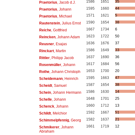
1586
1651
35
Praetorius
, Jacob d.J.
1595
1660
44
Praetorius
, Johann
1571
1621
5
Praetorius
, Michael
1590
1654
38
Rautenstein
, Julius Ernst
1667
1734
6
Reiche
, Gottfried
1623
1722
50
Reincken
, Johann Adam
1636
1676
37
Reusner
, Esajas
1586
1649
33
Rinckart
, Martin
1637
1690
36
Rittler
, Philipp Jacob
1617
1684
56
Rosenmüller
, Johann
1653
1700
20
Rothe
, Johann Christoph
1595
1663
47
Scheidemann
, Heinrich
1587
1654
38
Scheidt
, Samuel
1586
1630
14
Schein
, Johann Hermann
1648
1701
25
Schelle
, Johann
1660
1712
13
Schenck
, Johann
1592
1667
51
Schildt
, Melchior
1582
1637
21
Schimmelpfennig
, Georg
1661
1719
12
Schmikerer
, Johann
Abraham