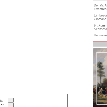
Der 75. 
Livestre
Ein beso
Giordano
9. „Komm
Sechsstä
Hannover
jahr
ahr