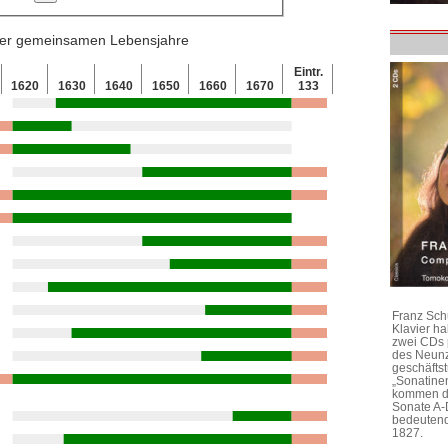
 der gemeinsamen Lebensjahre
Eintr.
1620
1630
1640
1650
1660
1670
133
Franz Sch
Klavier h
zwei CDs 
des Neunz
geschäftst
„Sonatine
kommen di
Sonate A-
bedeutend
1827.