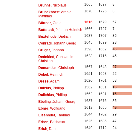
1665
1697
8
Bruhns
, Nicolaus
1670
1725
3
Brunckhorst
, Arnold
Matthias
1616
1679
57
Büttner
, Crato
1666
1727
7
Buttstedt
, Johann Heinrich
1637
1707
36
Buxtehude
, Dietrich
1645
1699
28
Conradi
, Johann Georg
1598
1662
46
Crüger
, Johann
1628
1715
45
Dedekind
, Constantin
Christian
1567
1643
27
Demantius
, Christoph
1651
1693
22
Döbel
, Heinrich
1620
1701
53
Drese
, Adam
1562
1631
15
Dulcius
, Philipp
1562
1631
15
Dulichius
, Philipp
1637
1676
36
Ebeling
, Johann Georg
1612
1665
49
Ebner
, Wolfgang
1644
1702
29
Eisenhuet
, Thomas
1626
1686
47
Erben
, Balthasar
1649
1712
24
Erich
, Daniel