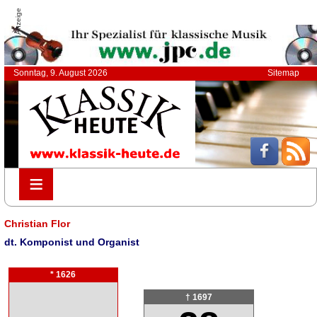
Anzeige
Sonntag, 9. August 2026
Sitemap
≡
≡
Christian Flor
dt. Komponist und Organist
* 1626
† 1697