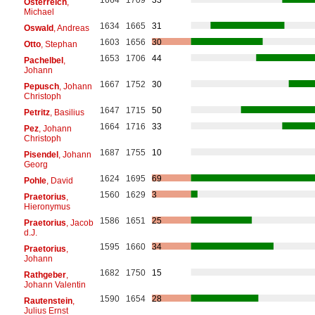
1664
1709
33
Österreich
,
Michael
1634
1665
31
Oswald
, Andreas
1603
1656
30
Otto
, Stephan
1653
1706
44
Pachelbel
,
Johann
1667
1752
30
Pepusch
, Johann
Christoph
1647
1715
50
Petritz
, Basilius
1664
1716
33
Pez
, Johann
Christoph
1687
1755
10
Pisendel
, Johann
Georg
1624
1695
69
Pohle
, David
1560
1629
3
Praetorius
,
Hieronymus
1586
1651
25
Praetorius
, Jacob
d.J.
1595
1660
34
Praetorius
,
Johann
1682
1750
15
Rathgeber
,
Johann Valentin
1590
1654
28
Rautenstein
,
Julius Ernst