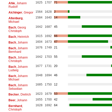
1625
1707
71
Ahle
, Johann
Rudolf
1564
1628
2
Aichinger
, Gregor
1584
1640
14
Altenburg
,
Michael
1642
1687
45
Bach
, Georg
Christoph
1615
1692
66
Bach
, Heinrich
1604
1673
47
Bach
, Johann
1676
1749
21
Bach
, Johann
Bernhard
1642
1703
55
Bach
, Johann
Christoph
1677
1731
20
Bach
, Johann
Ludwig
1648
1694
46
Bach
, Johann
Michael
1685
1750
12
Bach
, Johann
Sebastian
1623
1679
53
Becker
, Dietrich
1655
1700
42
Beer
, Johann
1628
1692
64
Bernhard
,
Christoph