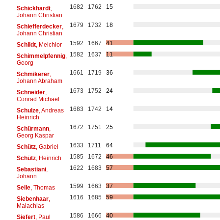
1682
1762
15
Schickhardt
,
Johann Christian
1679
1732
18
Schiefferdecker
,
Johann Christian
1592
1667
41
Schildt
, Melchior
1582
1637
11
Schimmelpfennig
,
Georg
1661
1719
36
Schmikerer
,
Johann Abraham
1673
1752
24
Schneider
,
Conrad Michael
1683
1742
14
Schulze
, Andreas
Heinrich
1672
1751
25
Schürmann
,
Georg Kaspar
1633
1711
64
Schütz
, Gabriel
1585
1672
46
Schütz
, Heinrich
1622
1683
57
Sebastiani
,
Johann
1599
1663
37
Selle
, Thomas
1616
1685
59
Siebenhaar
,
Malachias
1586
1666
40
Siefert
, Paul