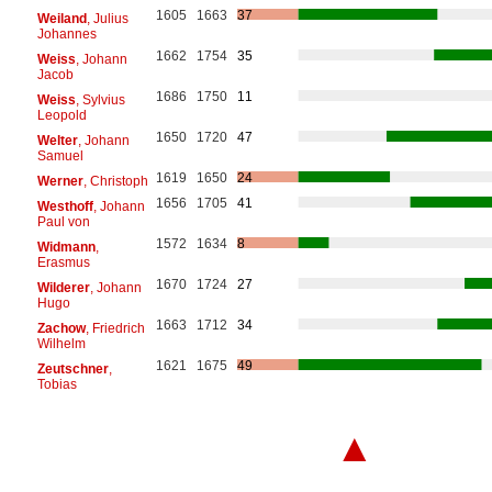
1605
1663
37
Weiland
, Julius
Johannes
1662
1754
35
Weiss
, Johann
Jacob
1686
1750
11
Weiss
, Sylvius
Leopold
1650
1720
47
Welter
, Johann
Samuel
1619
1650
24
Werner
, Christoph
1656
1705
41
Westhoff
, Johann
Paul von
1572
1634
8
Widmann
,
Erasmus
1670
1724
27
Wilderer
, Johann
Hugo
1663
1712
34
Zachow
, Friedrich
Wilhelm
1621
1675
49
Zeutschner
,
Tobias
▲