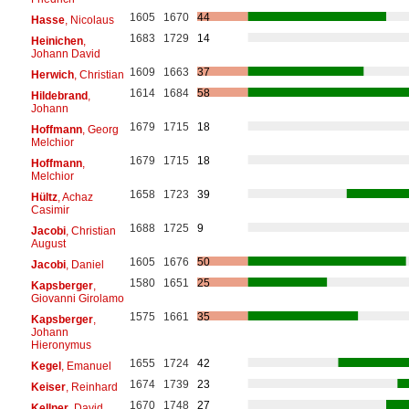
1605
1670
44
Hasse
, Nicolaus
1683
1729
14
Heinichen
,
Johann David
1609
1663
37
Herwich
, Christian
1614
1684
58
Hildebrand
,
Johann
1679
1715
18
Hoffmann
, Georg
Melchior
1679
1715
18
Hoffmann
,
Melchior
1658
1723
39
Hültz
, Achaz
Casimir
1688
1725
9
Jacobi
, Christian
August
1605
1676
50
Jacobi
, Daniel
1580
1651
25
Kapsberger
,
Giovanni Girolamo
1575
1661
35
Kapsberger
,
Johann
Hieronymus
1655
1724
42
Kegel
, Emanuel
1674
1739
23
Keiser
, Reinhard
1670
1748
27
Kellner
, David