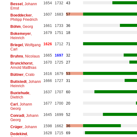
1654
1732
43
Bessel
, Johann
Ernst
1607
1683
57
Boeddecker
,
Philipp Friedrich
1661
1733
36
Böhm
, Georg
1679
1751
18
Bokemeyer
,
Heinrich
1626
1712
71
Briegel
, Wolfgang
Carl
1665
1697
32
Bruhns
, Nicolaus
1670
1725
27
Brunckhorst
,
Arnold Matthias
1616
1679
53
Büttner
, Crato
1666
1727
31
Buttstedt
, Johann
Heinrich
1637
1707
60
Buxtehude
,
Dietrich
1677
1700
20
Carl
, Johann
Georg
1645
1699
52
Conradi
, Johann
Georg
1598
1662
36
Crüger
, Johann
1628
1715
69
Dedekind
,