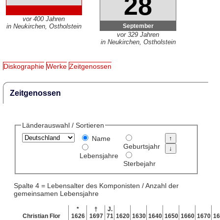
28
vor 400 Jahren
September
in Neukirchen, Ostholstein
vor 329 Jahren
in Neukirchen, Ostholstein
Diskographie
Werke
Zeitgenossen
Zeitgenossen
Länderauswahl / Sortieren
Name
Geburtsjahr
Lebensjahre
Sterbejahr
Spalte 4 = Lebensalter des Komponisten / Anzahl der
gemeinsamen Lebensjahre
*
†
J.
Christian Flor
1626
1697
71
1620
1630
1640
1650
1660
1670
16