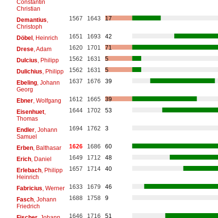
Constantin
Christian
1567
1643
17
Demantius
,
Christoph
1651
1693
42
Döbel
, Heinrich
1620
1701
71
Drese
, Adam
1562
1631
5
Dulcius
, Philipp
1562
1631
5
Dulichius
, Philipp
1637
1676
39
Ebeling
, Johann
Georg
1612
1665
39
Ebner
, Wolfgang
1644
1702
53
Eisenhuet
,
Thomas
1694
1762
3
Endler
, Johann
Samuel
1626
1686
60
Erben
, Balthasar
1649
1712
48
Erich
, Daniel
1657
1714
40
Erlebach
, Philipp
Heinrich
1633
1679
46
Fabricius
, Werner
1688
1758
9
Fasch
, Johann
Friedrich
1646
1716
51
Fischer
, Johann