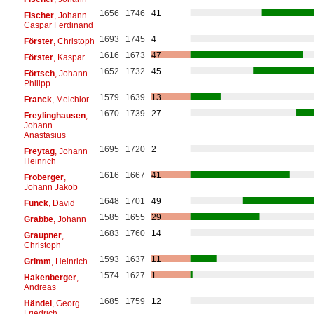
1656
1746
41
Fischer
, Johann
Caspar Ferdinand
1693
1745
4
Förster
, Christoph
1616
1673
47
Förster
, Kaspar
1652
1732
45
Förtsch
, Johann
Philipp
1579
1639
13
Franck
, Melchior
1670
1739
27
Freylinghausen
,
Johann
Anastasius
1695
1720
2
Freytag
, Johann
Heinrich
1616
1667
41
Froberger
,
Johann Jakob
1648
1701
49
Funck
, David
1585
1655
29
Grabbe
, Johann
1683
1760
14
Graupner
,
Christoph
1593
1637
11
Grimm
, Heinrich
1574
1627
1
Hakenberger
,
Andreas
1685
1759
12
Händel
, Georg
Friedrich