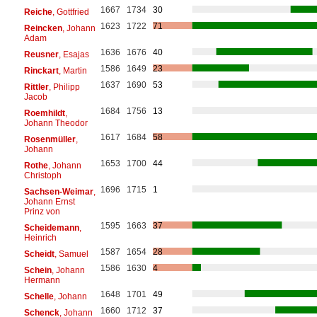
1667
1734
30
Reiche
, Gottfried
1623
1722
71
Reincken
, Johann
Adam
1636
1676
40
Reusner
, Esajas
1586
1649
23
Rinckart
, Martin
1637
1690
53
Rittler
, Philipp
Jacob
1684
1756
13
Roemhildt
,
Johann Theodor
1617
1684
58
Rosenmüller
,
Johann
1653
1700
44
Rothe
, Johann
Christoph
1696
1715
1
Sachsen-Weimar
,
Johann Ernst
Prinz von
1595
1663
37
Scheidemann
,
Heinrich
1587
1654
28
Scheidt
, Samuel
1586
1630
4
Schein
, Johann
Hermann
1648
1701
49
Schelle
, Johann
1660
1712
37
Schenck
, Johann