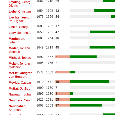
1664
1710
33
Leyding
, Georg
Dietrich
1654
1708
43
Liebe
, Christian
1673
1756
24
Liechtenauer
,
Paul Ignaz
1680
1762
17
Linike
, Georg
1650
1721
47
Losy
, Johann A.
1681
1764
16
Mattheson
,
Johann
1649
1719
48
Meder
, Johann
Valentin
1592
1657
31
Michael
, Tobias
1695
1765
2
Molter
, Johann
Melchior
1572
1632
6
Moritz Landgraf
von Hessen
,
1610
1671
45
Movius
, Caspar
1690
1770
7
Muffat
, Gottlieb
1595
1630
4
Nauwach
, Johann
1621
1681
55
Neumark
, Georg
1603
1663
37
Neunhaber
,
Andreas