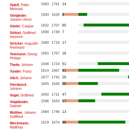
1683
1761
14
Spieß
, Pater
Meinrad
1593
1635
9
Steigleder
,
Johann Ulrich
1632
1707
65
Stieler
, Caspar
1690
1749
7
Stölzel
, Gottfried
Heinrich
1680
1719
17
Stricker
, Augustin
Reinhard
1681
1767
16
Telemann
, Georg
Philipp
1646
1724
51
Theile
, Johann
1614
1667
41
Tunder
, Franz
1677
1742
20
Ulich
, Johann
1605
1646
20
Vierdanck
,
Johann
1650
1711
47
Vogel
, Gottfried
1596
1643
17
Voigtländer
,
Gabriel
1684
1748
13
Walther
, Johann
Gottfried
1619
1674
48
Weckmann
,
Matthias