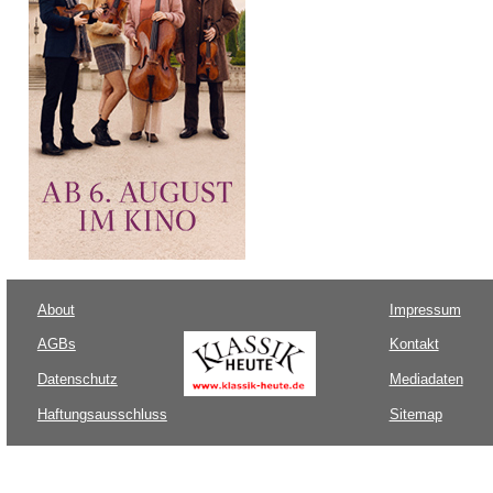
About
Impressum
AGBs
Kontakt
Datenschutz
Mediadaten
Haftungsausschluss
Sitemap