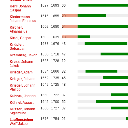
1627
1693
66
Kerll
, Johann
Caspar
1616
1655
29
Kindermann
,
Johann Erasmus
1602
1680
54
Kircher
,
Athanasius
1603
1639
13
Kittel
, Caspar
1633
1676
43
Knüpfer
,
Sebastian
1650
1718
47
Kremberg
, Jakob
1685
1728
12
Kress
, Johann
Jakob
1634
1666
32
Krieger
, Adam
1652
1735
45
Krieger
, Johann
1649
1725
48
Krieger
, Johann
Philipp
1660
1722
37
Kuhnau
, Johann
1645
1700
52
Kühnel
, August
1660
1727
37
Kusser
, Johann
Sigismund
1676
1754
21
Lauffensteiner
,
Wolff Jakob