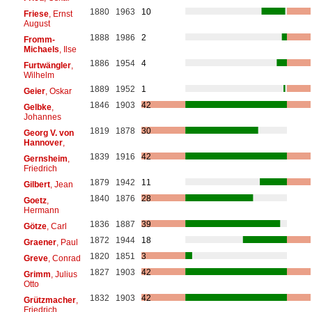
1880
1963
10
Friese
, Ernst
August
1888
1986
2
Fromm-
Michaels
, Ilse
1886
1954
4
Furtwängler
,
Wilhelm
1889
1952
1
Geier
, Oskar
1846
1903
42
Gelbke
,
Johannes
1819
1878
30
Georg V. von
Hannover
,
1839
1916
42
Gernsheim
,
Friedrich
1879
1942
11
Gilbert
, Jean
1840
1876
28
Goetz
,
Hermann
1836
1887
39
Götze
, Carl
1872
1944
18
Graener
, Paul
1820
1851
3
Greve
, Conrad
1827
1903
42
Grimm
, Julius
Otto
1832
1903
42
Grützmacher
,
Friedrich