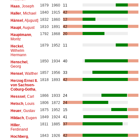
1879
1960
11
Haas
, Joseph
1840
1915
42
Haller
, Michael
1832
1860
12
Hänsel
, A[ugust]
1810
1891
42
Haupt
, August
1792
1868
20
Hauptmann
,
Moritz
1879
1952
11
Heckel
,
Wilhelm
Hermann
1850
1934
40
Henschel
,
Georg
1857
1956
33
Hensel
, Walther
1818
1893
42
Herzog Ernst II.
von Sachsen-
Coburg-Gotha
,
1866
1933
24
Hesssel
, Carl
1806
1872
24
Hetsch
, Louis
1875
1952
15
Heuer
, Gustav
1849
1924
41
Hildach
, Eugen
1811
1885
37
Hiller
,
Ferdinand
1843
1926
42
Hochberg
,