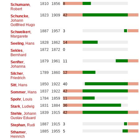
1810
1856
8
Schumann
,
Robert
1823
1909
42
Schuncke
,
Johann
Gottfried Hugo
1887
1957
3
Schweikert
,
Margarete
1828
1862
14
Seeling
, Hans
1872
1872
0
Sekles
,
Bernhard
1879
1961
11
Senfter
,
Johanna
1789
1860
12
Silcher
,
Friedrich
1850
1922
40
Sitt
, Hans
1837
1922
42
Sommer
, Hans
1784
1859
11
Spohr
, Louis
1831
1884
36
Stark
, Ludwig
1839
1915
42
Stehle
, Johann
Gustav Eduard
1887
1915
3
Stephan
, Rudi
1885
1955
5
Sthamer
,
Heinrich