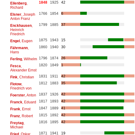
1848
1925
42
Eilenberg
,
Richard
1766
1854
6
Elsner
, Joseph
Anton Franz
1799
1885
37
Enckhausen
,
Heinrich
Friedrich
1875
1943
15
Engel
, Eugen
1860
1940
30
Fährmann
,
Hans
1796
1874
26
Ferling
, Wilhelm
1820
1849
1
Fesca
,
Alexander Ernst
1831
1911
42
Fink
, Christian
1812
1883
35
Flotow
,
Friedrich von
1837
1926
42
Foerster
, Anton
1817
1893
42
Franck
, Eduard
1847
1889
41
Frank
, Ernst
1815
1892
42
Franz
, Robert
1816
1895
42
Freytag
,
Michael
1871
1941
19
Fried
, Oskar