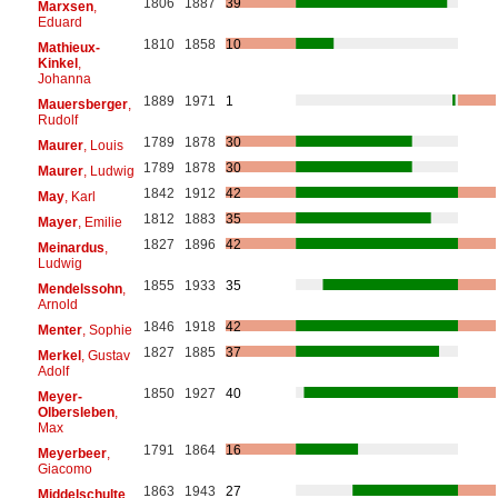
1806
1887
39
Marxsen
,
Eduard
1810
1858
10
Mathieux-
Kinkel
,
Johanna
1889
1971
1
Mauersberger
,
Rudolf
1789
1878
30
Maurer
, Louis
1789
1878
30
Maurer
, Ludwig
1842
1912
42
May
, Karl
1812
1883
35
Mayer
, Emilie
1827
1896
42
Meinardus
,
Ludwig
1855
1933
35
Mendelssohn
,
Arnold
1846
1918
42
Menter
, Sophie
1827
1885
37
Merkel
, Gustav
Adolf
1850
1927
40
Meyer-
Olbersleben
,
Max
1791
1864
16
Meyerbeer
,
Giacomo
1863
1943
27
Middelschulte
,