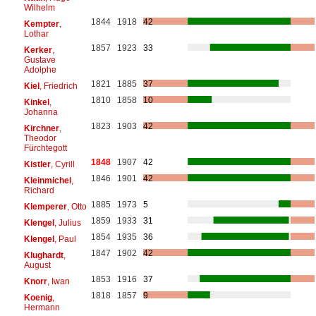
Wilhelm
1844
1918
42
Kempter
,
Lothar
1857
1923
33
Kerker
,
Gustave
Adolphe
1821
1885
37
Kiel
, Friedrich
1810
1858
10
Kinkel
,
Johanna
1823
1903
42
Kirchner
,
Theodor
Fürchtegott
1848
1907
42
Kistler
, Cyrill
1846
1901
42
Kleinmichel
,
Richard
1885
1973
5
Klemperer
, Otto
1859
1933
31
Klengel
, Julius
1854
1935
36
Klengel
, Paul
1847
1902
42
Klughardt
,
August
1853
1916
37
Knorr
, Iwan
1818
1857
9
Koenig
,
Hermann