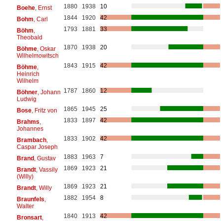
1880
1938
10
Boehe
, Ernst
1844
1920
42
Bohm
, Carl
1793
1881
33
Böhm
,
Theobald
1870
1938
20
Böhme
, Oskar
Wilhelmowitsch
1843
1915
42
Böhme
,
Heinrich
Wilhelm
1787
1860
12
Böhner
, Johann
Ludwig
1865
1945
25
Bose
, Fritz von
1833
1897
42
Brahms
,
Johannes
1833
1902
42
Brambach
,
Caspar Joseph
1883
1963
7
Brand
, Gustav
1869
1923
21
Brandt
, Vassily
(Willy)
1869
1923
21
Brandt
, Willy
1882
1954
8
Braunfels
,
Walter
1840
1913
42
Bronsart
,