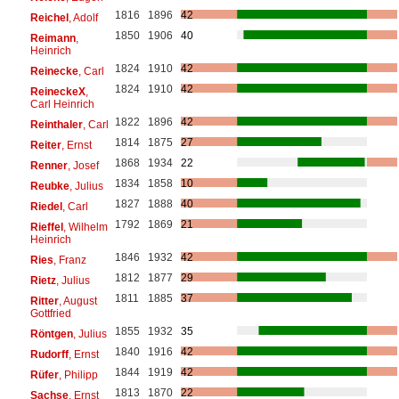
1816
1896
42
Reichel
, Adolf
1850
1906
40
Reimann
,
Heinrich
1824
1910
42
Reinecke
, Carl
1824
1910
42
ReineckeX
,
Carl Heinrich
1822
1896
42
Reinthaler
, Carl
1814
1875
27
Reiter
, Ernst
1868
1934
22
Renner
, Josef
1834
1858
10
Reubke
, Julius
1827
1888
40
Riedel
, Carl
1792
1869
21
Rieffel
, Wilhelm
Heinrich
1846
1932
42
Ries
, Franz
1812
1877
29
Rietz
, Julius
1811
1885
37
Ritter
, August
Gottfried
1855
1932
35
Röntgen
, Julius
1840
1916
42
Rudorff
, Ernst
1844
1919
42
Rüfer
, Philipp
1813
1870
22
Sachse
, Ernst