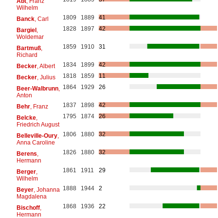
Abt
, Franz
Wilhelm
1809
1889
41
Banck
, Carl
1828
1897
42
Bargiel
,
Woldemar
1859
1910
31
Bartmuß
,
Richard
1834
1899
42
Becker
, Albert
1818
1859
11
Becker
, Julius
1864
1929
26
Beer-Walbrunn
,
Anton
1837
1898
42
Behr
, Franz
1795
1874
26
Belcke
,
Friedrich August
1806
1880
32
Belleville-Oury
,
Anna Caroline
1826
1880
32
Berens
,
Hermann
1861
1911
29
Berger
,
Wilhelm
1888
1944
2
Beyer
, Johanna
Magdalena
1868
1936
22
Bischoff
,
Hermann