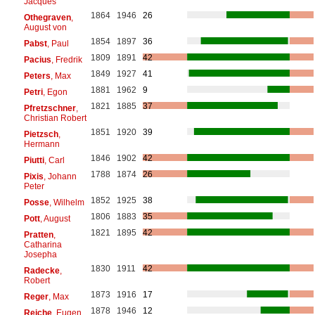
Jacques
1864
1946
26
Othegraven
,
August von
1854
1897
36
Pabst
, Paul
1809
1891
42
Pacius
, Fredrik
1849
1927
41
Peters
, Max
1881
1962
9
Petri
, Egon
1821
1885
37
Pfretzschner
,
Christian Robert
1851
1920
39
Pietzsch
,
Hermann
1846
1902
42
Piutti
, Carl
1788
1874
26
Pixis
, Johann
Peter
1852
1925
38
Posse
, Wilhelm
1806
1883
35
Pott
, August
1821
1895
42
Pratten
,
Catharina
Josepha
1830
1911
42
Radecke
,
Robert
1873
1916
17
Reger
, Max
1878
1946
12
Reiche
, Eugen