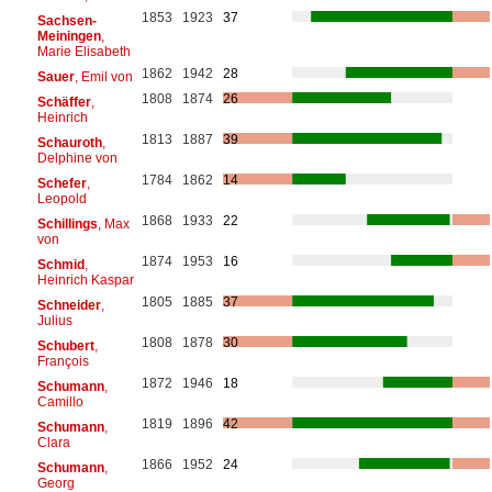
1853
1923
37
Sachsen-
Meiningen
,
Marie Elisabeth
1862
1942
28
Sauer
, Emil von
1808
1874
26
Schäffer
,
Heinrich
1813
1887
39
Schauroth
,
Delphine von
1784
1862
14
Schefer
,
Leopold
1868
1933
22
Schillings
, Max
von
1874
1953
16
Schmid
,
Heinrich Kaspar
1805
1885
37
Schneider
,
Julius
1808
1878
30
Schubert
,
François
1872
1946
18
Schumann
,
Camillo
1819
1896
42
Schumann
,
Clara
1866
1952
24
Schumann
,
Georg