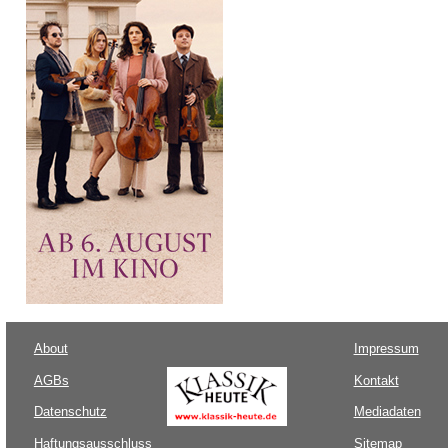
About
Impressum
AGBs
Kontakt
Datenschutz
Mediadaten
Haftungsausschluss
Sitemap