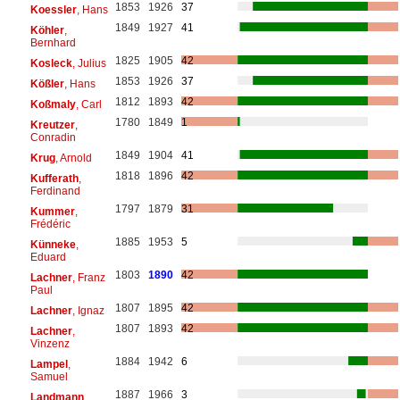
1853
1926
37
Koessler
, Hans
1849
1927
41
Köhler
,
Bernhard
1825
1905
42
Kosleck
, Julius
1853
1926
37
Kößler
, Hans
1812
1893
42
Koßmaly
, Carl
1780
1849
1
Kreutzer
,
Conradin
1849
1904
41
Krug
, Arnold
1818
1896
42
Kufferath
,
Ferdinand
1797
1879
31
Kummer
,
Frédéric
1885
1953
5
Künneke
,
Eduard
1803
1890
42
Lachner
, Franz
Paul
1807
1895
42
Lachner
, Ignaz
1807
1893
42
Lachner
,
Vinzenz
1884
1942
6
Lampel
,
Samuel
1887
1966
3
Landmann
,