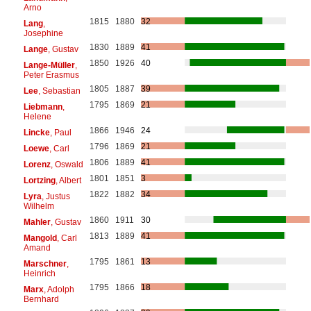
Arno
1815
1880
32
Lang
,
Josephine
1830
1889
41
Lange
, Gustav
1850
1926
40
Lange-Müller
,
Peter Erasmus
1805
1887
39
Lee
, Sebastian
1795
1869
21
Liebmann
,
Helene
1866
1946
24
Lincke
, Paul
1796
1869
21
Loewe
, Carl
1806
1889
41
Lorenz
, Oswald
1801
1851
3
Lortzing
, Albert
1822
1882
34
Lyra
, Justus
Wilhelm
1860
1911
30
Mahler
, Gustav
1813
1889
41
Mangold
, Carl
Amand
1795
1861
13
Marschner
,
Heinrich
1795
1866
18
Marx
, Adolph
Bernhard