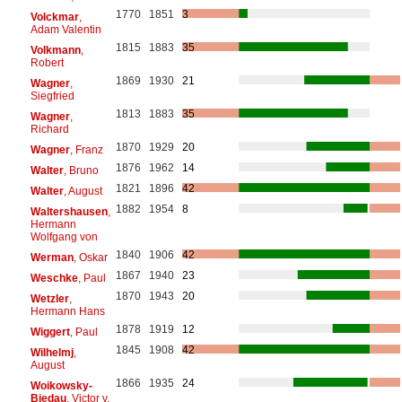
1770
1851
3
Volckmar
,
Adam Valentin
1815
1883
35
Volkmann
,
Robert
1869
1930
21
Wagner
,
Siegfried
1813
1883
35
Wagner
,
Richard
1870
1929
20
Wagner
, Franz
1876
1962
14
Walter
, Bruno
1821
1896
42
Walter
, August
1882
1954
8
Waltershausen
,
Hermann
Wolfgang von
1840
1906
42
Werman
, Oskar
1867
1940
23
Weschke
, Paul
1870
1943
20
Wetzler
,
Hermann Hans
1878
1919
12
Wiggert
, Paul
1845
1908
42
Wilhelmj
,
August
1866
1935
24
Woikowsky-
Biedau
, Victor v.