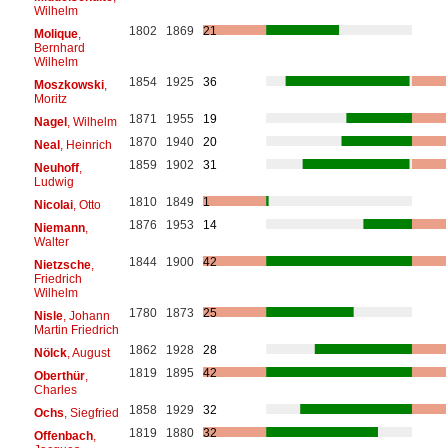
Wilhelm
1802
1869
21
Molique
,
Bernhard
Wilhelm
1854
1925
36
Moszkowski
,
Moritz
1871
1955
19
Nagel
, Wilhelm
1870
1940
20
Neal
, Heinrich
1859
1902
31
Neuhoff
,
Ludwig
1810
1849
1
Nicolai
, Otto
1876
1953
14
Niemann
,
Walter
1844
1900
42
Nietzsche
,
Friedrich
Wilhelm
1780
1873
25
Nisle
, Johann
Martin Friedrich
1862
1928
28
Nölck
, August
1819
1895
42
Oberthür
,
Charles
1858
1929
32
Ochs
, Siegfried
1819
1880
32
Offenbach
,