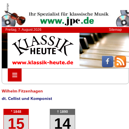
Anzeige
Freitag, 7. August 2026
Sitemap
≡
≡
Wilhelm Fitzenhagen
dt. Cellist und Komponist
* 1848
† 1890
15
14