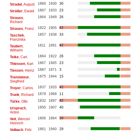
1860
1930
30
Stradal
, August
1867
1933
23
Sträßer
, Ewald
1864
1949
26
Strauss
,
Richard
1822
1905
42
Strauss
, Franz
1857
1938
33
Taschek
,
Franziska
1811
1891
42
Taubert
,
Wilhelm
1864
1922
26
Teike
, Carl
1867
1945
23
Thiessen
, Karl
1887
1971
3
Tiessen
, Heinz
1875
1944
15
Translateur
,
Siegfried
1837
1920
42
Troyer
, Carlos
1879
1968
11
Trunk
, Richard
1832
1897
42
Türke
, Otto
1850
1907
40
Urspruch
,
Anton
1806
1864
16
Veit
, Wenzel
Heinrich
1861
1940
29
Volbach
, Fritz