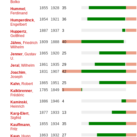
Bolko
1855
1928
35
Hummel
,
Ferdinand
1854
1921
36
Humperdinck
,
Engelbert
1887
1937
3
Huppertz
,
Gottfried
1809
1888
40
Jähns
, Friedrich
Wilhelm
1865
1920
25
Jenner
, Gustav
U.
1861
1935
29
Jeral
, Wilhelm
1831
1907
42
Joachim
,
Joseph
1865
1951
25
Kahn
, Robert
1785
1849
1
Kalkbrenner
,
Frédéric
1886
1946
4
Kaminski
,
Heinrich
1877
1933
13
Karg-Elert
,
Sigfrid
1855
1934
35
Kauffmann
,
Fritz
1863
1932
27
Kaun
, Hugo