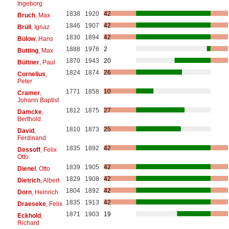
Ingeborg
1838
1920
42
Bruch
, Max
1846
1907
42
Brüll
, Ignaz
1830
1894
42
Bülow
, Hans
1888
1976
2
Butting
, Max
1870
1943
20
Büttner
, Paul
1824
1874
26
Cornelius
,
Peter
1771
1858
10
Cramer
,
Johann Baptist
1812
1875
27
Damcke
,
Berthold
1810
1873
25
David
,
Ferdinand
1835
1892
42
Dessoff
, Felix
Otto
1839
1905
42
Dienel
, Otto
1829
1908
42
Dietrich
, Albert
1804
1892
42
Dorn
, Heinrich
1835
1913
42
Draeseke
, Felix
1871
1903
19
Eckhold
,
Richard