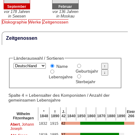
September
Februar
vor 178 Jahren
vor 136 Jahren
in Seesen
in Moskau
Diskographie
Werke
Zeitgenossen
Zeitgenossen
Länderauswahl / Sortieren
Name
Geburtsjahr
Lebensjahre
Sterbejahr
Spalte 4 = Lebensalter des Komponisten / Anzahl der
gemeinsamen Lebensjahre
*
†
J.
Eintr
Wilhelm
1848
1890
42
1840
1850
1860
1870
1880
1890
266
Fitzenhagen
1832
1915
42
Abert
, Johann
Joseph
1819
1885
37