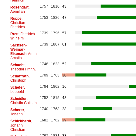
Heinrich
1757
1810
43
Rosengart
,
Aemilian
1753
1826
47
Ruppe
,
Christian
Friedrich
1739
1796
57
Rust
, Friedrich
Wilhelm
1739
1807
61
Sachsen-
Weimar-
Eisenach
, Anna
Amalia
1748
1823
52
Schacht
,
Theodor Frhr. v.
1709
1763
30
Schaffrath
,
Christoph
1784
1862
16
Schefer
,
Leopold
1752
1815
48
Scheidler
,
Christin Gottlieb
1740
1768
28
Scherer
,
Johann
1682
1762
29
Schickhardt
,
Johann
Christian
1767
1831
33