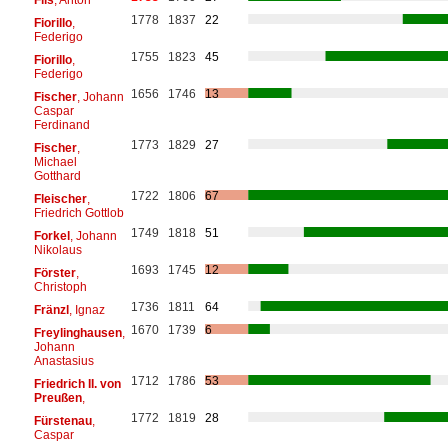
1778
1837
22
Fiorillo
,
Federigo
1755
1823
45
Fiorillo
,
Federigo
1656
1746
13
Fischer
, Johann
Caspar
Ferdinand
1773
1829
27
Fischer
,
Michael
Gotthard
1722
1806
67
Fleischer
,
Friedrich Gottlob
1749
1818
51
Forkel
, Johann
Nikolaus
1693
1745
12
Förster
,
Christoph
1736
1811
64
Fränzl
, Ignaz
1670
1739
6
Freylinghausen
,
Johann
Anastasius
1712
1786
53
Friedrich II. von
Preußen
,
1772
1819
28
Fürstenau
,
Caspar