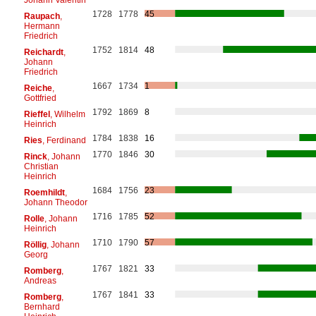
1728
1778
45
Raupach
,
Hermann
Friedrich
1752
1814
48
Reichardt
,
Johann
Friedrich
1667
1734
1
Reiche
,
Gottfried
1792
1869
8
Rieffel
, Wilhelm
Heinrich
1784
1838
16
Ries
, Ferdinand
1770
1846
30
Rinck
, Johann
Christian
Heinrich
1684
1756
23
Roemhildt
,
Johann Theodor
1716
1785
52
Rolle
, Johann
Heinrich
1710
1790
57
Röllig
, Johann
Georg
1767
1821
33
Romberg
,
Andreas
1767
1841
33
Romberg
,
Bernhard