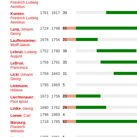
Friedrich Ludwig
Aemilius
1761
1817
39
Kunzen
,
Friedrich Ludwig
Aemilius
1724
1798
65
Lang
, Johann
Georg
1676
1754
21
Lauffensteiner
,
Wolff Jakob
1752
1790
38
Lebrun
, Ludwig
August
1756
1791
35
LeBrun
,
Francesca
1769
1843
31
Lickl
, Johann
Georg
1795
1869
5
Liebmann
,
Helene
1673
1756
23
Liechtenauer
,
Paul Ignaz
1680
1762
29
Linike
, Georg
1796
1869
4
Loewe
, Carl
1718
1795
62
Marpurg
,
Friedrich
Wilhelm