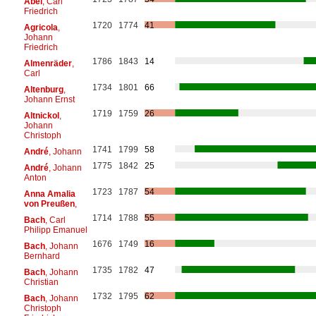
Abel
, Carl
Friedrich
1720
1774
41
Agricola
,
Johann
Friedrich
1786
1843
14
Almenräder
,
Carl
1734
1801
66
Altenburg
,
Johann Ernst
1719
1759
26
Altnickol
,
Johann
Christoph
1741
1799
58
André
, Johann
1775
1842
25
André
, Johann
Anton
1723
1787
54
Anna Amalia
von Preußen
,
1714
1788
55
Bach
, Carl
Philipp Emanuel
1676
1749
16
Bach
, Johann
Bernhard
1735
1782
47
Bach
, Johann
Christian
1732
1795
62
Bach
, Johann
Christoph