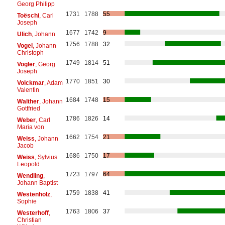
Georg Philipp
1731
1788
55
Toëschi
, Carl
Joseph
1677
1742
9
Ulich
, Johann
1756
1788
32
Vogel
, Johann
Christoph
1749
1814
51
Vogler
, Georg
Joseph
1770
1851
30
Volckmar
, Adam
Valentin
1684
1748
15
Walther
, Johann
Gottfried
1786
1826
14
Weber
, Carl
Maria von
1662
1754
21
Weiss
, Johann
Jacob
1686
1750
17
Weiss
, Sylvius
Leopold
1723
1797
64
Wendling
,
Johann Baptist
1759
1838
41
Westenholz
,
Sophie
1763
1806
37
Westerhoff
,
Christian