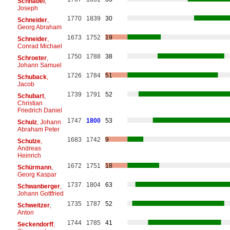
Schnabel
,
Joseph
1770
1839
30
Schneider
,
Georg Abraham
1673
1752
19
Schneider
,
Conrad Michael
1750
1788
38
Schroeter
,
Johann Samuel
1726
1784
51
Schuback
,
Jacob
1739
1791
52
Schubart
,
Christian
Friedrich Daniel
1747
1800
53
Schulz
, Johann
Abraham Peter
1683
1742
9
Schulze
,
Andreas
Heinrich
1672
1751
18
Schürmann
,
Georg Kaspar
1737
1804
63
Schwanberger
,
Johann Gottfried
1735
1787
52
Schweitzer
,
Anton
1744
1785
41
Seckendorff
,