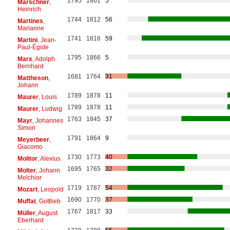
1795
1861
5
Marschner
,
Heinrich
1744
1812
56
Martines
,
Marianne
1741
1816
59
Martini
, Jean-
Paul-Égide
1795
1866
5
Marx
, Adolph
Bernhard
1681
1764
31
Mattheson
,
Johann
1789
1878
11
Maurer
, Louis
1789
1878
11
Maurer
, Ludwig
1763
1845
37
Mayr
, Johannes
Simon
1791
1864
9
Meyerbeer
,
Giacomo
1730
1773
40
Molitor
, Alexius
1695
1765
32
Molter
, Johann
Melchior
1719
1787
54
Mozart
, Leopold
1690
1770
37
Muffat
, Gottlieb
1767
1817
33
Müller
, August
Eberhard