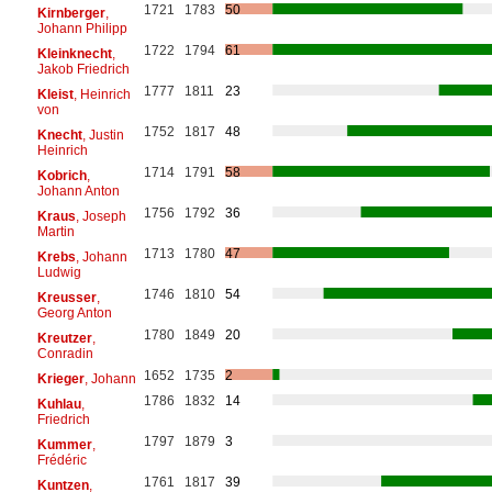
1721
1783
50
Kirnberger
,
Johann Philipp
1722
1794
61
Kleinknecht
,
Jakob Friedrich
1777
1811
23
Kleist
, Heinrich
von
1752
1817
48
Knecht
, Justin
Heinrich
1714
1791
58
Kobrich
,
Johann Anton
1756
1792
36
Kraus
, Joseph
Martin
1713
1780
47
Krebs
, Johann
Ludwig
1746
1810
54
Kreusser
,
Georg Anton
1780
1849
20
Kreutzer
,
Conradin
1652
1735
2
Krieger
, Johann
1786
1832
14
Kuhlau
,
Friedrich
1797
1879
3
Kummer
,
Frédéric
1761
1817
39
Kuntzen
,