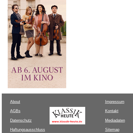
About
Impressum
AGBs
Kontakt
Datenschutz
Mediadaten
Haftungsausschluss
Sitemap