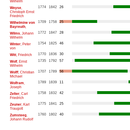
Wilhelm
1774
1842
26
Weyse
,
Christoph Ernst
Friedrich
1709
1758
25
Wilhelmine von
Bayreuth
,
1772
1847
28
Wilms
, Johann
Wilhelm
1754
1825
46
Winter
, Peter
von
1770
1836
30
Witt
, Friedrich
1735
1792
57
Wolf
, Ernst
Wilhelm
1707
1789
56
Wolff
, Christian
Michael
1789
1839
11
Wolfram
,
Joseph
1758
1832
42
Zelter
, Carl
Friedrich
1775
1841
25
Zeuner
, Karl
Traugott
1760
1802
40
Zumsteeg
,
Johann Rudolf