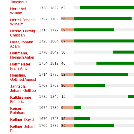
Timotheus
1738
1822
62
Herschel
,
William
1727
1789
56
Hertel
, Johann
Wilhelm
1716
1772
39
Hesse
, Ludwig
Christian
1728
1804
67
Hiller
, Johann
Adam
1770
1842
30
Hoffmann
,
Heinrich Anton
1754
1812
46
Hoffmeister
,
Franz Anton
1714
1785
52
Homilius
,
Gottfried August
1708
1763
30
Janitsch
,
Johann Gottlieb
1785
1849
15
Kalkbrenner
,
Frédéric
1674
1739
6
Keiser
,
Reinhard
1670
1748
15
Kellner
, David
1705
1772
39
Kellner
, Johann
Peter