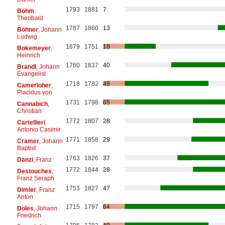
1793
1881
7
Böhm
,
Theobald
1787
1860
13
Böhner
, Johann
Ludwig
1679
1751
18
Bokemeyer
,
Heinrich
1760
1837
40
Brandl
, Johann
Evangelist
1718
1782
49
Camerloher
,
Placidus von
1731
1798
65
Cannabich
,
Christian
1772
1807
28
Cartellieri
,
Antonio Casimir
1771
1858
29
Cramer
, Johann
Baptist
1763
1826
37
Danzi
, Franz
1772
1844
28
Destouches
,
Franz Seraph
1753
1827
47
Dimler
, Franz
Anton
1715
1797
64
Doles
, Johann
Friedrich