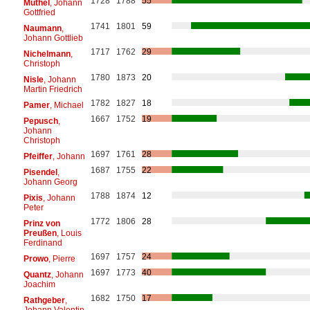
1728
1788
55
Müthel
, Johann
Gottfried
1741
1801
59
Naumann
,
Johann Gottlieb
1717
1762
29
Nichelmann
,
Christoph
1780
1873
20
Nisle
, Johann
Martin Friedrich
1782
1827
18
Pamer
, Michael
1667
1752
19
Pepusch
,
Johann
Christoph
1697
1761
28
Pfeiffer
, Johann
1687
1755
22
Pisendel
,
Johann Georg
1788
1874
12
Pixis
, Johann
Peter
1772
1806
28
Prinz von
Preußen
, Louis
Ferdinand
1697
1757
24
Prowo
, Pierre
1697
1773
40
Quantz
, Johann
Joachim
1682
1750
17
Rathgeber
,
Johann Valentin