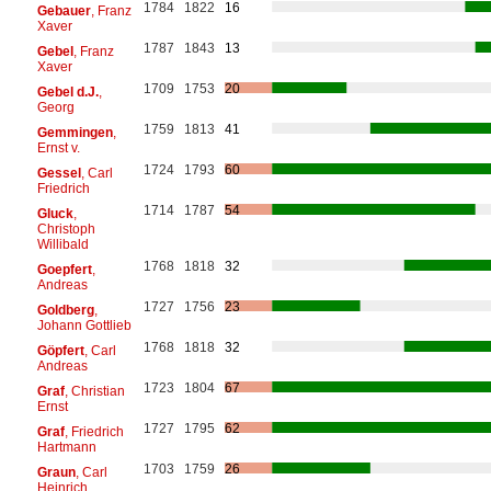
1784
1822
16
Gebauer
, Franz
Xaver
1787
1843
13
Gebel
, Franz
Xaver
1709
1753
20
Gebel d.J.
,
Georg
1759
1813
41
Gemmingen
,
Ernst v.
1724
1793
60
Gessel
, Carl
Friedrich
1714
1787
54
Gluck
,
Christoph
Willibald
1768
1818
32
Goepfert
,
Andreas
1727
1756
23
Goldberg
,
Johann Gottlieb
1768
1818
32
Göpfert
, Carl
Andreas
1723
1804
67
Graf
, Christian
Ernst
1727
1795
62
Graf
, Friedrich
Hartmann
1703
1759
26
Graun
, Carl
Heinrich