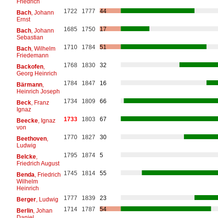
Friedrich
1722
1777
44
Bach
, Johann
Ernst
1685
1750
17
Bach
, Johann
Sebastian
1710
1784
51
Bach
, Wilhelm
Friedemann
1768
1830
32
Backofen
,
Georg Heinrich
1784
1847
16
Bärmann
,
Heinrich Joseph
1734
1809
66
Beck
, Franz
Ignaz
1733
1803
67
Beecke
, Ignaz
von
1770
1827
30
Beethoven
,
Ludwig
1795
1874
5
Belcke
,
Friedrich August
1745
1814
55
Benda
, Friedrich
Wilhelm
Heinrich
1777
1839
23
Berger
, Ludwig
1714
1787
54
Berlin
, Johan
Daniel