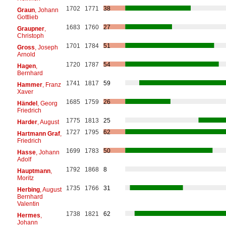
1702
1771
38
Graun
, Johann
Gottlieb
1683
1760
27
Graupner
,
Christoph
1701
1784
51
Gross
, Joseph
Arnold
1720
1787
54
Hagen
,
Bernhard
1741
1817
59
Hammer
, Franz
Xaver
1685
1759
26
Händel
, Georg
Friedrich
1775
1813
25
Harder
, August
1727
1795
62
Hartmann Graf
,
Friedrich
1699
1783
50
Hasse
, Johann
Adolf
1792
1868
8
Hauptmann
,
Moritz
1735
1766
31
Herbing
, August
Bernhard
Valentin
1738
1821
62
Hermes
,
Johann