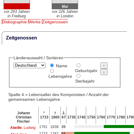
Mai
vor 293 Jahren
vor 226 Jahren
in Freiburg
in London
Diskographie
Werke
Zeitgenossen
Zeitgenossen
Länderauswahl / Sortieren
Name
Geburtsjahr
Lebensjahre
Sterbejahr
Spalte 4 = Lebensalter des Komponisten / Anzahl der
gemeinsamen Lebensjahre
Johann
*
†
J.
Christian
1733
1800
67
1730
1740
1750
1760
1770
1780
179
Fischer
1761
1838
39
Abeille
, Ludwig
1723
1787
54