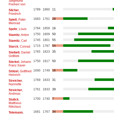
Siegmund
Freiherr von
1789
1860
11
Silcher
,
Friedrich
1683
1761
28
Spieß
, Pater
Meinrad
1784
1859
16
Spohr
, Louis
1750
1809
50
Stamitz
, Anton
1745
1801
55
Stamitz
, Carl
1715
1787
54
Starck
, Conrad
1765
1823
35
Steibelt
, Daniel
Gottlieb
1750
1817
50
Sterkel
, Johann
Franz Xaver
1690
1749
16
Stölzel
, Gottfried
Heinrich
1769
1833
31
Streicher
,
Nannette
1761
1833
39
Streicher
,
Andreas
1700
1740
7
Stulick
,
Mattheus
Nikolaus
1681
1767
34
Telemann
,