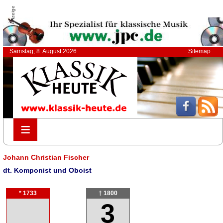
Anzeige
Samstag, 8. August 2026
Sitemap
≡
≡
Johann Christian Fischer
dt. Komponist und Oboist
* 1733
† 1800
3