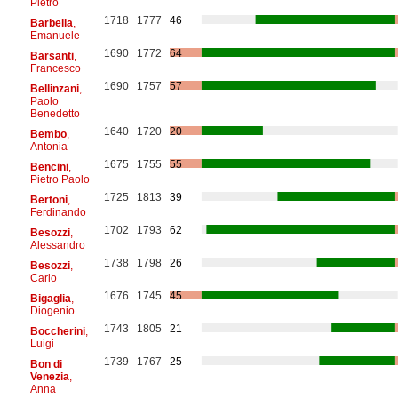
Pietro
1718
1777
46
Barbella
,
Emanuele
1690
1772
64
Barsanti
,
Francesco
1690
1757
57
Bellinzani
,
Paolo
Benedetto
1640
1720
20
Bembo
,
Antonia
1675
1755
55
Bencini
,
Pietro Paolo
1725
1813
39
Bertoni
,
Ferdinando
1702
1793
62
Besozzi
,
Alessandro
1738
1798
26
Besozzi
,
Carlo
1676
1745
45
Bigaglia
,
Diogenio
1743
1805
21
Boccherini
,
Luigi
1739
1767
25
Bon di
Venezia
,
Anna