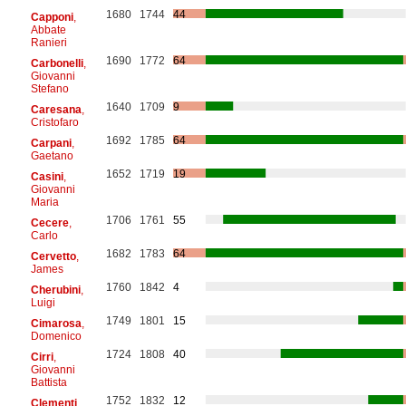
1680
1744
44
Capponi
,
Abbate
Ranieri
1690
1772
64
Carbonelli
,
Giovanni
Stefano
1640
1709
9
Caresana
,
Cristofaro
1692
1785
64
Carpani
,
Gaetano
1652
1719
19
Casini
,
Giovanni
Maria
1706
1761
55
Cecere
,
Carlo
1682
1783
64
Cervetto
,
James
1760
1842
4
Cherubini
,
Luigi
1749
1801
15
Cimarosa
,
Domenico
1724
1808
40
Cirri
,
Giovanni
Battista
1752
1832
12
Clementi
,