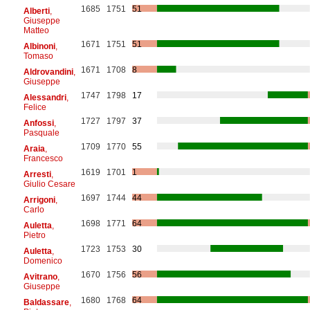
1685
1751
51
Alberti
,
Giuseppe
Matteo
1671
1751
51
Albinoni
,
Tomaso
1671
1708
8
Aldrovandini
,
Giuseppe
1747
1798
17
Alessandri
,
Felice
1727
1797
37
Anfossi
,
Pasquale
1709
1770
55
Araia
,
Francesco
1619
1701
1
Arresti
,
Giulio Cesare
1697
1744
44
Arrigoni
,
Carlo
1698
1771
64
Auletta
,
Pietro
1723
1753
30
Auletta
,
Domenico
1670
1756
56
Avitrano
,
Giuseppe
1680
1768
64
Baldassare
,