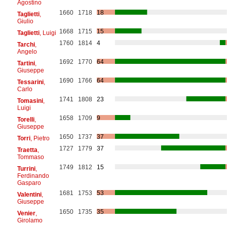
Agostino
1660
1718
18
Taglietti
,
Giulio
1668
1715
15
Taglietti
, Luigi
1760
1814
4
Tarchi
,
Angelo
1692
1770
64
Tartini
,
Giuseppe
1690
1766
64
Tessarini
,
Carlo
1741
1808
23
Tomasini
,
Luigi
1658
1709
9
Torelli
,
Giuseppe
1650
1737
37
Torri
, Pietro
1727
1779
37
Traetta
,
Tommaso
1749
1812
15
Turrini
,
Ferdinando
Gasparo
1681
1753
53
Valentini
,
Giuseppe
1650
1735
35
Venier
,
Girolamo