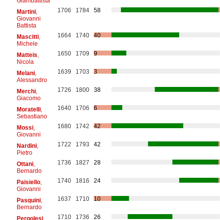
Giambattista
1706
1784
58
Martini
,
Giovanni
Battista
1664
1740
40
Mascitti
,
Michele
1650
1709
9
Matteis
,
Nicola
1639
1703
3
Melani
,
Alessandro
1726
1800
38
Merchi
,
Giacomo
1640
1706
6
Moratelli
,
Sebastiano
1680
1742
42
Mossi
,
Giovanni
1722
1793
42
Nardini
,
Pietro
1736
1827
28
Ottani
,
Bernardo
1740
1816
24
Paisiello
,
Giovanni
1637
1710
10
Pasquini
,
Bernardo
1710
1736
26
Pergolesi
,