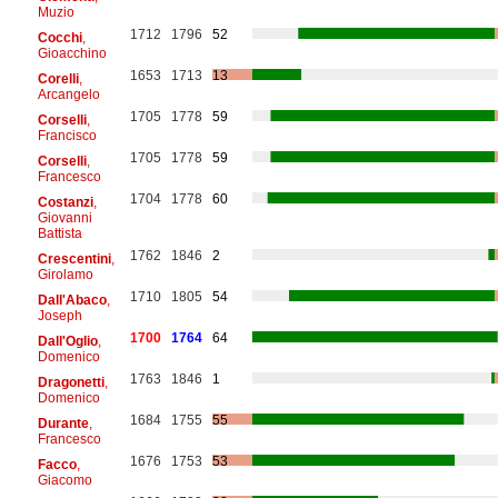
Muzio
1712
1796
52
Cocchi
,
Gioacchino
1653
1713
13
Corelli
,
Arcangelo
1705
1778
59
Corselli
,
Francisco
1705
1778
59
Corselli
,
Francesco
1704
1778
60
Costanzi
,
Giovanni
Battista
1762
1846
2
Crescentini
,
Girolamo
1710
1805
54
Dall'Abaco
,
Joseph
1700
1764
64
Dall'Oglio
,
Domenico
1763
1846
1
Dragonetti
,
Domenico
1684
1755
55
Durante
,
Francesco
1676
1753
53
Facco
,
Giacomo