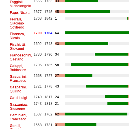
1666
1733
33
Faggioli
,
Michelangelo
1677
1745
45
Fago
, Nicola
1763
1842
1
Ferrari
,
Giacomo
Gotifredo
1700
1764
64
Fiorenza
,
Nicola
1692
1743
43
Fischietti
,
Giovanni
1730
1790
34
Franceschini
,
Gaetano
1706
1785
58
Galuppi
,
Baldasare
1668
1727
27
Gasparini
,
Francesco
1721
1778
43
Gasparini
,
Quirino
1740
1817
24
Gatti
, Luigi
1743
1818
21
Gazzaniga
,
Giuseppe
1687
1762
62
Geminiani
,
Francesco
1668
1731
31
Gentili
,