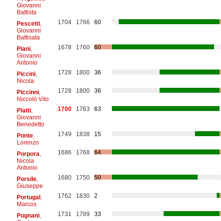
Giovanni
Battista
1704
1766
60
Pescetti
,
Giovanni
Battisata
1678
1760
60
Piani
,
Giovanni
Antonio
1728
1800
36
Piccini
,
Nicola
1728
1800
36
Piccinni
,
Niccolò Vito
1700
1763
63
Platti
,
Giovanni
Benedetto
1749
1838
15
Ponte
,
Lorenzo
1686
1768
64
Porpora
,
Nicola
Antonio
1680
1750
50
Porsile
,
Giuseppe
1762
1830
2
Portugal
,
Marcos
1731
1789
33
Pugnani
,