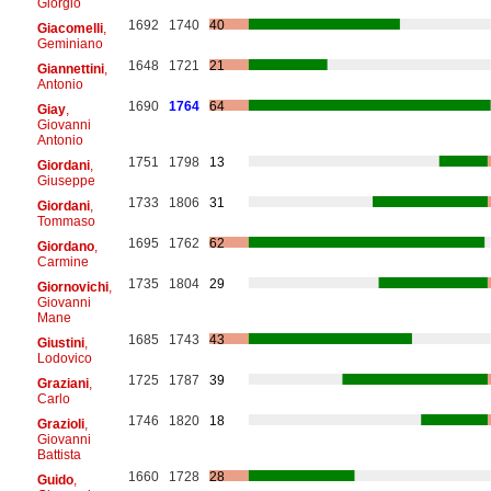
Giorgio
1692
1740
40
Giacomelli
,
Geminiano
1648
1721
21
Giannettini
,
Antonio
1690
1764
64
Giay
,
Giovanni
Antonio
1751
1798
13
Giordani
,
Giuseppe
1733
1806
31
Giordani
,
Tommaso
1695
1762
62
Giordano
,
Carmine
1735
1804
29
Giornovichi
,
Giovanni
Mane
1685
1743
43
Giustini
,
Lodovico
1725
1787
39
Graziani
,
Carlo
1746
1820
18
Grazioli
,
Giovanni
Battista
1660
1728
28
Guido
,