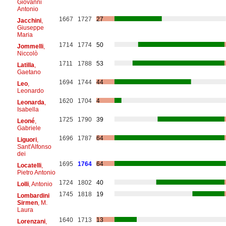
Giovanni
Antonio
1667
1727
27
Jacchini
,
Giuseppe
Maria
1714
1774
50
Jommelli
,
Niccolò
1711
1788
53
Latilla
,
Gaetano
1694
1744
44
Leo
,
Leonardo
1620
1704
4
Leonarda
,
Isabella
1725
1790
39
Leoné
,
Gabriele
1696
1787
64
Liguori
,
Sant'Alfonso
dei
1695
1764
64
Locatelli
,
Pietro Antonio
1724
1802
40
Lolli
, Antonio
1745
1818
19
Lombardini
Sirmen
, M.
Laura
1640
1713
13
Lorenzani
,