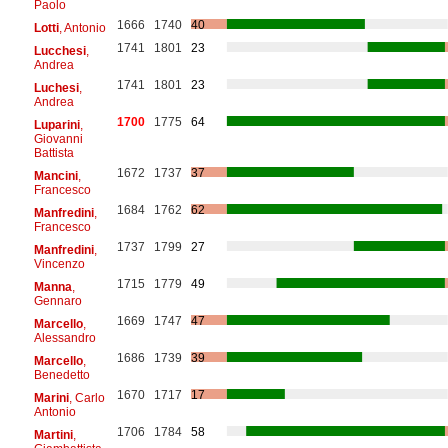
Paolo
1666
1740
40
Lotti
, Antonio
1741
1801
23
Lucchesi
,
Andrea
1741
1801
23
Luchesi
,
Andrea
1700
1775
64
Luparini
,
Giovanni
Battista
1672
1737
37
Mancini
,
Francesco
1684
1762
62
Manfredini
,
Francesco
1737
1799
27
Manfredini
,
Vincenzo
1715
1779
49
Manna
,
Gennaro
1669
1747
47
Marcello
,
Alessandro
1686
1739
39
Marcello
,
Benedetto
1670
1717
17
Marini
, Carlo
Antonio
1706
1784
58
Martini
,