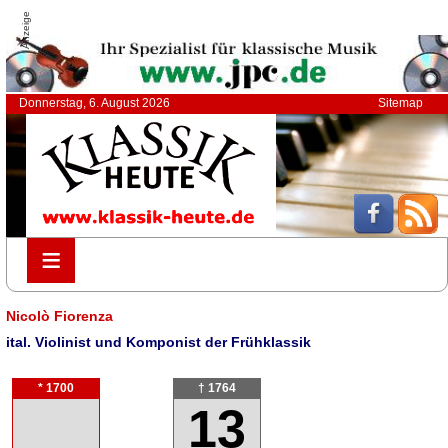
Anzeige
Donnerstag, 6. August 2026
Sitemap
≡
≡
Nicolò Fiorenza
ital. Violinist und Komponist der Frühklassik
* 1700
† 1764
13