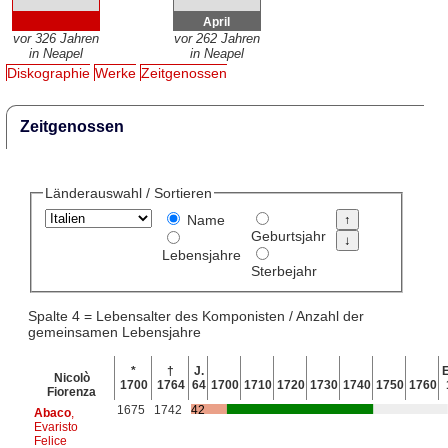
April
vor 326 Jahren
vor 262 Jahren
in Neapel
in Neapel
Diskographie
Werke
Zeitgenossen
Zeitgenossen
Länderauswahl / Sortieren
Name
Geburtsjahr
Lebensjahre
Sterbejahr
Spalte 4 = Lebensalter des Komponisten / Anzahl der
gemeinsamen Lebensjahre
*
†
J.
E
Nicolò
1700
1764
64
1700
1710
1720
1730
1740
1750
1760
Fiorenza
1675
1742
42
Abaco
,
Evaristo
Felice