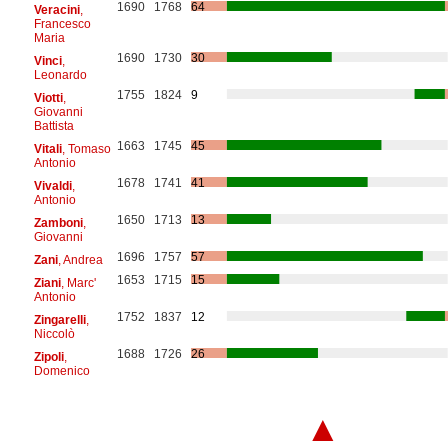
1690
1768
64
Veracini
,
Francesco
Maria
1690
1730
30
Vinci
,
Leonardo
1755
1824
9
Viotti
,
Giovanni
Battista
1663
1745
45
Vitali
, Tomaso
Antonio
1678
1741
41
Vivaldi
,
Antonio
1650
1713
13
Zamboni
,
Giovanni
1696
1757
57
Zani
, Andrea
1653
1715
15
Ziani
, Marc'
Antonio
1752
1837
12
Zingarelli
,
Niccolò
1688
1726
26
Zipoli
,
Domenico
▲