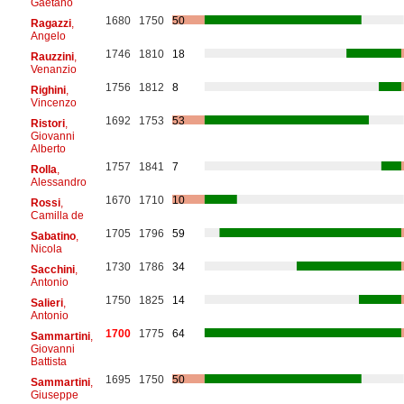
Gaetano
1680
1750
50
Ragazzi
,
Angelo
1746
1810
18
Rauzzini
,
Venanzio
1756
1812
8
Righini
,
Vincenzo
1692
1753
53
Ristori
,
Giovanni
Alberto
1757
1841
7
Rolla
,
Alessandro
1670
1710
10
Rossi
,
Camilla de
1705
1796
59
Sabatino
,
Nicola
1730
1786
34
Sacchini
,
Antonio
1750
1825
14
Salieri
,
Antonio
1700
1775
64
Sammartini
,
Giovanni
Battista
1695
1750
50
Sammartini
,
Giuseppe