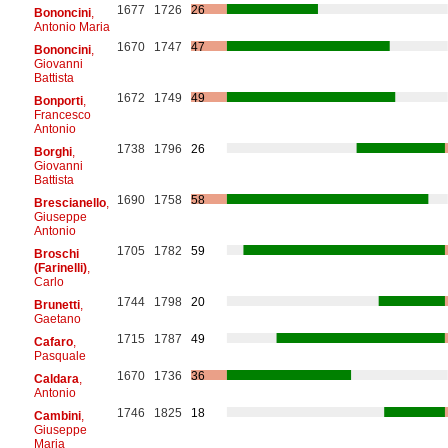
1677
1726
26
Bononcini
,
Antonio Maria
1670
1747
47
Bononcini
,
Giovanni
Battista
1672
1749
49
Bonporti
,
Francesco
Antonio
1738
1796
26
Borghi
,
Giovanni
Battista
1690
1758
58
Brescianello
,
Giuseppe
Antonio
1705
1782
59
Broschi
(Farinelli)
,
Carlo
1744
1798
20
Brunetti
,
Gaetano
1715
1787
49
Cafaro
,
Pasquale
1670
1736
36
Caldara
,
Antonio
1746
1825
18
Cambini
,
Giuseppe
Maria