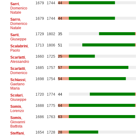
1679
1744
44
Sarri
,
Domenico
Natale
1679
1744
44
Sarro
,
Domenico
Natale
1729
1802
35
Sarti
,
Giuseppe
1713
1806
51
Scalabrini
,
Paolo
1660
1725
25
Scarlatti
,
Alessandro
1685
1757
57
Scarlatti
,
Domenico
1698
1754
54
Schiassi
,
Gaetano
Maria
1720
1774
44
Scolari
,
Giuseppe
1688
1775
64
Somis
,
Lorenzo
1686
1763
63
Somis
,
Giovanni
Battista
1654
1728
28
Steffani
,