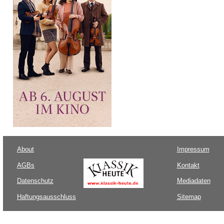
About
Impressum
AGBs
Kontakt
Datenschutz
Mediadaten
Haftungsausschluss
Sitemap