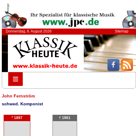
Anzeige
Donnerstag, 6. August 2026
Sitemap
≡
≡
John Fernström
schwed. Komponist
* 1897
† 1961