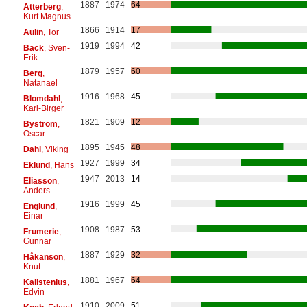
1887
1974
64
Atterberg
,
Kurt Magnus
1866
1914
17
Aulin
, Tor
1919
1994
42
Bäck
, Sven-
Erik
1879
1957
60
Berg
,
Natanael
1916
1968
45
Blomdahl
,
Karl-Birger
1821
1909
12
Byström
,
Oscar
1895
1945
48
Dahl
, Viking
1927
1999
34
Eklund
, Hans
1947
2013
14
Eliasson
,
Anders
1916
1999
45
Englund
,
Einar
1908
1987
53
Frumerie
,
Gunnar
1887
1929
32
Håkanson
,
Knut
1881
1967
64
Kallstenius
,
Edvin
1910
2009
51