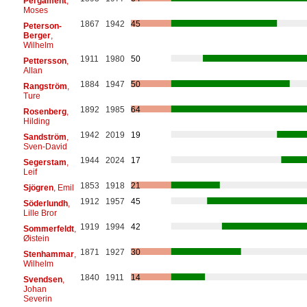
Pergament
,
Moses
1867
1942
45
Peterson-
Berger
,
Wilhelm
1911
1980
50
Pettersson
,
Allan
1884
1947
50
Rangström
,
Ture
1892
1985
64
Rosenberg
,
Hilding
1942
2019
19
Sandström
,
Sven-David
1944
2024
17
Segerstam
,
Leif
1853
1918
21
Sjögren
, Emil
1912
1957
45
Söderlundh
,
Lille Bror
1919
1994
42
Sommerfeldt
,
Øistein
1871
1927
30
Stenhammar
,
Wilhelm
1840
1911
14
Svendsen
,
Johan
Severin