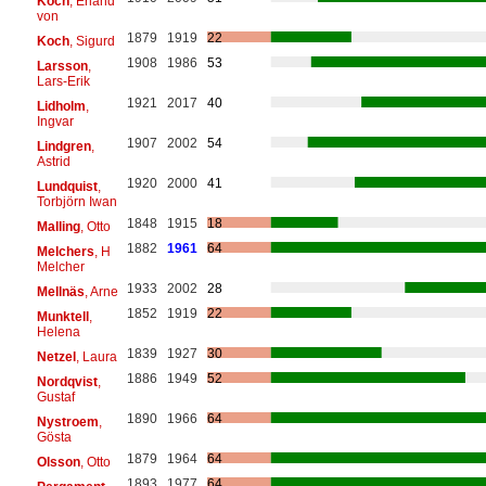
Koch
, Erland
von
1879
1919
22
Koch
, Sigurd
1908
1986
53
Larsson
,
Lars-Erik
1921
2017
40
Lidholm
,
Ingvar
1907
2002
54
Lindgren
,
Astrid
1920
2000
41
Lundquist
,
Torbjörn Iwan
1848
1915
18
Malling
, Otto
1882
1961
64
Melchers
, H
Melcher
1933
2002
28
Mellnäs
, Arne
1852
1919
22
Munktell
,
Helena
1839
1927
30
Netzel
, Laura
1886
1949
52
Nordqvist
,
Gustaf
1890
1966
64
Nystroem
,
Gösta
1879
1964
64
Olsson
, Otto
1893
1977
64