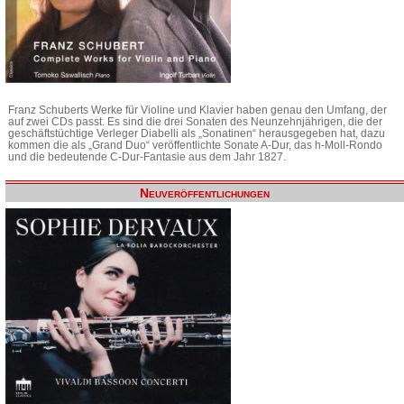
Franz Schuberts Werke für Violine und Klavier haben genau den Umfang, der
auf zwei CDs passt. Es sind die drei Sonaten des Neunzehnjährigen, die der
geschäftstüchtige Verleger Diabelli als „Sonatinen“ herausgegeben hat, dazu
kommen die als „Grand Duo“ veröffentlichte Sonate A-Dur, das h-Moll-Rondo
und die bedeutende C-Dur-Fantasie aus dem Jahr 1827.
Neuveröffentlichungen