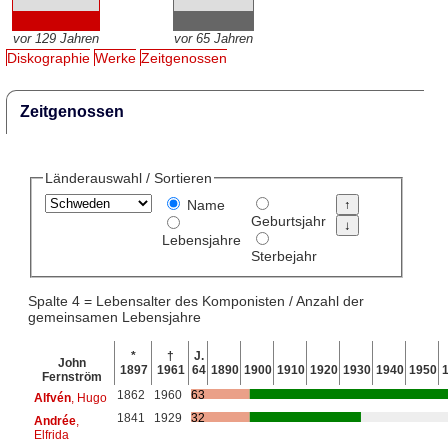
vor 129 Jahren
vor 65 Jahren
Diskographie
Werke
Zeitgenossen
Zeitgenossen
Länderauswahl / Sortieren
Name
Geburtsjahr
Lebensjahre
Sterbejahr
Spalte 4 = Lebensalter des Komponisten / Anzahl der
gemeinsamen Lebensjahre
*
†
J.
John
1897
1961
64
1890
1900
1910
1920
1930
1940
1950
Fernström
1862
1960
63
Alfvén
, Hugo
1841
1929
32
Andrée
,
Elfrida