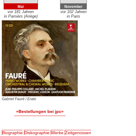
Mai
November
vor 181 Jahren
vor 102 Jahren
in Pamièrs (Ariège)
in Paris
Gabriel Fauré / Erato
»Bestellungen bei jpc«
Biographie
Diskographie
Werke
Zeitgenossen