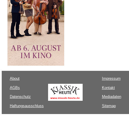
About
Impressum
AGBs
Kontakt
Datenschutz
Mediadaten
Haftungsausschluss
Sitemap