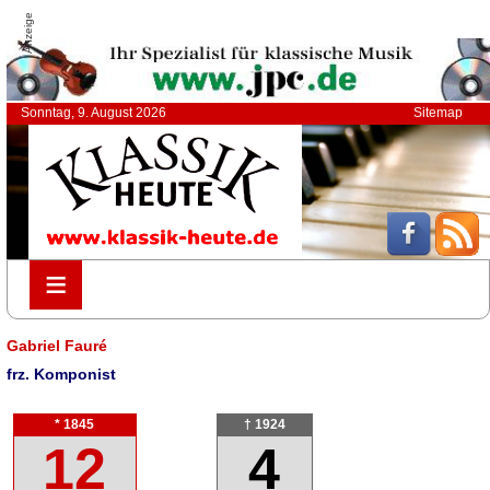
Anzeige
Sonntag, 9. August 2026
Sitemap
≡
≡
Gabriel Fauré
frz. Komponist
* 1845
† 1924
12
4