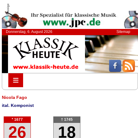
Anzeige
Donnerstag, 6. August 2026
Sitemap
≡
≡
Nicola Fago
ital. Komponist
* 1677
† 1745
26
18