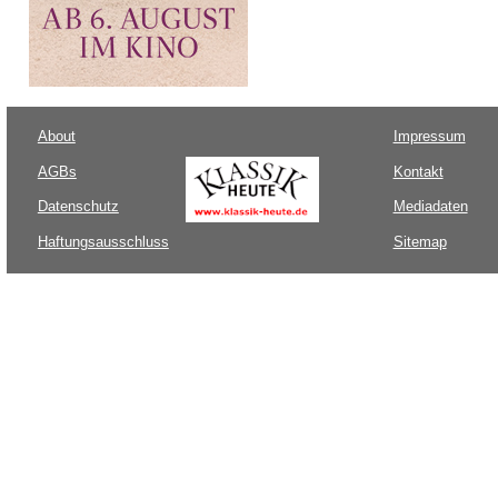
About
Impressum
AGBs
Kontakt
Datenschutz
Mediadaten
Haftungsausschluss
Sitemap