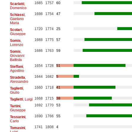
1685
1757
60
Scarlatti
,
Domenico
1698
1754
47
Schiassi
,
Gaetano
Maria
1720
1774
25
Scolari
,
Giuseppe
1688
1775
57
Somis
,
Lorenzo
1686
1763
59
Somis
,
Giovanni
Battista
1654
1728
51
Steffani
,
Agostino
1644
1682
5
Stradella
,
Alessandro
1660
1718
41
Taglietti
,
Giulio
1668
1715
38
Taglietti
, Luigi
1692
1770
53
Tartini
,
Giuseppe
1690
1766
55
Tessarini
,
Carlo
1741
1808
4
Tomasini
,
Luigi