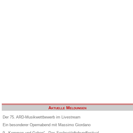
Aktuelle Meldungen
Der 75. ARD-Musikwettbewerb im Livestream
Ein besonderer Opernabend mit Massimo Giordano
9. „Kommen und Gehen“ - Das Sechsstädtebundfestival