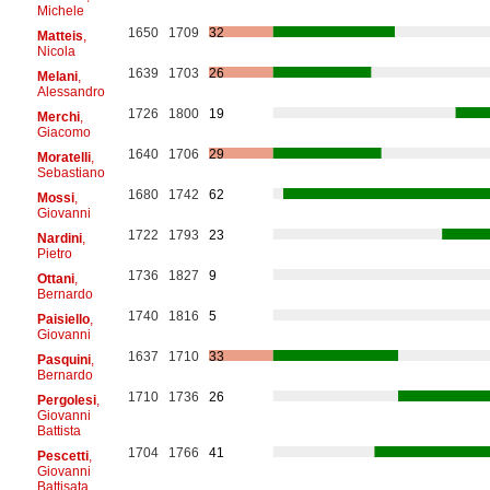
Michele
1650
1709
32
Matteis
,
Nicola
1639
1703
26
Melani
,
Alessandro
1726
1800
19
Merchi
,
Giacomo
1640
1706
29
Moratelli
,
Sebastiano
1680
1742
62
Mossi
,
Giovanni
1722
1793
23
Nardini
,
Pietro
1736
1827
9
Ottani
,
Bernardo
1740
1816
5
Paisiello
,
Giovanni
1637
1710
33
Pasquini
,
Bernardo
1710
1736
26
Pergolesi
,
Giovanni
Battista
1704
1766
41
Pescetti
,
Giovanni
Battisata