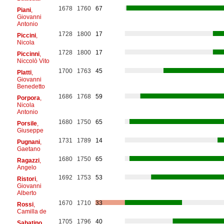
1678
1760
67
Piani
,
Giovanni
Antonio
1728
1800
17
Piccini
,
Nicola
1728
1800
17
Piccinni
,
Niccolò Vito
1700
1763
45
Platti
,
Giovanni
Benedetto
1686
1768
59
Porpora
,
Nicola
Antonio
1680
1750
65
Porsile
,
Giuseppe
1731
1789
14
Pugnani
,
Gaetano
1680
1750
65
Ragazzi
,
Angelo
1692
1753
53
Ristori
,
Giovanni
Alberto
1670
1710
33
Rossi
,
Camilla de
1705
1796
40
Sabatino
,