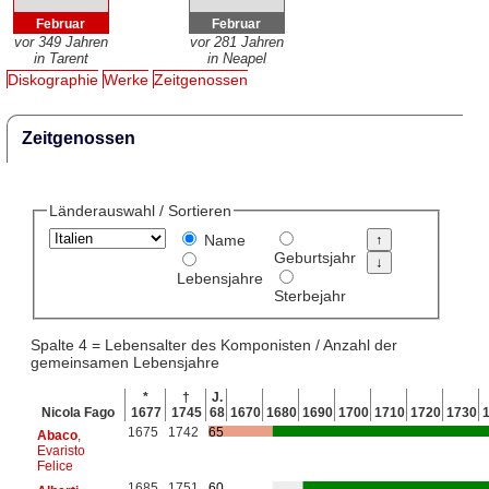
Februar
Februar
vor 349 Jahren
vor 281 Jahren
in Tarent
in Neapel
Diskographie
Werke
Zeitgenossen
Zeitgenossen
Länderauswahl / Sortieren
Name
Geburtsjahr
Lebensjahre
Sterbejahr
Spalte 4 = Lebensalter des Komponisten / Anzahl der
gemeinsamen Lebensjahre
*
†
J.
Nicola Fago
1677
1745
68
1670
1680
1690
1700
1710
1720
1730
1675
1742
65
Abaco
,
Evaristo
Felice
1685
1751
60