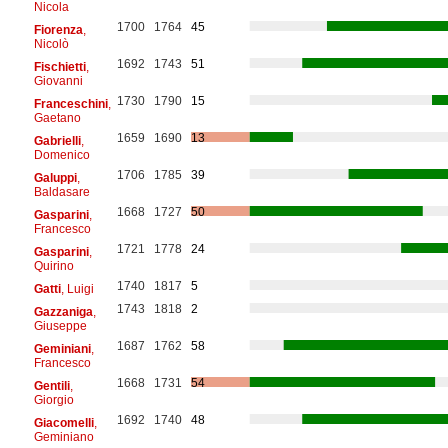
Nicola
1700
1764
45
Fiorenza
,
Nicolò
1692
1743
51
Fischietti
,
Giovanni
1730
1790
15
Franceschini
,
Gaetano
1659
1690
13
Gabrielli
,
Domenico
1706
1785
39
Galuppi
,
Baldasare
1668
1727
50
Gasparini
,
Francesco
1721
1778
24
Gasparini
,
Quirino
1740
1817
5
Gatti
, Luigi
1743
1818
2
Gazzaniga
,
Giuseppe
1687
1762
58
Geminiani
,
Francesco
1668
1731
54
Gentili
,
Giorgio
1692
1740
48
Giacomelli
,
Geminiano