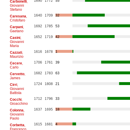
1690
1772
55
Carbonelli
,
Giovanni
Stefano
1640
1709
32
Caresana
,
Cristofaro
1692
1785
53
Carpani
,
Gaetano
1652
1719
42
Casini
,
Giovanni
Maria
1616
1678
1
Cazzati
,
Maurizio
1706
1761
39
Cecere
,
Carlo
1682
1783
63
Cervetto
,
James
1724
1808
21
Cirri
,
Giovanni
Battista
1712
1796
33
Cocchi
,
Gioacchino
1637
1695
18
Colonna
,
Giovanni
Paolo
1615
1681
4
Corbetta
,
Francesco