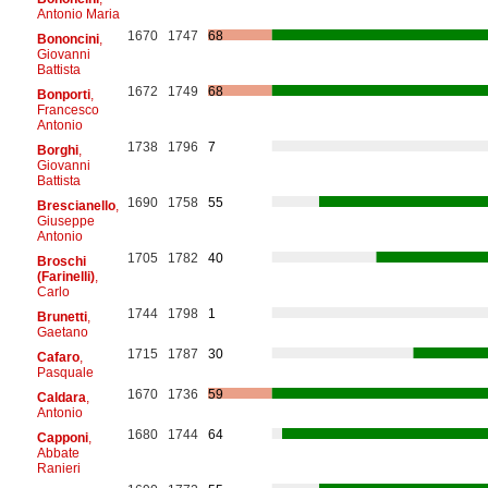
Antonio Maria
1670
1747
68
Bononcini
,
Giovanni
Battista
1672
1749
68
Bonporti
,
Francesco
Antonio
1738
1796
7
Borghi
,
Giovanni
Battista
1690
1758
55
Brescianello
,
Giuseppe
Antonio
1705
1782
40
Broschi
(Farinelli)
,
Carlo
1744
1798
1
Brunetti
,
Gaetano
1715
1787
30
Cafaro
,
Pasquale
1670
1736
59
Caldara
,
Antonio
1680
1744
64
Capponi
,
Abbate
Ranieri