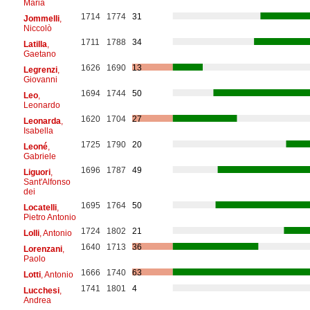
Maria
1714
1774
31
Jommelli
,
Niccolò
1711
1788
34
Latilla
,
Gaetano
1626
1690
13
Legrenzi
,
Giovanni
1694
1744
50
Leo
,
Leonardo
1620
1704
27
Leonarda
,
Isabella
1725
1790
20
Leoné
,
Gabriele
1696
1787
49
Liguori
,
Sant'Alfonso
dei
1695
1764
50
Locatelli
,
Pietro Antonio
1724
1802
21
Lolli
, Antonio
1640
1713
36
Lorenzani
,
Paolo
1666
1740
63
Lotti
, Antonio
1741
1801
4
Lucchesi
,
Andrea