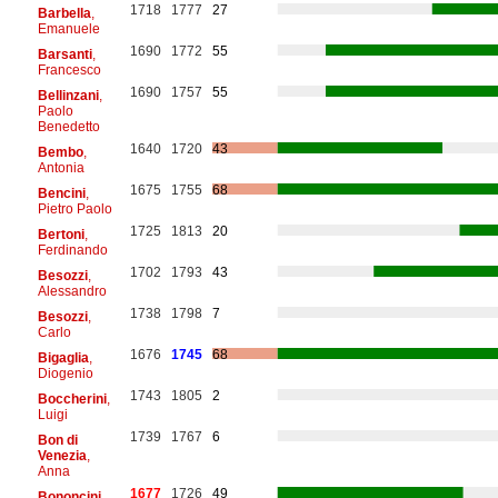
1718
1777
27
Barbella
,
Emanuele
1690
1772
55
Barsanti
,
Francesco
1690
1757
55
Bellinzani
,
Paolo
Benedetto
1640
1720
43
Bembo
,
Antonia
1675
1755
68
Bencini
,
Pietro Paolo
1725
1813
20
Bertoni
,
Ferdinando
1702
1793
43
Besozzi
,
Alessandro
1738
1798
7
Besozzi
,
Carlo
1676
1745
68
Bigaglia
,
Diogenio
1743
1805
2
Boccherini
,
Luigi
1739
1767
6
Bon di
Venezia
,
Anna
1677
1726
49
Bononcini
,