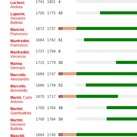
1741
1801
4
Luchesi
,
Andrea
1700
1775
45
Luparini
,
Giovanni
Battista
1672
1737
60
Mancini
,
Francesco
1684
1762
61
Manfredini
,
Francesco
1737
1799
8
Manfredini
,
Vincenzo
1715
1779
30
Manna
,
Gennaro
1669
1747
68
Marcello
,
Alessandro
1686
1739
53
Marcello
,
Benedetto
1670
1717
40
Marini
, Carlo
Antonio
1706
1784
39
Martini
,
Giambattista
1706
1784
39
Martini
,
Giovanni
Battista
1664
1740
63
Mascitti
,