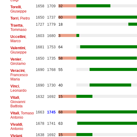
1658
1709
32
Torelli
,
Giuseppe
1650
1737
60
Torri
, Pietro
1727
1779
18
Traetta
,
Tommaso
1603
1680
3
Uccellini
,
Marco
1681
1753
64
Valentini
,
Giuseppe
1650
1735
58
Venier
,
Girolamo
1690
1768
55
Veracini
,
Francesco
Maria
1690
1730
40
Vinci
,
Leonardo
1632
1692
15
Vitali
,
Giovanni
Battista
1663
1745
68
Vitali
, Tomaso
Antonio
1678
1741
63
Vivaldi
,
Antonio
1638
1692
15
Viviani
,