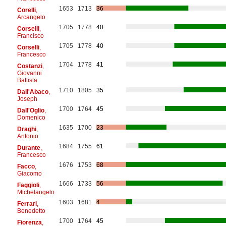
1653
1713
36
Corelli
,
Arcangelo
1705
1778
40
Corselli
,
Francisco
1705
1778
40
Corselli
,
Francesco
1704
1778
41
Costanzi
,
Giovanni
Battista
1710
1805
35
Dall'Abaco
,
Joseph
1700
1764
45
Dall'Oglio
,
Domenico
1635
1700
23
Draghi
,
Antonio
1684
1755
61
Durante
,
Francesco
1676
1753
68
Facco
,
Giacomo
1666
1733
56
Faggioli
,
Michelangelo
1603
1681
4
Ferrari
,
Benedetto
1700
1764
45
Fiorenza
,