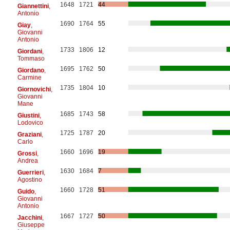
1648
1721
44
Giannettini
,
Antonio
1690
1764
55
Giay
,
Giovanni
Antonio
1733
1806
12
Giordani
,
Tommaso
1695
1762
50
Giordano
,
Carmine
1735
1804
10
Giornovichi
,
Giovanni
Mane
1685
1743
58
Giustini
,
Lodovico
1725
1787
20
Graziani
,
Carlo
1660
1696
19
Grossi
,
Andrea
1630
1684
7
Guerrieri
,
Agostino
1660
1728
51
Guido
,
Giovanni
Antonio
1667
1727
50
Jacchini
,
Giuseppe