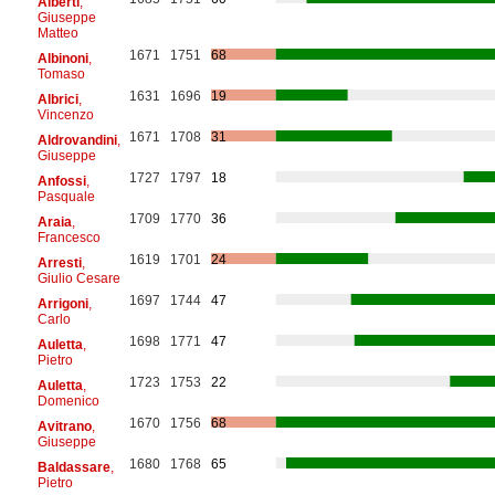
Alberti
,
Giuseppe
Matteo
1671
1751
68
Albinoni
,
Tomaso
1631
1696
19
Albrici
,
Vincenzo
1671
1708
31
Aldrovandini
,
Giuseppe
1727
1797
18
Anfossi
,
Pasquale
1709
1770
36
Araia
,
Francesco
1619
1701
24
Arresti
,
Giulio Cesare
1697
1744
47
Arrigoni
,
Carlo
1698
1771
47
Auletta
,
Pietro
1723
1753
22
Auletta
,
Domenico
1670
1756
68
Avitrano
,
Giuseppe
1680
1768
65
Baldassare
,
Pietro