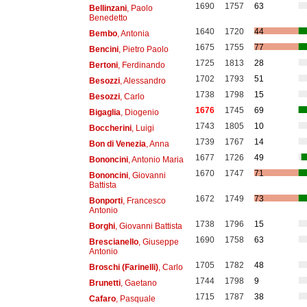
1690
1757
63
Bellinzani
, Paolo
Benedetto
1640
1720
44
Bembo
, Antonia
1675
1755
77
Bencini
, Pietro Paolo
1725
1813
28
Bertoni
, Ferdinando
1702
1793
51
Besozzi
, Alessandro
1738
1798
15
Besozzi
, Carlo
1676
1745
69
Bigaglia
, Diogenio
1743
1805
10
Boccherini
, Luigi
1739
1767
14
Bon di Venezia
, Anna
1677
1726
49
Bononcini
, Antonio Maria
1670
1747
71
Bononcini
, Giovanni
Battista
1672
1749
73
Bonporti
, Francesco
Antonio
1738
1796
15
Borghi
, Giovanni Battista
1690
1758
63
Brescianello
, Giuseppe
Antonio
1705
1782
48
Broschi (Farinelli)
, Carlo
1744
1798
9
Brunetti
, Gaetano
1715
1787
38
Cafaro
, Pasquale