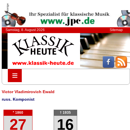
Anzeige
Samstag, 8. August 2026
Sitemap
≡
≡
Victor Vladimirovich Ewald
russ. Komponist
* 1860
† 1935
27
16