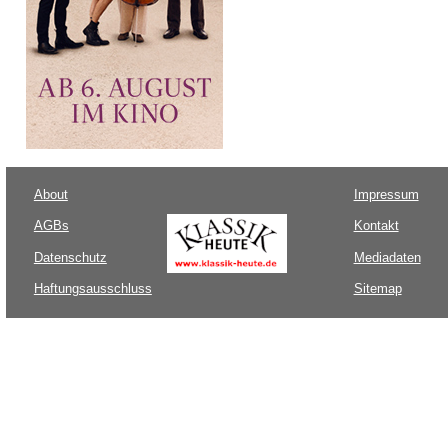
About
Impressum
AGBs
Kontakt
Datenschutz
Mediadaten
Haftungsausschluss
Sitemap