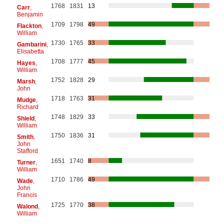
1768
1831
13
Carr
,
Benjamin
1709
1798
49
Flackton
,
William
1730
1765
33
Gambarini
,
Elisabetta
1708
1777
45
Hayes
,
William
1752
1828
29
Marsh
,
John
1718
1763
31
Mudge
,
Richard
1748
1829
33
Shield
,
William
1750
1836
31
Smith
,
John
Stafford
1651
1740
8
Turner
,
William
1710
1786
49
Wade
,
John
Francis
1725
1770
38
Walond
,
William