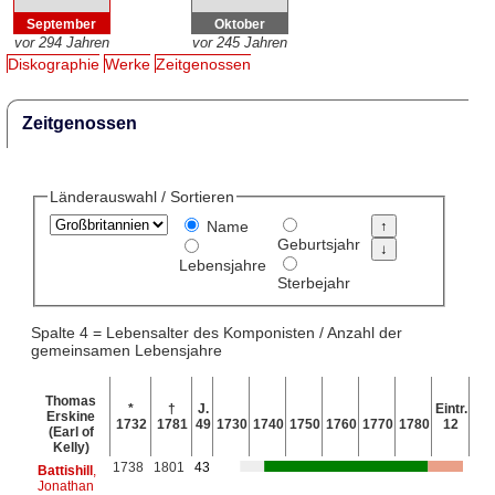
September
Oktober
vor 294 Jahren
vor 245 Jahren
Diskographie
Werke
Zeitgenossen
Zeitgenossen
Länderauswahl / Sortieren
Name
Geburtsjahr
Lebensjahre
Sterbejahr
Spalte 4 = Lebensalter des Komponisten / Anzahl der
gemeinsamen Lebensjahre
Thomas
*
†
J.
Eintr.
Erskine
1732
1781
49
1730
1740
1750
1760
1770
1780
12
(Earl of
Kelly)
1738
1801
43
Battishill
,
Jonathan