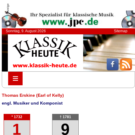
Anzeige
Sonntag, 9. August 2026
Sitemap
≡
≡
Thomas Erskine (Earl of Kelly)
engl. Musiker und Komponist
* 1732
† 1781
1
9