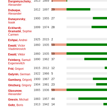
1813
1869
1
Dargomyschsky
,
Alexander
1812
1897
29
Dubuque
,
Alexander
1900
1955
27
Dunayevsky
,
Isaak
1899
1974
28
Eckhardt-
Gramatté
, Sophie
Carmen
1925
2015
2
Eshpai
, Andrei
1860
1935
59
Ewald
, Victor
Vladimirovich
1860
1935
59
Ewald
, Viktor
1890
1962
37
Feinberg
, Samuil
Evgenievitch
1915
2012
12
Frid
, Grigori
1922
1966
5
Galynin
, German
1900
1967
27
Gamburg
, Grigorij
1904
1981
23
Ginzburg
, Grigory
1865
1936
59
Glasunow
,
Alexander
1883
1957
44
Gnesin
, Michail
1913
1942
14
Goltz
, Boris