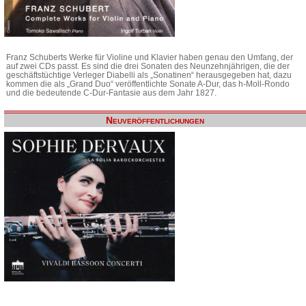
Franz Schuberts Werke für Violine und Klavier haben genau den Umfang, der
auf zwei CDs passt. Es sind die drei Sonaten des Neunzehnjährigen, die der
geschäftstüchtige Verleger Diabelli als „Sonatinen“ herausgegeben hat, dazu
kommen die als „Grand Duo“ veröffentlichte Sonate A-Dur, das h-Moll-Rondo
und die bedeutende C-Dur-Fantasie aus dem Jahr 1827.
Neuveröffentlichungen