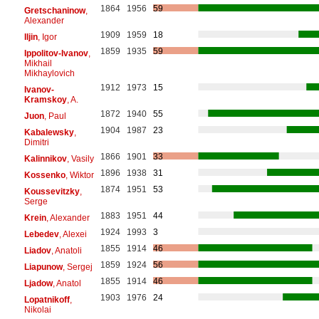
1864
1956
59
Gretschaninow
,
Alexander
1909
1959
18
Iljin
, Igor
1859
1935
59
Ippolitov-Ivanov
,
Mikhail
Mikhaylovich
1912
1973
15
Ivanov-
Kramskoy
, A.
1872
1940
55
Juon
, Paul
1904
1987
23
Kabalewsky
,
Dimitri
1866
1901
33
Kalinnikov
, Vasily
1896
1938
31
Kossenko
, Wiktor
1874
1951
53
Koussevitzky
,
Serge
1883
1951
44
Krein
, Alexander
1924
1993
3
Lebedev
, Alexei
1855
1914
46
Liadov
, Anatoli
1859
1924
56
Liapunow
, Sergej
1855
1914
46
Ljadow
, Anatol
1903
1976
24
Lopatnikoff
,
Nikolai