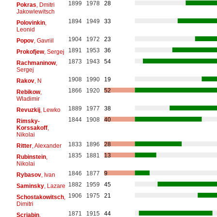
1899
1978
28
Pokras
, Dmitri
Jakowlewitsch
1894
1949
33
Polovinkin
,
Leonid
1904
1972
23
Popov
, Gavriil
1891
1953
36
Prokofjew
, Sergej
1873
1943
54
Rachmaninow
,
Sergej
1908
1990
19
Rakov
, N
1866
1920
52
Rebikow
,
Wladimir
1889
1977
38
Revuzkij
, Lewko
1844
1908
40
Rimsky-
Korssakoff
,
Nikolai
1833
1896
28
Ritter
, Alexander
1835
1881
13
Rubinstein
,
Nikolai
1846
1877
9
Rybasov
, Ivan
1882
1959
45
Saminsky
, Lazare
1906
1975
21
Schostakowitsch
,
Dimitri
1871
1915
44
Scriabin
,