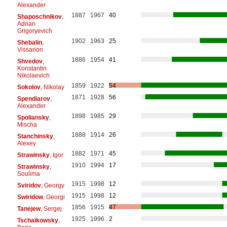
Alexander
1887
1967
40
Shaposchnikov
,
Adrian
Grigoryevich
1902
1963
25
Shebalin
,
Vissarion
1886
1954
41
Shvedov
,
Konstantin
Nikolaevich
1859
1922
54
Sokolov
, Nikolay
1871
1928
56
Spendiarov
,
Alexander
1898
1985
29
Spoliansky
,
Mischa
1888
1914
26
Stanchinsky
,
Alexey
1882
1971
45
Strawinsky
, Igor
1910
1994
17
Strawinsky
,
Soulima
1915
1998
12
Sviridov
, Georgy
1915
1998
12
Swiridow
, Georgi
1856
1915
47
Tanejew
, Sergej
1925
1996
2
Tschaikowsky
,