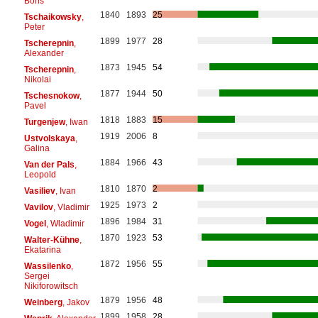
Boris
1840
1893
25
Tschaikowsky
,
Peter
1899
1977
28
Tscherepnin
,
Alexander
1873
1945
54
Tscherepnin
,
Nikolai
1877
1944
50
Tschesnokow
,
Pavel
1818
1883
15
Turgenjew
, Iwan
1919
2006
8
Ustvolskaya
,
Galina
1884
1966
43
Van der Pals
,
Leopold
1810
1870
2
Vasiliev
, Ivan
1925
1973
2
Vavilov
, Vladimir
1896
1984
31
Vogel
, Wladimir
1870
1923
53
Walter-Kühne
,
Ekatarina
1872
1956
55
Wassilenko
,
Sergei
Nikiforowitsch
1879
1956
48
Weinberg
, Jakov
1899
1958
28