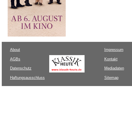
About
Impressum
AGBs
Kontakt
Datenschutz
Mediadaten
Haftungsausschluss
Sitemap