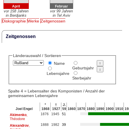
April
Februar
vor 158 Jahren
vor 99 Jahren
in Berdjanks
in Tel Aviv
Diskographie
Werke
Zeitgenossen
Zeitgenossen
Länderauswahl / Sortieren
Name
Geburtsjahr
Lebensjahre
Sterbejahr
Spalte 4 = Lebensalter des Komponisten / Anzahl der
gemeinsamen Lebensjahre
*
†
J.
Joel Engel
1868
1927
59
1860
1870
1880
1890
1900
1910
19
1876
1945
51
Akimenko
,
Théodore
1888
1982
39
Alexandrov
,