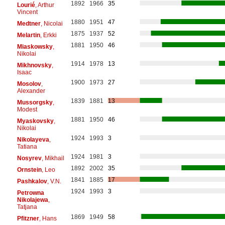
1892
1966
35
Lourié
, Arthur
Vincent
1880
1951
47
Medtner
, Nicolai
1875
1937
52
Melartin
, Erkki
1881
1950
46
Miaskowsky
,
Nikolai
1914
1978
13
Mikhnovsky
,
Isaac
1900
1973
27
Mosolov
,
Alexander
1839
1881
13
Mussorgsky
,
Modest
1881
1950
46
Myaskovsky
,
Nikolai
1924
1993
3
Nikolayeva
,
Tatiana
1924
1981
3
Nosyrev
, Mikhail
1892
2002
35
Ornstein
, Leo
1841
1885
17
Pashkalov
, V.N.
1924
1993
3
Petrowna
Nikolajewa
,
Tatjana
1869
1949
58
Pfitzner
, Hans