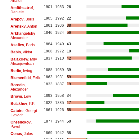
Anatoli
1901
1983
26
Amfitheatrof
,
Daniele
1905
1992
22
Arapov
, Boris
1861
1906
38
Arensky
, Anton
1846
1924
56
Arkhangelsky
,
Alexander
1884
1949
43
Asafiev
, Boris
1908
1972
19
Babin
, Viktor
1837
1910
42
Balakirew
, Mily
Alexejewitsch
1888
1989
39
Berlin
, Irving
1863
1931
59
Blumenfeld
, Felix
1833
1887
19
Borodin
,
Alexander
1893
1958
34
Brown
, Lew
1822
1885
17
Bulakhov
, P.P.
1861
1926
58
Catoire
, Georgi
Lvovich
1877
1944
50
Chesnokov
,
Pavel
1869
1942
58
Conus
, Jules