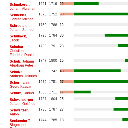
1661
1719
25
Schmikerer
,
Johann Abraham
1673
1752
58
Schneider
,
Conrad Michael
1750
1788
12
Schroeter
,
Johann Samuel
1726
1784
36
Schuback
,
Jacob
1739
1791
23
Schubart
,
Christian
Friedrich Daniel
1747
1800
15
Schulz
, Johann
Abraham Peter
1683
1742
48
Schulze
,
Andreas Heinrich
1672
1751
57
Schürmann
,
Georg Kaspar
1633
1711
17
Schütz
, Gabriel
1737
1804
25
Schwanberger
,
Johann Gottfried
1735
1787
27
Schweitzer
,
Anton
1744
1785
18
Seckendorff
,
Siegmund