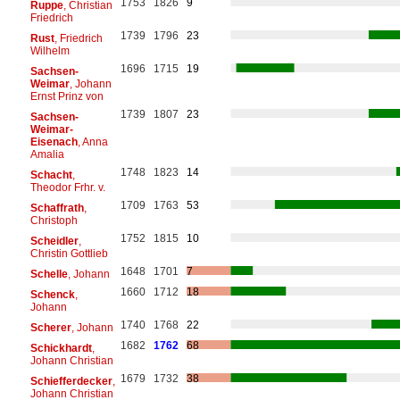
1753
1826
9
Ruppe
, Christian
Friedrich
1739
1796
23
Rust
, Friedrich
Wilhelm
1696
1715
19
Sachsen-
Weimar
, Johann
Ernst Prinz von
1739
1807
23
Sachsen-
Weimar-
Eisenach
, Anna
Amalia
1748
1823
14
Schacht
,
Theodor Frhr. v.
1709
1763
53
Schaffrath
,
Christoph
1752
1815
10
Scheidler
,
Christin Gottlieb
1648
1701
7
Schelle
, Johann
1660
1712
18
Schenck
,
Johann
1740
1768
22
Scherer
, Johann
1682
1762
68
Schickhardt
,
Johann Christian
1679
1732
38
Schiefferdecker
,
Johann Christian