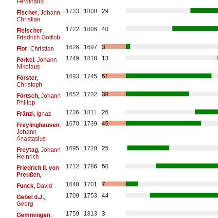
Ferdinand
1733
1800
29
Fischer
, Johann
Christian
1722
1806
40
Fleischer
,
Friedrich Gottlob
1626
1697
3
Flor
, Christian
1749
1818
13
Forkel
, Johann
Nikolaus
1693
1745
51
Förster
,
Christoph
1652
1732
38
Förtsch
, Johann
Philipp
1736
1811
26
Fränzl
, Ignaz
1670
1739
45
Freylinghausen
,
Johann
Anastasius
1695
1720
25
Freytag
, Johann
Heinrich
1712
1786
50
Friedrich II. von
Preußen
,
1648
1701
7
Funck
, David
1709
1753
44
Gebel d.J.
,
Georg
1759
1813
3
Gemmingen
,