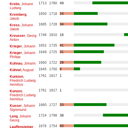
1713
1780
49
Krebs
, Johann
Ludwig
1650
1718
24
Kremberg
,
Jakob
1685
1728
34
Kress
, Johann
Jakob
1746
1810
16
Kreusser
, Georg
Anton
1652
1735
41
Krieger
, Johann
1649
1725
31
Krieger
, Johann
Philipp
1660
1722
28
Kuhnau
, Johann
1645
1700
6
Kühnel
, August
1761
1817
1
Kuntzen
,
Friedrich Ludwig
Aemilius
1761
1817
1
Kunzen
,
Friedrich Ludwig
Aemilius
1660
1727
33
Kusser
, Johann
Sigismund
1724
1798
38
Lang
, Johann
Georg
1676
1754
60
Lauffensteiner
,