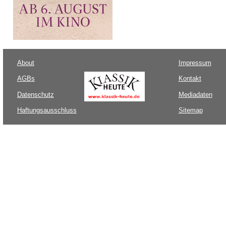
About
Impressum
AGBs
Kontakt
Datenschutz
Mediadaten
Haftungsausschluss
Sitemap