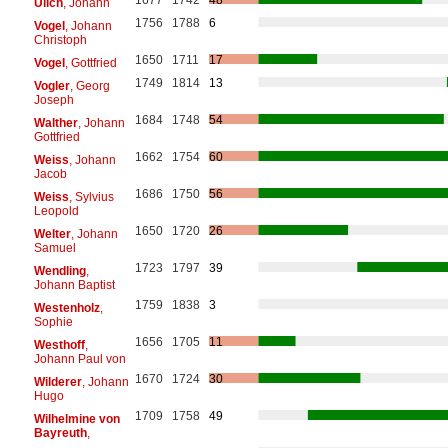
Ulich
, Johann
1756
1788
6
Vogel
, Johann
Christoph
1650
1711
17
Vogel
, Gottfried
1749
1814
13
Vogler
, Georg
Joseph
1684
1748
54
Walther
, Johann
Gottfried
1662
1754
60
Weiss
, Johann
Jacob
1686
1750
56
Weiss
, Sylvius
Leopold
1650
1720
26
Welter
, Johann
Samuel
1723
1797
39
Wendling
,
Johann Baptist
1759
1838
3
Westenholz
,
Sophie
1656
1705
11
Westhoff
,
Johann Paul von
1670
1724
30
Wilderer
, Johann
Hugo
1709
1758
49
Wilhelmine von
Bayreuth
,