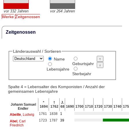
vor 332 Jahren
vor 264 Jahren
Werke
Zeitgenossen
Zeitgenossen
Länderauswahl / Sortieren
Name
Geburtsjahr
Lebensjahre
Sterbejahr
Spalte 4 = Lebensalter des Komponisten / Anzahl der
gemeinsamen Lebensjahre
*
†
J.
Johann Samuel
1694
1762
68
1690
1700
1710
1720
1730
1740
175
Endler
1761
1838
1
Abeille
, Ludwig
1723
1787
39
Abel
, Carl
Friedrich