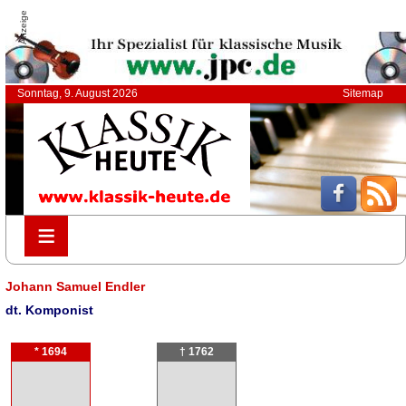
Anzeige
Sonntag, 9. August 2026
Sitemap
≡
≡
Johann Samuel Endler
dt. Komponist
* 1694
† 1762