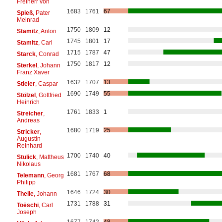
Freiherr von
1683
1761
67
Spieß
, Pater
Meinrad
1750
1809
12
Stamitz
, Anton
1745
1801
17
Stamitz
, Carl
1715
1787
47
Starck
, Conrad
1750
1817
12
Sterkel
, Johann
Franz Xaver
1632
1707
13
Stieler
, Caspar
1690
1749
55
Stölzel
, Gottfried
Heinrich
1761
1833
1
Streicher
,
Andreas
1680
1719
25
Stricker
,
Augustin
Reinhard
1700
1740
40
Stulick
, Mattheus
Nikolaus
1681
1767
68
Telemann
, Georg
Philipp
1646
1724
30
Theile
, Johann
1731
1788
31
Toëschi
, Carl
Joseph
1677
1742
48