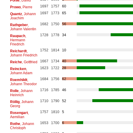
Pohle
, David
1697
1757
60
Prowo
, Pierre
1697
1773
65
Quantz
, Johann
Joachim
1682
1750
56
Rathgeber
,
Johann Valentin
1728
1778
34
Raupach
,
Hermann
Friedrich
1752
1814
10
Reichardt
,
Johann Friedrich
1667
1734
40
Reiche
, Gottfried
1623
1722
28
Reincken
,
Johann Adam
1684
1756
62
Roemhildt
,
Johann Theodor
1716
1785
46
Rolle
, Johann
Heinrich
1710
1790
52
Röllig
, Johann
Georg
1757
1810
5
Rosengart
,
Aemilian
1653
1700
6
Rothe
, Johann
Christoph