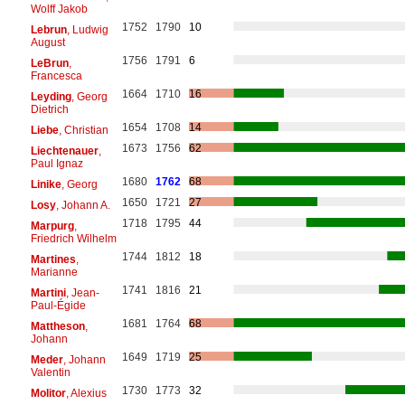
Wolff Jakob
1752
1790
10
Lebrun
, Ludwig
August
1756
1791
6
LeBrun
,
Francesca
1664
1710
16
Leyding
, Georg
Dietrich
1654
1708
14
Liebe
, Christian
1673
1756
62
Liechtenauer
,
Paul Ignaz
1680
1762
68
Linike
, Georg
1650
1721
27
Losy
, Johann A.
1718
1795
44
Marpurg
,
Friedrich Wilhelm
1744
1812
18
Martines
,
Marianne
1741
1816
21
Martini
, Jean-
Paul-Égide
1681
1764
68
Mattheson
,
Johann
1649
1719
25
Meder
, Johann
Valentin
1730
1773
32
Molitor
, Alexius