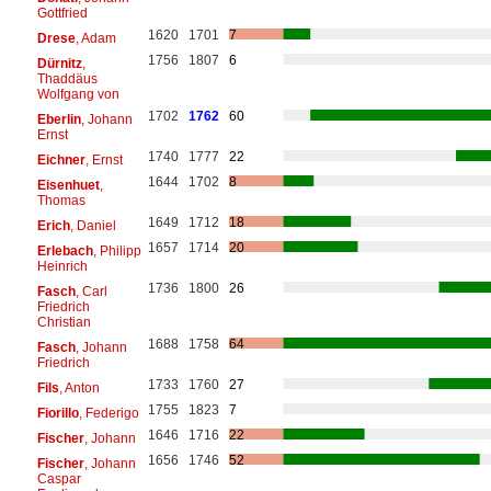
Gottfried
1620
1701
7
Drese
, Adam
1756
1807
6
Dürnitz
,
Thaddäus
Wolfgang von
1702
1762
60
Eberlin
, Johann
Ernst
1740
1777
22
Eichner
, Ernst
1644
1702
8
Eisenhuet
,
Thomas
1649
1712
18
Erich
, Daniel
1657
1714
20
Erlebach
, Philipp
Heinrich
1736
1800
26
Fasch
, Carl
Friedrich
Christian
1688
1758
64
Fasch
, Johann
Friedrich
1733
1760
27
Fils
, Anton
1755
1823
7
Fiorillo
, Federigo
1646
1716
22
Fischer
, Johann
1656
1746
52
Fischer
, Johann
Caspar