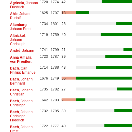
1720
1774
42
Agricola
, Johann
Friedrich
1625
1707
13
Ahle
, Johann
Rudolf
1734
1801
28
Altenburg
,
Johann Ernst
1719
1759
40
Altnickol
,
Johann
Christoph
1741
1799
21
André
, Johann
1723
1787
39
Anna Amalia
von Preußen
,
1714
1788
48
Bach
, Carl
Philipp Emanuel
1676
1749
55
Bach
, Johann
Bernhard
1735
1782
27
Bach
, Johann
Christian
1642
1703
9
Bach
, Johann
Christoph
1732
1795
30
Bach
, Johann
Christoph
Friedrich
1722
1777
40
Bach
, Johann
Ernst