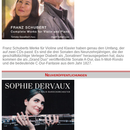
Franz Schuberts Werke für Violine und Klavier haben genau den Umfang, der
auf zwei CDs passt. Es sind die drei Sonaten des Neunzehnjährigen, die der
geschäftstüchtige Verleger Diabelli als „Sonatinen“ herausgegeben hat, dazu
kommen die als „Grand Duo“ veröffentlichte Sonate A-Dur, das h-Moll-Rondo
und die bedeutende C-Dur-Fantasie aus dem Jahr 1827.
Neuveröffentlichungen