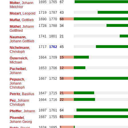
1695
1765
67
Molter
, Johann
Melchior
1719
1787
43
Mozart
, Leopold
1690
1770
68
Muffat
, Gottlieb
1728
1788
34
Müthel
, Johann
Gottfried
1741
1801
21
Naumann
,
Johann Gottlieb
1717
1762
45
Nichelmann
,
Christoph
1664
1709
15
Österreich
,
Michael
1653
1706
12
Pachelbel
,
Johann
1667
1752
58
Pepusch
,
Johann
Christoph
1647
1715
21
Petritz
, Basilius
1664
1716
22
Pez
, Johann
Christoph
1697
1761
64
Pfeiffer
, Johann
1687
1755
61
Pisendel
,
Johann Georg
1624
1695
1