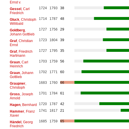
Ernst v.
1724
1793
38
Gessel
, Carl
Friedrich
1714
1787
48
Gluck
, Christoph
Willibald
1727
1756
29
Goldberg
,
Johann Gottlieb
1723
1804
39
Graf
, Christian
Ernst
1727
1795
35
Graf
, Friedrich
Hartmann
1703
1759
56
Graun
, Carl
Heinrich
1702
1771
60
Graun
, Johann
Gottlieb
1683
1760
66
Graupner
,
Christoph
1701
1784
61
Gross
, Joseph
Arnold
1720
1787
42
Hagen
, Bernhard
1741
1817
21
Hammer
, Franz
Xaver
1685
1759
65
Händel
, Georg
Friedrich