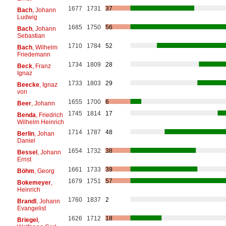
1677
1731
37
Bach
, Johann
Ludwig
1685
1750
56
Bach
, Johann
Sebastian
1710
1784
52
Bach
, Wilhelm
Friedemann
1734
1809
28
Beck
, Franz
Ignaz
1733
1803
29
Beecke
, Ignaz
von
1655
1700
6
Beer
, Johann
1745
1814
17
Benda
, Friedrich
Wilhelm Heinrich
1714
1787
48
Berlin
, Johan
Daniel
1654
1732
38
Bessel
, Johann
Ernst
1661
1733
39
Böhm
, Georg
1679
1751
57
Bokemeyer
,
Heinrich
1760
1837
2
Brandl
, Johann
Evangelist
1626
1712
18
Briegel
,