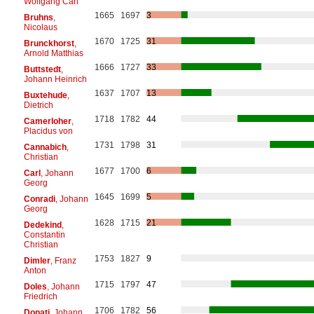
Wolfgang Carl
1665
1697
3
Bruhns
,
Nicolaus
1670
1725
31
Brunckhorst
,
Arnold Matthias
1666
1727
33
Buttstedt
,
Johann Heinrich
1637
1707
13
Buxtehude
,
Dietrich
1718
1782
44
Camerloher
,
Placidus von
1731
1798
31
Cannabich
,
Christian
1677
1700
6
Carl
, Johann
Georg
1645
1699
5
Conradi
, Johann
Georg
1628
1715
21
Dedekind
,
Constantin
Christian
1753
1827
9
Dimler
, Franz
Anton
1715
1797
47
Doles
, Johann
Friedrich
1706
1782
56
Donati
, Johann