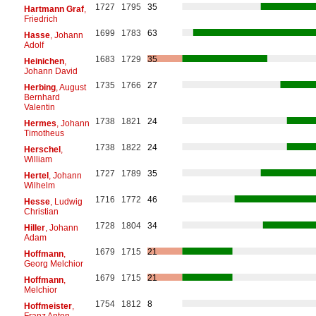
1727
1795
35
Hartmann Graf
,
Friedrich
1699
1783
63
Hasse
, Johann
Adolf
1683
1729
35
Heinichen
,
Johann David
1735
1766
27
Herbing
, August
Bernhard
Valentin
1738
1821
24
Hermes
, Johann
Timotheus
1738
1822
24
Herschel
,
William
1727
1789
35
Hertel
, Johann
Wilhelm
1716
1772
46
Hesse
, Ludwig
Christian
1728
1804
34
Hiller
, Johann
Adam
1679
1715
21
Hoffmann
,
Georg Melchior
1679
1715
21
Hoffmann
,
Melchior
1754
1812
8
Hoffmeister
,
Franz Anton