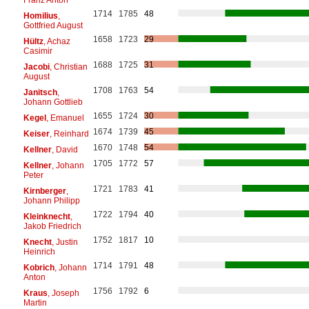
1714
1785
48
Homilius
,
Gottfried August
1658
1723
29
Hültz
, Achaz
Casimir
1688
1725
31
Jacobi
, Christian
August
1708
1763
54
Janitsch
,
Johann Gottlieb
1655
1724
30
Kegel
, Emanuel
1674
1739
45
Keiser
, Reinhard
1670
1748
54
Kellner
, David
1705
1772
57
Kellner
, Johann
Peter
1721
1783
41
Kirnberger
,
Johann Philipp
1722
1794
40
Kleinknecht
,
Jakob Friedrich
1752
1817
10
Knecht
, Justin
Heinrich
1714
1791
48
Kobrich
, Johann
Anton
1756
1792
6
Kraus
, Joseph
Martin