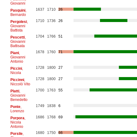
Giovanni
1637
1710
26
Pasquini
,
Bernardo
1710
1736
26
Pergolesi
,
Giovanni
Battista
1704
1766
51
Pescetti
,
Giovanni
Battisata
1678
1760
71
Piani
,
Giovanni
Antonio
1728
1800
27
Piccini
,
Nicola
1728
1800
27
Piccinni
,
Niccolò Vito
1700
1763
55
Platti
,
Giovanni
Benedetto
1749
1838
6
Ponte
,
Lorenzo
1686
1768
69
Porpora
,
Nicola
Antonio
1680
1750
66
Porsile
,