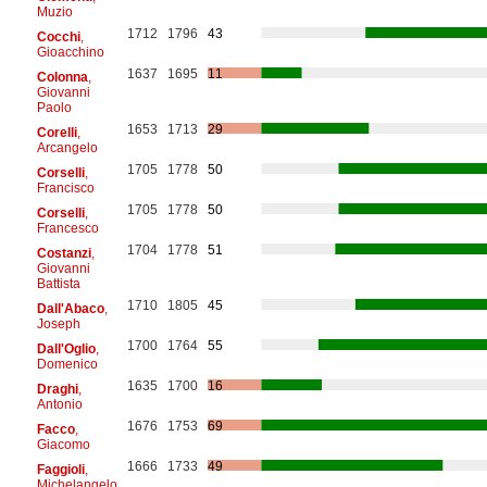
Muzio
1712
1796
43
Cocchi
,
Gioacchino
1637
1695
11
Colonna
,
Giovanni
Paolo
1653
1713
29
Corelli
,
Arcangelo
1705
1778
50
Corselli
,
Francisco
1705
1778
50
Corselli
,
Francesco
1704
1778
51
Costanzi
,
Giovanni
Battista
1710
1805
45
Dall'Abaco
,
Joseph
1700
1764
55
Dall'Oglio
,
Domenico
1635
1700
16
Draghi
,
Antonio
1676
1753
69
Facco
,
Giacomo
1666
1733
49
Faggioli
,
Michelangelo