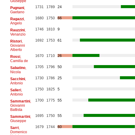
Giuseppe
1731
1789
24
Pugnani
,
Gaetano
1680
1750
66
Ragazzi
,
Angelo
1746
1810
9
Rauzzini
,
Venanzio
1692
1753
61
Ristori
,
Giovanni
Alberto
1670
1710
26
Rossi
,
Camilla de
1705
1796
50
Sabatino
,
Nicola
1730
1786
25
Sacchini
,
Antonio
1750
1825
5
Salieri
,
Antonio
1700
1775
55
Sammartini
,
Giovanni
Battista
1695
1750
55
Sammartini
,
Giuseppe
1679
1744
60
Sarri
,
Domenico