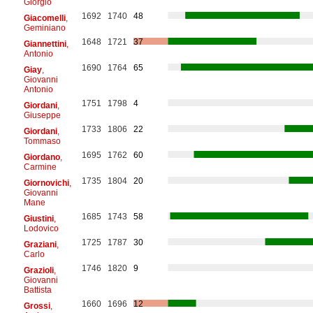
Giorgio
1692
1740
48
Giacomelli
,
Geminiano
1648
1721
37
Giannettini
,
Antonio
1690
1764
65
Giay
,
Giovanni
Antonio
1751
1798
4
Giordani
,
Giuseppe
1733
1806
22
Giordani
,
Tommaso
1695
1762
60
Giordano
,
Carmine
1735
1804
20
Giornovichi
,
Giovanni
Mane
1685
1743
58
Giustini
,
Lodovico
1725
1787
30
Graziani
,
Carlo
1746
1820
9
Grazioli
,
Giovanni
Battista
1660
1696
12
Grossi
,