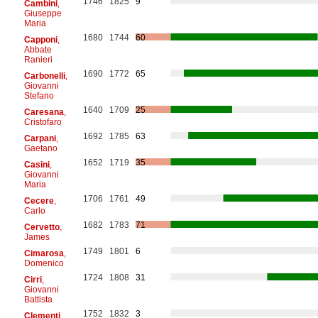
1746
1825
9
Cambini
,
Giuseppe
Maria
1680
1744
60
Capponi
,
Abbate
Ranieri
1690
1772
65
Carbonelli
,
Giovanni
Stefano
1640
1709
25
Caresana
,
Cristofaro
1692
1785
63
Carpani
,
Gaetano
1652
1719
35
Casini
,
Giovanni
Maria
1706
1761
49
Cecere
,
Carlo
1682
1783
71
Cervetto
,
James
1749
1801
6
Cimarosa
,
Domenico
1724
1808
31
Cirri
,
Giovanni
Battista
1752
1832
3
Clementi
,