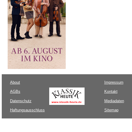
About
Impressum
AGBs
Kontakt
Datenschutz
Mediadaten
Haftungsausschluss
Sitemap