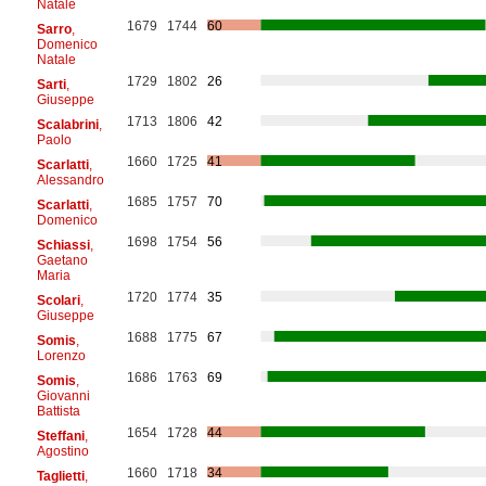
Natale
1679
1744
60
Sarro
,
Domenico
Natale
1729
1802
26
Sarti
,
Giuseppe
1713
1806
42
Scalabrini
,
Paolo
1660
1725
41
Scarlatti
,
Alessandro
1685
1757
70
Scarlatti
,
Domenico
1698
1754
56
Schiassi
,
Gaetano
Maria
1720
1774
35
Scolari
,
Giuseppe
1688
1775
67
Somis
,
Lorenzo
1686
1763
69
Somis
,
Giovanni
Battista
1654
1728
44
Steffani
,
Agostino
1660
1718
34
Taglietti
,