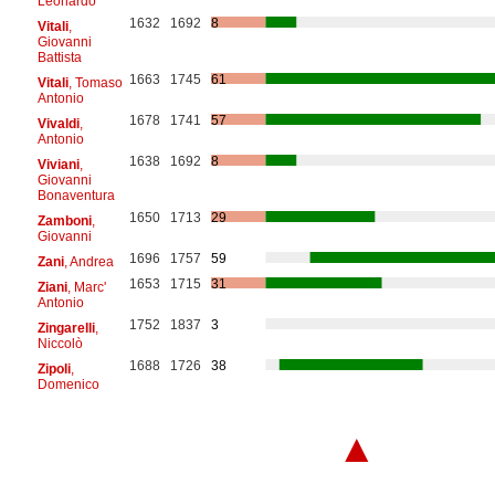
Leonardo
1632
1692
8
Vitali
,
Giovanni
Battista
1663
1745
61
Vitali
, Tomaso
Antonio
1678
1741
57
Vivaldi
,
Antonio
1638
1692
8
Viviani
,
Giovanni
Bonaventura
1650
1713
29
Zamboni
,
Giovanni
1696
1757
59
Zani
, Andrea
1653
1715
31
Ziani
, Marc'
Antonio
1752
1837
3
Zingarelli
,
Niccolò
1688
1726
38
Zipoli
,
Domenico
▲