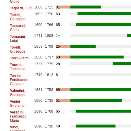
Giulio
1668
1715
31
Taglietti
, Luigi
1692
1770
63
Tartini
,
Giuseppe
1690
1766
65
Tessarini
,
Carlo
1741
1808
14
Tomasini
,
Luigi
1658
1709
25
Torelli
,
Giuseppe
1650
1737
53
Torri
, Pietro
1727
1779
28
Traetta
,
Tommaso
1749
1812
6
Turrini
,
Ferdinando
Gasparo
1681
1753
69
Valentini
,
Giuseppe
1650
1735
51
Venier
,
Girolamo
1690
1768
65
Veracini
,
Francesco
Maria
1690
1730
40
Vinci
,