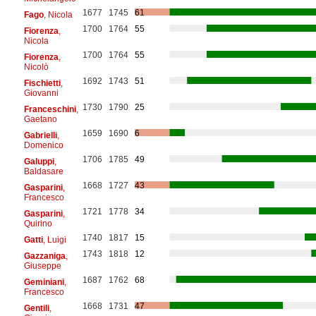
1677
1745
61
Fago
, Nicola
1700
1764
55
Fiorenza
,
Nicola
1700
1764
55
Fiorenza
,
Nicolò
1692
1743
51
Fischietti
,
Giovanni
1730
1790
25
Franceschini
,
Gaetano
1659
1690
6
Gabrielli
,
Domenico
1706
1785
49
Galuppi
,
Baldasare
1668
1727
43
Gasparini
,
Francesco
1721
1778
34
Gasparini
,
Quirino
1740
1817
15
Gatti
, Luigi
1743
1818
12
Gazzaniga
,
Giuseppe
1687
1762
68
Geminiani
,
Francesco
1668
1731
47
Gentili
,