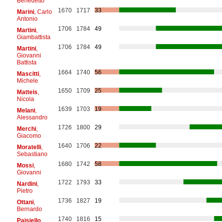
Benedetto
1670
1717
33
Marini
, Carlo
Antonio
1706
1784
49
Martini
,
Giambattista
1706
1784
49
Martini
,
Giovanni
Battista
1664
1740
56
Mascitti
,
Michele
1650
1709
25
Matteis
,
Nicola
1639
1703
19
Melani
,
Alessandro
1726
1800
29
Merchi
,
Giacomo
1640
1706
22
Moratelli
,
Sebastiano
1680
1742
58
Mossi
,
Giovanni
1722
1793
33
Nardini
,
Pietro
1736
1827
19
Ottani
,
Bernardo
1740
1816
15
Paisiello
,