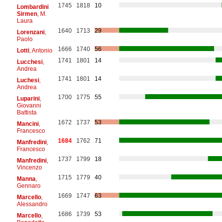
1745
1818
10
Lombardini
Sirmen
, M.
Laura
1640
1713
29
Lorenzani
,
Paolo
1666
1740
56
Lotti
, Antonio
1741
1801
14
Lucchesi
,
Andrea
1741
1801
14
Luchesi
,
Andrea
1700
1775
55
Luparini
,
Giovanni
Battista
1672
1737
53
Mancini
,
Francesco
1684
1762
71
Manfredini
,
Francesco
1737
1799
18
Manfredini
,
Vincenzo
1715
1779
40
Manna
,
Gennaro
1669
1747
63
Marcello
,
Alessandro
1686
1739
53
Marcello
,