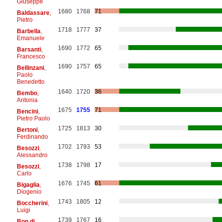
Giuseppe
1680
1768
71
Baldassare
,
Pietro
1718
1777
37
Barbella
,
Emanuele
1690
1772
65
Barsanti
,
Francesco
1690
1757
65
Bellinzani
,
Paolo
Benedetto
1640
1720
36
Bembo
,
Antonia
1675
1755
71
Bencini
,
Pietro Paolo
1725
1813
30
Bertoni
,
Ferdinando
1702
1793
53
Besozzi
,
Alessandro
1738
1798
17
Besozzi
,
Carlo
1676
1745
61
Bigaglia
,
Diogenio
1743
1805
12
Boccherini
,
Luigi
1739
1767
16
Bon di