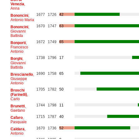
Venezia
,
Anna
1677
1726
42
Bononcini
,
Antonio Maria
1670
1747
63
Bononcini
,
Giovanni
Battista
1672
1749
65
Bonporti
,
Francesco
Antonio
1738
1796
17
Borghi
,
Giovanni
Battista
1690
1758
65
Brescianello
,
Giuseppe
Antonio
1705
1782
50
Broschi
(Farinelli)
,
Carlo
1744
1798
11
Brunetti
,
Gaetano
1715
1787
40
Cafaro
,
Pasquale
1670
1736
52
Caldara
,
Antonio