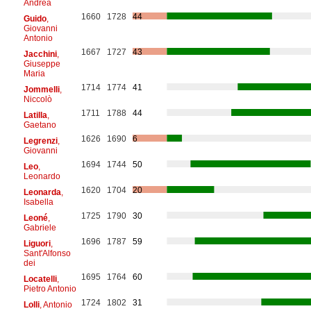
Andrea
1660
1728
44
Guido
,
Giovanni
Antonio
1667
1727
43
Jacchini
,
Giuseppe
Maria
1714
1774
41
Jommelli
,
Niccolò
1711
1788
44
Latilla
,
Gaetano
1626
1690
6
Legrenzi
,
Giovanni
1694
1744
50
Leo
,
Leonardo
1620
1704
20
Leonarda
,
Isabella
1725
1790
30
Leoné
,
Gabriele
1696
1787
59
Liguori
,
Sant'Alfonso
dei
1695
1764
60
Locatelli
,
Pietro Antonio
1724
1802
31
Lolli
, Antonio