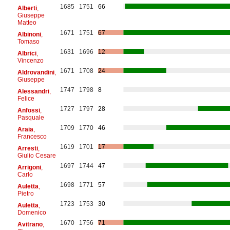
1685
1751
66
Alberti
,
Giuseppe
Matteo
1671
1751
67
Albinoni
,
Tomaso
1631
1696
12
Albrici
,
Vincenzo
1671
1708
24
Aldrovandini
,
Giuseppe
1747
1798
8
Alessandri
,
Felice
1727
1797
28
Anfossi
,
Pasquale
1709
1770
46
Araia
,
Francesco
1619
1701
17
Arresti
,
Giulio Cesare
1697
1744
47
Arrigoni
,
Carlo
1698
1771
57
Auletta
,
Pietro
1723
1753
30
Auletta
,
Domenico
1670
1756
71
Avitrano
,