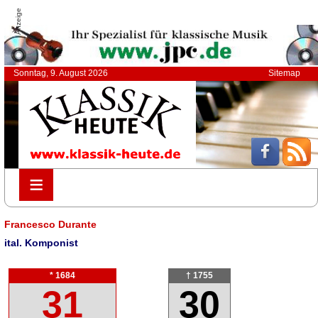
Anzeige
Sonntag, 9. August 2026
Sitemap
≡
≡
Francesco Durante
ital. Komponist
* 1684
† 1755
31
30