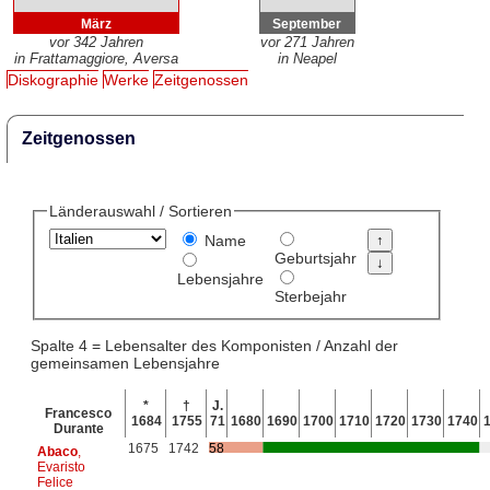
März
September
vor 342 Jahren
vor 271 Jahren
in Frattamaggiore, Aversa
in Neapel
Diskographie
Werke
Zeitgenossen
Zeitgenossen
Länderauswahl / Sortieren
Name
Geburtsjahr
Lebensjahre
Sterbejahr
Spalte 4 = Lebensalter des Komponisten / Anzahl der
gemeinsamen Lebensjahre
*
†
J.
Francesco
1684
1755
71
1680
1690
1700
1710
1720
1730
1740
Durante
1675
1742
58
Abaco
,
Evaristo
Felice