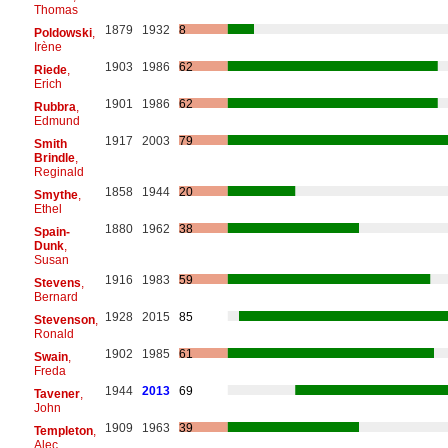
Thomas
1879
1932
8
Poldowski
,
Irène
1903
1986
62
Riede
,
Erich
1901
1986
62
Rubbra
,
Edmund
1917
2003
79
Smith
Brindle
,
Reginald
1858
1944
20
Smythe
,
Ethel
1880
1962
38
Spain-
Dunk
,
Susan
1916
1983
59
Stevens
,
Bernard
1928
2015
85
Stevenson
,
Ronald
1902
1985
61
Swain
,
Freda
1944
2013
69
Tavener
,
John
1909
1963
39
Templeton
,
Alec