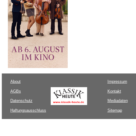
About
Impressum
AGBs
Kontakt
Datenschutz
Mediadaten
Haftungsausschluss
Sitemap