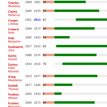
1889
1962
38
Charles
,
Wolseley
1886
1979
55
Clarke
,
Rebecca
1951
2013
62
Cooper
,
Lindsay
1899
1973
49
Coward
,
Noel
1885
1943
19
Dale
,
Benjamin
1927
2010
83
Dankworth
,
John
1888
1976
52
Darke
,
Harold
1934
2016
79
Davies
,
Peter
Maxwell
1923
1977
53
Dring
,
Madeleine
1877
1946
22
Dunhill
,
Thomas
1863
1933
9
Faulkes
,
William
1906
1973
49
Frankel
,
Benjamin