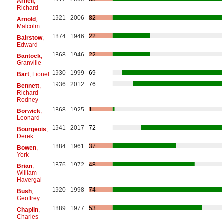
Arnell
,
Richard
1921
2006
82
Arnold
,
Malcolm
1874
1946
22
Bairstow
,
Edward
1868
1946
22
Bantock
,
Granville
1930
1999
69
Bart
, Lionel
1936
2012
76
Bennett
,
Richard
Rodney
1868
1925
1
Borwick
,
Leonard
1941
2017
72
Bourgeois
,
Derek
1884
1961
37
Bowen
,
York
1876
1972
48
Brian
,
William
Havergal
1920
1998
74
Bush
,
Geoffrey
1889
1977
53
Chaplin
,
Charles