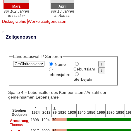
März
April
vor 102 Jahren
vor 13 Jahren
in London
in Barnes
Diskographie
Werke
Zeitgenossen
Zeitgenossen
Länderauswahl / Sortieren
Name
Geburtsjahr
Lebensjahre
Sterbejahr
Spalte 4 = Lebensalter des Komponisten / Anzahl der
gemeinsamen Lebensjahre
*
†
J.
Stephen
1924
2013
89
1920
1930
1940
1950
1960
1970
1980
19
Dodgson
1898
1994
70
Armstrong
,
Thomas
1917
2009
85