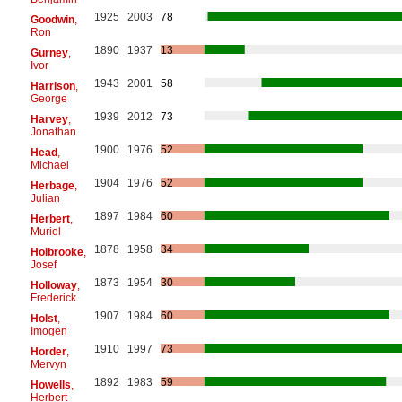
1925
2003
78
Goodwin
,
Ron
1890
1937
13
Gurney
,
Ivor
1943
2001
58
Harrison
,
George
1939
2012
73
Harvey
,
Jonathan
1900
1976
52
Head
,
Michael
1904
1976
52
Herbage
,
Julian
1897
1984
60
Herbert
,
Muriel
1878
1958
34
Holbrooke
,
Josef
1873
1954
30
Holloway
,
Frederick
1907
1984
60
Holst
,
Imogen
1910
1997
73
Horder
,
Mervyn
1892
1983
59
Howells
,
Herbert