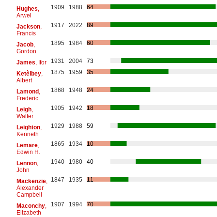
1909
1988
64
Hughes
,
Arwel
1917
2022
89
Jackson
,
Francis
1895
1984
60
Jacob
,
Gordon
1931
2004
73
James
, Ifor
1875
1959
35
Ketèlbey
,
Albert
1868
1948
24
Lamond
,
Frederic
1905
1942
18
Leigh
,
Walter
1929
1988
59
Leighton
,
Kenneth
1865
1934
10
Lemare
,
Edwin H.
1940
1980
40
Lennon
,
John
1847
1935
11
Mackenzie
,
Alexander
Campbell
1907
1994
70
Maconchy
,
Elizabeth