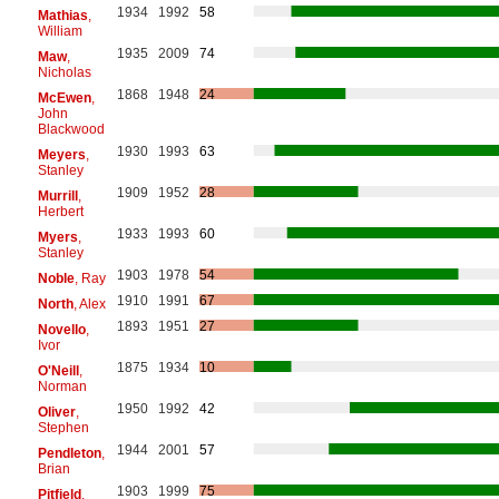
1934
1992
58
Mathias
,
William
1935
2009
74
Maw
,
Nicholas
1868
1948
24
McEwen
,
John
Blackwood
1930
1993
63
Meyers
,
Stanley
1909
1952
28
Murrill
,
Herbert
1933
1993
60
Myers
,
Stanley
1903
1978
54
Noble
, Ray
1910
1991
67
North
, Alex
1893
1951
27
Novello
,
Ivor
1875
1934
10
O'Neill
,
Norman
1950
1992
42
Oliver
,
Stephen
1944
2001
57
Pendleton
,
Brian
1903
1999
75
Pitfield
,