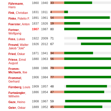
1860
1940
33
Fährmann
,
Hans
1831
1911
4
Fink
, Christian
1891
1961
54
Finke
, Fidelio F.
1837
1926
19
Foerster
, Anton
1907
1987
80
Fortner
,
Wolfgang
1922
2009
71
Foss
, Lukas
1926
2012
67
Freund
, Walter
Jakob "Joki"
1871
1941
34
Fried
, Oskar
1880
1963
56
Friese
, Ernst
August
1888
1986
79
Fromm-
Michaels
, Ilse
1906
1984
77
Frommel
,
Gerhard
1909
1957
48
Fürnberg
, Louis
1886
1954
47
Furtwängler
,
Wilhelm
1908
1967
59
Gaze
, Heino
1889
1952
45
Geier
, Oskar