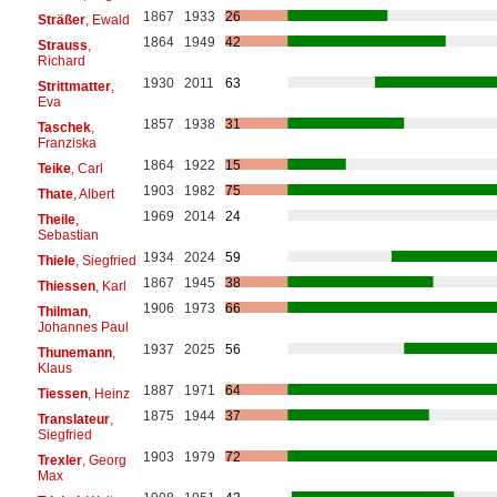
1867
1933
26
Sträßer
, Ewald
1864
1949
42
Strauss
,
Richard
1930
2011
63
Strittmatter
,
Eva
1857
1938
31
Taschek
,
Franziska
1864
1922
15
Teike
, Carl
1903
1982
75
Thate
, Albert
1969
2014
24
Theile
,
Sebastian
1934
2024
59
Thiele
, Siegfried
1867
1945
38
Thiessen
, Karl
1906
1973
66
Thilman
,
Johannes Paul
1937
2025
56
Thunemann
,
Klaus
1887
1971
64
Tiessen
, Heinz
1875
1944
37
Translateur
,
Siegfried
1903
1979
72
Trexler
, Georg
Max