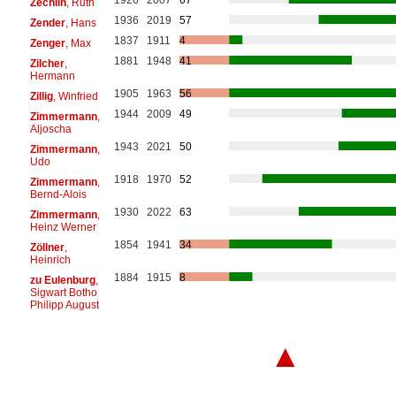
Zechlin
, Ruth
1936
2019
57
Zender
, Hans
1837
1911
4
Zenger
, Max
1881
1948
41
Zilcher
,
Hermann
1905
1963
56
Zillig
, Winfried
1944
2009
49
Zimmermann
,
Aljoscha
1943
2021
50
Zimmermann
,
Udo
1918
1970
52
Zimmermann
,
Bernd-Alois
1930
2022
63
Zimmermann
,
Heinz Werner
1854
1941
34
Zöllner
,
Heinrich
1884
1915
8
zu Eulenburg
,
Sigwart Botho
Philipp August
▲