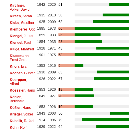
1942
2020
51
Kirchner
,
Volker David
1935
2013
58
Kirsch
, Sarah
1925
2009
68
Klebe
, Giselher
1885
1973
66
Klemperer
, Otto
1859
1933
26
Klengel
, Julius
1854
1935
28
Klengel
, Paul
1928
1971
43
Kluge
, Manfred
1901
1975
68
Klussmann
,
Ernst Gernot
1853
1916
9
Knorr
, Iwan
1930
2009
63
Kochan
, Günter
1926
2022
67
Koerppen
,
Alfred
1853
1926
19
Koessler
, Hans
1849
1927
20
Köhler
,
Bernhard
1853
1926
19
Kößler
, Hans
1943
2003
50
Kriegel
, Volker
1914
1996
79
Kubelík
, Rafael
1929
2022
64
Kühn
, Rolf