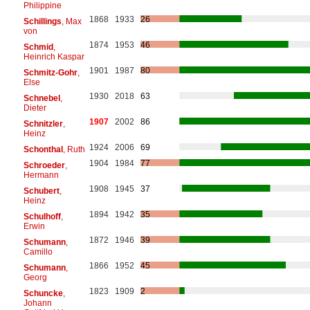
Philippine
1868
1933
26
Schillings
, Max
von
1874
1953
46
Schmid
,
Heinrich Kaspar
1901
1987
80
Schmitz-Gohr
,
Else
1930
2018
63
Schnebel
,
Dieter
1907
2002
86
Schnitzler
,
Heinz
1924
2006
69
Schonthal
, Ruth
1904
1984
77
Schroeder
,
Hermann
1908
1945
37
Schubert
,
Heinz
1894
1942
35
Schulhoff
,
Erwin
1872
1946
39
Schumann
,
Camillo
1866
1952
45
Schumann
,
Georg
1823
1909
2
Schuncke
,
Johann