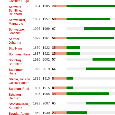
Gottfried Hugo
1904
1985
78
Schwarz-
Schilling
,
Reinhard
1887
1957
50
Schweikert
,
Margarete
1926
1999
67
Schweppe
,
Joachim
1879
1961
54
Senfter
,
Johanna
1850
1922
15
Sitt
, Hans
1837
1922
15
Sommer
, Hans
1936
2002
57
Sonntag
,
Brunhilde
1929
2019
64
Stadlmair
,
Hans
1839
1915
8
Stehle
, Johann
Gustav Eduard
1887
1915
8
Stephan
, Rudi
1885
1955
48
Sthamer
,
Heinrich
1928
2007
65
Stockhausen
,
Karlheinz
1860
1930
23
Stradal
, August