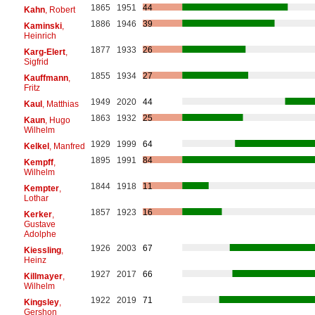
1865
1951
44
Kahn
, Robert
1886
1946
39
Kaminski
,
Heinrich
1877
1933
26
Karg-Elert
,
Sigfrid
1855
1934
27
Kauffmann
,
Fritz
1949
2020
44
Kaul
, Matthias
1863
1932
25
Kaun
, Hugo
Wilhelm
1929
1999
64
Kelkel
, Manfred
1895
1991
84
Kempff
,
Wilhelm
1844
1918
11
Kempter
,
Lothar
1857
1923
16
Kerker
,
Gustave
Adolphe
1926
2003
67
Kiessling
,
Heinz
1927
2017
66
Killmayer
,
Wilhelm
1922
2019
71
Kingsley
,
Gershon