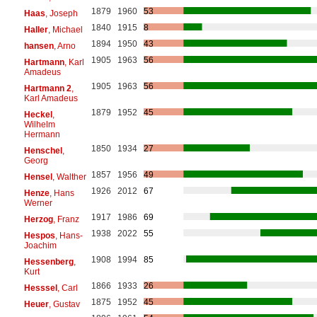
1879
1960
53
Haas
, Joseph
1840
1915
8
Haller
, Michael
1894
1950
43
hansen
, Arno
1905
1963
56
Hartmann
, Karl
Amadeus
1905
1963
56
Hartmann 2
,
Karl Amadeus
1879
1952
45
Heckel
,
Wilhelm
Hermann
1850
1934
27
Henschel
,
Georg
1857
1956
49
Hensel
, Walther
1926
2012
67
Henze
, Hans
Werner
1917
1986
69
Herzog
, Franz
1938
2022
55
Hespos
, Hans-
Joachim
1908
1994
85
Hessenberg
,
Kurt
1866
1933
26
Hesssel
, Carl
1875
1952
45
Heuer
, Gustav