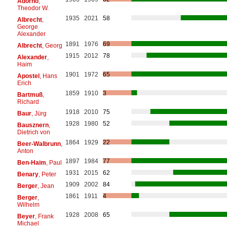
Adorno
,
Theodor W.
1935
2021
58
Albrecht
,
George
Alexander
1891
1976
69
Albrecht
, Georg
1915
2012
78
Alexander
,
Haim
1901
1972
65
Apostel
, Hans
Erich
1859
1910
3
Bartmuß
,
Richard
1918
2010
75
Baur
, Jürg
1928
1980
52
Bausznern
,
Dietrich von
1864
1929
22
Beer-Walbrunn
,
Anton
1897
1984
77
Ben-Haim
, Paul
1931
2015
62
Benary
, Peter
1909
2002
84
Berger
, Jean
1861
1911
4
Berger
,
Wilhelm
1928
2008
65
Beyer
, Frank
Michael