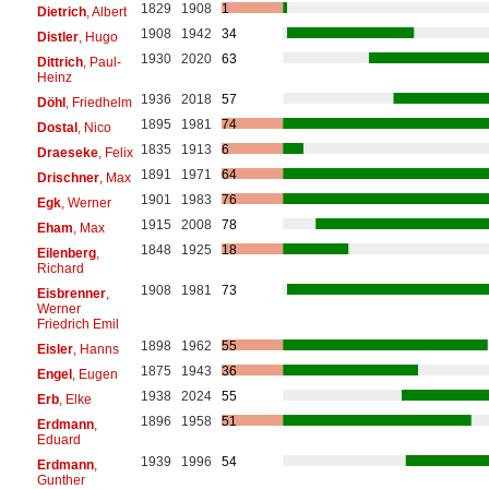
1829
1908
1
Dietrich
, Albert
1908
1942
34
Distler
, Hugo
1930
2020
63
Dittrich
, Paul-
Heinz
1936
2018
57
Döhl
, Friedhelm
1895
1981
74
Dostal
, Nico
1835
1913
6
Draeseke
, Felix
1891
1971
64
Drischner
, Max
1901
1983
76
Egk
, Werner
1915
2008
78
Eham
, Max
1848
1925
18
Eilenberg
,
Richard
1908
1981
73
Eisbrenner
,
Werner
Friedrich Emil
1898
1962
55
Eisler
, Hanns
1875
1943
36
Engel
, Eugen
1938
2024
55
Erb
, Elke
1896
1958
51
Erdmann
,
Eduard
1939
1996
54
Erdmann
,
Gunther