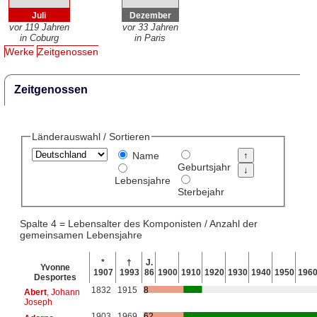
Juli
Dezember
vor 119 Jahren
vor 33 Jahren
in Coburg
in Paris
Werke
Zeitgenossen
Zeitgenossen
Länderauswahl / Sortieren
Name
Geburtsjahr
Lebensjahre
Sterbejahr
Spalte 4 = Lebensalter des Komponisten / Anzahl der
gemeinsamen Lebensjahre
*
†
J.
Yvonne
1907
1993
86
1900
1910
1920
1930
1940
1950
196
Desportes
1832
1915
8
Abert
, Johann
Joseph
1903
1969
62