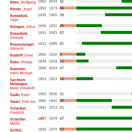
1952
2024
41
Rihm
, Wolfgang
1902
1973
66
Rixner
, Josef
1935
1965
30
Ronnefeld
,
Peter
1855
1932
25
Röntgen
, Julius
1931
2003
62
Rosenfeld
,
Gerhard
1912
1995
81
Rosenstengel
,
Albrecht
1840
1916
9
Rudorff
, Ernst
1844
1919
12
Rüfer
, Philipp
1946
2023
47
Rummler
,
Hans-Michael
1853
1923
16
Sachsen-
Meiningen
,
Marie Elisabeth
1962
2016
31
Sadlo
, Peter
1862
1942
35
Sauer
, Emil von
1942
2013
51
Schenker
,
Friedrich
1907
1974
67
Scherber
,
Martin
1893
1970
63
Schick
,