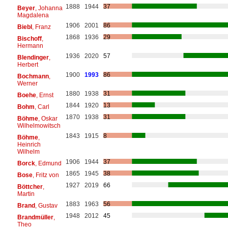
1888
1944
37
Beyer
, Johanna
Magdalena
1906
2001
86
Biebl
, Franz
1868
1936
29
Bischoff
,
Hermann
1936
2020
57
Blendinger
,
Herbert
1900
1993
86
Bochmann
,
Werner
1880
1938
31
Boehe
, Ernst
1844
1920
13
Bohm
, Carl
1870
1938
31
Böhme
, Oskar
Wilhelmowitsch
1843
1915
8
Böhme
,
Heinrich
Wilhelm
1906
1944
37
Borck
, Edmund
1865
1945
38
Bose
, Fritz von
1927
2019
66
Böttcher
,
Martin
1883
1963
56
Brand
, Gustav
1948
2012
45
Brandmüller
,
Theo