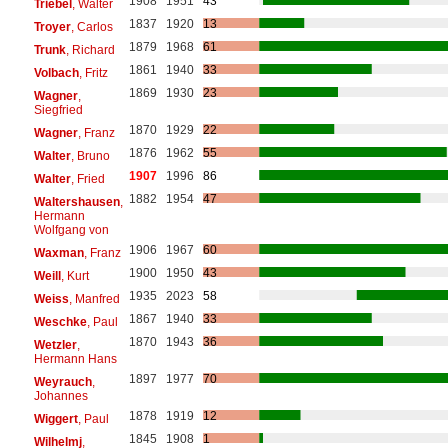
1908
1951
43
Triebel
, Walter
1837
1920
13
Troyer
, Carlos
1879
1968
61
Trunk
, Richard
1861
1940
33
Volbach
, Fritz
1869
1930
23
Wagner
,
Siegfried
1870
1929
22
Wagner
, Franz
1876
1962
55
Walter
, Bruno
1907
1996
86
Walter
, Fried
1882
1954
47
Waltershausen
,
Hermann
Wolfgang von
1906
1967
60
Waxman
, Franz
1900
1950
43
Weill
, Kurt
1935
2023
58
Weiss
, Manfred
1867
1940
33
Weschke
, Paul
1870
1943
36
Wetzler
,
Hermann Hans
1897
1977
70
Weyrauch
,
Johannes
1878
1919
12
Wiggert
, Paul
1845
1908
1
Wilhelmj
,