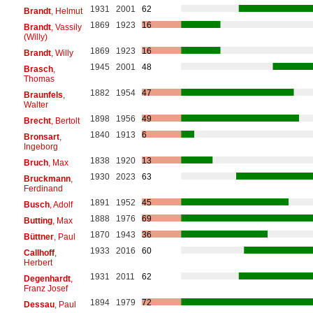
1931
2001
62
Brandt
, Helmut
1869
1923
16
Brandt
, Vassily
(Willy)
1869
1923
16
Brandt
, Willy
1945
2001
48
Brasch
,
Thomas
1882
1954
47
Braunfels
,
Walter
1898
1956
49
Brecht
, Bertolt
1840
1913
6
Bronsart
,
Ingeborg
1838
1920
13
Bruch
, Max
1930
2023
63
Bruckmann
,
Ferdinand
1891
1952
45
Busch
, Adolf
1888
1976
69
Butting
, Max
1870
1943
36
Büttner
, Paul
1933
2016
60
Callhoff
,
Herbert
1931
2011
62
Degenhardt
,
Franz Josef
1894
1979
72
Dessau
, Paul