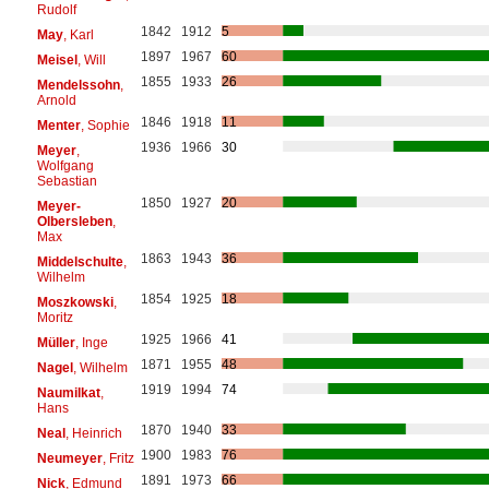
Rudolf
1842
1912
5
May
, Karl
1897
1967
60
Meisel
, Will
1855
1933
26
Mendelssohn
,
Arnold
1846
1918
11
Menter
, Sophie
1936
1966
30
Meyer
,
Wolfgang
Sebastian
1850
1927
20
Meyer-
Olbersleben
,
Max
1863
1943
36
Middelschulte
,
Wilhelm
1854
1925
18
Moszkowski
,
Moritz
1925
1966
41
Müller
, Inge
1871
1955
48
Nagel
, Wilhelm
1919
1994
74
Naumilkat
,
Hans
1870
1940
33
Neal
, Heinrich
1900
1983
76
Neumeyer
, Fritz
1891
1973
66
Nick
, Edmund