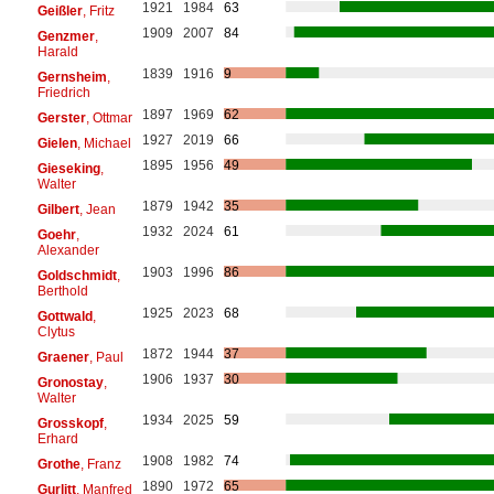
1921
1984
63
Geißler
, Fritz
1909
2007
84
Genzmer
,
Harald
1839
1916
9
Gernsheim
,
Friedrich
1897
1969
62
Gerster
, Ottmar
1927
2019
66
Gielen
, Michael
1895
1956
49
Gieseking
,
Walter
1879
1942
35
Gilbert
, Jean
1932
2024
61
Goehr
,
Alexander
1903
1996
86
Goldschmidt
,
Berthold
1925
2023
68
Gottwald
,
Clytus
1872
1944
37
Graener
, Paul
1906
1937
30
Gronostay
,
Walter
1934
2025
59
Grosskopf
,
Erhard
1908
1982
74
Grothe
, Franz
1890
1972
65
Gurlitt
, Manfred