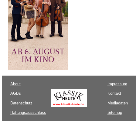
About
Impressum
AGBs
Kontakt
Datenschutz
Mediadaten
Haftungsausschluss
Sitemap