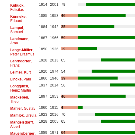
1914
2001
79
Kukuck
,
Felicitas
1885
1953
46
Künneke
,
Eduard
1884
1942
35
Lampel
,
Samuel
1887
1966
59
Landmann
,
Arno
1850
1926
19
Lange-Müller
,
Peter Erasmus
1928
2013
65
Lehrndorfer
,
Franz
1920
1974
54
Leimer
, Kurt
1866
1946
39
Lincke
, Paul
1937
2014
56
Longquich
,
Heinz Martin
1897
1953
46
Mackeben
,
Theo
1860
1911
4
Mahler
, Gustav
1923
2016
70
Mamlok
, Ursula
1928
2005
65
Mangelsdorff
,
Albert
1889
1971
64
Mauersberger
,