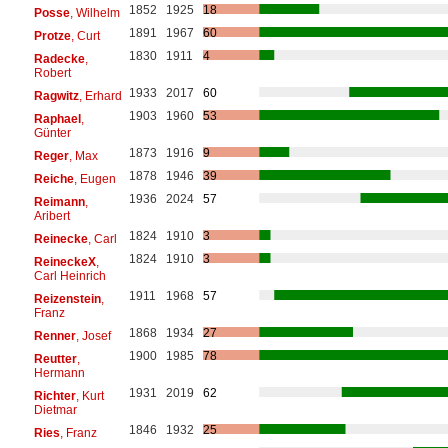
1852
1925
18
Posse
, Wilhelm
1891
1967
60
Protze
, Curt
1830
1911
4
Radecke
,
Robert
1933
2017
60
Ragwitz
, Erhard
1903
1960
53
Raphael
,
Günter
1873
1916
9
Reger
, Max
1878
1946
39
Reiche
, Eugen
1936
2024
57
Reimann
,
Aribert
1824
1910
3
Reinecke
, Carl
1824
1910
3
ReineckeX
,
Carl Heinrich
1911
1968
57
Reizenstein
,
Franz
1868
1934
27
Renner
, Josef
1900
1985
78
Reutter
,
Hermann
1931
2019
62
Richter
, Kurt
Dietmar
1846
1932
25
Ries
, Franz