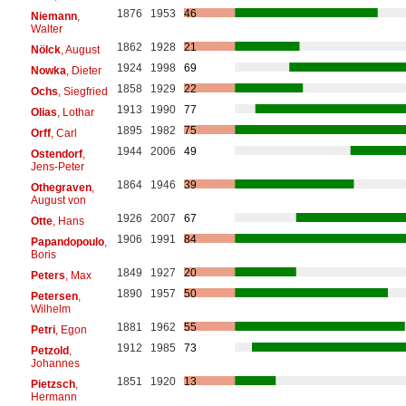
1876
1953
46
Niemann
,
Walter
1862
1928
21
Nölck
, August
1924
1998
69
Nowka
, Dieter
1858
1929
22
Ochs
, Siegfried
1913
1990
77
Olias
, Lothar
1895
1982
75
Orff
, Carl
1944
2006
49
Ostendorf
,
Jens-Peter
1864
1946
39
Othegraven
,
August von
1926
2007
67
Otte
, Hans
1906
1991
84
Papandopoulo
,
Boris
1849
1927
20
Peters
, Max
1890
1957
50
Petersen
,
Wilhelm
1881
1962
55
Petri
, Egon
1912
1985
73
Petzold
,
Johannes
1851
1920
13
Pietzsch
,
Hermann