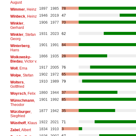
August
1897
1985
78
Wimmer
, Heinz
1946
2019
47
Winbeck
, Heinz
1906
1977
70
Winkler
,
Gerhard
1931
2023
62
Winkler
, Stefan
Georg
1901
1991
84
Winterberg
,
Hans
1866
1935
28
Woikowsky-
Biedau
, Victor v.
1917
2005
76
Woll
, Erna
1902
1972
65
Wolpe
, Stefan
1910
1989
79
Wolters
,
Gottfried
1860
1944
37
Woyrsch
, Felix
1901
1992
85
Wünschmann
,
Theodor
1877
1942
35
Würzburger
,
Siegfried
1922
2021
71
Wüsthoff
, Klaus
1834
1910
3
Zabel
, Albert
1926
2007
67