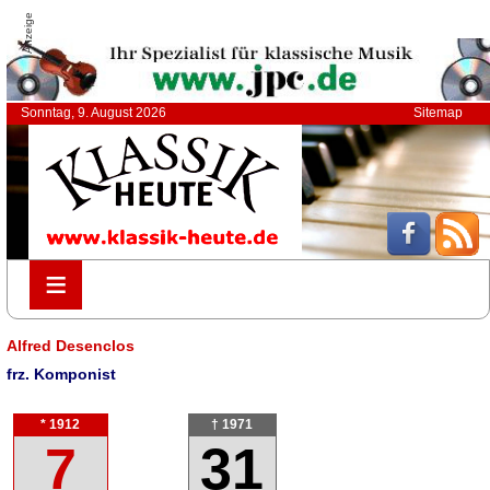
Anzeige
Sonntag, 9. August 2026
Sitemap
≡
≡
Alfred Desenclos
frz. Komponist
* 1912
† 1971
7
31