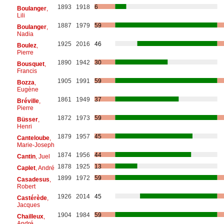
1893
1918
6
Boulanger
,
Lili
1887
1979
59
Boulanger
,
Nadia
1925
2016
46
Boulez
,
Pierre
1890
1942
30
Bousquet
,
Francis
1905
1991
59
Bozza
,
Eugène
1861
1949
37
Bréville
,
Pierre
1872
1973
59
Büsser
,
Henri
1879
1957
45
Canteloube
,
Marie-Joseph
1874
1956
44
Cantin
, Juel
1878
1925
13
Caplet
, André
1899
1972
59
Casadesus
,
Robert
1926
2014
45
Castérède
,
Jacques
1904
1984
59
Chailleux
,
André