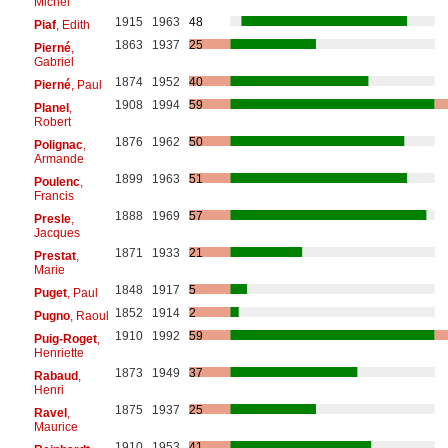
Michel
1915
1963
48
Piaf
, Edith
1863
1937
25
Pierné
,
Gabriel
1874
1952
40
Pierné
, Paul
1908
1994
59
Planel
,
Robert
1876
1962
50
Polignac
,
Armande
1899
1963
51
Poulenc
,
Francis
1888
1969
57
Presle
,
Jacques
1871
1933
21
Prestat
,
Marie
1848
1917
5
Puget
, Paul
1852
1914
2
Pugno
, Raoul
1910
1992
59
Puig-Roget
,
Henriette
1873
1949
37
Rabaud
,
Henri
1875
1937
25
Ravel
,
Maurice
1910
1953
41