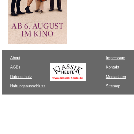
About
Impressum
AGBs
Kontakt
Datenschutz
Mediadaten
Haftungsausschluss
Sitemap