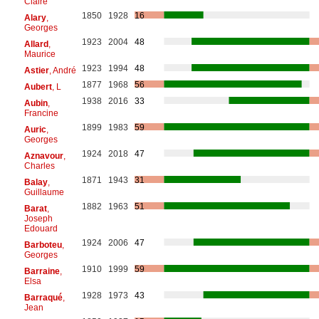
Claire
1850
1928
16
Alary
,
Georges
1923
2004
48
Allard
,
Maurice
1923
1994
48
Astier
, André
1877
1968
56
Aubert
, L
1938
2016
33
Aubin
,
Francine
1899
1983
59
Auric
,
Georges
1924
2018
47
Aznavour
,
Charles
1871
1943
31
Balay
,
Guillaume
1882
1963
51
Barat
,
Joseph
Edouard
1924
2006
47
Barboteu
,
Georges
1910
1999
59
Barraine
,
Elsa
1928
1973
43
Barraqué
,
Jean