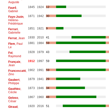
Auguste
1845
1924
12
Fauré
,
Gabriel
1871
1942
30
Faye-Jozin
,
Hélène-
Frédérique
1851
1921
9
Ferrari
,
Gabrielle
1930
2010
41
Ferrat
, Jean
1881
1984
59
Flem
, Paul
Le
1928
1979
43
Fol
,
Raymond
1912
1997
59
Françaix
,
Jean
1902
1991
59
Francescatti
,
Zino
1879
1941
29
Gaubert
,
Philippe
1873
1946
34
Gauthiez
,
Cécile
1867
1960
48
Geloso
,
César
1920
2016
51
Giraud
,