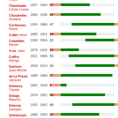
1857
1944
32
Chaminade
,
Cécile Louise
1860
1956
44
Charpentier
,
Gustave
1924
1984
47
Cochereau
,
Pierre
1885
1951
39
Collet
, Henri
1939
2004
32
Colombier
,
Michel
1879
1932
20
Cras
, Jean
1921
1994
50
Cziffra
,
György
1928
2013
43
Damase
,
Jean-Michel
1888
1969
57
de La Presle
,
Jacques
1862
1918
6
Debussy
,
Claude
1879
1961
49
Delage
,
Maurice
1925
1992
46
Delerue
,
Georges
1888
1954
42
Delvincourt
,