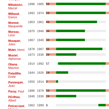
1898
1985
59
Mihalovici
,
Marcel
1892
1974
59
Milhaud
,
Darius
1903
1961
49
Monnot
,
Marguerite
1870
1946
34
Moreau
,
Léon
1867
1946
34
Mouquet
,
Jules
1878
1967
55
Mulet
, Henri
1873
1936
24
Mustel
,
Alphonse
1914
1992
57
Ohana
,
Maurice
1844
1926
14
Paladilhe
,
Émile
1850
1914
2
Pannequin
,
Jean
1886
1979
59
Paray
, Paul
1846
1936
24
Périlhou
,
Albert
1962
1999
9
Petrucciani
,