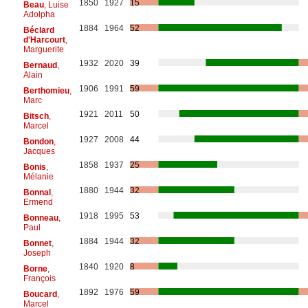
1850
1927
15
Beau
, Luise
Adolpha
1884
1964
52
Béclard
d'Harcourt
,
Marguerite
1932
2020
39
Bernaud
,
Alain
1906
1991
59
Berthomieu
,
Marc
1921
2011
50
Bitsch
,
Marcel
1927
2008
44
Bondon
,
Jacques
1858
1937
25
Bonis
,
Mélanie
1880
1944
32
Bonnal
,
Ermend
1918
1995
53
Bonneau
,
Paul
1884
1944
32
Bonnet
,
Joseph
1840
1920
8
Borne
,
François
1892
1976
59
Boucard
,
Marcel