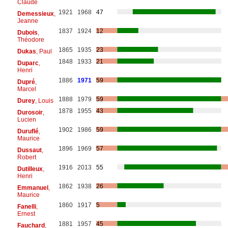
Claude
1921
1968
47
Demessieux
,
Jeanne
1837
1924
12
Dubois
,
Théodore
1865
1935
23
Dukas
, Paul
1848
1933
21
Duparc
,
Henri
1886
1971
59
Dupré
,
Marcel
1888
1979
59
Durey
, Louis
1878
1955
43
Durosoir
,
Lucien
1902
1986
59
Duruflé
,
Maurice
1896
1969
57
Dussaut
,
Robert
1916
2013
55
Dutilleux
,
Henri
1862
1938
26
Emmanuel
,
Maurice
1860
1917
5
Fanelli
,
Ernest
1881
1957
45
Fauchard
,