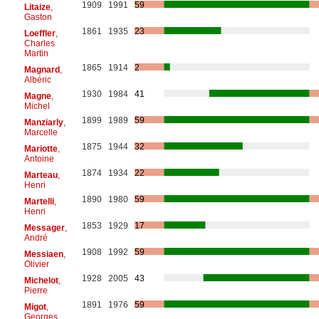
1909
1991
59
Litaize
,
Gaston
1861
1935
23
Loeffler
,
Charles
Martin
1865
1914
2
Magnard
,
Albéric
1930
1984
41
Magne
,
Michel
1899
1989
59
Manziarly
,
Marcelle
1875
1944
32
Mariotte
,
Antoine
1874
1934
22
Marteau
,
Henri
1890
1980
59
Martelli
,
Henri
1853
1929
17
Messager
,
André
1908
1992
59
Messiaen
,
Olivier
1928
2005
43
Michelot
,
Pierre
1891
1976
59
Migot
,
Georges