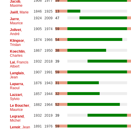
1906
1977
59
Jacob
,
Maxime
1846
1925
13
Jaëll
, Marie
1924
2009
47
Jarre
,
Maurice
1905
1974
59
Jolivet
,
André
1874
1966
54
Klingsor
,
Tristan
1867
1950
38
Koechlin
,
Charles
1932
2018
39
Lai
, Francis
Albert
1907
1991
59
Langlais
,
Jean
1876
1943
31
Laparra
,
Raoul
1857
1944
32
Lazzari
,
Sylvio
1882
1964
52
Le Boucher
,
Maurice
1932
2019
39
Legrand
,
Michel
1891
1976
59
Lenoir
, Jean