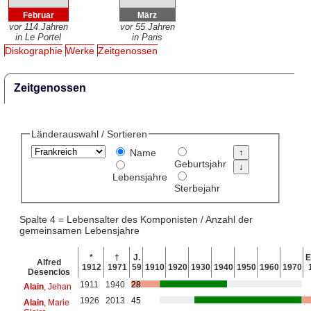
Februar
März
vor 114 Jahren
vor 55 Jahren
in Le Portel
in Paris
Diskographie
Werke
Zeitgenossen
Zeitgenossen
Länderauswahl / Sortieren
Name
Geburtsjahr
Lebensjahre
Sterbejahr
Spalte 4 = Lebensalter des Komponisten / Anzahl der
gemeinsamen Lebensjahre
*
†
J.
E
Alfred
1912
1971
59
1910
1920
1930
1940
1950
1960
1970
Desenclos
1911
1940
28
Alain
, Jehan
1926
2013
45
Alain
, Marie