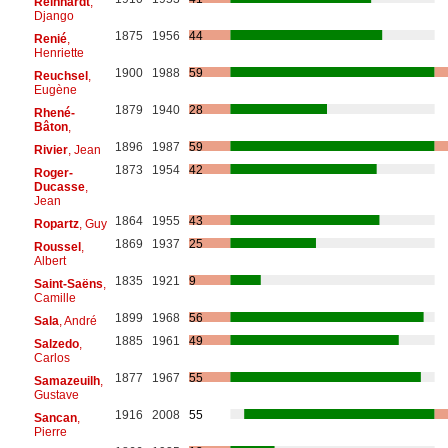
Reinhardt
,
Django
1875
1956
44
Renié
,
Henriette
1900
1988
59
Reuchsel
,
Eugène
1879
1940
28
Rhené-
Bâton
,
1896
1987
59
Rivier
, Jean
1873
1954
42
Roger-
Ducasse
,
Jean
1864
1955
43
Ropartz
, Guy
1869
1937
25
Roussel
,
Albert
1835
1921
9
Saint-Saëns
,
Camille
1899
1968
56
Sala
, André
1885
1961
49
Salzedo
,
Carlos
1877
1967
55
Samazeuilh
,
Gustave
1916
2008
55
Sancan
,
Pierre