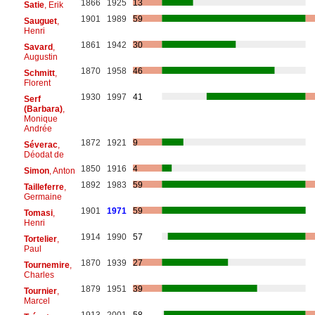
1866
1925
13
Satie
, Erik
1901
1989
59
Sauguet
,
Henri
1861
1942
30
Savard
,
Augustin
1870
1958
46
Schmitt
,
Florent
1930
1997
41
Serf
(Barbara)
,
Monique
Andrée
1872
1921
9
Séverac
,
Déodat de
1850
1916
4
Simon
, Anton
1892
1983
59
Tailleferre
,
Germaine
1901
1971
59
Tomasi
,
Henri
1914
1990
57
Tortelier
,
Paul
1870
1939
27
Tournemire
,
Charles
1879
1951
39
Tournier
,
Marcel
1913
2001
58