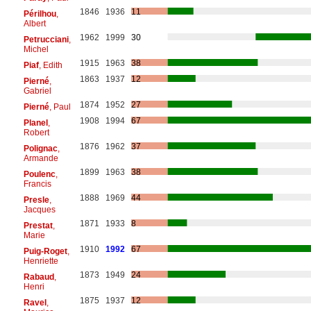
1846
1936
11
Périlhou
,
Albert
1962
1999
30
Petrucciani
,
Michel
1915
1963
38
Piaf
, Edith
1863
1937
12
Pierné
,
Gabriel
1874
1952
27
Pierné
, Paul
1908
1994
67
Planel
,
Robert
1876
1962
37
Polignac
,
Armande
1899
1963
38
Poulenc
,
Francis
1888
1969
44
Presle
,
Jacques
1871
1933
8
Prestat
,
Marie
1910
1992
67
Puig-Roget
,
Henriette
1873
1949
24
Rabaud
,
Henri
1875
1937
12
Ravel
,