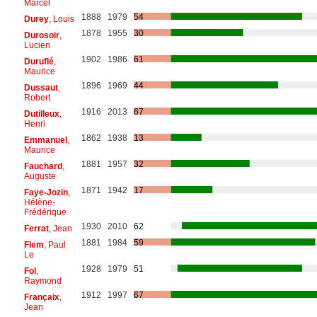
Marcel
1888
1979
54
Durey
, Louis
1878
1955
30
Durosoir
,
Lucien
1902
1986
61
Duruflé
,
Maurice
1896
1969
44
Dussaut
,
Robert
1916
2013
67
Dutilleux
,
Henri
1862
1938
13
Emmanuel
,
Maurice
1881
1957
32
Fauchard
,
Auguste
1871
1942
17
Faye-Jozin
,
Hélène-
Frédérique
1930
2010
62
Ferrat
, Jean
1881
1984
59
Flem
, Paul
Le
1928
1979
51
Fol
,
Raymond
1912
1997
67
Françaix
,
Jean