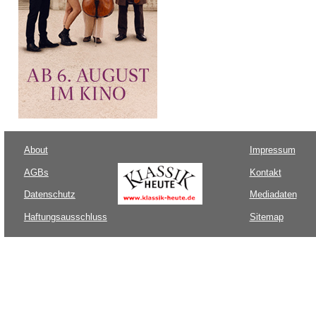
About
Impressum
AGBs
Kontakt
Datenschutz
Mediadaten
Haftungsausschluss
Sitemap