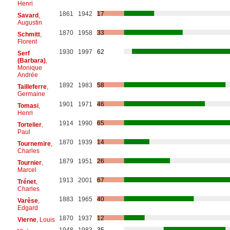
Henri
1861
1942
17
Savard
,
Augustin
1870
1958
33
Schmitt
,
Florent
1930
1997
62
Serf
(Barbara)
,
Monique
Andrée
1892
1983
58
Tailleferre
,
Germaine
1901
1971
46
Tomasi
,
Henri
1914
1990
65
Tortelier
,
Paul
1870
1939
14
Tournemire
,
Charles
1879
1951
26
Tournier
,
Marcel
1913
2001
67
Trénet
,
Charles
1883
1965
40
Varèse
,
Edgard
1870
1937
12
Vierne
, Louis
1948
1983
35