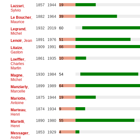
1857
1944
19
Lazzari
,
Sylvio
1882
1964
39
Le Boucher
,
Maurice
1932
2019
60
Legrand
,
Michel
1891
1976
51
Lenoir
, Jean
1909
1991
66
Litaize
,
Gaston
1861
1935
10
Loeffler
,
Charles
Martin
1930
1984
54
Magne
,
Michel
1899
1989
64
Manziarly
,
Marcelle
1875
1944
19
Mariotte
,
Antoine
1874
1934
9
Marteau
,
Henri
1890
1980
55
Martelli
,
Henri
1853
1929
4
Messager
,
André