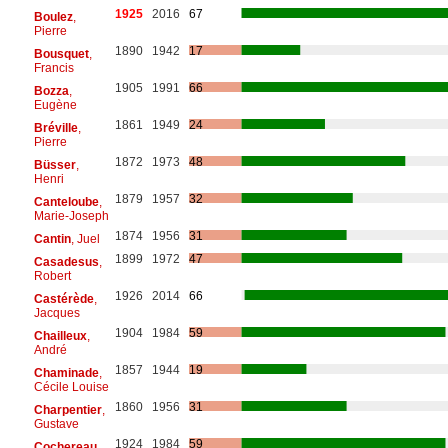
1925
2016
67
Boulez
,
Pierre
1890
1942
17
Bousquet
,
Francis
1905
1991
66
Bozza
,
Eugène
1861
1949
24
Bréville
,
Pierre
1872
1973
48
Büsser
,
Henri
1879
1957
32
Canteloube
,
Marie-Joseph
1874
1956
31
Cantin
, Juel
1899
1972
47
Casadesus
,
Robert
1926
2014
66
Castérède
,
Jacques
1904
1984
59
Chailleux
,
André
1857
1944
19
Chaminade
,
Cécile Louise
1860
1956
31
Charpentier
,
Gustave
1924
1984
59
Cochereau
,