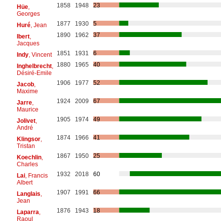
1858
1948
23
Hüe
,
Georges
1877
1930
5
Huré
, Jean
1890
1962
37
Ibert
,
Jacques
1851
1931
6
Indy
, Vincent
1880
1965
40
Inghelbrecht
,
Désiré-Emile
1906
1977
52
Jacob
,
Maxime
1924
2009
67
Jarre
,
Maurice
1905
1974
49
Jolivet
,
André
1874
1966
41
Klingsor
,
Tristan
1867
1950
25
Koechlin
,
Charles
1932
2018
60
Lai
, Francis
Albert
1907
1991
66
Langlais
,
Jean
1876
1943
18
Laparra
,
Raoul