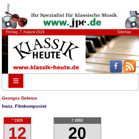
Anzeige
Freitag, 7. August 2026
Sitemap
≡
≡
Georges Delerue
franz. Filmkomponist
* 1925
† 1992
12
20