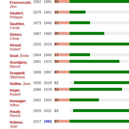
1902
1991
66
Francescatti
,
Zino
1879
1941
16
Gaubert
,
Philippe
1873
1946
21
Gauthiez
,
Cécile
1867
1960
35
Geloso
,
César
1920
2016
67
Giraud
,
Hubert
1904
1946
21
Goué
, Émile
1891
1975
50
Grandjany
,
Marcel
1908
1997
67
Grappelli
,
Stéphane
1930
2019
62
Guillou
, Jean
1886
1978
53
Heger
,
Robert
1892
1955
30
Honegger
,
Arthur
1929
2021
63
Houdy
,
Pierick
1917
1992
67
Hubeau
,
Jean