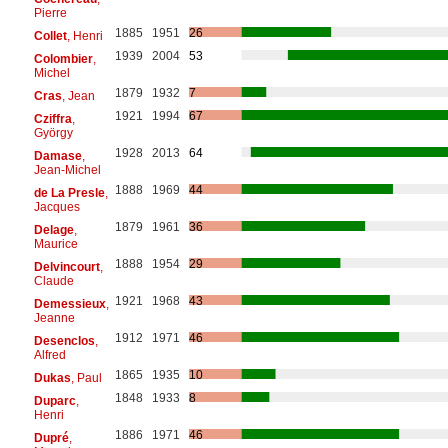
Pierre
1885
1951
26
Collet
, Henri
1939
2004
53
Colombier
,
Michel
1879
1932
7
Cras
, Jean
1921
1994
67
Cziffra
,
György
1928
2013
64
Damase
,
Jean-Michel
1888
1969
44
de La Presle
,
Jacques
1879
1961
36
Delage
,
Maurice
1888
1954
29
Delvincourt
,
Claude
1921
1968
43
Demessieux
,
Jeanne
1912
1971
46
Desenclos
,
Alfred
1865
1935
10
Dukas
, Paul
1848
1933
8
Duparc
,
Henri
1886
1971
46
Dupré
,