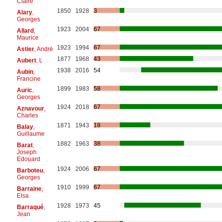
Claire
1850
1928
3
Alary
,
Georges
1923
2004
67
Allard
,
Maurice
1923
1994
67
Astier
, André
1877
1968
43
Aubert
, L
1938
2016
54
Aubin
,
Francine
1899
1983
58
Auric
,
Georges
1924
2018
67
Aznavour
,
Charles
1871
1943
18
Balay
,
Guillaume
1882
1963
38
Barat
,
Joseph
Edouard
1924
2006
67
Barboteu
,
Georges
1910
1999
67
Barraine
,
Elsa
1928
1973
45
Barraqué
,
Jean