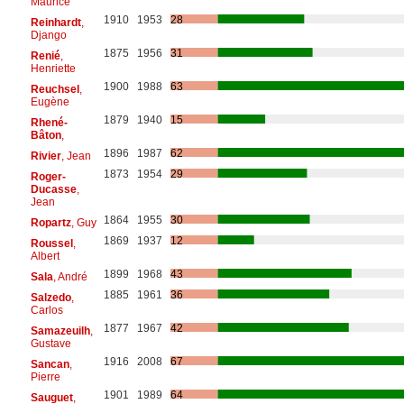
Maurice
1910
1953
28
Reinhardt
,
Django
1875
1956
31
Renié
,
Henriette
1900
1988
63
Reuchsel
,
Eugène
1879
1940
15
Rhené-
Bâton
,
1896
1987
62
Rivier
, Jean
1873
1954
29
Roger-
Ducasse
,
Jean
1864
1955
30
Ropartz
, Guy
1869
1937
12
Roussel
,
Albert
1899
1968
43
Sala
, André
1885
1961
36
Salzedo
,
Carlos
1877
1967
42
Samazeuilh
,
Gustave
1916
2008
67
Sancan
,
Pierre
1901
1989
64
Sauguet
,