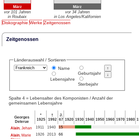
März
März
vor 101 Jahren
vor 34 Jahren
in Roubaix
in Los Angeles/Kalifornien
Diskographie
Werke
Zeitgenossen
Zeitgenossen
Länderauswahl / Sortieren
Name
Geburtsjahr
Lebensjahre
Sterbejahr
Spalte 4 = Lebensalter des Komponisten / Anzahl der
gemeinsamen Lebensjahre
*
†
J.
Georges
1925
1992
67
1920
1930
1940
1950
1960
1970
1980
1
Delerue
1911
1940
15
Alain
, Jehan
1926
2013
66
Alain
, Marie