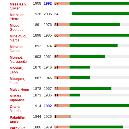
1908
1992
67
Messiaen
,
Olivier
1928
2005
64
Michelot
,
Pierre
1891
1976
51
Migot
,
Georges
1898
1985
60
Mihalovici
,
Marcel
1892
1974
49
Milhaud
,
Darius
1903
1961
36
Monnot
,
Marguerite
1870
1946
21
Moreau
,
Léon
1867
1946
21
Mouquet
,
Jules
1878
1967
42
Mulet
, Henri
1873
1936
11
Mustel
,
Alphonse
1914
1992
67
Ohana
,
Maurice
1844
1926
1
Paladilhe
,
Émile
1886
1979
54
Paray
, Paul