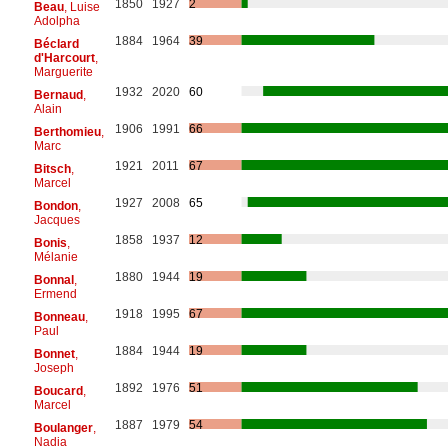
1850
1927
2
Beau
, Luise
Adolpha
1884
1964
39
Béclard
d'Harcourt
,
Marguerite
1932
2020
60
Bernaud
,
Alain
1906
1991
66
Berthomieu
,
Marc
1921
2011
67
Bitsch
,
Marcel
1927
2008
65
Bondon
,
Jacques
1858
1937
12
Bonis
,
Mélanie
1880
1944
19
Bonnal
,
Ermend
1918
1995
67
Bonneau
,
Paul
1884
1944
19
Bonnet
,
Joseph
1892
1976
51
Boucard
,
Marcel
1887
1979
54
Boulanger
,
Nadia