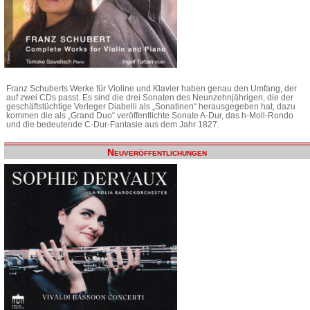
Franz Schuberts Werke für Violine und Klavier haben genau den Umfang, der
auf zwei CDs passt. Es sind die drei Sonaten des Neunzehnjährigen, die der
geschäftstüchtige Verleger Diabelli als „Sonatinen“ herausgegeben hat, dazu
kommen die als „Grand Duo“ veröffentlichte Sonate A-Dur, das h-Moll-Rondo
und die bedeutende C-Dur-Fantasie aus dem Jahr 1827.
Neuveröffentlichungen