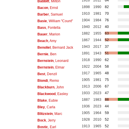
1916
2011
64
Babbitt
, Milton
1898
1990
82
Bacon
, Ernst
1910
1981
70
Barber
, Samuel
1904
1984
76
Basie
, William "Count"
1940
2012
40
Bass
, Fontella
1882
1955
63
Bauer
, Marion
1867
1944
52
Beach
, Amy
1943
2017
37
Benoliel
, Bernard Jack
1891
1943
51
Bernie
, Ben
1918
1990
62
Bernstein
, Leonard
1922
2004
58
Bernstein
, Elmar
1917
1965
48
Best
, Denzil
1905
1981
75
Biondi
, Remo
1913
2006
67
Blackburn
, John
1933
2023
47
Blackwood
, Easley
1887
1983
88
Blake
, Eubie
1936
2023
44
Bley
, Carla
1905
1964
59
Blitzstein
, Marc
1928
2010
52
Bock
, Jerry
1913
1965
52
Bostic
, Earl