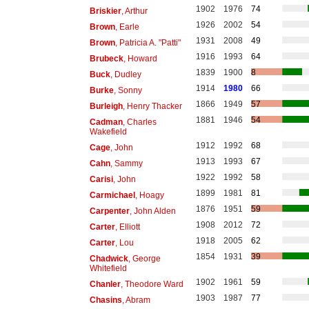
1902
1976
74
Briskier
, Arthur
1926
2002
54
Brown
, Earle
1931
2008
49
Brown
, Patricia A. "Patti"
1916
1993
64
Brubeck
, Howard
1839
1900
8
Buck
, Dudley
1914
1980
66
Burke
, Sonny
1866
1949
57
Burleigh
, Henry Thacker
1881
1946
54
Cadman
, Charles
Wakefield
1912
1992
68
Cage
, John
1913
1993
67
Cahn
, Sammy
1922
1992
58
Carisi
, John
1899
1981
81
Carmichael
, Hoagy
1876
1951
59
Carpenter
, John Alden
1908
2012
72
Carter
, Elliott
1918
2005
62
Carter
, Lou
1854
1931
39
Chadwick
, George
Whitefield
1902
1961
59
Chanler
, Theodore Ward
1903
1987
77
Chasins
, Abram