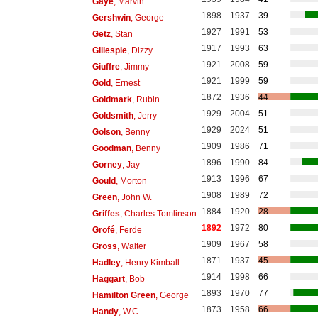
Gaye
, Marvin
1898
1937
39
Gershwin
, George
1927
1991
53
Getz
, Stan
1917
1993
63
Gillespie
, Dizzy
1921
2008
59
Giuffre
, Jimmy
1921
1999
59
Gold
, Ernest
1872
1936
44
Goldmark
, Rubin
1929
2004
51
Goldsmith
, Jerry
1929
2024
51
Golson
, Benny
1909
1986
71
Goodman
, Benny
1896
1990
84
Gorney
, Jay
1913
1996
67
Gould
, Morton
1908
1989
72
Green
, John W.
1884
1920
28
Griffes
, Charles Tomlinson
1892
1972
80
Grofé
, Ferde
1909
1967
58
Gross
, Walter
1871
1937
45
Hadley
, Henry Kimball
1914
1998
66
Haggart
, Bob
1893
1970
77
Hamilton Green
, George
1873
1958
66
Handy
, W.C.