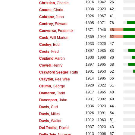
1916
1942
26
Christian
, Charlie
1938
2023
42
Coates
, Gloria
1926
1967
41
Coltrane
, John
1895
1971
76
Confrey
, Edward
1871
1940
48
Converse
, Frederick
1869
1944
52
Cook
, Will Marion
1933
2020
47
Cooley
, Eddi
1897
1985
83
Coots
, Fred
1900
1990
80
Copland
, Aaron
1897
1965
68
Cowell
, Henry
1901
1953
52
Crawford Seeger
, Ruth
1914
1985
66
Crayton
, Pee Wee
1929
2022
51
Crumb
, George
1917
1965
48
Dameron
, Tadd
1931
2002
49
Davenport
, John
1936
2023
44
Davis
, Carl
1926
1991
54
Davis
, Miles
1912
1963
51
Davis
, Walter
1937
2023
43
Del Tredici
, David
1913
2008
67
Dello Joio
, Norman