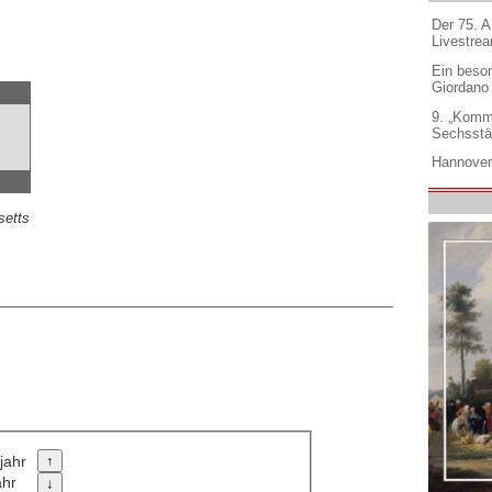
Der 75. 
Livestre
Ein beso
Giordano
9. „Komm
Sechsstä
Hannover
setts
jahr
ahr