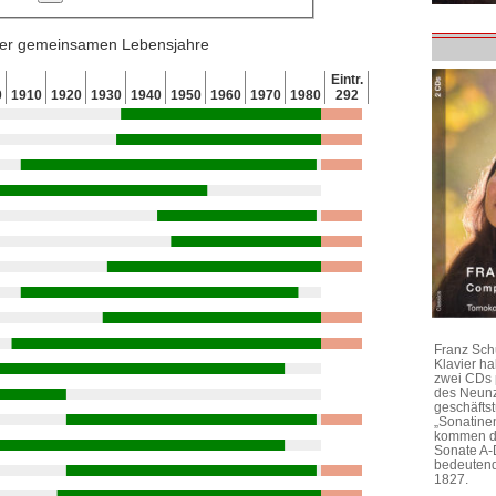
 der gemeinsamen Lebensjahre
Eintr.
0
1910
1920
1930
1940
1950
1960
1970
1980
292
Franz Sch
Klavier h
zwei CDs 
des Neunz
geschäftst
„Sonatine
kommen di
Sonate A-
bedeutend
1827.