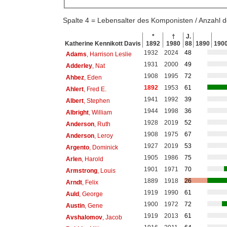
Spalte 4 = Lebensalter des Komponisten / Anzahl
*
†
J.
Katherine Kennikott Davis
1892
1980
88
1890
190
1932
2024
48
Adams
, Harrison Leslie
1931
2000
49
Adderley
, Nat
1908
1995
72
Ahbez
, Eden
1892
1953
61
Ahlert
, Fred E.
1941
1992
39
Albert
, Stephen
1944
1998
36
Albright
, William
1928
2019
52
Anderson
, Ruth
1908
1975
67
Anderson
, Leroy
1927
2019
53
Argento
, Dominick
1905
1986
75
Arlen
, Harold
1901
1971
70
Armstrong
, Louis
1889
1918
26
Arndt
, Felix
1919
1990
61
Auld
, George
1900
1972
72
Austin
, Gene
1919
2013
61
Avshalomov
, Jacob