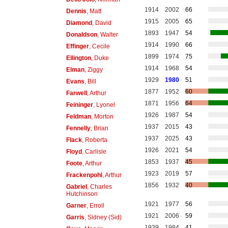
1914
2002
66
Dennis
, Matt
1915
2005
65
Diamond
, David
1893
1947
54
Donaldson
, Walter
1914
1990
66
Effinger
, Cecile
1899
1974
75
Ellington
, Duke
1914
1968
54
Elman
, Ziggy
1929
1980
51
Evans
, Bill
1877
1952
60
Farwell
, Arthur
1871
1956
64
Feininger
, Lyonel
1926
1987
54
Feldman
, Morton
1937
2015
43
Fennelly
, Brian
1937
2025
43
Flack
, Roberta
1926
2021
54
Floyd
, Carlisle
1853
1937
45
Foote
, Arthur
1923
2019
57
Frackenpohl
, Arthur
1856
1932
40
Gabriel
, Charles
Hutchinson
1921
1977
56
Garner
, Erroll
1921
2006
59
Garris
, Sidney (Sid)
1939
1984
41