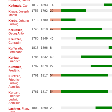
1812
1893
14
Koßmaly
, Carl
1756
1792
29
Kraus
, Joseph
Martin
1713
1780
17
Krebs
, Johann
Ludwig
1746
1810
47
Kreusser
,
Georg Anton
1780
1849
46
Kreutzer
,
Conradin
1818
1896
8
Kufferath
,
Ferdinand
1786
1832
40
Kuhlau
,
Friedrich
1797
1879
29
Kummer
,
Frédéric
1761
1817
54
Kuntzen
,
Friedrich
Ludwig
Aemilius
1761
1817
54
Kunzen
,
Friedrich
Ludwig
Aemilius
1803
1890
23
Lachner
, Franz