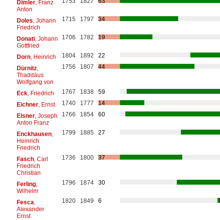
1753
1827
63
Dimler
, Franz
Anton
1715
1797
34
Doles
, Johann
Friedrich
1706
1782
19
Donati
, Johann
Gottfried
1804
1892
22
Dorn
, Heinrich
1756
1807
44
Dürnitz
,
Thaddäus
Wolfgang von
1767
1838
59
Eck
, Friedrich
1740
1777
14
Eichner
, Ernst
1766
1854
60
Elsner
, Joseph
Anton Franz
1799
1885
27
Enckhausen
,
Heinrich
Friedrich
1736
1800
37
Fasch
, Carl
Friedrich
Christian
1796
1874
30
Ferling
,
Wilhelm
1820
1849
6
Fesca
,
Alexander
Ernst