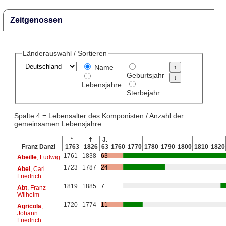
Zeitgenossen
Länderauswahl / Sortieren
Name
Geburtsjahr
Lebensjahre
Sterbejahr
Spalte 4 = Lebensalter des Komponisten / Anzahl der
gemeinsamen Lebensjahre
*
†
J.
Franz Danzi
1763
1826
63
1760
1770
1780
1790
1800
1810
1820
1761
1838
63
Abeille
, Ludwig
1723
1787
24
Abel
, Carl
Friedrich
1819
1885
7
Abt
, Franz
Wilhelm
1720
1774
11
Agricola
,
Johann
Friedrich