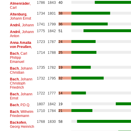
1786
1843
40
Almenräder
,
Carl
1734
1801
38
Altenburg
,
Johann Ernst
1741
1799
36
André
, Johann
1775
1842
51
André
, Johann
Anton
1723
1787
24
Anna Amalia
von Preußen
,
1714
1788
25
Bach
, Carl
Philipp
Emanuel
1735
1782
19
Bach
, Johann
Christian
1732
1795
32
Bach
, Johann
Christoph
Friedrich
1722
1777
14
Bach
, Johann
Ernst
1807
1842
19
Bach
, P.D.Q.
1710
1784
21
Bach
, Wilhelm
Friedemann
1768
1830
58
Backofen
,
Georg Heinrich