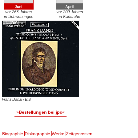
Juni
April
vor 263 Jahren
vor 200 Jahren
in Schwetzingen
in Karlsruhe
Franz Danzi / BIS
»Bestellungen bei jpc«
Biographie
Diskographie
Werke
Zeitgenossen