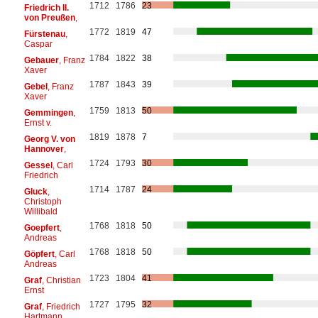
1712
1786
23
Friedrich II.
von Preußen
,
1772
1819
47
Fürstenau
,
Caspar
1784
1822
38
Gebauer
, Franz
Xaver
1787
1843
39
Gebel
, Franz
Xaver
1759
1813
50
Gemmingen
,
Ernst v.
1819
1878
7
Georg V. von
Hannover
,
1724
1793
30
Gessel
, Carl
Friedrich
1714
1787
24
Gluck
,
Christoph
Willibald
1768
1818
50
Goepfert
,
Andreas
1768
1818
50
Göpfert
, Carl
Andreas
1723
1804
41
Graf
, Christian
Ernst
1727
1795
32
Graf
, Friedrich
Hartmann