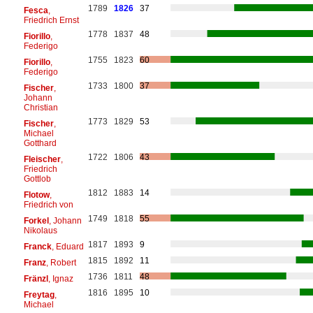
1789
1826
37
Fesca
,
Friedrich Ernst
1778
1837
48
Fiorillo
,
Federigo
1755
1823
60
Fiorillo
,
Federigo
1733
1800
37
Fischer
,
Johann
Christian
1773
1829
53
Fischer
,
Michael
Gotthard
1722
1806
43
Fleischer
,
Friedrich
Gottlob
1812
1883
14
Flotow
,
Friedrich von
1749
1818
55
Forkel
, Johann
Nikolaus
1817
1893
9
Franck
, Eduard
1815
1892
11
Franz
, Robert
1736
1811
48
Fränzl
, Ignaz
1816
1895
10
Freytag
,
Michael