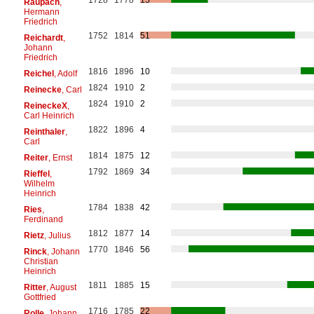
Raupach
,
Hermann
Friedrich
1752
1814
51
Reichardt
,
Johann
Friedrich
1816
1896
10
Reichel
, Adolf
1824
1910
2
Reinecke
, Carl
1824
1910
2
ReineckeX
,
Carl Heinrich
1822
1896
4
Reinthaler
,
Carl
1814
1875
12
Reiter
, Ernst
1792
1869
34
Rieffel
,
Wilhelm
Heinrich
1784
1838
42
Ries
,
Ferdinand
1812
1877
14
Rietz
, Julius
1770
1846
56
Rinck
, Johann
Christian
Heinrich
1811
1885
15
Ritter
, August
Gottfried
1716
1785
22
Rolle
, Johann