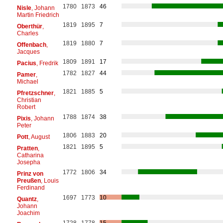
1780
1873
46
Nisle
, Johann
Martin Friedrich
1819
1895
7
Oberthür
,
Charles
1819
1880
7
Offenbach
,
Jacques
1809
1891
17
Pacius
, Fredrik
1782
1827
44
Pamer
,
Michael
1821
1885
5
Pfretzschner
,
Christian
Robert
1788
1874
38
Pixis
, Johann
Peter
1806
1883
20
Pott
, August
1821
1895
5
Pratten
,
Catharina
Josepha
1772
1806
34
Prinz von
Preußen
, Louis
Ferdinand
1697
1773
10
Quantz
,
Johann
Joachim
1728
1778
15