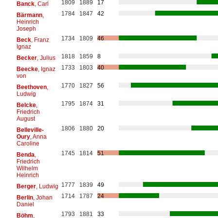
1809
1889
17
Banck
, Carl
1784
1847
42
Bärmann
,
Heinrich
Joseph
1734
1809
46
Beck
, Franz
Ignaz
1818
1859
8
Becker
, Julius
1733
1803
40
Beecke
, Ignaz
von
1770
1827
56
Beethoven
,
Ludwig
1795
1874
31
Belcke
,
Friedrich
August
1806
1880
20
Belleville-
Oury
, Anna
Caroline
1745
1814
51
Benda
,
Friedrich
Wilhelm
Heinrich
1777
1839
49
Berger
, Ludwig
1714
1787
24
Berlin
, Johan
Daniel
1793
1881
33
Böhm
,