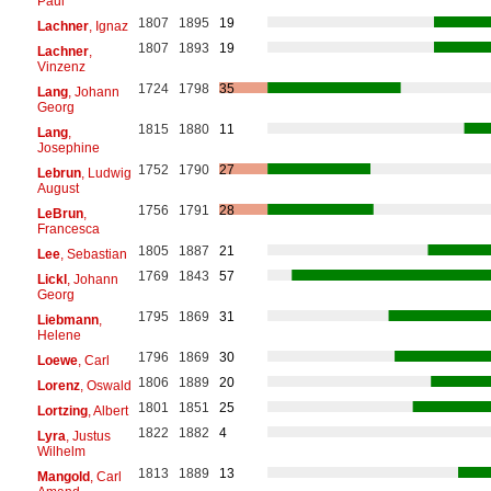
Paul
1807
1895
19
Lachner
, Ignaz
1807
1893
19
Lachner
,
Vinzenz
1724
1798
35
Lang
, Johann
Georg
1815
1880
11
Lang
,
Josephine
1752
1790
27
Lebrun
, Ludwig
August
1756
1791
28
LeBrun
,
Francesca
1805
1887
21
Lee
, Sebastian
1769
1843
57
Lickl
, Johann
Georg
1795
1869
31
Liebmann
,
Helene
1796
1869
30
Loewe
, Carl
1806
1889
20
Lorenz
, Oswald
1801
1851
25
Lortzing
, Albert
1822
1882
4
Lyra
, Justus
Wilhelm
1813
1889
13
Mangold
, Carl