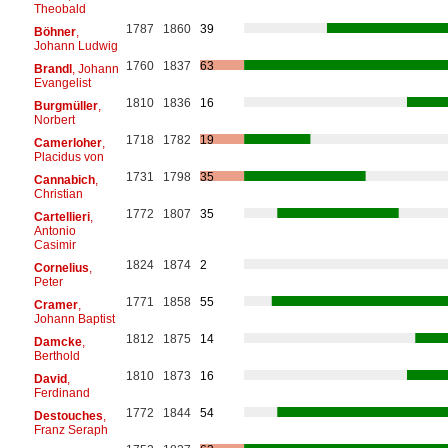
Theobald
1787
1860
39
Böhner
,
Johann Ludwig
1760
1837
63
Brandl
, Johann
Evangelist
1810
1836
16
Burgmüller
,
Norbert
1718
1782
19
Camerloher
,
Placidus von
1731
1798
35
Cannabich
,
Christian
1772
1807
35
Cartellieri
,
Antonio
Casimir
1824
1874
2
Cornelius
,
Peter
1771
1858
55
Cramer
,
Johann Baptist
1812
1875
14
Damcke
,
Berthold
1810
1873
16
David
,
Ferdinand
1772
1844
54
Destouches
,
Franz Seraph