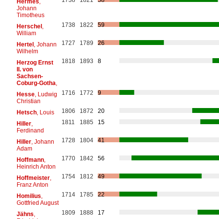
Hermes
,
Johann
Timotheus
1738
1822
59
Herschel
,
William
1727
1789
26
Hertel
, Johann
Wilhelm
1818
1893
8
Herzog Ernst
II. von
Sachsen-
Coburg-Gotha
,
1716
1772
9
Hesse
, Ludwig
Christian
1806
1872
20
Hetsch
, Louis
1811
1885
15
Hiller
,
Ferdinand
1728
1804
41
Hiller
, Johann
Adam
1770
1842
56
Hoffmann
,
Heinrich Anton
1754
1812
49
Hoffmeister
,
Franz Anton
1714
1785
22
Homilius
,
Gottfried August
1809
1888
17
Jähns
,