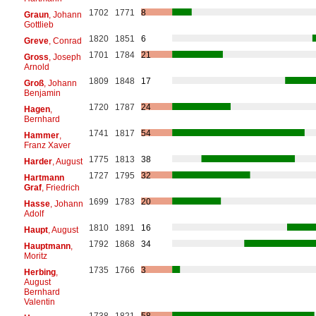
1702
1771
8
Graun
, Johann
Gottlieb
1820
1851
6
Greve
, Conrad
1701
1784
21
Gross
, Joseph
Arnold
1809
1848
17
Groß
, Johann
Benjamin
1720
1787
24
Hagen
,
Bernhard
1741
1817
54
Hammer
,
Franz Xaver
1775
1813
38
Harder
, August
1727
1795
32
Hartmann
Graf
, Friedrich
1699
1783
20
Hasse
, Johann
Adolf
1810
1891
16
Haupt
, August
1792
1868
34
Hauptmann
,
Moritz
1735
1766
3
Herbing
,
August
Bernhard
Valentin
1738
1821
58