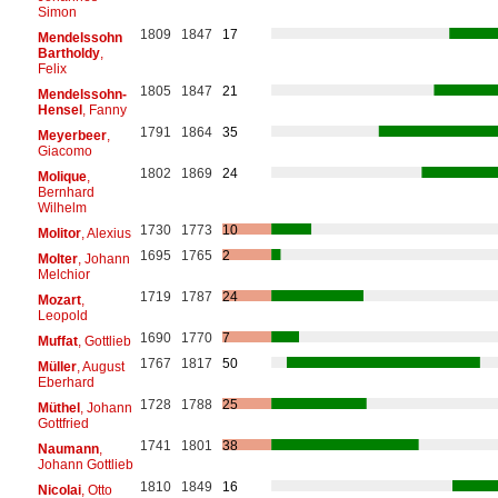
Simon
1809
1847
17
Mendelssohn
Bartholdy
,
Felix
1805
1847
21
Mendelssohn-
Hensel
, Fanny
1791
1864
35
Meyerbeer
,
Giacomo
1802
1869
24
Molique
,
Bernhard
Wilhelm
1730
1773
10
Molitor
, Alexius
1695
1765
2
Molter
, Johann
Melchior
1719
1787
24
Mozart
,
Leopold
1690
1770
7
Muffat
, Gottlieb
1767
1817
50
Müller
, August
Eberhard
1728
1788
25
Müthel
, Johann
Gottfried
1741
1801
38
Naumann
,
Johann Gottlieb
1810
1849
16
Nicolai
, Otto