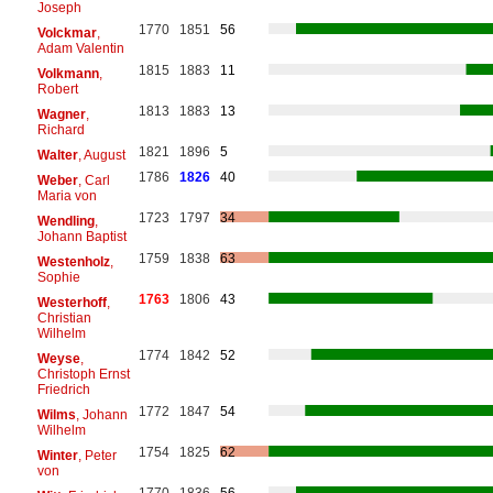
Joseph
1770
1851
56
Volckmar
,
Adam Valentin
1815
1883
11
Volkmann
,
Robert
1813
1883
13
Wagner
,
Richard
1821
1896
5
Walter
, August
1786
1826
40
Weber
, Carl
Maria von
1723
1797
34
Wendling
,
Johann Baptist
1759
1838
63
Westenholz
,
Sophie
1763
1806
43
Westerhoff
,
Christian
Wilhelm
1774
1842
52
Weyse
,
Christoph Ernst
Friedrich
1772
1847
54
Wilms
, Johann
Wilhelm
1754
1825
62
Winter
, Peter
von
1770
1836
56