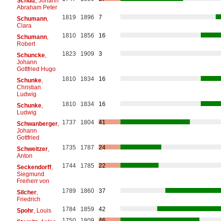
Schulz
, Johann
Abraham Peter
1819
1896
7
Schumann
,
Clara
1810
1856
16
Schumann
,
Robert
1823
1909
3
Schuncke
,
Johann
Gottfried Hugo
1810
1834
16
Schunke
,
Christian
Ludwig
1810
1834
16
Schunke
,
Ludwig
1737
1804
41
Schwanberger
,
Johann
Gottfried
1735
1787
24
Schweitzer
,
Anton
1744
1785
22
Seckendorff
,
Siegmund
Freiherr von
1789
1860
37
Silcher
,
Friedrich
1784
1859
42
Spohr
, Louis
1750
1809
46