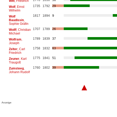
Witt
, Friedrich
1735
1792
29
Wolf
, Ernst
Wilhelm
1817
1894
9
Wolf
Baudissin
,
Sophie Gräfin
1707
1789
26
Wolff
, Christian
Michael
1789
1839
37
Wolfram
,
Joseph
1758
1832
63
Zelter
, Carl
Friedrich
1775
1841
51
Zeuner
, Karl
Traugott
1760
1802
39
Zumsteeg
,
Johann Rudolf
▲
Anzeige