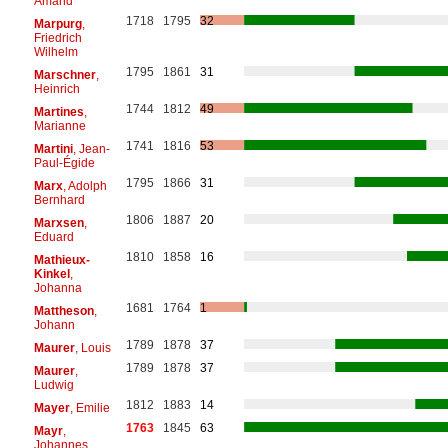
Amand
1718
1795
32
Marpurg
,
Friedrich
Wilhelm
1795
1861
31
Marschner
,
Heinrich
1744
1812
49
Martines
,
Marianne
1741
1816
53
Martini
, Jean-
Paul-Égide
1795
1866
31
Marx
, Adolph
Bernhard
1806
1887
20
Marxsen
,
Eduard
1810
1858
16
Mathieux-
Kinkel
,
Johanna
1681
1764
1
Mattheson
,
Johann
1789
1878
37
Maurer
, Louis
1789
1878
37
Maurer
,
Ludwig
1812
1883
14
Mayer
, Emilie
1763
1845
63
Mayr
,
Johannes