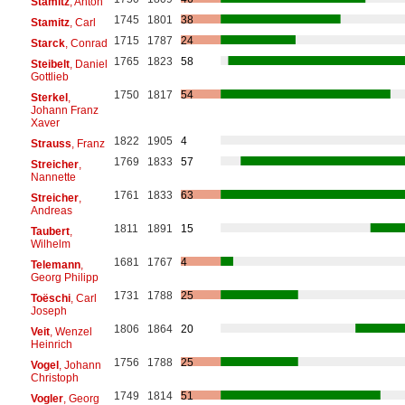
Stamitz
, Anton
1745
1801
38
Stamitz
, Carl
1715
1787
24
Starck
, Conrad
1765
1823
58
Steibelt
, Daniel
Gottlieb
1750
1817
54
Sterkel
,
Johann Franz
Xaver
1822
1905
4
Strauss
, Franz
1769
1833
57
Streicher
,
Nannette
1761
1833
63
Streicher
,
Andreas
1811
1891
15
Taubert
,
Wilhelm
1681
1767
4
Telemann
,
Georg Philipp
1731
1788
25
Toëschi
, Carl
Joseph
1806
1864
20
Veit
, Wenzel
Heinrich
1756
1788
25
Vogel
, Johann
Christoph
1749
1814
51
Vogler
, Georg