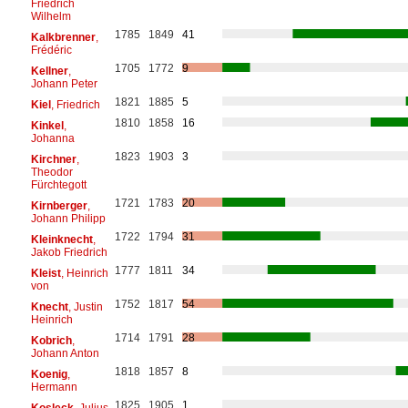
Friedrich
Wilhelm
1785
1849
41
Kalkbrenner
,
Frédéric
1705
1772
9
Kellner
,
Johann Peter
1821
1885
5
Kiel
, Friedrich
1810
1858
16
Kinkel
,
Johanna
1823
1903
3
Kirchner
,
Theodor
Fürchtegott
1721
1783
20
Kirnberger
,
Johann Philipp
1722
1794
31
Kleinknecht
,
Jakob Friedrich
1777
1811
34
Kleist
, Heinrich
von
1752
1817
54
Knecht
, Justin
Heinrich
1714
1791
28
Kobrich
,
Johann Anton
1818
1857
8
Koenig
,
Hermann
1825
1905
1
Kosleck
, Julius