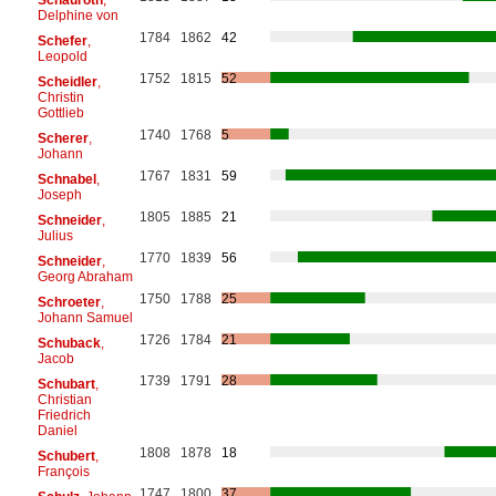
Delphine von
1784
1862
42
Schefer
,
Leopold
1752
1815
52
Scheidler
,
Christin
Gottlieb
1740
1768
5
Scherer
,
Johann
1767
1831
59
Schnabel
,
Joseph
1805
1885
21
Schneider
,
Julius
1770
1839
56
Schneider
,
Georg Abraham
1750
1788
25
Schroeter
,
Johann Samuel
1726
1784
21
Schuback
,
Jacob
1739
1791
28
Schubart
,
Christian
Friedrich
Daniel
1808
1878
18
Schubert
,
François
1747
1800
37