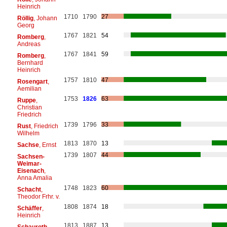
Heinrich
1710
1790
27
Röllig
, Johann
Georg
1767
1821
54
Romberg
,
Andreas
1767
1841
59
Romberg
,
Bernhard
Heinrich
1757
1810
47
Rosengart
,
Aemilian
1753
1826
63
Ruppe
,
Christian
Friedrich
1739
1796
33
Rust
, Friedrich
Wilhelm
1813
1870
13
Sachse
, Ernst
1739
1807
44
Sachsen-
Weimar-
Eisenach
,
Anna Amalia
1748
1823
60
Schacht
,
Theodor Frhr. v.
1808
1874
18
Schäffer
,
Heinrich
1813
1887
13
Schauroth
,