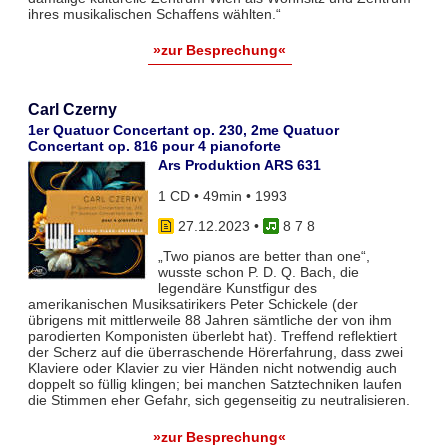
ihres musikalischen Schaffens wählten.“
»zur Besprechung«
Carl Czerny
1er Quatuor Concertant op. 230, 2me Quatuor
Concertant op. 816 pour 4 pianoforte
Ars Produktion ARS 631
1 CD • 49min • 1993
27.12.2023
•
8 7 8
„Two pianos are better than one“,
wusste schon P. D. Q. Bach, die
legendäre Kunstfigur des
amerikanischen Musiksatirikers Peter Schickele (der
übrigens mit mittlerweile 88 Jahren sämtliche der von ihm
parodierten Komponisten überlebt hat). Treffend reflektiert
der Scherz auf die überraschende Hörerfahrung, dass zwei
Klaviere oder Klavier zu vier Händen nicht notwendig auch
doppelt so füllig klingen; bei manchen Satztechniken laufen
die Stimmen eher Gefahr, sich gegenseitig zu neutralisieren.
»zur Besprechung«