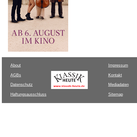
About
Impressum
AGBs
Kontakt
Datenschutz
Mediadaten
Haftungsausschluss
Sitemap