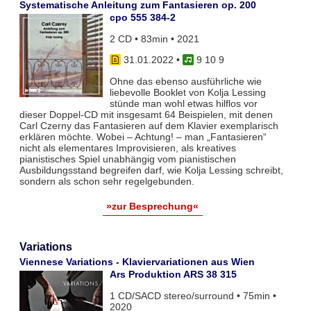
Systematische Anleitung zum Fantasieren op. 200
cpo 555 384-2
2 CD • 83min • 2021
31.01.2022
•
9 10 9
Ohne das ebenso ausführliche wie
liebevolle Booklet von Kolja Lessing
stünde man wohl etwas hilflos vor
dieser Doppel-CD mit insgesamt 64 Beispielen, mit denen
Carl Czerny das Fantasieren auf dem Klavier exemplarisch
erklären möchte. Wobei – Achtung! – man „Fantasieren“
nicht als elementares Improvisieren, als kreatives
pianistisches Spiel unabhängig vom pianistischen
Ausbildungsstand begreifen darf, wie Kolja Lessing schreibt,
sondern als schon sehr regelgebunden.
»zur Besprechung«
Variations
Viennese Variations - Klaviervariationen aus Wien
Ars Produktion ARS 38 315
1 CD/SACD stereo/surround • 75min •
2020