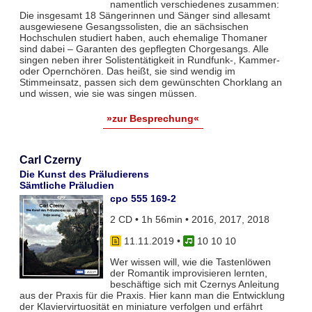
namentlich verschiedenes zusammen:
Die insgesamt 18 Sängerinnen und Sänger sind allesamt
ausgewiesene Gesangssolisten, die an sächsischen
Hochschulen studiert haben, auch ehemalige Thomaner
sind dabei – Garanten des gepflegten Chorgesangs. Alle
singen neben ihrer Solistentätigkeit in Rundfunk-, Kammer-
oder Opernchören. Das heißt, sie sind wendig im
Stimmeinsatz, passen sich dem gewünschten Chorklang an
und wissen, wie sie was singen müssen.
»zur Besprechung«
Carl Czerny
Die Kunst des Präludierens
Sämtliche Präludien
cpo 555 169-2
2 CD • 1h 56min • 2016, 2017, 2018
11.11.2019
•
10 10 10
Wer wissen will, wie die Tastenlöwen
der Romantik improvisieren lernten,
beschäftige sich mit Czernys Anleitung
aus der Praxis für die Praxis. Hier kann man die Entwicklung
der Klaviervirtuosität en miniature verfolgen und erfährt