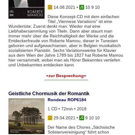
14.08.2021
•
10 9 10
Diese Konzept-CD mit dem einfachen
Titel „Viennese Variations“ ist eine
Wundertüte: Zuerst denkt man: Wieder mal eine
Liebhabersammlung von Titeln. Dann aber staunt man
immer mehr über die Reichhaltigkeit der Werke und die
Entdeckerfreude von Roberte Mamou, dieser in Tunesien
geboren und aufgewachsenen, aber in Belgien musikalisch
sozialisierten Pianistin. Sechs Variationswerke für Klavier
aus dem Wien der Jahre 1789 bis 1827 hat Roberte Mamou
hier versammelt, wobei man als Hörer Bekanntes vertiefen
und Unbekanntes entdecken kann.
»zur Besprechung«
Geistliche Chormusik der Romantik
Rondeau ROP6184
1 CD • 72min • 2018
29.04.2021
•
9 10 10
Der Name des Chores „Sächsische
Solistenvereinigung“ führt schon