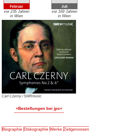
Februar
Juli
vor 235 Jahren
vor 169 Jahren
in Wien
in Wien
Carl Czerny / SWRmusic
»Bestellungen bei jpc«
Biographie
Diskographie
Werke
Zeitgenossen