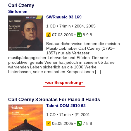
Carl Czerny
Sinfonien
SWRmusic 93.169
1 CD • 74min • 2004, 2005
07.03.2006
•
8 9 8
Bedauerlicherweise kennen die meisten
Musik-Liebhaber Carl Czerny (1791–
1857) nur als Verfasser
musikpädagogischer Lehrwerke und Etüden. Der sehr
produktive, geniale Wiener hat jedoch in seinem 65 Jahre
währenden Leben sicherlich an die 1000 Werke
hinterlassen; seine ernsthaften Kompositionen [...]
»zur Besprechung«
Carl Czerny 3 Sonatas For Piano 4 Hands
Talent DOM 2910 62
1 CD • 71min • [P] 2001
05.08.2005
•
7 8 8