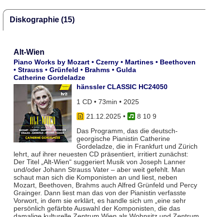
Diskographie (15)
Alt-Wien
Piano Works by Mozart • Czerny • Martines • Beethoven
• Strauss • Grünfeld • Brahms • Gulda
Catherine Gordeladze
hänssler CLASSIC HC24050
1 CD • 73min • 2025
21.12.2025
•
8 10 9
Das Programm, das die deutsch-
georgische Pianistin Catherine
Gordeladze, die in Frankfurt und Zürich
lehrt, auf ihrer neuesten CD präsentiert, irritiert zunächst:
Der Titel „Alt-Wien“ suggeriert Musik von Joseph Lanner
und/oder Johann Strauss Vater – aber weit gefehlt. Man
schaut man sich die Komponisten an und liest, neben
Mozart, Beethoven, Brahms auch Alfred Grünfeld und Percy
Grainger. Dann liest man das von der Pianistin verfasste
Vorwort, in dem sie erklärt, es handle sich um „eine sehr
persönlich gefärbte Auswahl der Komponisten, die das
damalige kulturelle Zentrum Wien als Wohnsitz und Zentrum