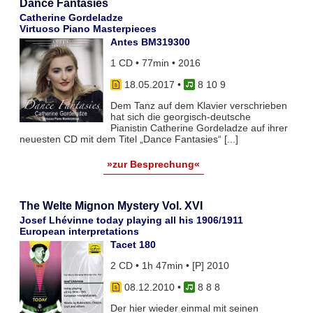
Dance Fantasies
Catherine Gordeladze
Virtuoso Piano Masterpieces
Antes BM319300
1 CD • 77min • 2016
18.05.2017
•
8 10 9
Dem Tanz auf dem Klavier verschrieben
hat sich die georgisch-deutsche
Pianistin Catherine Gordeladze auf ihrer
neuesten CD mit dem Titel „Dance Fantasies“ [...]
»zur Besprechung«
The Welte Mignon Mystery Vol. XVI
Josef Lhévinne today playing all his 1906/1911
European interpretations
Tacet 180
2 CD • 1h 47min • [P] 2010
08.12.2010
•
8 8 8
Der hier wieder einmal mit seinen