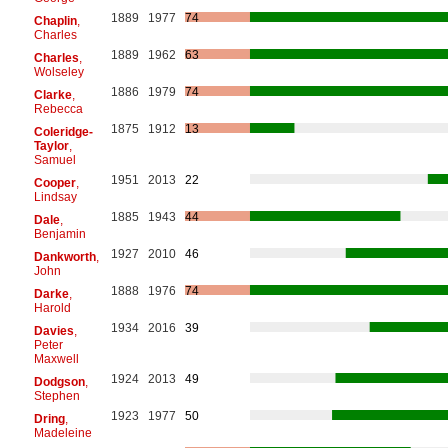
1889
1977
74
Chaplin
,
Charles
1889
1962
63
Charles
,
Wolseley
1886
1979
74
Clarke
,
Rebecca
1875
1912
13
Coleridge-
Taylor
,
Samuel
1951
2013
22
Cooper
,
Lindsay
1885
1943
44
Dale
,
Benjamin
1927
2010
46
Dankworth
,
John
1888
1976
74
Darke
,
Harold
1934
2016
39
Davies
,
Peter
Maxwell
1924
2013
49
Dodgson
,
Stephen
1923
1977
50
Dring
,
Madeleine