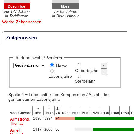
Dezember
März
vor 127 Jahren
vor 53 Jahren
in Teddington
in Blue Harbour
Werke
Zeitgenossen
Zeitgenossen
Länderauswahl / Sortieren
Name
Geburtsjahr
Lebensjahre
Sterbejahr
Spalte 4 = Lebensalter des Komponisten / Anzahl der
gemeinsamen Lebensjahre
*
†
J.
Noel Coward
1899
1973
74
1890
1900
1910
1920
1930
1940
1950
1
1898
1994
74
Armstrong
,
Thomas
1917
2009
56
Arnell
,