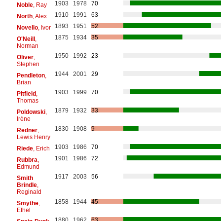
1903
1978
70
Noble
, Ray
1910
1991
63
North
, Alex
1893
1951
52
Novello
, Ivor
1875
1934
35
O'Neill
,
Norman
1950
1992
23
Oliver
,
Stephen
1944
2001
29
Pendleton
,
Brian
1903
1999
70
Pitfield
,
Thomas
1879
1932
33
Poldowski
,
Irène
1830
1908
9
Redner
,
Lewis Henry
1903
1986
70
Riede
, Erich
1901
1986
72
Rubbra
,
Edmund
1917
2003
56
Smith
Brindle
,
Reginald
1858
1944
45
Smythe
,
Ethel
1880
1962
63