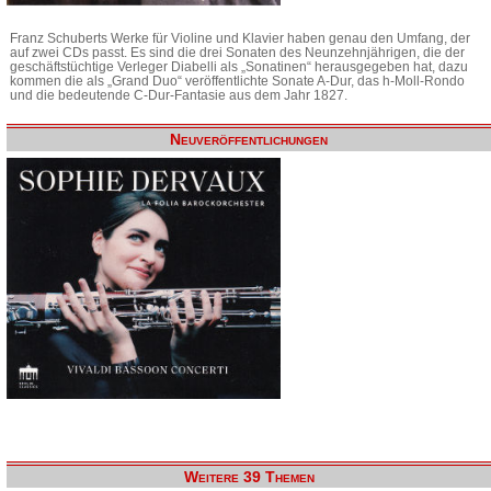
Franz Schuberts Werke für Violine und Klavier haben genau den Umfang, der
auf zwei CDs passt. Es sind die drei Sonaten des Neunzehnjährigen, die der
geschäftstüchtige Verleger Diabelli als „Sonatinen“ herausgegeben hat, dazu
kommen die als „Grand Duo“ veröffentlichte Sonate A-Dur, das h-Moll-Rondo
und die bedeutende C-Dur-Fantasie aus dem Jahr 1827.
Neuveröffentlichungen
Weitere 39 Themen