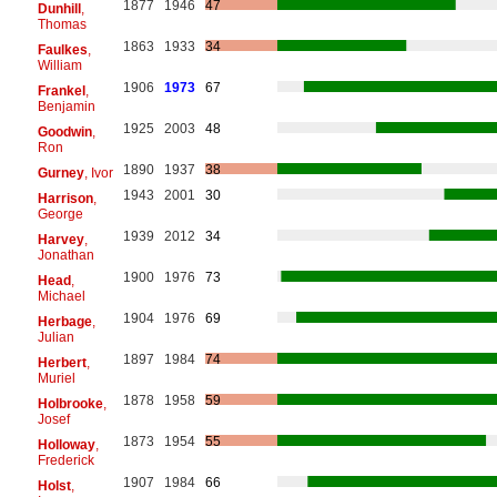
1877
1946
47
Dunhill
,
Thomas
1863
1933
34
Faulkes
,
William
1906
1973
67
Frankel
,
Benjamin
1925
2003
48
Goodwin
,
Ron
1890
1937
38
Gurney
, Ivor
1943
2001
30
Harrison
,
George
1939
2012
34
Harvey
,
Jonathan
1900
1976
73
Head
,
Michael
1904
1976
69
Herbage
,
Julian
1897
1984
74
Herbert
,
Muriel
1878
1958
59
Holbrooke
,
Josef
1873
1954
55
Holloway
,
Frederick
1907
1984
66
Holst
,