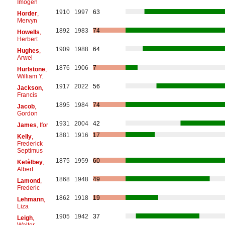
Imogen
1910
1997
63
Horder
,
Mervyn
1892
1983
74
Howells
,
Herbert
1909
1988
64
Hughes
,
Arwel
1876
1906
7
Hurlstone
,
William Y.
1917
2022
56
Jackson
,
Francis
1895
1984
74
Jacob
,
Gordon
1931
2004
42
James
, Ifor
1881
1916
17
Kelly
,
Frederick
Septimus
1875
1959
60
Ketèlbey
,
Albert
1868
1948
49
Lamond
,
Frederic
1862
1918
19
Lehmann
,
Liza
1905
1942
37
Leigh
,
Walter