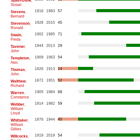
Spain-Dunk
,
Susan
1916
1983
57
Stevens
,
Bernard
1928
2015
45
Stevenson
,
Ronald
1902
1985
71
Swain
,
Freda
1944
2013
29
Tavener
,
John
1909
1963
54
Templeton
,
Alec
1826
1913
14
Thomas
,
John
1872
1951
52
Walthew
,
Richard
1905
1984
68
Warren
,
Constance
1914
1982
59
Webber
,
William
Lloyd
1876
1944
45
Whittaker
,
William
Gillies
1919
2019
54
Willcocks
,