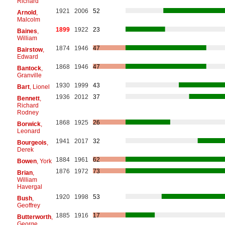
Richard
1921
2006
52
Arnold
,
Malcolm
1899
1922
23
Baines
,
William
1874
1946
47
Bairstow
,
Edward
1868
1946
47
Bantock
,
Granville
1930
1999
43
Bart
, Lionel
1936
2012
37
Bennett
,
Richard
Rodney
1868
1925
26
Borwick
,
Leonard
1941
2017
32
Bourgeois
,
Derek
1884
1961
62
Bowen
, York
1876
1972
73
Brian
,
William
Havergal
1920
1998
53
Bush
,
Geoffrey
1885
1916
17
Butterworth
,
George