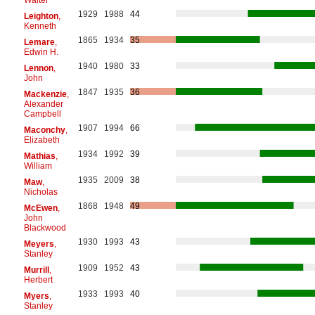
1929
1988
44
Leighton
,
Kenneth
1865
1934
35
Lemare
,
Edwin H.
1940
1980
33
Lennon
,
John
1847
1935
36
Mackenzie
,
Alexander
Campbell
1907
1994
66
Maconchy
,
Elizabeth
1934
1992
39
Mathias
,
William
1935
2009
38
Maw
,
Nicholas
1868
1948
49
McEwen
,
John
Blackwood
1930
1993
43
Meyers
,
Stanley
1909
1952
43
Murrill
,
Herbert
1933
1993
40
Myers
,
Stanley