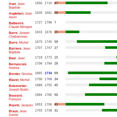
1650
1710
47
Anet
, Jean-
Baptiste
1635
1691
28
Anglebert
, Jean
Henri
1727
1799
7
Balbastre
,
Claude Bénigne
1633
1678
15
Barre
, Joseph
Chabanceau
1675
1745
59
Barre
, Michel
1707
1747
27
Barriere
, Jean-
Baptiste
1719
1773
15
Baur
, Jean
1706
1784
28
Bernasconi
,
Andrea
1665
1734
69
Bernier
, Nicolas
1700
1768
34
Blavet
, Michel
1689
1755
45
Boismortier
,
Joseph Bodin
1684
1760
50
Bouvard
,
François
1653
1706
43
Boyvin
, Jacques
1703
1738
31
Braun
, Jean
Daniel