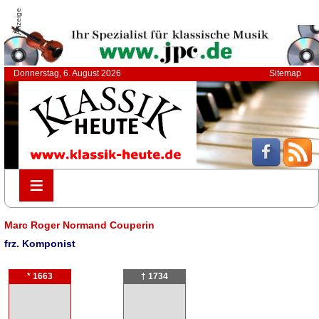
Anzeige
Donnerstag, 6. August 2026
Sitemap
≡
≡
Marc Roger Normand Couperin
frz. Komponist
* 1663
† 1734