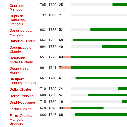
1705
1730
25
Courbois
,
Philippe
1732
1808
2
Cupis de
Camargo
,
François
1682
1738
52
Dandrieu
, Jean-
François
1664
1733
69
Dandrieu
, Pierre
1694
1772
40
Daquin
, Louis-
Claude
1657
1726
63
Delalande
,
Michel-Richard
1661
1741
71
Desmarest
,
Henry
1667
1740
67
Dieupart
,
Charles François
1710
1755
24
Dollé
, Charles
1680
1756
54
Dornel
, Antoine
1715
1789
19
Duphly
, Jacques
1649
1696
33
Farinel
, Michel
1666
1746
68
Ferté
, Charles-
François
Grégoire