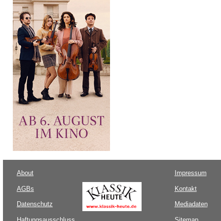
About
Impressum
AGBs
Kontakt
Datenschutz
Mediadaten
Haftungsausschluss
Sitemap