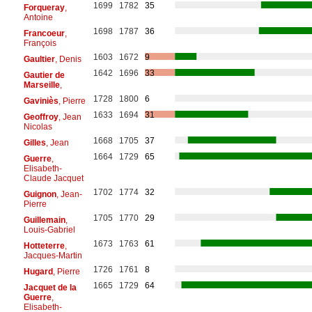
1699
1782
35
Forqueray
,
Antoine
1698
1787
36
Francoeur
,
François
1603
1672
9
Gaultier
, Denis
1642
1696
33
Gautier de
Marseille
,
1728
1800
6
Gaviniès
, Pierre
1633
1694
31
Geoffroy
, Jean
Nicolas
1668
1705
37
Gilles
, Jean
1664
1729
65
Guerre
,
Elisabeth-
Claude Jacquet
1702
1774
32
Guignon
, Jean-
Pierre
1705
1770
29
Guillemain
,
Louis-Gabriel
1673
1763
61
Hotteterre
,
Jacques-Martin
1726
1761
8
Hugard
, Pierre
1665
1729
64
Jacquet de la
Guerre
,
Elisabeth-