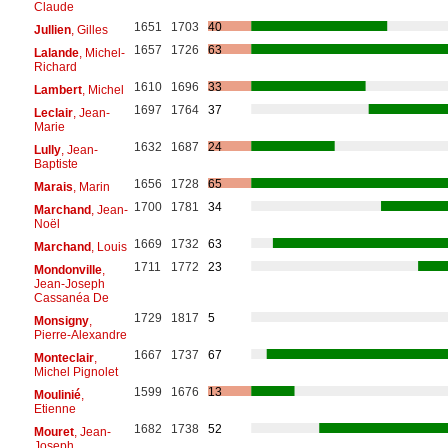
Claude
1651
1703
40
Jullien
, Gilles
1657
1726
63
Lalande
, Michel-
Richard
1610
1696
33
Lambert
, Michel
1697
1764
37
Leclair
, Jean-
Marie
1632
1687
24
Lully
, Jean-
Baptiste
1656
1728
65
Marais
, Marin
1700
1781
34
Marchand
, Jean-
Noël
1669
1732
63
Marchand
, Louis
1711
1772
23
Mondonville
,
Jean-Joseph
Cassanéa De
1729
1817
5
Monsigny
,
Pierre-Alexandre
1667
1737
67
Monteclair
,
Michel Pignolet
1599
1676
13
Moulinié
,
Etienne
1682
1738
52
Mouret
, Jean-
Joseph