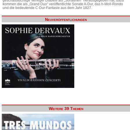
geschäftstüchtige Verleger Diabelli als „Sonatinen“ herausgegeben hat, dazu
kommen die als „Grand Duo“ veröffentlichte Sonate A-Dur, das h-Moll-Rondo
und die bedeutende C-Dur-Fantasie aus dem Jahr 1827.
Neuveröffentlichungen
Weitere 39 Themen