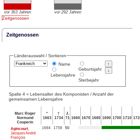
vor 363 Jahren
vor 292 Jahren
Zeitgenossen
Zeitgenossen
Länderauswahl / Sortieren
Name
Geburtsjahr
Lebensjahre
Sterbejahr
Spalte 4 = Lebensalter des Komponisten / Anzahl der
gemeinsamen Lebensjahre
Marc Roger
*
†
J.
Normand
1663
1734
71
1660
1670
1680
1690
1700
1710
172
Couperin
1684
1758
50
Agincourt
,
Jacques André
François