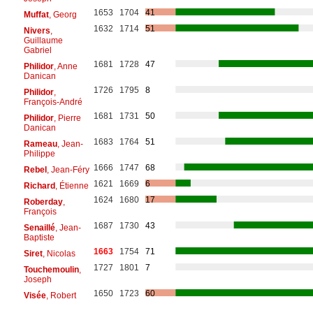
1653
1704
41
Muffat
, Georg
1632
1714
51
Nivers
,
Guillaume
Gabriel
1681
1728
47
Philidor
, Anne
Danican
1726
1795
8
Philidor
,
François-André
1681
1731
50
Philidor
, Pierre
Danican
1683
1764
51
Rameau
, Jean-
Philippe
1666
1747
68
Rebel
, Jean-Féry
1621
1669
6
Richard
, Étienne
1624
1680
17
Roberday
,
François
1687
1730
43
Senaillé
, Jean-
Baptiste
1663
1754
71
Siret
, Nicolas
1727
1801
7
Touchemoulin
,
Joseph
1650
1723
60
Visée
, Robert