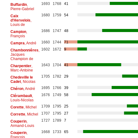
1693
1768
41
Buffardin
,
Pierre-Gabriel
1680
1759
54
Caix
d'Hervelois
,
Louis de
1686
1747
48
Campion
,
François
1660
1744
71
Campra
, André
1602
1672
9
Chambonnières
,
Jacques
Champion de
1643
1704
41
Charpentier
,
Marc-Antoine
1705
1782
29
Chedeville le
Cadet
, Nicolas
1695
1766
39
Chéron
, André
1676
1749
58
Clérambault
,
Louis-Nicolas
1709
1795
25
Corette
, Michel
1707
1795
27
Corrette
, Michel
1727
1789
7
Couperin
,
Armand-Louis
1668
1733
65
Couperin
,
François