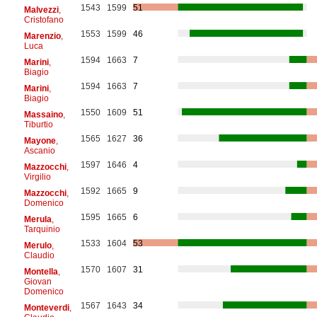
1543
1599
51
Malvezzi
,
Cristofano
1553
1599
46
Marenzio
,
Luca
1594
1663
7
Marini
,
Biagio
1594
1663
7
Marini
,
Biagio
1550
1609
51
Massaino
,
Tiburtio
1565
1627
36
Mayone
,
Ascanio
1597
1646
4
Mazzocchi
,
Virgilio
1592
1665
9
Mazzocchi
,
Domenico
1595
1665
6
Merula
,
Tarquinio
1533
1604
53
Merulo
,
Claudio
1570
1607
31
Montella
,
Giovan
Domenico
1567
1643
34
Monteverdi
,