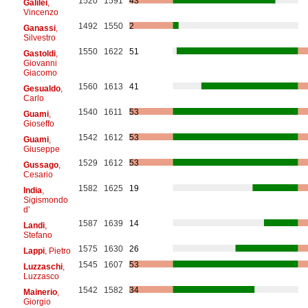
1520
1591
43
Galilei
,
Vincenzo
1492
1550
2
Ganassi
,
Silvestro
1550
1622
51
Gastoldi
,
Giovanni
Giacomo
1560
1613
41
Gesualdo
,
Carlo
1540
1611
53
Guami
,
Gioseffo
1542
1612
53
Guami
,
Giuseppe
1529
1612
53
Gussago
,
Cesario
1582
1625
19
India
,
Sigismondo
d'
1587
1639
14
Landi
,
Stefano
1575
1630
26
Lappi
, Pietro
1545
1607
53
Luzzaschi
,
Luzzasco
1542
1582
34
Mainerio
,
Giorgio