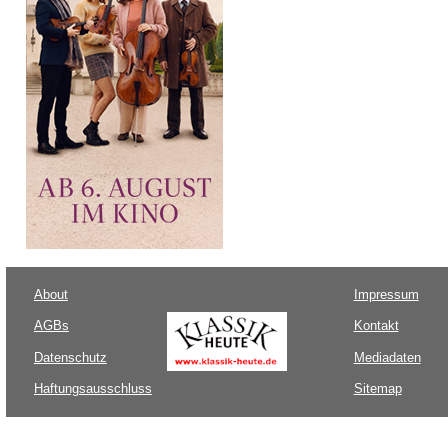
About
Impressum
AGBs
Kontakt
Datenschutz
Mediadaten
Haftungsausschluss
Sitemap