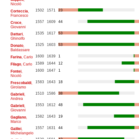
Nicolò
1502
1571
23
Corteccia
,
Francesco
1557
1609
44
Croce
,
Giovanni
1535
1617
53
Dattari
,
Ghinolfo
1525
1603
53
Donato
,
Baldassare
1600
1639
1
Farina
, Carlo
1589
1644
12
Filago
, Carlo
1600
1647
1
Fontei
,
Nicolò
1583
1643
18
Frescobaldi
,
Girolamo
1510
1586
38
Gabrieli
,
Andrea
1553
1612
48
Gabrieli
,
Giovanni
1582
1643
19
Gagliano
,
Marco
1557
1631
44
Galilei
,
Michelangelo