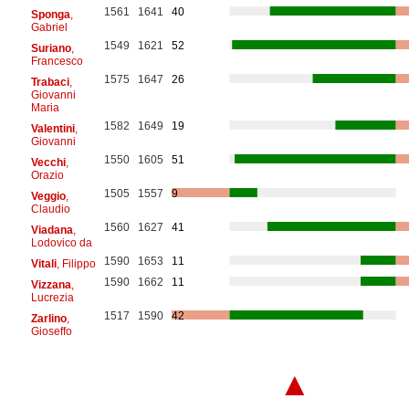
1561
1641
40
Sponga
,
Gabriel
1549
1621
52
Suriano
,
Francesco
1575
1647
26
Trabaci
,
Giovanni
Maria
1582
1649
19
Valentini
,
Giovanni
1550
1605
51
Vecchi
,
Orazio
1505
1557
9
Veggio
,
Claudio
1560
1627
41
Viadana
,
Lodovico da
1590
1653
11
Vitali
, Filippo
1590
1662
11
Vizzana
,
Lucrezia
1517
1590
42
Zarlino
,
Gioseffo
▲