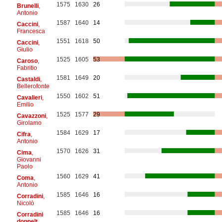
1575
1630
26
Brunelli
,
Antonio
1587
1640
14
Caccini
,
Francesca
1551
1618
50
Caccini
,
Giulio
1525
1605
53
Caroso
,
Fabritio
1581
1649
20
Castaldi
,
Bellerofonte
1550
1602
51
Cavalieri
,
Emilio
1525
1577
29
Cavazzoni
,
Girolamo
1584
1629
17
Cifra
,
Antonio
1570
1626
31
Cima
,
Giovanni
Paolo
1560
1629
41
Coma
,
Antonio
1585
1646
16
Corradini
,
Nicolò
1585
1646
16
Corradini
doppelt
,