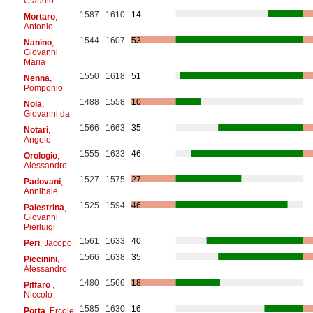
Claudio
1587
1610
14
Mortaro
,
Antonio
1544
1607
53
Nanino
,
Giovanni
Maria
1550
1618
51
Nenna
,
Pomponio
1488
1558
10
Nola
,
Giovanni da
1566
1663
35
Notari
,
Angelo
1555
1633
46
Orologio
,
Alessandro
1527
1575
27
Padovani
,
Annibale
1525
1594
46
Palestrina
,
Giovanni
Pierluigi
1561
1633
40
Peri
, Jacopo
1566
1638
35
Piccinini
,
Alessandro
1480
1566
18
Piffaro
,
Niccolò
1585
1630
16
Porta
, Ercole