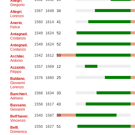
Allegri
,
Gregorio
1567
1648
34
Allegri
,
Lorenzo
1560
1614
41
Anerio
,
Felice
1549
1624
52
Antagnati
,
Costanzo
1549
1624
52
Antegnati
,
Costanzo
1542
1612
53
Archilei
,
Antonio
1557
1569
12
Azzaiolo
,
Filippo
1576
1660
25
Baldano
,
Giovanni
Lorenzo
1568
1634
33
Banchieri
,
Adriano
1558
1617
43
Bassano
,
Giovanni
1540
1587
39
Bell'haver
,
Vincenzo
1550
1627
51
Belli
,
Domenico