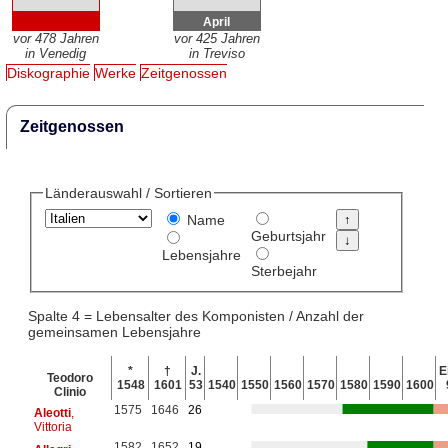
April
vor 478 Jahren
vor 425 Jahren
in Venedig
in Treviso
Diskographie
Werke
Zeitgenossen
Zeitgenossen
Länderauswahl / Sortieren
Name
Geburtsjahr
Lebensjahre
Sterbejahr
Spalte 4 = Lebensalter des Komponisten / Anzahl der
gemeinsamen Lebensjahre
*
†
J.
E
Teodoro
1548
1601
53
1540
1550
1560
1570
1580
1590
1600
Clinio
1575
1646
26
Aleotti
,
Vittoria
1582
1652
19