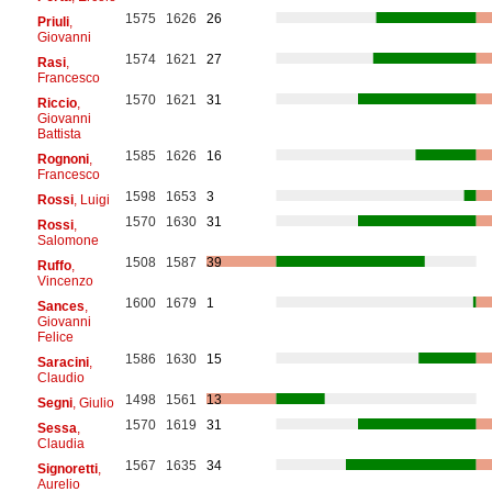
1575
1626
26
Priuli
,
Giovanni
1574
1621
27
Rasi
,
Francesco
1570
1621
31
Riccio
,
Giovanni
Battista
1585
1626
16
Rognoni
,
Francesco
1598
1653
3
Rossi
, Luigi
1570
1630
31
Rossi
,
Salomone
1508
1587
39
Ruffo
,
Vincenzo
1600
1679
1
Sances
,
Giovanni
Felice
1586
1630
15
Saracini
,
Claudio
1498
1561
13
Segni
, Giulio
1570
1619
31
Sessa
,
Claudia
1567
1635
34
Signoretti
,
Aurelio