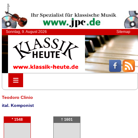
Anzeige
Sonntag, 9. August 2026
Sitemap
≡
≡
Teodoro Clinio
ital. Komponist
* 1548
† 1601