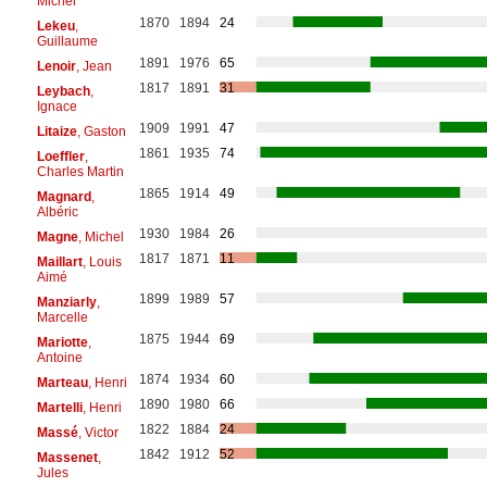
Michel
1870
1894
24
Lekeu
,
Guillaume
1891
1976
65
Lenoir
, Jean
1817
1891
31
Leybach
,
Ignace
1909
1991
47
Litaize
, Gaston
1861
1935
74
Loeffler
,
Charles Martin
1865
1914
49
Magnard
,
Albéric
1930
1984
26
Magne
, Michel
1817
1871
11
Maillart
, Louis
Aimé
1899
1989
57
Manziarly
,
Marcelle
1875
1944
69
Mariotte
,
Antoine
1874
1934
60
Marteau
, Henri
1890
1980
66
Martelli
, Henri
1822
1884
24
Massé
, Victor
1842
1912
52
Massenet
,
Jules