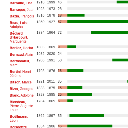
1910
1999
46
Barraine
, Elsa
1928
1973
28
Barraqué
, Jean
1816
1878
18
Bazin
, François
1850
1927
67
Beau
, Luise
Adolpha
1884
1964
72
Béclard
d'Harcourt
,
Marguerite
1803
1869
9
Berlioz
, Hector
1932
2020
24
Bernaud
, Alain
1906
1991
50
Berthomieu
,
Marc
1798
1876
16
Bertini
, Henri
Jérôme
1921
2011
35
Bitsch
, Marcel
1838
1875
15
Bizet
, Georges
1828
1885
25
Blanc
, Adolphe
1784
1865
5
Blondeau
,
Pierre-Auguste-
Louis
1862
1897
35
Boëllmann
,
Léon
1834
1906
46
Boisdeffre
,