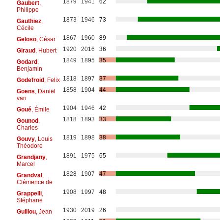
1879
1941
62
Gaubert
,
Philippe
1873
1946
73
Gauthiez
,
Cécile
1867
1960
89
Geloso
, César
1920
2016
36
Giraud
, Hubert
1849
1895
35
Godard
,
Benjamin
1818
1897
37
Godefroid
, Felix
1858
1904
44
Goens
, Daniël
van
1904
1946
42
Goué
, Émile
1818
1893
33
Gounod
,
Charles
1819
1898
38
Gouvy
, Louis
Théodore
1891
1975
65
Grandjany
,
Marcel
1828
1907
47
Grandval
,
Clémence de
1908
1997
48
Grappelli
,
Stéphane
1930
2019
26
Guillou
, Jean