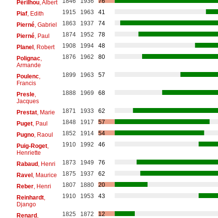
1846
1936
76
Périlhou
, Albert
1915
1963
41
Piaf
, Edith
1863
1937
74
Pierné
, Gabriel
1874
1952
78
Pierné
, Paul
1908
1994
48
Planel
, Robert
1876
1962
80
Polignac
,
Armande
1899
1963
57
Poulenc
,
Francis
1888
1969
68
Presle
,
Jacques
1871
1933
62
Prestat
, Marie
1848
1917
57
Puget
, Paul
1852
1914
54
Pugno
, Raoul
1910
1992
46
Puig-Roget
,
Henriette
1873
1949
76
Rabaud
, Henri
1875
1937
62
Ravel
, Maurice
1807
1880
20
Reber
, Henri
1910
1953
43
Reinhardt
,
Django
1825
1872
12
Renard
,