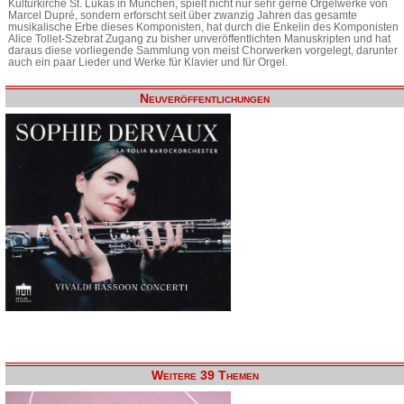
Kulturkirche St. Lukas in München, spielt nicht nur sehr gerne Orgelwerke von
Marcel Dupré, sondern erforscht seit über zwanzig Jahren das gesamte
musikalische Erbe dieses Komponisten, hat durch die Enkelin des Komponisten
Alice Tollet-Szebrat Zugang zu bisher unveröffentlichten Manuskripten und hat
daraus diese vorliegende Sammlung von meist Chorwerken vorgelegt, darunter
auch ein paar Lieder und Werke für Klavier und für Orgel.
Neuveröffentlichungen
Weitere 39 Themen