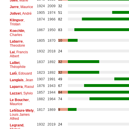
Jaëll
, Marie
1924
2009
32
Jarre
, Maurice
1905
1974
51
Jolivet
, André
1874
1966
82
Klingsor
,
Tristan
1867
1950
83
Koechlin
,
Charles
1805
1870
10
Labarre
,
Theodore
1932
2018
24
Lai
, Francis
Albert
1837
1892
32
Lalliet
,
Théophile
1823
1892
32
Lalò
, Edouard
1907
1991
49
Langlais
, Jean
1876
1943
67
Laparra
, Raoul
1857
1944
84
Lazzari
, Sylvio
1882
1964
74
Le Boucher
,
Maurice
1817
1869
9
Lefébure-Wely
,
Louis James
Alfred
1932
2019
24
Legrand
,