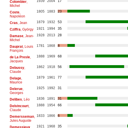
1939
2004
17
Colombier
,
Michel
1805
1883
23
Coste
,
Napoléon
1879
1932
53
Cras
, Jean
1921
1994
35
Cziffra
, György
1928
2013
28
Damase
, Jean-
Michel
1781
1868
8
Dauprat
, Louis
François
1888
1969
68
de La Presle
,
Jacques
1862
1918
56
Debussy
,
Claude
1879
1961
77
Delage
,
Maurice
1925
1992
31
Delerue
,
Georges
1836
1891
31
Delibes
, Léo
1888
1954
66
Delvincourt
,
Claude
1833
1866
6
Demersseman
,
Jules Auguste
1921
1968
35
Demessieux
,