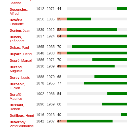
Jeanne
1912
1971
44
Desenclos
,
Alfred
1856
1885
25
Devéria
,
Charlotte
1839
1912
52
Donjon
, Jean
1837
1924
64
Dubois
,
Théodore
1865
1935
70
Dukas
, Paul
1848
1933
73
Duparc
, Henri
1886
1971
70
Dupré
, Marcel
1830
1909
49
Durand
,
Auguste
1888
1979
68
Durey
, Louis
1878
1955
77
Durosoir
,
Lucien
1902
1986
54
Duruflé
,
Maurice
1896
1969
60
Dussaut
,
Robert
1916
2013
40
Dutilleux
, Henri
1842
1907
47
Duvernoy
,
Victor Alphonse