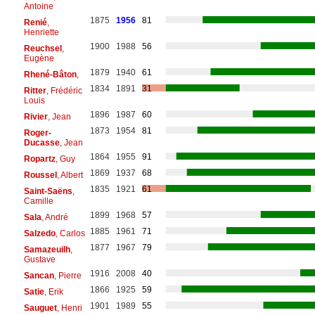
Antoine
1875
1956
81
Renié
,
Henriette
1900
1988
56
Reuchsel
,
Eugène
1879
1940
61
Rhené-Bâton
,
1834
1891
31
Ritter
, Frédéric
Louis
1896
1987
60
Rivier
, Jean
1873
1954
81
Roger-
Ducasse
, Jean
1864
1955
91
Ropartz
, Guy
1869
1937
68
Roussel
, Albert
1835
1921
61
Saint-Saëns
,
Camille
1899
1968
57
Sala
, André
1885
1961
71
Salzedo
, Carlos
1877
1967
79
Samazeuilh
,
Gustave
1916
2008
40
Sancan
, Pierre
1866
1925
59
Satie
, Erik
1901
1989
55
Sauguet
, Henri