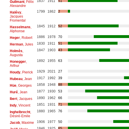
1837
1911
51
Guilmant
, Félix
Alexandre
1799
1862
2
Halévy
,
Jacques
Fromental
1845
1912
52
Hasselmans
,
Alphonse
1886
1978
70
Heger
, Robert
1830
1911
51
Herman
, Jules
1847
1903
43
Holmès
,
Augusta
1892
1955
63
Honegger
,
Arthur
1929
2021
27
Houdy
, Pierick
1917
1992
39
Hubeau
, Jean
1858
1948
88
Hüe
, Georges
1877
1930
53
Huré
, Jean
1890
1962
66
Ibert
, Jacques
1851
1931
71
Indy
, Vincent
1880
1965
76
Inghelbrecht
,
Désiré-Emile
1906
1977
50
Jacob
, Maxime
1846
1925
65