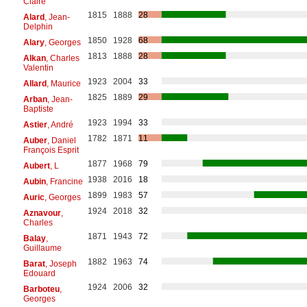
Claire
1815
1888
28
Alard
, Jean-
Delphin
1850
1928
68
Alary
, Georges
1813
1888
28
Alkan
, Charles
Valentin
1923
2004
33
Allard
, Maurice
1825
1889
29
Arban
, Jean-
Baptiste
1923
1994
33
Astier
, André
1782
1871
11
Auber
, Daniel
François Esprit
1877
1968
79
Aubert
, L
1938
2016
18
Aubin
, Francine
1899
1983
57
Auric
, Georges
1924
2018
32
Aznavour
,
Charles
1871
1943
72
Balay
,
Guillaume
1882
1963
74
Barat
, Joseph
Edouard
1924
2006
32
Barboteu
,
Georges