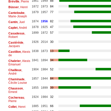
1861
1949
88
Bréville
, Pierre
1872
1973
84
Büsser
, Henri
1879
1957
77
Canteloube
,
Marie-Joseph
1874
1956
82
Cantin
, Juel
1878
1925
47
Caplet
, André
1899
1972
57
Casadesus
,
Robert
1926
2014
30
Castérède
,
Jacques
1838
1873
13
Castillon
, Alexis
de
1841
1894
34
Chabrier
, Alexis
Emanuel
1904
1984
52
Chailleux
,
André
1857
1944
84
Chaminade
,
Cécile Louise
1855
1899
39
Chausson
,
Ernest
1924
1984
32
Cochereau
,
Pierre
1885
1951
66
Collet
, Henri