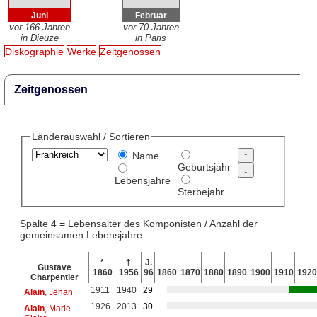
Juni
Februar
vor 166 Jahren
vor 70 Jahren
in Dieuze
in Paris
Diskographie
Werke
Zeitgenossen
Zeitgenossen
Länderauswahl / Sortieren
Name
Geburtsjahr
Lebensjahre
Sterbejahr
Spalte 4 = Lebensalter des Komponisten / Anzahl der
gemeinsamen Lebensjahre
*
†
J.
Gustave
1860
1956
96
1860
1870
1880
1890
1900
1910
1920
Charpentier
1911
1940
29
Alain
, Jehan
1926
2013
30
Alain
, Marie