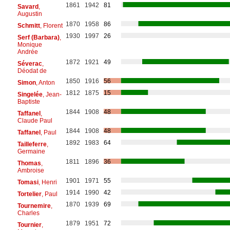
1861
1942
81
Savard
,
Augustin
1870
1958
86
Schmitt
, Florent
1930
1997
26
Serf (Barbara)
,
Monique
Andrée
1872
1921
49
Séverac
,
Déodat de
1850
1916
56
Simon
, Anton
1812
1875
15
Singelée
, Jean-
Baptiste
1844
1908
48
Taffanel
,
Claude Paul
1844
1908
48
Taffanel
, Paul
1892
1983
64
Tailleferre
,
Germaine
1811
1896
36
Thomas
,
Ambroise
1901
1971
55
Tomasi
, Henri
1914
1990
42
Tortelier
, Paul
1870
1939
69
Tournemire
,
Charles
1879
1951
72
Tournier
,