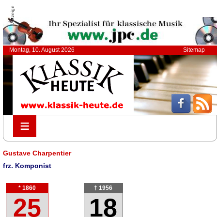
Anzeige
Montag, 10. August 2026
Sitemap
≡
≡
Gustave Charpentier
frz. Komponist
* 1860
† 1956
25
18