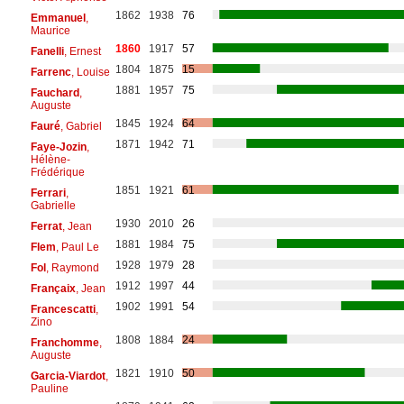
1862
1938
76
Emmanuel
,
Maurice
1860
1917
57
Fanelli
, Ernest
1804
1875
15
Farrenc
, Louise
1881
1957
75
Fauchard
,
Auguste
1845
1924
64
Fauré
, Gabriel
1871
1942
71
Faye-Jozin
,
Hélène-
Frédérique
1851
1921
61
Ferrari
,
Gabrielle
1930
2010
26
Ferrat
, Jean
1881
1984
75
Flem
, Paul Le
1928
1979
28
Fol
, Raymond
1912
1997
44
Françaix
, Jean
1902
1991
54
Francescatti
,
Zino
1808
1884
24
Franchomme
,
Auguste
1821
1910
50
Garcia-Viardot
,
Pauline