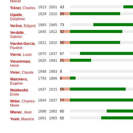
Marcel
1913
2001
43
Trénet
, Charles
1829
1910
50
Ugalde
,
Delphine
1883
1965
73
Varèse
, Edgard
1845
1912
52
Verdalle
,
Gabriel
1821
1910
50
Viardot-Garcia
,
Pauline
1870
1937
67
Vierne
, Louis
1820
1881
21
Vieuxtemps
,
Henri
1948
1983
8
Vivier
, Claude
1793
1866
6
Walckiers
,
Eugène
1837
1915
55
Waldteufel
,
Emile
1844
1937
77
Widor
, Charles-
Marie
1896
1982
60
Wiener
, Jean
1891
1965
65
Yvain
, Maurice