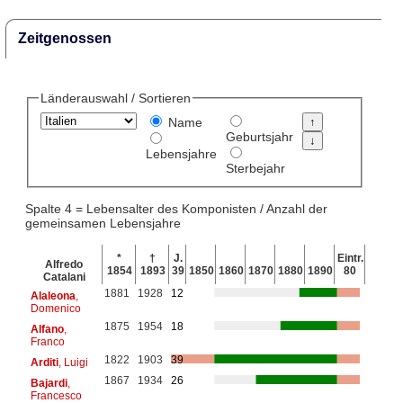
Zeitgenossen
Länderauswahl / Sortieren
Name
Geburtsjahr
Lebensjahre
Sterbejahr
Spalte 4 = Lebensalter des Komponisten / Anzahl der
gemeinsamen Lebensjahre
*
†
J.
Eintr.
Alfredo
1854
1893
39
1850
1860
1870
1880
1890
80
Catalani
1881
1928
12
Alaleona
,
Domenico
1875
1954
18
Alfano
,
Franco
1822
1903
39
Arditi
, Luigi
1867
1934
26
Bajardi
,
Francesco