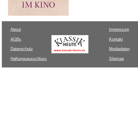
About
Impressum
AGBs
Kontakt
Datenschutz
Mediadaten
Haftungsausschluss
Sitemap