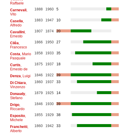
Raffaele
1888
1960
5
Carnevali
,
Vito
1883
1947
10
Casella
,
Alfredo
1807
1874
20
Cavallini
,
Ernesto
1866
1950
27
Cilèa
,
Francesco
1858
1933
35
Costa
, Mario
Pasquale
1875
1937
18
Curtis
,
Ernesto de
1846
1922
39
Denza
, Luigi
1860
1937
33
Di Chiara
,
Vinzenzo
1879
1925
14
Donaudy
,
Stefano
1846
1930
39
Drigo
,
Riccardo
1855
1929
38
Esposito
,
Michele
1860
1942
33
Franchetti
,
Alberto