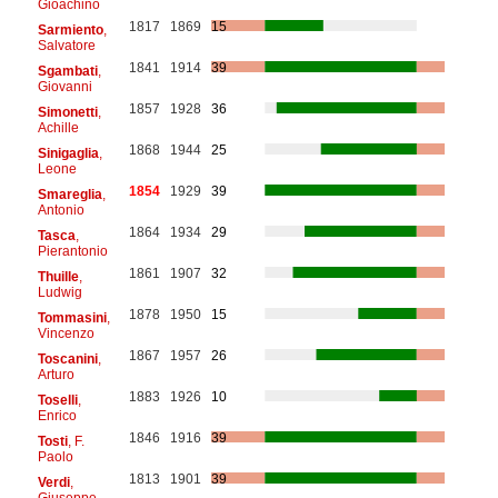
Gioachino
1817
1869
15
Sarmiento
,
Salvatore
1841
1914
39
Sgambati
,
Giovanni
1857
1928
36
Simonetti
,
Achille
1868
1944
25
Sinigaglia
,
Leone
1854
1929
39
Smareglia
,
Antonio
1864
1934
29
Tasca
,
Pierantonio
1861
1907
32
Thuille
,
Ludwig
1878
1950
15
Tommasini
,
Vincenzo
1867
1957
26
Toscanini
,
Arturo
1883
1926
10
Toselli
,
Enrico
1846
1916
39
Tosti
, F.
Paolo
1813
1901
39
Verdi
,
Giuseppe