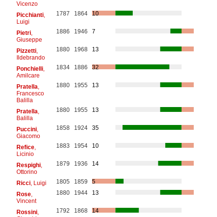
Vicenzo
1787
1864
10
Picchianti
,
Luigi
1886
1946
7
Pietri
,
Giuseppe
1880
1968
13
Pizzetti
,
Ildebrando
1834
1886
32
Ponchielli
,
Amilcare
1880
1955
13
Pratella
,
Francesco
Balilla
1880
1955
13
Pratella
,
Balilla
1858
1924
35
Puccini
,
Giacomo
1883
1954
10
Refice
,
Licinio
1879
1936
14
Respighi
,
Ottorino
1805
1859
5
Ricci
, Luigi
1880
1944
13
Rose
,
Vincent
1792
1868
14
Rossini
,