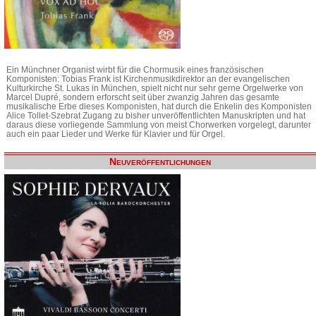
Ein Münchner Organist wirbt für die Chormusik eines französischen
Komponisten: Tobias Frank ist Kirchenmusikdirektor an der evangelischen
Kulturkirche St. Lukas in München, spielt nicht nur sehr gerne Orgelwerke von
Marcel Dupré, sondern erforscht seit über zwanzig Jahren das gesamte
musikalische Erbe dieses Komponisten, hat durch die Enkelin des Komponisten
Alice Tollet-Szebrat Zugang zu bisher unveröffentlichten Manuskripten und hat
daraus diese vorliegende Sammlung von meist Chorwerken vorgelegt, darunter
auch ein paar Lieder und Werke für Klavier und für Orgel.
Neuveröffentlichungen