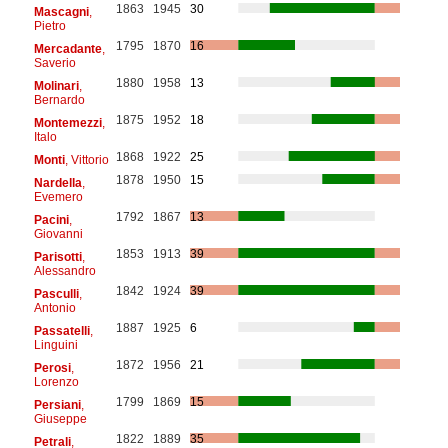
1863
1945
30
Mascagni
,
Pietro
1795
1870
16
Mercadante
,
Saverio
1880
1958
13
Molinari
,
Bernardo
1875
1952
18
Montemezzi
,
Italo
1868
1922
25
Monti
, Vittorio
1878
1950
15
Nardella
,
Evemero
1792
1867
13
Pacini
,
Giovanni
1853
1913
39
Parisotti
,
Alessandro
1842
1924
39
Pasculli
,
Antonio
1887
1925
6
Passatelli
,
Linguini
1872
1956
21
Perosi
,
Lorenzo
1799
1869
15
Persiani
,
Giuseppe
1822
1889
35
Petrali
,