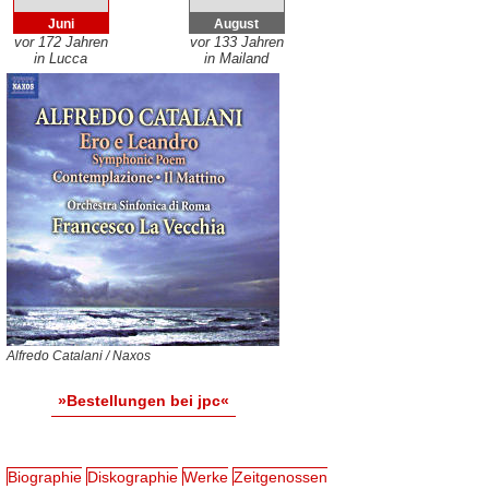
Juni
August
vor 172 Jahren
vor 133 Jahren
in Lucca
in Mailand
Alfredo Catalani / Naxos
»Bestellungen bei jpc«
Biographie
Diskographie
Werke
Zeitgenossen