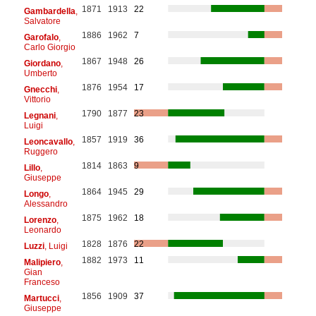
1871
1913
22
Gambardella
,
Salvatore
1886
1962
7
Garofalo
,
Carlo Giorgio
1867
1948
26
Giordano
,
Umberto
1876
1954
17
Gnecchi
,
Vittorio
1790
1877
23
Legnani
,
Luigi
1857
1919
36
Leoncavallo
,
Ruggero
1814
1863
9
Lillo
,
Giuseppe
1864
1945
29
Longo
,
Alessandro
1875
1962
18
Lorenzo
,
Leonardo
1828
1876
22
Luzzi
, Luigi
1882
1973
11
Malipiero
,
Gian
Franceso
1856
1909
37
Martucci
,
Giuseppe