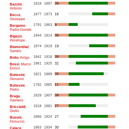
1818
1897
39
Bazzini
,
Antonio
1877
1973
16
Becce
,
Giuseppe
1791
1863
9
Bergamo
,
Padre Davide
1844
1914
39
Bigazzi
,
Pénélope
1874
1919
19
Blumenthal
,
Sandro
1842
1918
39
Boïto
, Arrigo
1861
1925
32
Bossi
, Marco
Enrico
1821
1889
35
Bottesini
,
Giovanni
1792
1865
11
Bottesini
,
Pietro
1829
1907
39
Braga
,
Gaetano
1818
1881
27
Briccialdi
,
Giulio
1866
1924
27
Busoni
,
Ferruccio
1863
1934
30
Calace
,