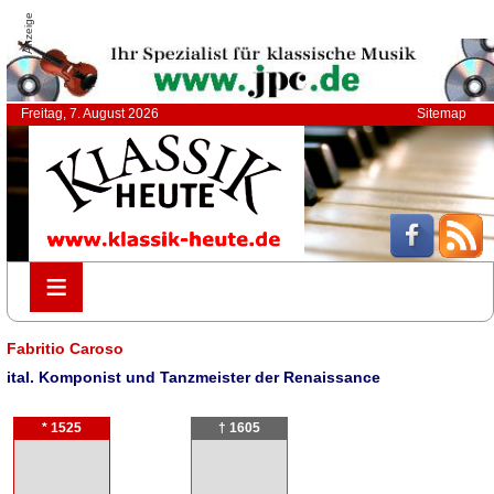
Anzeige
Freitag, 7. August 2026
Sitemap
≡
≡
Fabritio Caroso
ital. Komponist und Tanzmeister der Renaissance
* 1525
† 1605