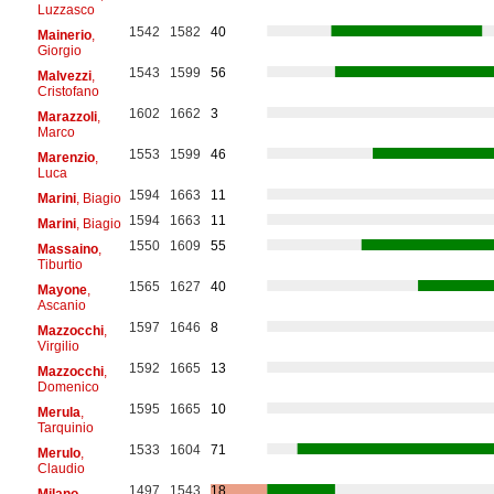
Luzzasco
1542
1582
40
Mainerio
,
Giorgio
1543
1599
56
Malvezzi
,
Cristofano
1602
1662
3
Marazzoli
,
Marco
1553
1599
46
Marenzio
,
Luca
1594
1663
11
Marini
, Biagio
1594
1663
11
Marini
, Biagio
1550
1609
55
Massaino
,
Tiburtio
1565
1627
40
Mayone
,
Ascanio
1597
1646
8
Mazzocchi
,
Virgilio
1592
1665
13
Mazzocchi
,
Domenico
1595
1665
10
Merula
,
Tarquinio
1533
1604
71
Merulo
,
Claudio
1497
1543
18
Milano
,