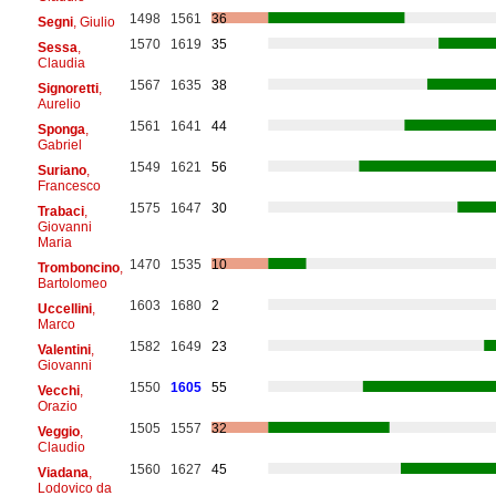
1498
1561
36
Segni
, Giulio
1570
1619
35
Sessa
,
Claudia
1567
1635
38
Signoretti
,
Aurelio
1561
1641
44
Sponga
,
Gabriel
1549
1621
56
Suriano
,
Francesco
1575
1647
30
Trabaci
,
Giovanni
Maria
1470
1535
10
Tromboncino
,
Bartolomeo
1603
1680
2
Uccellini
,
Marco
1582
1649
23
Valentini
,
Giovanni
1550
1605
55
Vecchi
,
Orazio
1505
1557
32
Veggio
,
Claudio
1560
1627
45
Viadana
,
Lodovico da