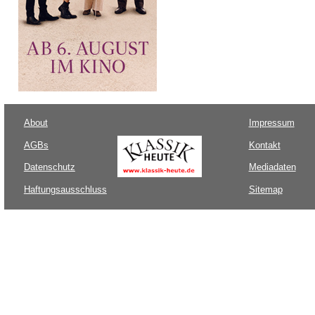
About
Impressum
AGBs
Kontakt
Datenschutz
Mediadaten
Haftungsausschluss
Sitemap