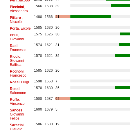
Peri
, Jacopo
1566
1638
39
Piccinini
,
Alessandro
1480
1566
41
Piffaro
,
Niccolò
1585
1630
20
Porta
, Ercole
1575
1626
30
Priuli
,
Giovanni
1574
1621
31
Rasi
,
Francesco
1570
1621
35
Riccio
,
Giovanni
Battista
1585
1626
20
Rognoni
,
Francesco
1598
1653
7
Rossi
, Luigi
1570
1630
35
Rossi
,
Salomone
1508
1587
62
Ruffo
,
Vincenzo
1600
1679
5
Sances
,
Giovanni
Felice
1586
1630
19
Saracini
,
Claudio