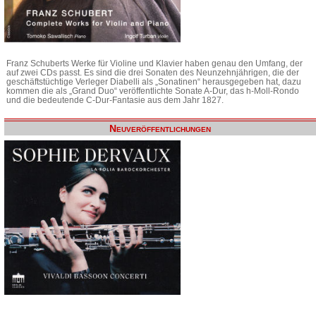
Franz Schuberts Werke für Violine und Klavier haben genau den Umfang, der
auf zwei CDs passt. Es sind die drei Sonaten des Neunzehnjährigen, die der
geschäftstüchtige Verleger Diabelli als „Sonatinen“ herausgegeben hat, dazu
kommen die als „Grand Duo“ veröffentlichte Sonate A-Dur, das h-Moll-Rondo
und die bedeutende C-Dur-Fantasie aus dem Jahr 1827.
Neuveröffentlichungen