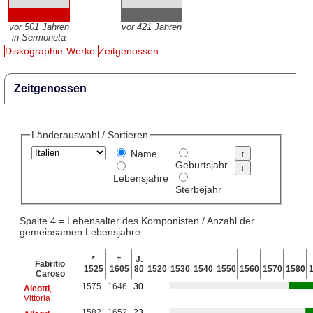
vor 501 Jahren
vor 421 Jahren
in Sermoneta
Diskographie
Werke
Zeitgenossen
Zeitgenossen
Länderauswahl / Sortieren
Name
Geburtsjahr
Lebensjahre
Sterbejahr
Spalte 4 = Lebensalter des Komponisten / Anzahl der
gemeinsamen Lebensjahre
*
†
J.
Fabritio
1525
1605
80
1520
1530
1540
1550
1560
1570
1580
Caroso
1575
1646
30
Aleotti
,
Vittoria
1582
1652
23