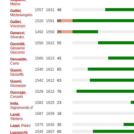
Marco
1557
1631
48
Galilei
,
Michelangelo
1520
1591
66
Galilei
,
Vincenzo
1492
1550
25
Ganassi
,
Silvestro
1550
1622
55
Gastoldi
,
Giovanni
Giacomo
1560
1613
45
Gesualdo
,
Carlo
1540
1611
65
Guami
,
Gioseffo
1542
1612
63
Guami
,
Giuseppe
1529
1612
76
Gussago
,
Cesario
1582
1625
23
India
,
Sigismondo d'
1587
1639
18
Landi
,
Stefano
1575
1630
30
Lappi
, Pietro
1545
1607
60
Luzzaschi
,