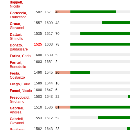
doppelt
,
Nicolò
1502
1571
46
Corteccia
,
Francesco
1557
1609
48
Croce
,
Giovanni
1535
1617
70
Dattari
,
Ghinolfo
1525
1603
78
Donato
,
Baldassare
1600
1639
5
Farina
, Carlo
1603
1681
2
Ferrari
,
Benedetto
1490
1545
20
Festa
,
Costanzo
1589
1644
16
Filago
, Carlo
1600
1647
5
Fontei
, Nicolò
1583
1643
22
Frescobaldi
,
Girolamo
1510
1586
61
Gabrieli
,
Andrea
1553
1612
52
Gabrieli
,
Giovanni
1582
1643
23
Gagliano
,