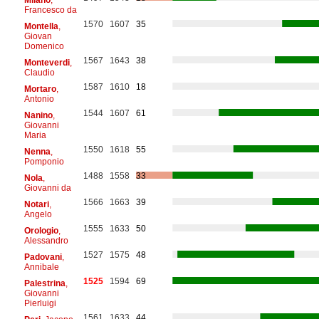
Francesco da
1570
1607
35
Montella
,
Giovan
Domenico
1567
1643
38
Monteverdi
,
Claudio
1587
1610
18
Mortaro
,
Antonio
1544
1607
61
Nanino
,
Giovanni
Maria
1550
1618
55
Nenna
,
Pomponio
1488
1558
33
Nola
,
Giovanni da
1566
1663
39
Notari
,
Angelo
1555
1633
50
Orologio
,
Alessandro
1527
1575
48
Padovani
,
Annibale
1525
1594
69
Palestrina
,
Giovanni
Pierluigi
1561
1633
44