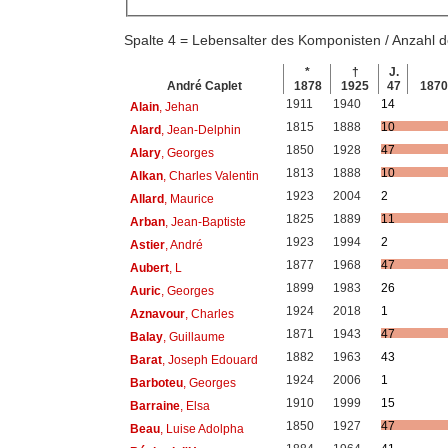
Spalte 4 = Lebensalter des Komponisten / Anzahl
*
†
J.
André Caplet
1878
1925
47
187
1911
1940
14
Alain
, Jehan
1815
1888
10
Alard
, Jean-Delphin
1850
1928
47
Alary
, Georges
1813
1888
10
Alkan
, Charles Valentin
1923
2004
2
Allard
, Maurice
1825
1889
11
Arban
, Jean-Baptiste
1923
1994
2
Astier
, André
1877
1968
47
Aubert
, L
1899
1983
26
Auric
, Georges
1924
2018
1
Aznavour
, Charles
1871
1943
47
Balay
, Guillaume
1882
1963
43
Barat
, Joseph Edouard
1924
2006
1
Barboteu
, Georges
1910
1999
15
Barraine
, Elsa
1850
1927
47
Beau
, Luise Adolpha