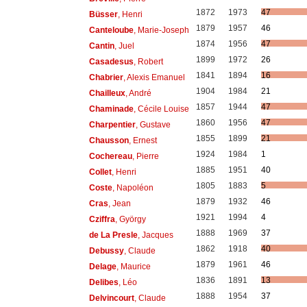
1872
1973
47
Büsser
, Henri
1879
1957
46
Canteloube
, Marie-Joseph
1874
1956
47
Cantin
, Juel
1899
1972
26
Casadesus
, Robert
1841
1894
16
Chabrier
, Alexis Emanuel
1904
1984
21
Chailleux
, André
1857
1944
47
Chaminade
, Cécile Louise
1860
1956
47
Charpentier
, Gustave
1855
1899
21
Chausson
, Ernest
1924
1984
1
Cochereau
, Pierre
1885
1951
40
Collet
, Henri
1805
1883
5
Coste
, Napoléon
1879
1932
46
Cras
, Jean
1921
1994
4
Cziffra
, György
1888
1969
37
de La Presle
, Jacques
1862
1918
40
Debussy
, Claude
1879
1961
46
Delage
, Maurice
1836
1891
13
Delibes
, Léo
1888
1954
37
Delvincourt
, Claude