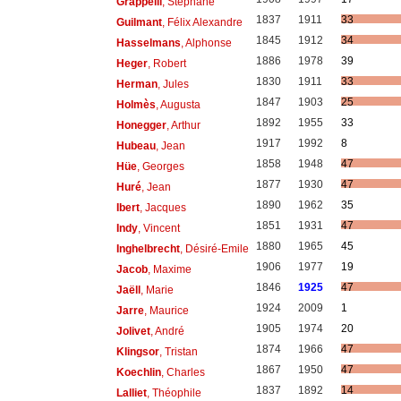
Grappelli
, Stéphane
1837
1911
33
Guilmant
, Félix Alexandre
1845
1912
34
Hasselmans
, Alphonse
1886
1978
39
Heger
, Robert
1830
1911
33
Herman
, Jules
1847
1903
25
Holmès
, Augusta
1892
1955
33
Honegger
, Arthur
1917
1992
8
Hubeau
, Jean
1858
1948
47
Hüe
, Georges
1877
1930
47
Huré
, Jean
1890
1962
35
Ibert
, Jacques
1851
1931
47
Indy
, Vincent
1880
1965
45
Inghelbrecht
, Désiré-Emile
1906
1977
19
Jacob
, Maxime
1846
1925
47
Jaëll
, Marie
1924
2009
1
Jarre
, Maurice
1905
1974
20
Jolivet
, André
1874
1966
47
Klingsor
, Tristan
1867
1950
47
Koechlin
, Charles
1837
1892
14
Lalliet
, Théophile