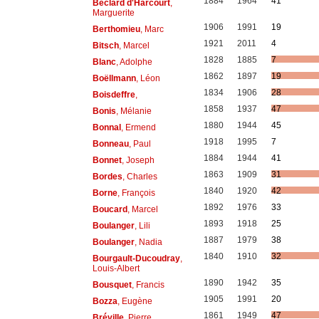
1884
1964
41
Béclard d'Harcourt
,
Marguerite
1906
1991
19
Berthomieu
, Marc
1921
2011
4
Bitsch
, Marcel
1828
1885
7
Blanc
, Adolphe
1862
1897
19
Boëllmann
, Léon
1834
1906
28
Boisdeffre
,
1858
1937
47
Bonis
, Mélanie
1880
1944
45
Bonnal
, Ermend
1918
1995
7
Bonneau
, Paul
1884
1944
41
Bonnet
, Joseph
1863
1909
31
Bordes
, Charles
1840
1920
42
Borne
, François
1892
1976
33
Boucard
, Marcel
1893
1918
25
Boulanger
, Lili
1887
1979
38
Boulanger
, Nadia
1840
1910
32
Bourgault-Ducoudray
,
Louis-Albert
1890
1942
35
Bousquet
, Francis
1905
1991
20
Bozza
, Eugène
1861
1949
47
Bréville
, Pierre