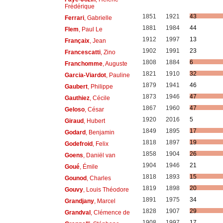
Frédérique
1851
1921
43
Ferrari
, Gabrielle
1881
1984
44
Flem
, Paul Le
1912
1997
13
Françaix
, Jean
1902
1991
23
Francescatti
, Zino
1808
1884
6
Franchomme
, Auguste
1821
1910
32
Garcia-Viardot
, Pauline
1879
1941
46
Gaubert
, Philippe
1873
1946
47
Gauthiez
, Cécile
1867
1960
47
Geloso
, César
1920
2016
5
Giraud
, Hubert
1849
1895
17
Godard
, Benjamin
1818
1897
19
Godefroid
, Felix
1858
1904
26
Goens
, Daniël van
1904
1946
21
Goué
, Émile
1818
1893
15
Gounod
, Charles
1819
1898
20
Gouvy
, Louis Théodore
1891
1975
34
Grandjany
, Marcel
1828
1907
29
Grandval
, Clémence de
1908
1997
17