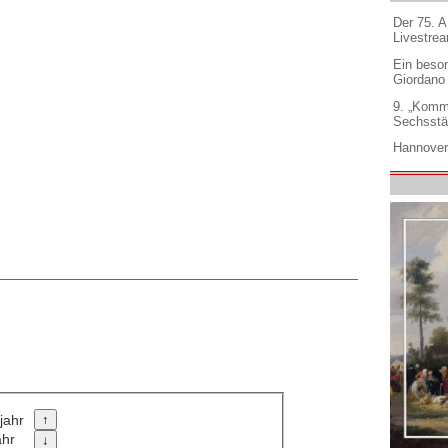
Der 75. 
Livestre
Ein beso
Giordano
9. „Komm
Sechsstä
Hannover
jahr
ahr