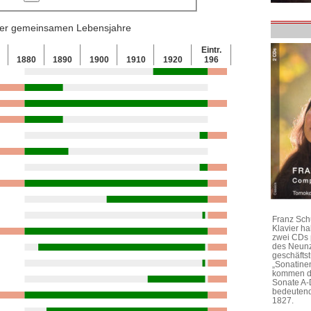
 der gemeinsamen Lebensjahre
Eintr.
0
1880
1890
1900
1910
1920
196
Franz Sch
Klavier h
zwei CDs 
des Neunz
geschäftst
„Sonatine
kommen di
Sonate A-
bedeutend
1827.