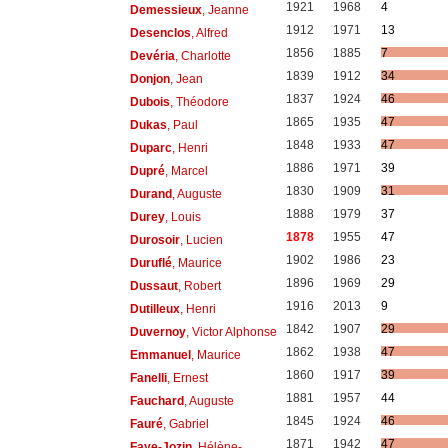
1921
1968
4
Demessieux
, Jeanne
1912
1971
13
Desenclos
, Alfred
1856
1885
7
Devéria
, Charlotte
1839
1912
34
Donjon
, Jean
1837
1924
46
Dubois
, Théodore
1865
1935
47
Dukas
, Paul
1848
1933
47
Duparc
, Henri
1886
1971
39
Dupré
, Marcel
1830
1909
31
Durand
, Auguste
1888
1979
37
Durey
, Louis
1878
1955
47
Durosoir
, Lucien
1902
1986
23
Duruflé
, Maurice
1896
1969
29
Dussaut
, Robert
1916
2013
9
Dutilleux
, Henri
1842
1907
29
Duvernoy
, Victor Alphonse
1862
1938
47
Emmanuel
, Maurice
1860
1917
39
Fanelli
, Ernest
1881
1957
44
Fauchard
, Auguste
1845
1924
46
Fauré
, Gabriel
1871
1942
47
Faye-Jozin
, Hélène-