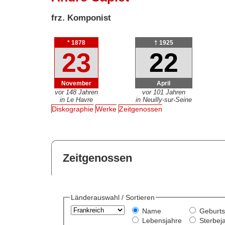
frz. Komponist
* 1878
† 1925
23
22
November
April
vor 148 Jahren
vor 101 Jahren
in Le Havre
in Neuilly-sur-Seine
Diskographie
Werke
Zeitgenossen
Zeitgenossen
Länderauswahl / Sortieren
Name
Geburts
Lebensjahre
Sterbej