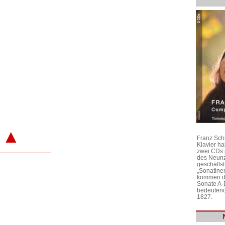
▲
Franz Sch
Klavier h
zwei CDs 
des Neunz
geschäftst
„Sonatine
kommen di
Sonate A-
bedeutend
1827.