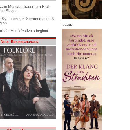
che Musikrat trauert um Prof.
ine Siegert
 Symphoniker: Sommerpause &
ginn
Anzeige
rrhein Musikfestivals beginnt
Neue Besprechungen