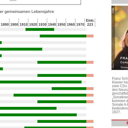
 der gemeinsamen Lebensjahre
Eintr.
1890
1900
1910
1920
1930
1940
1950
1960
1970
223
Franz Sch
Klavier h
zwei CDs 
des Neunz
geschäftst
„Sonatine
kommen di
Sonate A-
bedeutend
1827.