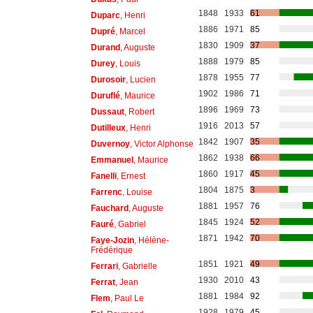
1848
1933
61
Duparc
, Henri
1886
1971
85
Dupré
, Marcel
1830
1909
37
Durand
, Auguste
1888
1979
85
Durey
, Louis
1878
1955
77
Durosoir
, Lucien
1902
1986
71
Duruflé
, Maurice
1896
1969
73
Dussaut
, Robert
1916
2013
57
Dutilleux
, Henri
1842
1907
35
Duvernoy
, Victor Alphonse
1862
1938
66
Emmanuel
, Maurice
1860
1917
45
Fanelli
, Ernest
1804
1875
3
Farrenc
, Louise
1881
1957
76
Fauchard
, Auguste
1845
1924
52
Fauré
, Gabriel
1871
1942
70
Faye-Jozin
, Hélène-
Frédérique
1851
1921
49
Ferrari
, Gabrielle
1930
2010
43
Ferrat
, Jean
1881
1984
92
Flem
, Paul Le
1928
1979
45