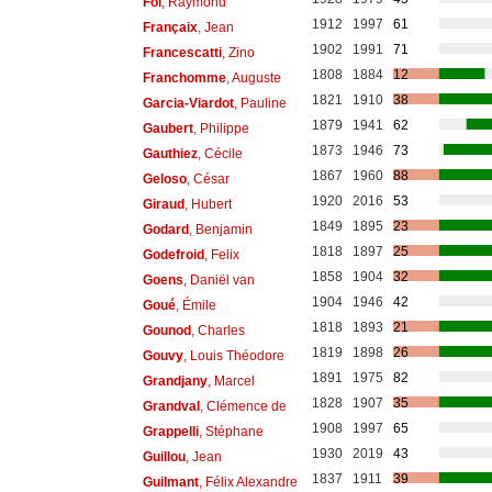
Fol
, Raymond
1912
1997
61
Françaix
, Jean
1902
1991
71
Francescatti
, Zino
1808
1884
12
Franchomme
, Auguste
1821
1910
38
Garcia-Viardot
, Pauline
1879
1941
62
Gaubert
, Philippe
1873
1946
73
Gauthiez
, Cécile
1867
1960
88
Geloso
, César
1920
2016
53
Giraud
, Hubert
1849
1895
23
Godard
, Benjamin
1818
1897
25
Godefroid
, Felix
1858
1904
32
Goens
, Daniël van
1904
1946
42
Goué
, Émile
1818
1893
21
Gounod
, Charles
1819
1898
26
Gouvy
, Louis Théodore
1891
1975
82
Grandjany
, Marcel
1828
1907
35
Grandval
, Clémence de
1908
1997
65
Grappelli
, Stéphane
1930
2019
43
Guillou
, Jean
1837
1911
39
Guilmant
, Félix Alexandre