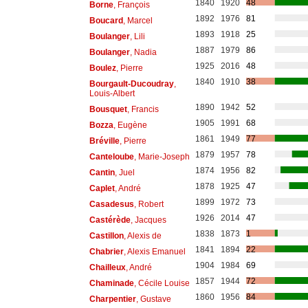
1840
1920
48
Borne
, François
1892
1976
81
Boucard
, Marcel
1893
1918
25
Boulanger
, Lili
1887
1979
86
Boulanger
, Nadia
1925
2016
48
Boulez
, Pierre
1840
1910
38
Bourgault-Ducoudray
,
Louis-Albert
1890
1942
52
Bousquet
, Francis
1905
1991
68
Bozza
, Eugène
1861
1949
77
Bréville
, Pierre
1879
1957
78
Canteloube
, Marie-Joseph
1874
1956
82
Cantin
, Juel
1878
1925
47
Caplet
, André
1899
1972
73
Casadesus
, Robert
1926
2014
47
Castérède
, Jacques
1838
1873
1
Castillon
, Alexis de
1841
1894
22
Chabrier
, Alexis Emanuel
1904
1984
69
Chailleux
, André
1857
1944
72
Chaminade
, Cécile Louise
1860
1956
84
Charpentier
, Gustave