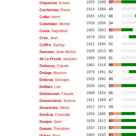
1855
1899
27
Chausson
, Ernest
1924
1984
49
Cochereau
, Pierre
1885
1951
66
Collet
, Henri
1939
2004
34
Colombier
, Michel
1805
1883
11
Coste
, Napoléon
1879
1932
53
Cras
, Jean
1921
1994
52
Cziffra
, György
1928
2013
45
Damase
, Jean-Michel
1888
1969
81
de La Presle
, Jacques
1862
1918
46
Debussy
, Claude
1879
1961
82
Delage
, Maurice
1925
1992
48
Delerue
, Georges
1836
1891
19
Delibes
, Léo
1888
1954
66
Delvincourt
, Claude
1921
1968
47
Demessieux
, Jeanne
1912
1971
59
Desenclos
, Alfred
1856
1885
13
Devéria
, Charlotte
1839
1912
40
Donjon
, Jean
1837
1924
52
Dubois
, Théodore
1865
1935
63
Dukas
, Paul