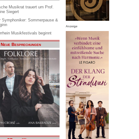
che Musikrat trauert um Prof.
ine Siegert
 Symphoniker: Sommerpause &
ginn
Anzeige
rrhein Musikfestivals beginnt
Neue Besprechungen