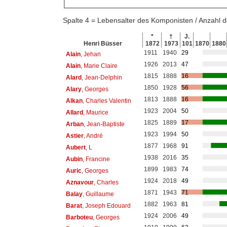
Spalte 4 = Lebensalter des Komponisten / Anzahl
*
†
J.
Henri Büsser
1872
1973
101
1870
1880
1911
1940
29
Alain
, Jehan
1926
2013
47
Alain
, Marie Claire
1815
1888
16
Alard
, Jean-Delphin
1850
1928
56
Alary
, Georges
1813
1888
16
Alkan
, Charles Valentin
1923
2004
50
Allard
, Maurice
1825
1889
17
Arban
, Jean-Baptiste
1923
1994
50
Astier
, André
1877
1968
91
Aubert
, L
1938
2016
35
Aubin
, Francine
1899
1983
74
Auric
, Georges
1924
2018
49
Aznavour
, Charles
1871
1943
71
Balay
, Guillaume
1882
1963
81
Barat
, Joseph Edouard
1924
2006
49
Barboteu
, Georges