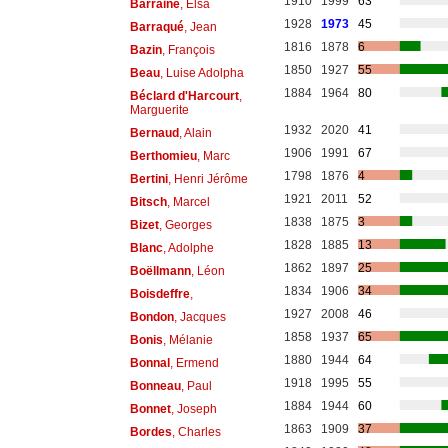
1910
1999
63
Barraine
, Elsa
1928
1973
45
Barraqué
, Jean
1816
1878
6
Bazin
, François
1850
1927
55
Beau
, Luise Adolpha
1884
1964
80
Béclard d'Harcourt
,
Marguerite
1932
2020
41
Bernaud
, Alain
1906
1991
67
Berthomieu
, Marc
1798
1876
4
Bertini
, Henri Jérôme
1921
2011
52
Bitsch
, Marcel
1838
1875
3
Bizet
, Georges
1828
1885
13
Blanc
, Adolphe
1862
1897
25
Boëllmann
, Léon
1834
1906
34
Boisdeffre
,
1927
2008
46
Bondon
, Jacques
1858
1937
65
Bonis
, Mélanie
1880
1944
64
Bonnal
, Ermend
1918
1995
55
Bonneau
, Paul
1884
1944
60
Bonnet
, Joseph
1863
1909
37
Bordes
, Charles