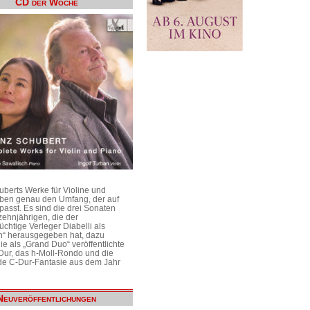
CD der Woche
uberts Werke für Violine und
aben genau den Umfang, der auf
passt. Es sind die drei Sonaten
ehnjährigen, die der
üchtige Verleger Diabelli als
n“ herausgegeben hat, dazu
e als „Grand Duo“ veröffentlichte
Dur, das h-Moll-Rondo und die
e C-Dur-Fantasie aus dem Jahr
Neuveröffentlichungen