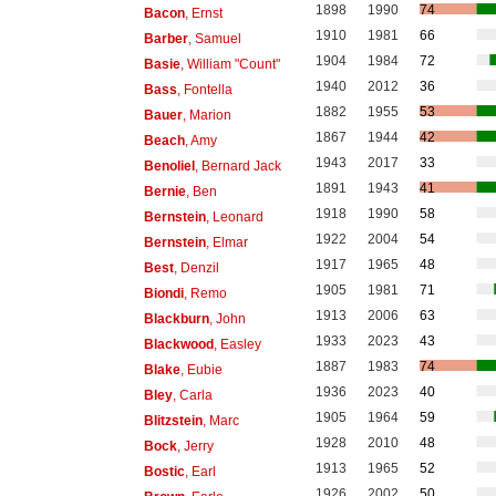
1898
1990
74
Bacon
, Ernst
1910
1981
66
Barber
, Samuel
1904
1984
72
Basie
, William "Count"
1940
2012
36
Bass
, Fontella
1882
1955
53
Bauer
, Marion
1867
1944
42
Beach
, Amy
1943
2017
33
Benoliel
, Bernard Jack
1891
1943
41
Bernie
, Ben
1918
1990
58
Bernstein
, Leonard
1922
2004
54
Bernstein
, Elmar
1917
1965
48
Best
, Denzil
1905
1981
71
Biondi
, Remo
1913
2006
63
Blackburn
, John
1933
2023
43
Blackwood
, Easley
1887
1983
74
Blake
, Eubie
1936
2023
40
Bley
, Carla
1905
1964
59
Blitzstein
, Marc
1928
2010
48
Bock
, Jerry
1913
1965
52
Bostic
, Earl
1926
2002
50