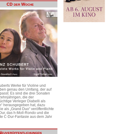
CD der Woche
uberts Werke für Violine und
aben genau den Umfang, der auf
passt. Es sind die drei Sonaten
ehnjährigen, die der
üchtige Verleger Diabelli als
n“ herausgegeben hat, dazu
e als „Grand Duo“ veröffentlichte
Dur, das h-Moll-Rondo und die
e C-Dur-Fantasie aus dem Jahr
Neuveröffentlichungen