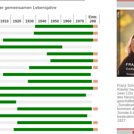
 der gemeinsamen Lebensjahre
Eintr.
1910
1920
1930
1940
1950
1960
1970
288
Franz Sch
Klavier h
zwei CDs 
des Neunz
geschäftst
„Sonatine
kommen di
Sonate A-
bedeutend
1827.