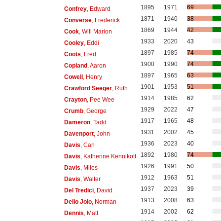
1895
1971
69
Confrey
, Edward
1871
1940
38
Converse
, Frederick
1869
1944
42
Cook
, Will Marion
1933
2020
43
Cooley
, Eddi
1897
1985
74
Coots
, Fred
1900
1990
74
Copland
, Aaron
1897
1965
63
Cowell
, Henry
1901
1953
51
Crawford Seeger
, Ruth
1914
1985
62
Crayton
, Pee Wee
1929
2022
47
Crumb
, George
1917
1965
48
Dameron
, Tadd
1931
2002
45
Davenport
, John
1936
2023
40
Davis
, Carl
1892
1980
74
Davis
, Katherine Kennikott
1926
1991
50
Davis
, Miles
1912
1963
51
Davis
, Walter
1937
2023
39
Del Tredici
, David
1913
2008
63
Dello Joio
, Norman
1914
2002
62
Dennis
, Matt