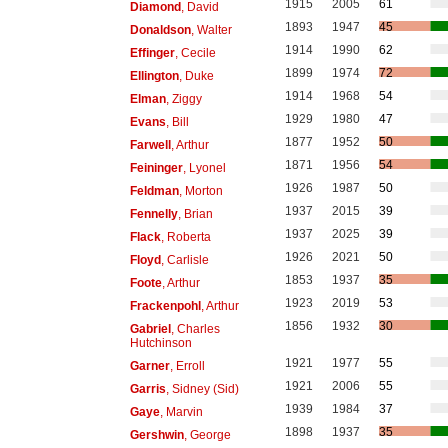
1915
2005
61
Diamond
, David
1893
1947
45
Donaldson
, Walter
1914
1990
62
Effinger
, Cecile
1899
1974
72
Ellington
, Duke
1914
1968
54
Elman
, Ziggy
1929
1980
47
Evans
, Bill
1877
1952
50
Farwell
, Arthur
1871
1956
54
Feininger
, Lyonel
1926
1987
50
Feldman
, Morton
1937
2015
39
Fennelly
, Brian
1937
2025
39
Flack
, Roberta
1926
2021
50
Floyd
, Carlisle
1853
1937
35
Foote
, Arthur
1923
2019
53
Frackenpohl
, Arthur
1856
1932
30
Gabriel
, Charles
Hutchinson
1921
1977
55
Garner
, Erroll
1921
2006
55
Garris
, Sidney (Sid)
1939
1984
37
Gaye
, Marvin
1898
1937
35
Gershwin
, George