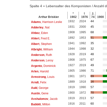
Spalte 4 = Lebensalter des Komponisten / Anzahl
*
†
J.
Arthur Briskier
1902
1976
74
1900
1932
2024
44
Adams
, Harrison Leslie
1931
2000
45
Adderley
, Nat
1908
1995
68
Ahbez
, Eden
1892
1953
51
Ahlert
, Fred E.
1941
1992
35
Albert
, Stephen
1944
1998
32
Albright
, William
1928
2019
48
Anderson
, Ruth
1908
1975
67
Anderson
, Leroy
1927
2019
49
Argento
, Dominick
1905
1986
71
Arlen
, Harold
1901
1971
69
Armstrong
, Louis
1889
1918
16
Arndt
, Felix
1919
1990
57
Auld
, George
1900
1972
70
Austin
, Gene
1919
2013
57
Avshalomov
, Jacob
1916
2011
60
Babbitt
, Milton