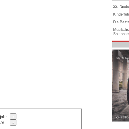
22. Niede
Kinderfüh
Die Best
Musikali
Saisonsta
jahr
ahr