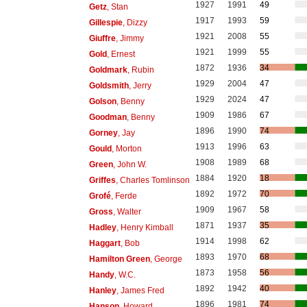
1927
1991
49
Getz
, Stan
1917
1993
59
Gillespie
, Dizzy
1921
2008
55
Giuffre
, Jimmy
1921
1999
55
Gold
, Ernest
1872
1936
34
Goldmark
, Rubin
1929
2004
47
Goldsmith
, Jerry
1929
2024
47
Golson
, Benny
1909
1986
67
Goodman
, Benny
1896
1990
74
Gorney
, Jay
1913
1996
63
Gould
, Morton
1908
1989
68
Green
, John W.
1884
1920
18
Griffes
, Charles Tomlinson
1892
1972
70
Grofé
, Ferde
1909
1967
58
Gross
, Walter
1871
1937
35
Hadley
, Henry Kimball
1914
1998
62
Haggart
, Bob
1893
1970
68
Hamilton Green
, George
1873
1958
56
Handy
, W.C.
1892
1942
40
Hanley
, James Fred
1896
1981
74
Hanson
, Howard