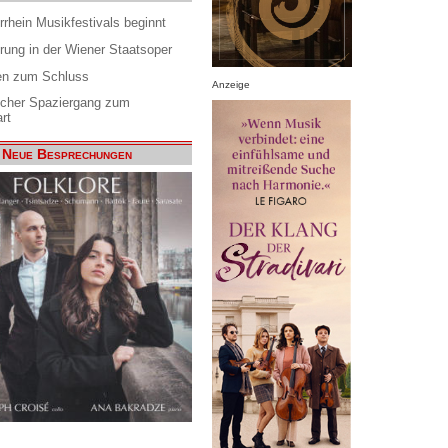
rrhein Musikfestivals beginnt
rung in der Wiener Staatsoper
en zum Schluss
Anzeige
scher Spaziergang zum
rt
Neue Besprechungen