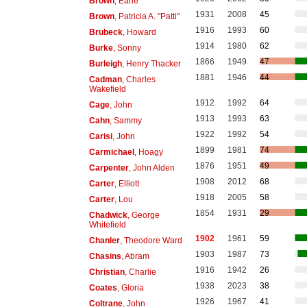
Brown
, Earle
1931
2008
45
Brown
, Patricia A. "Patti"
1916
1993
60
Brubeck
, Howard
1914
1980
62
Burke
, Sonny
1866
1949
47
Burleigh
, Henry Thacker
1881
1946
44
Cadman
, Charles
Wakefield
1912
1992
64
Cage
, John
1913
1993
63
Cahn
, Sammy
1922
1992
54
Carisi
, John
1899
1981
74
Carmichael
, Hoagy
1876
1951
49
Carpenter
, John Alden
1908
2012
68
Carter
, Elliott
1918
2005
58
Carter
, Lou
1854
1931
29
Chadwick
, George
Whitefield
1902
1961
59
Chanler
, Theodore Ward
1903
1987
73
Chasins
, Abram
1916
1942
26
Christian
, Charlie
1938
2023
38
Coates
, Gloria
1926
1967
41
Coltrane
, John