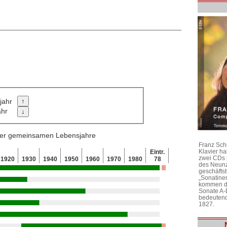
jahr
ahr
 der gemeinsamen Lebensjahre
Franz Sch
Klavier h
Eintr.
zwei CDs 
1920
1930
1940
1950
1960
1970
1980
78
des Neunz
geschäftst
„Sonatine
kommen di
Sonate A-
bedeutend
1827.