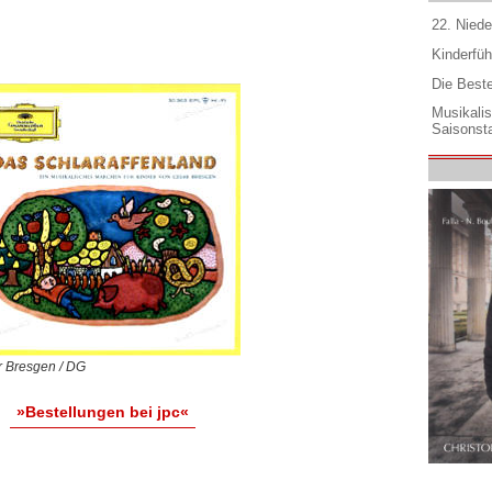
22. Niede
Kinderfüh
Die Best
Musikali
Saisonsta
 Bresgen / DG
»Bestellungen bei jpc«