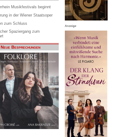
rrhein Musikfestivals beginnt
rung in der Wiener Staatsoper
en zum Schluss
Anzeige
scher Spaziergang zum
rt
Neue Besprechungen