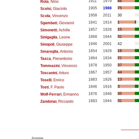
1911
1979
66
Rota
, Nino
1905
1988
75
Scelsi
, Giacinto
1958
2011
30
Scola
, Vincenzo
1841
1914
1
Sgambati
, Giovanni
1857
1928
15
Simonetti
, Achille
1868
1944
31
Sinigaglia
, Leone
1946
2001
42
Sinopoli
, Giuseppe
1854
1929
16
Smareglia
, Antonio
1864
1934
21
Tasca
, Pierantonio
1878
1950
37
Tommasini
, Vincenzo
1867
1957
44
Toscanini
, Arturo
1883
1926
13
Toselli
, Enrico
1846
1916
3
Tosti
, F. Paolo
1876
1948
35
Wolf-Ferrari
, Ermanno
1883
1944
31
Zandonai
, Riccardo
Anzeige