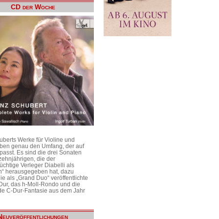
CD der Woche
uberts Werke für Violine und
aben genau den Umfang, der auf
passt. Es sind die drei Sonaten
ehnjährigen, die der
üchtige Verleger Diabelli als
n“ herausgegeben hat, dazu
e als „Grand Duo“ veröffentlichte
Dur, das h-Moll-Rondo und die
e C-Dur-Fantasie aus dem Jahr
Neuveröffentlichungen