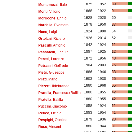
1875
1952
39
Montemezzi
, Italo
1868
1922
9
Monti
, Vittorio
1928
2020
60
Morricone
, Ennio
1878
1950
37
Nardella
, Evemero
1924
1990
64
Nono
, Luigi
1926
2014
62
Ortolani
, Riziero
1842
1924
11
Pasculli
, Antonio
1887
1925
12
Passatelli
, Linguini
1872
1956
43
Perosi
, Lorenzo
1904
2003
75
Petrassi
, Goffredo
1886
1946
33
Pietri
, Giuseppe
1903
1938
25
Pilati
, Mario
1880
1968
55
Pizzetti
, Ildebrando
1880
1955
42
Pratella
, Francesco Balilla
1880
1955
42
Pratella
, Balilla
1858
1924
11
Puccini
, Giacomo
1883
1954
41
Refice
, Licinio
1879
1936
23
Respighi
, Ottorino
1880
1944
31
Rose
, Vincent