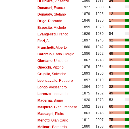
1860
1937
24
Di Chiara
, Vinzenzo
1927
2000
61
Donatoni
, Franco
1879
1925
12
Donaudy
, Stefano
1846
1930
17
Drigo
, Riccardo
1855
1929
16
Esposito
, Michele
1926
1980
54
Evangelisti
, Franco
1897
1945
32
Finzi
, Aldo
1860
1942
29
Franchetti
, Alberto
1886
1962
49
Garofalo
, Carlo Giorgio
1867
1948
35
Giordano
, Umberto
1876
1954
41
Gnecchi
, Vittorio
1893
1956
43
Grupillo
, Salvador
1857
1919
6
Leoncavallo
, Ruggero
1864
1945
32
Longo
, Alessandro
1875
1962
49
Lorenzo
, Leonardo
1920
1973
53
Maderna
, Bruno
1882
1973
60
Malipiero
, Gian Franceso
1863
1945
32
Mascagni
, Pietro
1911
2007
75
Menotti
, Gian Carlo
1880
1958
45
Molinari
, Bernardo