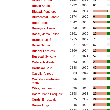
Berio
, Luciano
1922
2008
66
Bibalo
, Antonio
1844
1914
1
Bigazzi
, Pénélope
1874
1919
6
Blumenthal
, Sandro
1842
1918
5
Boïto
, Arrigo
1900
1980
67
Bonagura
, Enzio
1861
1925
12
Bossi
, Marco Enrico
1915
2017
73
Bragato
, José
1921
2003
67
Bruni
, Sergio
1866
1924
11
Busoni
, Ferruccio
1931
2021
57
Bussotti
, Sylvano
1863
1934
21
Calace
, Raffaele
1888
1960
47
Carnevali
, Vito
1883
1947
34
Casella
, Alfredo
1895
1968
55
Castelnuovo-Tedesco
,
Mario
1866
1950
37
Cilèa
, Francesco
1858
1933
20
Costa
, Mario Pasquale
1875
1937
24
Curtis
, Ernesto de
1846
1922
9
Denza
, Luigi