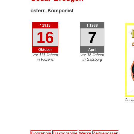
österr. Komponist
* 1913
† 1988
16
7
Oktober
April
vor 113 Jahren
vor 38 Jahren
in Florenz
in Salzburg
Cesar
Biographie
Diskographie
Werke
Zeitgenossen