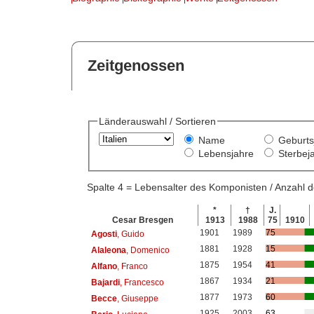
Zeitgenossen
Länderauswahl / Sortieren
Name
Geburts
Lebensjahre
Sterbej
Spalte 4 = Lebensalter des Komponisten / Anzahl
*
†
J.
Cesar Bresgen
1913
1988
75
1910
1901
1989
75
Agosti
, Guido
1881
1928
15
Alaleona
, Domenico
1875
1954
41
Alfano
, Franco
1867
1934
21
Bajardi
, Francesco
1877
1973
60
Becce
, Giuseppe
1925
2003
63