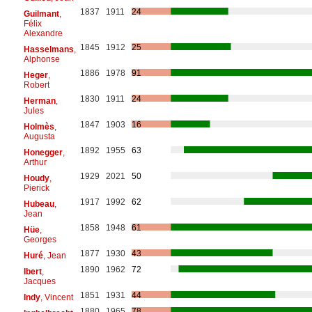
1837
1911
24
Guilmant
,
Félix
Alexandre
1845
1912
25
Hasselmans
,
Alphonse
1886
1978
91
Heger
,
Robert
1830
1911
24
Herman
,
Jules
1847
1903
16
Holmès
,
Augusta
1892
1955
63
Honegger
,
Arthur
1929
2021
50
Houdy
,
Pierick
1917
1992
62
Hubeau
,
Jean
1858
1948
61
Hüe
,
Georges
1877
1930
43
Huré
, Jean
1890
1962
72
Ibert
,
Jacques
1851
1931
44
Indy
, Vincent
1880
1965
78