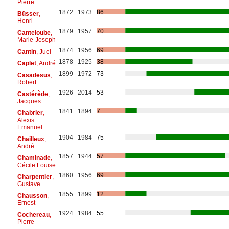
Pierre
1872
1973
86
Büsser
,
Henri
1879
1957
70
Canteloube
,
Marie-Joseph
1874
1956
69
Cantin
, Juel
1878
1925
38
Caplet
, André
1899
1972
73
Casadesus
,
Robert
1926
2014
53
Castérède
,
Jacques
1841
1894
7
Chabrier
,
Alexis
Emanuel
1904
1984
75
Chailleux
,
André
1857
1944
57
Chaminade
,
Cécile Louise
1860
1956
69
Charpentier
,
Gustave
1855
1899
12
Chausson
,
Ernest
1924
1984
55
Cochereau
,
Pierre