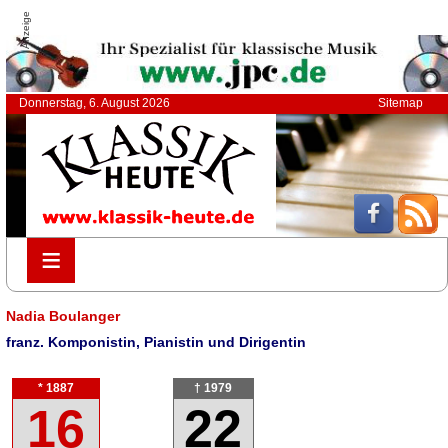
Anzeige
Donnerstag, 6. August 2026
Sitemap
≡
≡
Nadia Boulanger
franz. Komponistin, Pianistin und Dirigentin
* 1887
† 1979
16
22