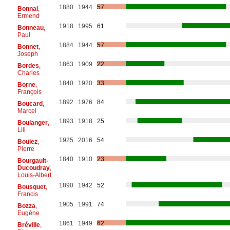
1880
1944
57
Bonnal
,
Ermend
1918
1995
61
Bonneau
,
Paul
1884
1944
57
Bonnet
,
Joseph
1863
1909
22
Bordes
,
Charles
1840
1920
33
Borne
,
François
1892
1976
84
Boucard
,
Marcel
1893
1918
25
Boulanger
,
Lili
1925
2016
54
Boulez
,
Pierre
1840
1910
23
Bourgault-
Ducoudray
,
Louis-Albert
1890
1942
52
Bousquet
,
Francis
1905
1991
74
Bozza
,
Eugène
1861
1949
62
Bréville
,