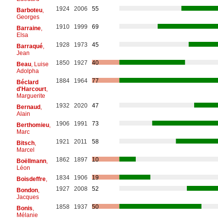
1924
2006
55
Barboteu
,
Georges
1910
1999
69
Barraine
,
Elsa
1928
1973
45
Barraqué
,
Jean
1850
1927
40
Beau
, Luise
Adolpha
1884
1964
77
Béclard
d'Harcourt
,
Marguerite
1932
2020
47
Bernaud
,
Alain
1906
1991
73
Berthomieu
,
Marc
1921
2011
58
Bitsch
,
Marcel
1862
1897
10
Boëllmann
,
Léon
1834
1906
19
Boisdeffre
,
1927
2008
52
Bondon
,
Jacques
1858
1937
50
Bonis
,
Mélanie