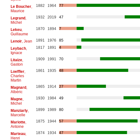
1882
1964
77
Le Boucher
,
Maurice
1932
2019
47
Legrand
,
Michel
1870
1894
7
Lekeu
,
Guillaume
1891
1976
85
Lenoir
, Jean
1817
1891
4
Leybach
,
Ignace
1909
1991
70
Litaize
,
Gaston
1861
1935
48
Loeffler
,
Charles
Martin
1865
1914
27
Magnard
,
Albéric
1930
1984
49
Magne
,
Michel
1899
1989
80
Manziarly
,
Marcelle
1875
1944
57
Mariotte
,
Antoine
1874
1934
47
Marteau
,
Henri