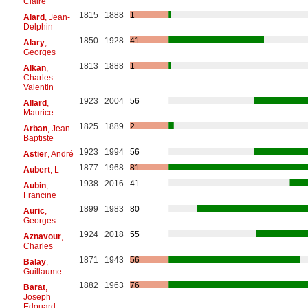
Claire
1815
1888
1
Alard
, Jean-
Delphin
1850
1928
41
Alary
,
Georges
1813
1888
1
Alkan
,
Charles
Valentin
1923
2004
56
Allard
,
Maurice
1825
1889
2
Arban
, Jean-
Baptiste
1923
1994
56
Astier
, André
1877
1968
81
Aubert
, L
1938
2016
41
Aubin
,
Francine
1899
1983
80
Auric
,
Georges
1924
2018
55
Aznavour
,
Charles
1871
1943
56
Balay
,
Guillaume
1882
1963
76
Barat
,
Joseph
Edouard