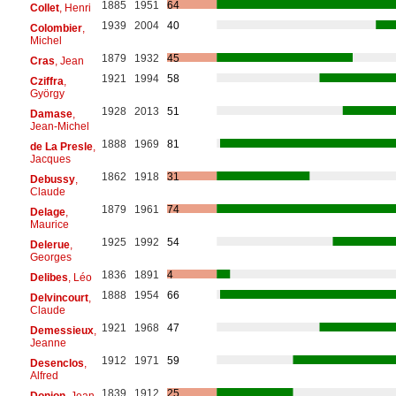
1885
1951
64
Collet
, Henri
1939
2004
40
Colombier
,
Michel
1879
1932
45
Cras
, Jean
1921
1994
58
Cziffra
,
György
1928
2013
51
Damase
,
Jean-Michel
1888
1969
81
de La Presle
,
Jacques
1862
1918
31
Debussy
,
Claude
1879
1961
74
Delage
,
Maurice
1925
1992
54
Delerue
,
Georges
1836
1891
4
Delibes
, Léo
1888
1954
66
Delvincourt
,
Claude
1921
1968
47
Demessieux
,
Jeanne
1912
1971
59
Desenclos
,
Alfred
1839
1912
25
Donjon
, Jean