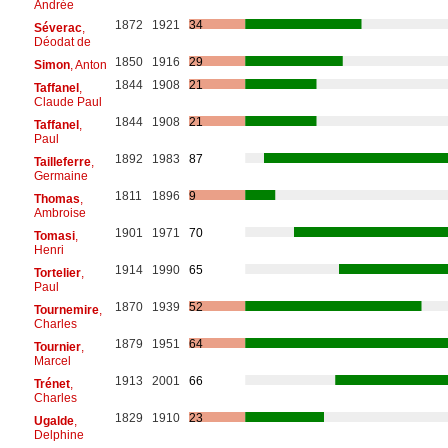
Andrée
1872
1921
34
Séverac
,
Déodat de
1850
1916
29
Simon
, Anton
1844
1908
21
Taffanel
,
Claude Paul
1844
1908
21
Taffanel
,
Paul
1892
1983
87
Tailleferre
,
Germaine
1811
1896
9
Thomas
,
Ambroise
1901
1971
70
Tomasi
,
Henri
1914
1990
65
Tortelier
,
Paul
1870
1939
52
Tournemire
,
Charles
1879
1951
64
Tournier
,
Marcel
1913
2001
66
Trénet
,
Charles
1829
1910
23
Ugalde
,
Delphine