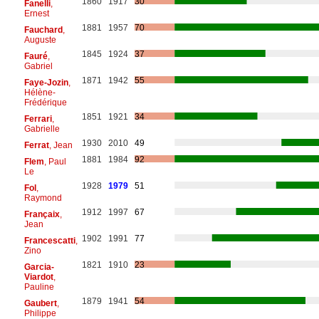
1860
1917
30
Fanelli
,
Ernest
1881
1957
70
Fauchard
,
Auguste
1845
1924
37
Fauré
,
Gabriel
1871
1942
55
Faye-Jozin
,
Hélène-
Frédérique
1851
1921
34
Ferrari
,
Gabrielle
1930
2010
49
Ferrat
, Jean
1881
1984
92
Flem
, Paul
Le
1928
1979
51
Fol
,
Raymond
1912
1997
67
Françaix
,
Jean
1902
1991
77
Francescatti
,
Zino
1821
1910
23
Garcia-
Viardot
,
Pauline
1879
1941
54
Gaubert
,
Philippe