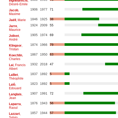
Inghelbrecht
,
Désiré-Emile
1906
1977
71
Jacob
,
Maxime
1846
1925
38
Jaëll
, Marie
1924
2009
55
Jarre
,
Maurice
1905
1974
69
Jolivet
,
André
1874
1966
79
Klingsor
,
Tristan
1867
1950
63
Koechlin
,
Charles
1932
2018
47
Lai
, Francis
Albert
1837
1892
5
Lalliet
,
Théophile
1823
1892
5
Lalò
,
Edouard
1907
1991
72
Langlais
,
Jean
1876
1943
56
Laparra
,
Raoul
1857
1944
57
Lazzari
,
Sylvio