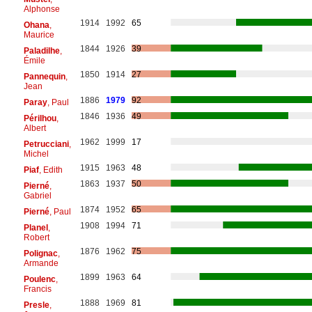
Alphonse
1914
1992
65
Ohana
,
Maurice
1844
1926
39
Paladilhe
,
Émile
1850
1914
27
Pannequin
,
Jean
1886
1979
92
Paray
, Paul
1846
1936
49
Périlhou
,
Albert
1962
1999
17
Petrucciani
,
Michel
1915
1963
48
Piaf
, Edith
1863
1937
50
Pierné
,
Gabriel
1874
1952
65
Pierné
, Paul
1908
1994
71
Planel
,
Robert
1876
1962
75
Polignac
,
Armande
1899
1963
64
Poulenc
,
Francis
1888
1969
81
Presle
,