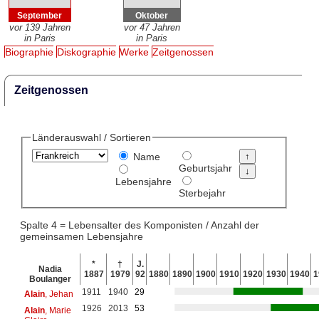
September
Oktober
vor 139 Jahren
vor 47 Jahren
in Paris
in Paris
Biographie
Diskographie
Werke
Zeitgenossen
Zeitgenossen
Länderauswahl / Sortieren
Name
Geburtsjahr
Lebensjahre
Sterbejahr
Spalte 4 = Lebensalter des Komponisten / Anzahl der
gemeinsamen Lebensjahre
*
†
J.
Nadia
1887
1979
92
1880
1890
1900
1910
1920
1930
1940
1
Boulanger
1911
1940
29
Alain
, Jehan
1926
2013
53
Alain
, Marie