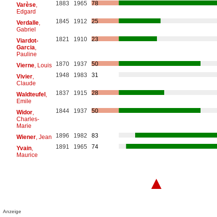
1883
1965
78
Varèse
,
Edgard
1845
1912
25
Verdalle
,
Gabriel
1821
1910
23
Viardot-
Garcia
,
Pauline
1870
1937
50
Vierne
, Louis
1948
1983
31
Vivier
,
Claude
1837
1915
28
Waldteufel
,
Emile
1844
1937
50
Widor
,
Charles-
Marie
1896
1982
83
Wiener
, Jean
1891
1965
74
Yvain
,
Maurice
▲
Anzeige