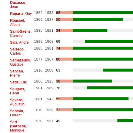
Ducasse
,
Jean
1864
1955
68
Ropartz
, Guy
1869
1937
50
Roussel
,
Albert
1835
1921
34
Saint-Saëns
,
Camille
1899
1968
69
Sala
, André
1885
1961
74
Salzedo
,
Carlos
1877
1967
80
Samazeuilh
,
Gustave
1916
2008
63
Sancan
,
Pierre
1866
1925
38
Satie
, Erik
1901
1989
78
Sauguet
,
Henri
1861
1942
55
Savard
,
Augustin
1870
1958
71
Schmitt
,
Florent
1930
1997
49
Serf
(Barbara)
,
Monique