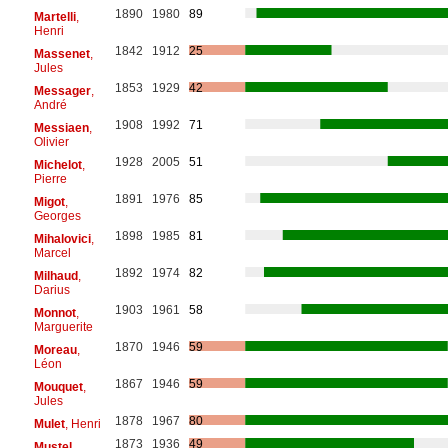
1890
1980
89
Martelli
,
Henri
1842
1912
25
Massenet
,
Jules
1853
1929
42
Messager
,
André
1908
1992
71
Messiaen
,
Olivier
1928
2005
51
Michelot
,
Pierre
1891
1976
85
Migot
,
Georges
1898
1985
81
Mihalovici
,
Marcel
1892
1974
82
Milhaud
,
Darius
1903
1961
58
Monnot
,
Marguerite
1870
1946
59
Moreau
,
Léon
1867
1946
59
Mouquet
,
Jules
1878
1967
80
Mulet
, Henri
1873
1936
49
Mustel
,