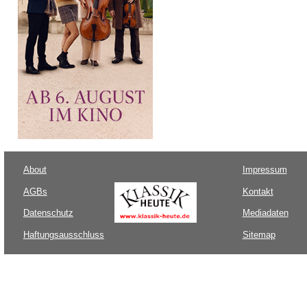
About
Impressum
AGBs
Kontakt
Datenschutz
Mediadaten
Haftungsausschluss
Sitemap