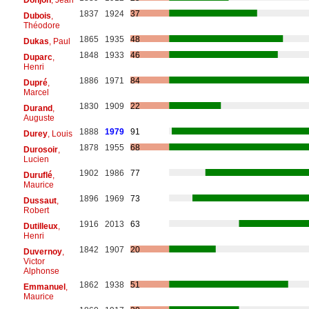
1837
1924
37
Dubois
,
Théodore
1865
1935
48
Dukas
, Paul
1848
1933
46
Duparc
,
Henri
1886
1971
84
Dupré
,
Marcel
1830
1909
22
Durand
,
Auguste
1888
1979
91
Durey
, Louis
1878
1955
68
Durosoir
,
Lucien
1902
1986
77
Duruflé
,
Maurice
1896
1969
73
Dussaut
,
Robert
1916
2013
63
Dutilleux
,
Henri
1842
1907
20
Duvernoy
,
Victor
Alphonse
1862
1938
51
Emmanuel
,
Maurice