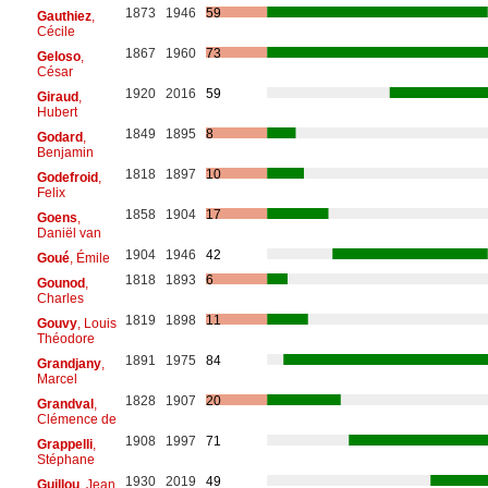
1873
1946
59
Gauthiez
,
Cécile
1867
1960
73
Geloso
,
César
1920
2016
59
Giraud
,
Hubert
1849
1895
8
Godard
,
Benjamin
1818
1897
10
Godefroid
,
Felix
1858
1904
17
Goens
,
Daniël van
1904
1946
42
Goué
, Émile
1818
1893
6
Gounod
,
Charles
1819
1898
11
Gouvy
, Louis
Théodore
1891
1975
84
Grandjany
,
Marcel
1828
1907
20
Grandval
,
Clémence de
1908
1997
71
Grappelli
,
Stéphane
1930
2019
49
Guillou
, Jean