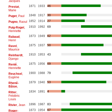
Jacques
1871
1933
46
Prestat
,
Marie
1848
1917
30
Puget
, Paul
1852
1914
27
Pugno
, Raoul
1910
1992
69
Puig-Roget
,
Henriette
1873
1949
62
Rabaud
,
Henri
1875
1937
50
Ravel
,
Maurice
1910
1953
43
Reinhardt
,
Django
1875
1956
69
Renié
,
Henriette
1900
1988
79
Reuchsel
,
Eugène
1879
1940
53
Rhené-
Bâton
,
1834
1891
4
Ritter
,
Frédéric
Louis
1896
1987
83
Rivier
, Jean
1873
1954
67
Roger-