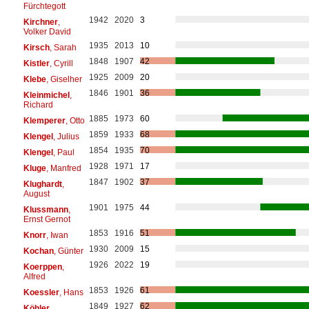
Fürchtegott
1942
2020
3
Kirchner
,
Volker David
1935
2013
10
Kirsch
, Sarah
1848
1907
42
Kistler
, Cyrill
1925
2009
20
Klebe
, Giselher
1846
1901
36
Kleinmichel
,
Richard
1885
1973
60
Klemperer
, Otto
1859
1933
68
Klengel
, Julius
1854
1935
70
Klengel
, Paul
1928
1971
17
Kluge
, Manfred
1847
1902
37
Klughardt
,
August
1901
1975
44
Klussmann
,
Ernst Gernot
1853
1916
51
Knorr
, Iwan
1930
2009
15
Kochan
, Günter
1926
2022
19
Koerppen
,
Alfred
1853
1926
61
Koessler
, Hans
1849
1927
62
Köhler
,