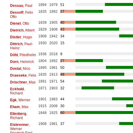
1894
1979
51
Dessau
, Paul
1835
1892
27
Dessoff
, Felix
Otto
1839
1905
40
Dienel
, Otto
1829
1908
43
Dietrich
, Albert
1908
1942
34
Distler
, Hugo
1930
2020
15
Dittrich
, Paul-
Heinz
1936
2018
9
Döhl
, Friedhelm
1804
1892
27
Dorn
, Heinrich
1895
1981
50
Dostal
, Nico
1835
1913
48
Draeseke
, Felix
1891
1971
54
Drischner
, Max
1871
1903
32
Eckhold
,
Richard
1901
1983
44
Egk
, Werner
1915
2008
30
Eham
, Max
1848
1925
60
Eilenberg
,
Richard
1908
1981
37
Eisbrenner
,
Werner
Friedrich Emil