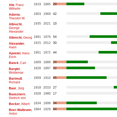
1819
1885
20
Abt
, Franz
Wilhelm
1903
1969
42
Adorno
,
Theodor W.
1935
2021
10
Albrecht
,
George
Alexander
1891
1976
54
Albrecht
, Georg
1915
2012
30
Alexander
,
Haim
1901
1972
44
Apostel
, Hans
Erich
1809
1889
24
Banck
, Carl
1828
1897
32
Bargiel
,
Woldemar
1859
1910
45
Bartmuß
,
Richard
1918
2010
27
Baur
, Jürg
1928
1980
17
Bausznern
,
Dietrich von
1834
1899
34
Becker
, Albert
1864
1929
64
Beer-Walbrunn
,
Anton