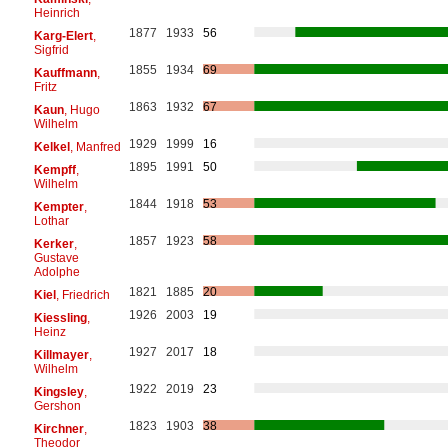
Heinrich
1877
1933
56
Karg-Elert
,
Sigfrid
1855
1934
69
Kauffmann
,
Fritz
1863
1932
67
Kaun
, Hugo
Wilhelm
1929
1999
16
Kelkel
, Manfred
1895
1991
50
Kempff
,
Wilhelm
1844
1918
53
Kempter
,
Lothar
1857
1923
58
Kerker
,
Gustave
Adolphe
1821
1885
20
Kiel
, Friedrich
1926
2003
19
Kiessling
,
Heinz
1927
2017
18
Killmayer
,
Wilhelm
1922
2019
23
Kingsley
,
Gershon
1823
1903
38
Kirchner
,
Theodor