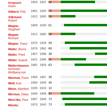
1850
1907
42
Urspruch
,
Anton
1861
1940
75
Volbach
, Fritz
1815
1883
18
Volkmann
,
Robert
1869
1930
61
Wagner
,
Siegfried
1813
1883
18
Wagner
,
Richard
1870
1929
59
Wagner
, Franz
1876
1962
69
Walter
, Bruno
1907
1996
38
Walter
, Fried
1821
1896
31
Walter
, August
1882
1954
63
Waltershausen
,
Hermann
Wolfgang von
1906
1967
39
Waxman
, Franz
1900
1950
45
Weill
, Kurt
1935
2023
10
Weiss
, Manfred
1840
1906
41
Werman
, Oskar
1867
1940
73
Weschke
, Paul
1870
1943
73
Wetzler
,