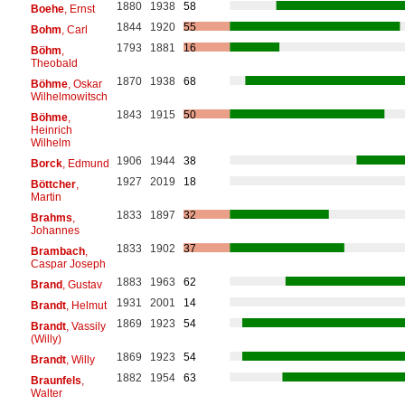
1880
1938
58
Boehe
, Ernst
1844
1920
55
Bohm
, Carl
1793
1881
16
Böhm
,
Theobald
1870
1938
68
Böhme
, Oskar
Wilhelmowitsch
1843
1915
50
Böhme
,
Heinrich
Wilhelm
1906
1944
38
Borck
, Edmund
1927
2019
18
Böttcher
,
Martin
1833
1897
32
Brahms
,
Johannes
1833
1902
37
Brambach
,
Caspar Joseph
1883
1963
62
Brand
, Gustav
1931
2001
14
Brandt
, Helmut
1869
1923
54
Brandt
, Vassily
(Willy)
1869
1923
54
Brandt
, Willy
1882
1954
63
Braunfels
,
Walter