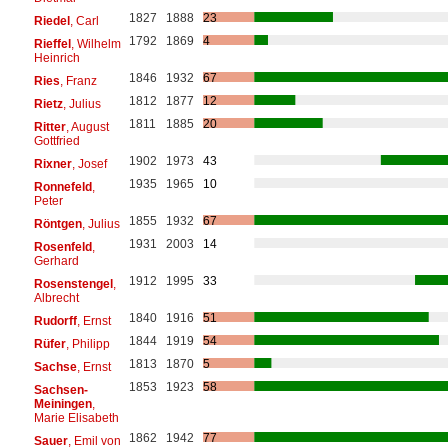
1827
1888
23
Riedel
, Carl
1792
1869
4
Rieffel
, Wilhelm
Heinrich
1846
1932
67
Ries
, Franz
1812
1877
12
Rietz
, Julius
1811
1885
20
Ritter
, August
Gottfried
1902
1973
43
Rixner
, Josef
1935
1965
10
Ronnefeld
,
Peter
1855
1932
67
Röntgen
, Julius
1931
2003
14
Rosenfeld
,
Gerhard
1912
1995
33
Rosenstengel
,
Albrecht
1840
1916
51
Rudorff
, Ernst
1844
1919
54
Rüfer
, Philipp
1813
1870
5
Sachse
, Ernst
1853
1923
58
Sachsen-
Meiningen
,
Marie Elisabeth
1862
1942
77
Sauer
, Emil von