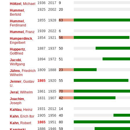
1936
2017
9
Höltzel
, Michael
1925
2002
20
Hummel
,
Bertold
1855
1928
63
Hummel
,
Ferdinand
1939
2022
6
Hummel
, Franz
1854
1921
56
Humperdinck
,
Engelbert
1887
1937
50
Huppertz
,
Gottfried
1894
1972
51
Jacobi
,
Wolfgang
1809
1888
23
Jähns
, Friedrich
Wilhelm
1865
1920
55
Jenner
, Gustav
U.
1861
1935
70
Jeral
, Wilhelm
1831
1907
42
Joachim
,
Joseph
1931
2012
14
Kahlau
, Heinz
1905
1956
40
Kahn
, Erich Itor
1865
1951
80
Kahn
, Robert
1886
1946
59
Kaminski
,