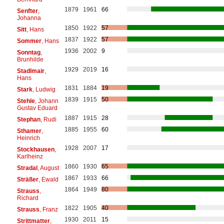
1879
1961
66
Senfter
,
Johanna
1850
1922
57
Sitt
, Hans
1837
1922
57
Sommer
, Hans
1936
2002
9
Sonntag
,
Brunhilde
1929
2019
16
Stadlmair
,
Hans
1831
1884
19
Stark
, Ludwig
1839
1915
50
Stehle
, Johann
Gustav Eduard
1887
1915
28
Stephan
, Rudi
1885
1955
60
Sthamer
,
Heinrich
1928
2007
17
Stockhausen
,
Karlheinz
1860
1930
65
Stradal
, August
1867
1933
66
Sträßer
, Ewald
1864
1949
80
Strauss
,
Richard
1822
1905
40
Strauss
, Franz
1930
2011
15
Strittmatter
,