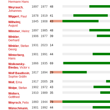
Hermann Hans
1897
1977
48
Weyrauch
,
Johannes
1878
1919
41
Wiggert
, Paul
1845
1908
43
Wilhelmj
,
August
1897
1985
48
Wimmer
, Heinz
1906
1977
39
Winkler
,
Gerhard
1931
2023
14
Winkler
, Stefan
Georg
1901
1991
44
Winterberg
,
Hans
1866
1935
69
Woikowsky-
Biedau
, Victor v.
1817
1894
29
Wolf Baudissin
,
Sophie Gräfin
1917
2005
28
Woll
, Erna
1902
1972
43
Wolpe
, Stefan
1910
1989
35
Wolters
,
Gottfried
1860
1944
79
Woyrsch
, Felix
1901
1992
44
Wünschmann
,