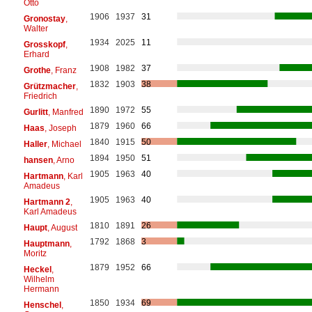
Otto
1906
1937
31
Gronostay
,
Walter
1934
2025
11
Grosskopf
,
Erhard
1908
1982
37
Grothe
, Franz
1832
1903
38
Grützmacher
,
Friedrich
1890
1972
55
Gurlitt
, Manfred
1879
1960
66
Haas
, Joseph
1840
1915
50
Haller
, Michael
1894
1950
51
hansen
, Arno
1905
1963
40
Hartmann
, Karl
Amadeus
1905
1963
40
Hartmann 2
,
Karl Amadeus
1810
1891
26
Haupt
, August
1792
1868
3
Hauptmann
,
Moritz
1879
1952
66
Heckel
,
Wilhelm
Hermann
1850
1934
69
Henschel
,