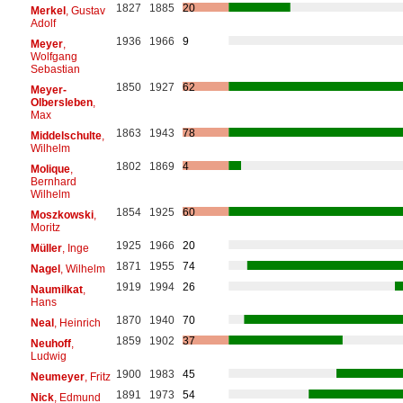
1827
1885
20
Merkel
, Gustav
Adolf
1936
1966
9
Meyer
,
Wolfgang
Sebastian
1850
1927
62
Meyer-
Olbersleben
,
Max
1863
1943
78
Middelschulte
,
Wilhelm
1802
1869
4
Molique
,
Bernhard
Wilhelm
1854
1925
60
Moszkowski
,
Moritz
1925
1966
20
Müller
, Inge
1871
1955
74
Nagel
, Wilhelm
1919
1994
26
Naumilkat
,
Hans
1870
1940
70
Neal
, Heinrich
1859
1902
37
Neuhoff
,
Ludwig
1900
1983
45
Neumeyer
, Fritz
1891
1973
54
Nick
, Edmund