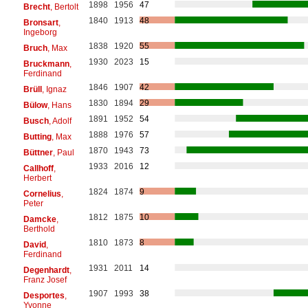
1898
1956
47
Brecht
, Bertolt
1840
1913
48
Bronsart
,
Ingeborg
1838
1920
55
Bruch
, Max
1930
2023
15
Bruckmann
,
Ferdinand
1846
1907
42
Brüll
, Ignaz
1830
1894
29
Bülow
, Hans
1891
1952
54
Busch
, Adolf
1888
1976
57
Butting
, Max
1870
1943
73
Büttner
, Paul
1933
2016
12
Callhoff
,
Herbert
1824
1874
9
Cornelius
,
Peter
1812
1875
10
Damcke
,
Berthold
1810
1873
8
David
,
Ferdinand
1931
2011
14
Degenhardt
,
Franz Josef
1907
1993
38
Desportes
,
Yvonne