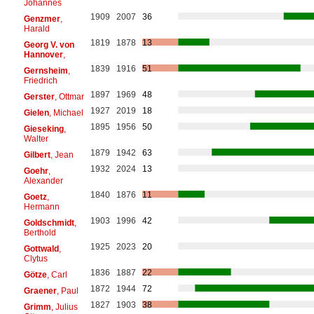
Johannes
1909
2007
36
Genzmer
,
Harald
1819
1878
13
Georg V. von
Hannover
,
1839
1916
51
Gernsheim
,
Friedrich
1897
1969
48
Gerster
, Ottmar
1927
2019
18
Gielen
, Michael
1895
1956
50
Gieseking
,
Walter
1879
1942
63
Gilbert
, Jean
1932
2024
13
Goehr
,
Alexander
1840
1876
11
Goetz
,
Hermann
1903
1996
42
Goldschmidt
,
Berthold
1925
2023
20
Gottwald
,
Clytus
1836
1887
22
Götze
, Carl
1872
1944
72
Graener
, Paul
1827
1903
38
Grimm
, Julius