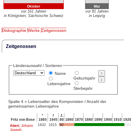
Oktober
Mai
vor 161 Jahren
vor 81 Jahren
in Königstein, Sächsische Schweiz
in Leipzig
Diskographie
Werke
Zeitgenossen
Zeitgenossen
Länderauswahl / Sortieren
Name
Geburtsjahr
Lebensjahre
Sterbejahr
Spalte 4 = Lebensalter des Komponisten / Anzahl der
gemeinsamen Lebensjahre
*
†
J.
Fritz von Bose
1865
1945
80
1860
1870
1880
1890
1900
1910
192
1832
1915
50
Abert
, Johann
Joseph