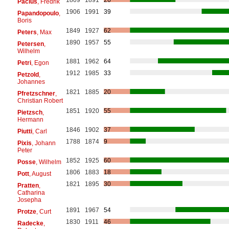
Pacius
, Fredrik
1906
1991
39
Papandopoulo
,
Boris
1849
1927
62
Peters
, Max
1890
1957
55
Petersen
,
Wilhelm
1881
1962
64
Petri
, Egon
1912
1985
33
Petzold
,
Johannes
1821
1885
20
Pfretzschner
,
Christian Robert
1851
1920
55
Pietzsch
,
Hermann
1846
1902
37
Piutti
, Carl
1788
1874
9
Pixis
, Johann
Peter
1852
1925
60
Posse
, Wilhelm
1806
1883
18
Pott
, August
1821
1895
30
Pratten
,
Catharina
Josepha
1891
1967
54
Protze
, Curt
1830
1911
46
Radecke
,