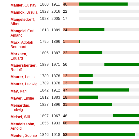
1860
1911
46
Mahler
, Gustav
1923
2016
22
Mamlok
, Ursula
1928
2005
17
Mangelsdorff
,
Albert
1813
1889
24
Mangold
, Carl
Amand
1795
1866
1
Marx
, Adolph
Bernhard
1806
1887
22
Marxsen
,
Eduard
1889
1971
56
Mauersberger
,
Rudolf
1789
1878
13
Maurer
, Louis
1789
1878
13
Maurer
, Ludwig
1842
1912
47
May
, Karl
1812
1883
18
Mayer
, Emilie
1827
1896
31
Meinardus
,
Ludwig
1897
1967
48
Meisel
, Will
1855
1933
68
Mendelssohn
,
Arnold
1846
1918
53
Menter
, Sophie