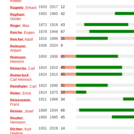
Robert
1933
2017
12
Ragwitz
, Erhard
1903
1960
42
Raphael
,
Günter
1873
1916
43
Reger
, Max
1878
1946
67
Reiche
, Eugen
1816
1896
31
Reichel
, Adolf
1936
2024
9
Reimann
,
Aribert
1850
1906
41
Reimann
,
Heinrich
1824
1910
45
Reinecke
, Carl
1824
1910
45
ReineckeX
,
Carl Heinrich
1822
1896
31
Reinthaler
, Carl
1814
1875
10
Reiter
, Ernst
1911
1968
34
Reizenstein
,
Franz
1868
1934
66
Renner
, Josef
1900
1985
45
Reutter
,
Hermann
1931
2019
14
Richter
, Kurt
Dietmar