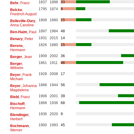
1837
1898
33
Behr
, Franz
1795
1874
9
Belcke
,
Friedrich August
1806
1880
15
Belleville-Oury
,
Anna Caroline
1897
1984
48
Ben-Haim
, Paul
1931
2015
14
Benary
, Peter
1826
1880
15
Berens
,
Hermann
1909
2002
36
Berger
, Jean
1861
1911
46
Berger
,
Wilhelm
1928
2008
17
Beyer
, Frank
Michael
1888
1944
56
Beyer
, Johanna
Magdalena
1906
2001
39
Biebl
, Franz
1868
1936
68
Bischoff
,
Hermann
1936
2020
9
Blendinger
,
Herbert
1900
1993
45
Bochmann
,
Werner