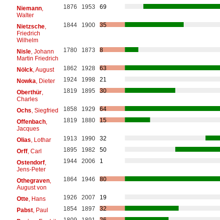
1876
1953
69
Niemann
,
Walter
1844
1900
35
Nietzsche
,
Friedrich
Wilhelm
1780
1873
8
Nisle
, Johann
Martin Friedrich
1862
1928
63
Nölck
, August
1924
1998
21
Nowka
, Dieter
1819
1895
30
Oberthür
,
Charles
1858
1929
64
Ochs
, Siegfried
1819
1880
15
Offenbach
,
Jacques
1913
1990
32
Olias
, Lothar
1895
1982
50
Orff
, Carl
1944
2006
1
Ostendorf
,
Jens-Peter
1864
1946
80
Othegraven
,
August von
1926
2007
19
Otte
, Hans
1854
1897
32
Pabst
, Paul
1809
1891
26