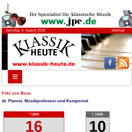
Anzeige
Samstag, 8. August 2026
Sitemap
≡
≡
Fritz von Bose
dt. Pianist, Musikprofessor und Komponist
* 1865
† 1945
16
10