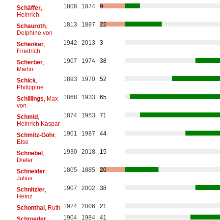
1808
1874
9
Schäffer
,
Heinrich
1813
1887
22
Schauroth
,
Delphine von
1942
2013
3
Schenker
,
Friedrich
1907
1974
38
Scherber
,
Martin
1893
1970
52
Schick
,
Philippine
1868
1933
65
Schillings
, Max
von
1874
1953
71
Schmid
,
Heinrich Kaspar
1901
1987
44
Schmitz-Gohr
,
Else
1930
2018
15
Schnebel
,
Dieter
1805
1885
20
Schneider
,
Julius
1907
2002
38
Schnitzler
,
Heinz
1924
2006
21
Schonthal
, Ruth
1904
1984
41
Schroeder
,