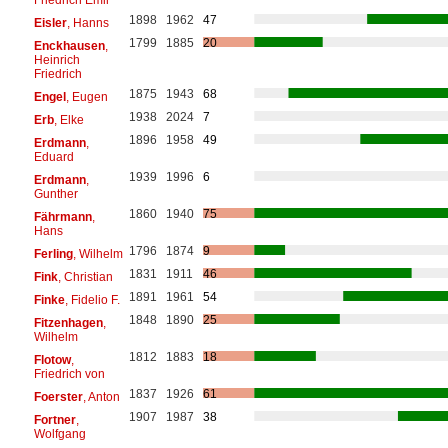
1898
1962
47
Eisler
, Hanns
1799
1885
20
Enckhausen
,
Heinrich
Friedrich
1875
1943
68
Engel
, Eugen
1938
2024
7
Erb
, Elke
1896
1958
49
Erdmann
,
Eduard
1939
1996
6
Erdmann
,
Gunther
1860
1940
75
Fährmann
,
Hans
1796
1874
9
Ferling
, Wilhelm
1831
1911
46
Fink
, Christian
1891
1961
54
Finke
, Fidelio F.
1848
1890
25
Fitzenhagen
,
Wilhelm
1812
1883
18
Flotow
,
Friedrich von
1837
1926
61
Foerster
, Anton
1907
1987
38
Fortner
,
Wolfgang