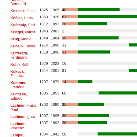
Bernhard
1825
1905
40
Kosleck
, Julius
1853
1926
61
Kößler
, Hans
1812
1893
28
Koßmaly
, Carl
1943
2003
2
Kriegel
, Volker
1849
1904
39
Krug
, Arnold
1914
1996
31
Kubelík
, Rafael
1818
1896
31
Kufferath
,
Ferdinand
1929
2022
16
Kühn
, Rolf
1914
2001
31
Kukuck
,
Felicitas
1797
1879
14
Kummer
,
Frédéric
1885
1953
60
Künneke
,
Eduard
1803
1890
25
Lachner
, Franz
Paul
1807
1895
30
Lachner
, Ignaz
1807
1893
28
Lachner
,
Vinzenz
1884
1942
58
Lampel
,