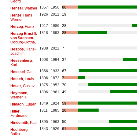
Georg
1857
1956
80
Hensel
, Walther
1926
2012
19
Henze
, Hans
Werner
1917
1986
28
Herzog
, Franz
1818
1893
28
Herzog Ernst II.
von Sachsen-
Coburg-Gotha
,
1938
2022
7
Hespos
, Hans-
Joachim
1908
1994
37
Hessenberg
,
Kurt
1866
1933
67
Hesssel
, Carl
1806
1872
7
Hetsch
, Louis
1875
1952
70
Heuer
, Gustav
1896
1961
49
Heymann
,
Werner R.
1849
1924
59
Hildach
, Eugen
1811
1885
20
Hiller
,
Ferdinand
1895
1963
50
Hindemith
, Paul
1843
1926
61
Hochberg
,
Bolko