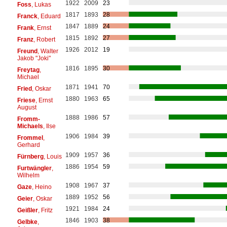
1922
2009
23
Foss
, Lukas
1817
1893
28
Franck
, Eduard
1847
1889
24
Frank
, Ernst
1815
1892
27
Franz
, Robert
1926
2012
19
Freund
, Walter
Jakob "Joki"
1816
1895
30
Freytag
,
Michael
1871
1941
70
Fried
, Oskar
1880
1963
65
Friese
, Ernst
August
1888
1986
57
Fromm-
Michaels
, Ilse
1906
1984
39
Frommel
,
Gerhard
1909
1957
36
Fürnberg
, Louis
1886
1954
59
Furtwängler
,
Wilhelm
1908
1967
37
Gaze
, Heino
1889
1952
56
Geier
, Oskar
1921
1984
24
Geißler
, Fritz
1846
1903
38
Gelbke
,