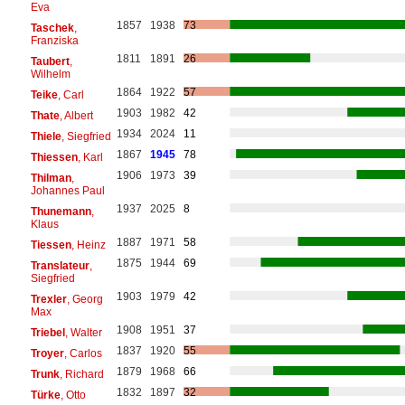
Eva
1857
1938
73
Taschek
,
Franziska
1811
1891
26
Taubert
,
Wilhelm
1864
1922
57
Teike
, Carl
1903
1982
42
Thate
, Albert
1934
2024
11
Thiele
, Siegfried
1867
1945
78
Thiessen
, Karl
1906
1973
39
Thilman
,
Johannes Paul
1937
2025
8
Thunemann
,
Klaus
1887
1971
58
Tiessen
, Heinz
1875
1944
69
Translateur
,
Siegfried
1903
1979
42
Trexler
, Georg
Max
1908
1951
37
Triebel
, Walter
1837
1920
55
Troyer
, Carlos
1879
1968
66
Trunk
, Richard
1832
1897
32
Türke
, Otto