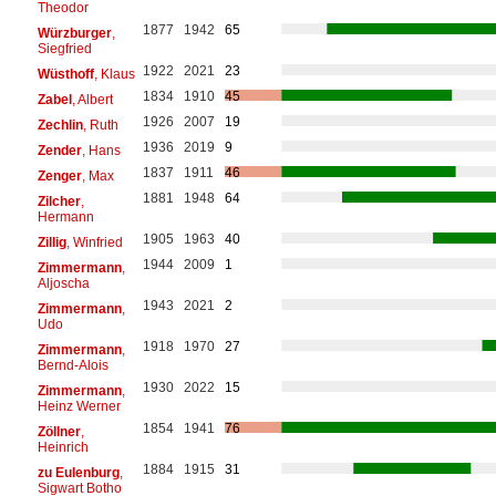
Theodor
1877
1942
65
Würzburger
,
Siegfried
1922
2021
23
Wüsthoff
, Klaus
1834
1910
45
Zabel
, Albert
1926
2007
19
Zechlin
, Ruth
1936
2019
9
Zender
, Hans
1837
1911
46
Zenger
, Max
1881
1948
64
Zilcher
,
Hermann
1905
1963
40
Zillig
, Winfried
1944
2009
1
Zimmermann
,
Aljoscha
1943
2021
2
Zimmermann
,
Udo
1918
1970
27
Zimmermann
,
Bernd-Alois
1930
2022
15
Zimmermann
,
Heinz Werner
1854
1941
76
Zöllner
,
Heinrich
1884
1915
31
zu Eulenburg
,
Sigwart Botho