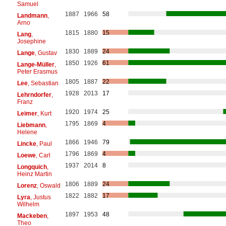
Samuel
1887
1966
58
Landmann
,
Arno
1815
1880
15
Lang
,
Josephine
1830
1889
24
Lange
, Gustav
1850
1926
61
Lange-Müller
,
Peter Erasmus
1805
1887
22
Lee
, Sebastian
1928
2013
17
Lehrndorfer
,
Franz
1920
1974
25
Leimer
, Kurt
1795
1869
4
Liebmann
,
Helene
1866
1946
79
Lincke
, Paul
1796
1869
4
Loewe
, Carl
1937
2014
8
Longquich
,
Heinz Martin
1806
1889
24
Lorenz
, Oswald
1822
1882
17
Lyra
, Justus
Wilhelm
1897
1953
48
Mackeben
,
Theo