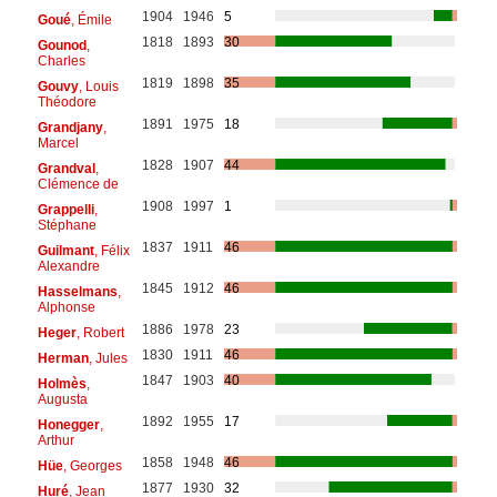
1904
1946
5
Goué
, Émile
1818
1893
30
Gounod
,
Charles
1819
1898
35
Gouvy
, Louis
Théodore
1891
1975
18
Grandjany
,
Marcel
1828
1907
44
Grandval
,
Clémence de
1908
1997
1
Grappelli
,
Stéphane
1837
1911
46
Guilmant
, Félix
Alexandre
1845
1912
46
Hasselmans
,
Alphonse
1886
1978
23
Heger
, Robert
1830
1911
46
Herman
, Jules
1847
1903
40
Holmès
,
Augusta
1892
1955
17
Honegger
,
Arthur
1858
1948
46
Hüe
, Georges
1877
1930
32
Huré
, Jean