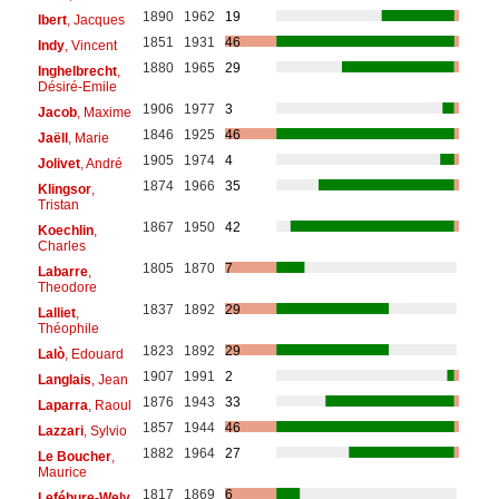
1890
1962
19
Ibert
, Jacques
1851
1931
46
Indy
, Vincent
1880
1965
29
Inghelbrecht
,
Désiré-Emile
1906
1977
3
Jacob
, Maxime
1846
1925
46
Jaëll
, Marie
1905
1974
4
Jolivet
, André
1874
1966
35
Klingsor
,
Tristan
1867
1950
42
Koechlin
,
Charles
1805
1870
7
Labarre
,
Theodore
1837
1892
29
Lalliet
,
Théophile
1823
1892
29
Lalò
, Edouard
1907
1991
2
Langlais
, Jean
1876
1943
33
Laparra
, Raoul
1857
1944
46
Lazzari
, Sylvio
1882
1964
27
Le Boucher
,
Maurice
1817
1869
6
Lefébure-Wely
,