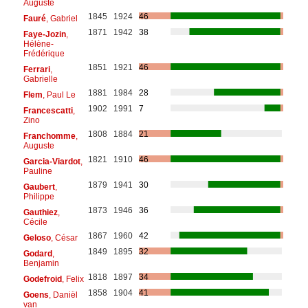
Auguste
1845
1924
46
Fauré
, Gabriel
1871
1942
38
Faye-Jozin
,
Hélène-
Frédérique
1851
1921
46
Ferrari
,
Gabrielle
1881
1984
28
Flem
, Paul Le
1902
1991
7
Francescatti
,
Zino
1808
1884
21
Franchomme
,
Auguste
1821
1910
46
Garcia-Viardot
,
Pauline
1879
1941
30
Gaubert
,
Philippe
1873
1946
36
Gauthiez
,
Cécile
1867
1960
42
Geloso
, César
1849
1895
32
Godard
,
Benjamin
1818
1897
34
Godefroid
, Felix
1858
1904
41
Goens
, Daniël
van