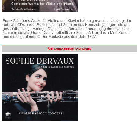
Franz Schuberts Werke für Violine und Klavier haben genau den Umfang, der
auf zwei CDs passt. Es sind die drei Sonaten des Neunzehnjährigen, die der
geschäftstüchtige Verleger Diabelli als „Sonatinen“ herausgegeben hat, dazu
kommen die als „Grand Duo“ veröffentlichte Sonate A-Dur, das h-Moll-Rondo
und die bedeutende C-Dur-Fantasie aus dem Jahr 1827.
Neuveröffentlichungen