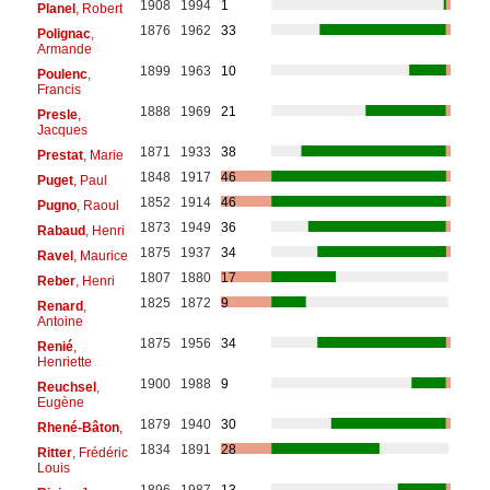
1908
1994
1
Planel
, Robert
1876
1962
33
Polignac
,
Armande
1899
1963
10
Poulenc
,
Francis
1888
1969
21
Presle
,
Jacques
1871
1933
38
Prestat
, Marie
1848
1917
46
Puget
, Paul
1852
1914
46
Pugno
, Raoul
1873
1949
36
Rabaud
, Henri
1875
1937
34
Ravel
, Maurice
1807
1880
17
Reber
, Henri
1825
1872
9
Renard
,
Antoine
1875
1956
34
Renié
,
Henriette
1900
1988
9
Reuchsel
,
Eugène
1879
1940
30
Rhené-Bâton
,
1834
1891
28
Ritter
, Frédéric
Louis