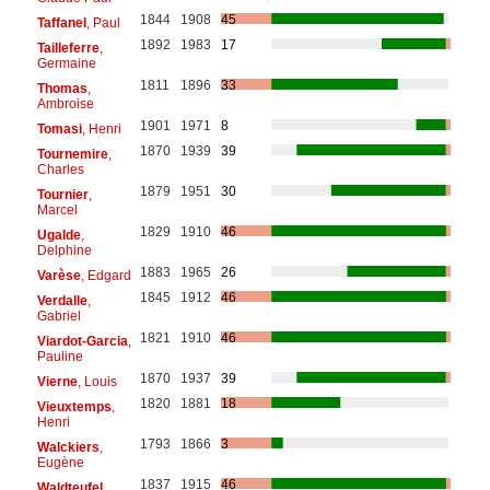
1844
1908
45
Taffanel
, Paul
1892
1983
17
Tailleferre
,
Germaine
1811
1896
33
Thomas
,
Ambroise
1901
1971
8
Tomasi
, Henri
1870
1939
39
Tournemire
,
Charles
1879
1951
30
Tournier
,
Marcel
1829
1910
46
Ugalde
,
Delphine
1883
1965
26
Varèse
, Edgard
1845
1912
46
Verdalle
,
Gabriel
1821
1910
46
Viardot-Garcia
,
Pauline
1870
1937
39
Vierne
, Louis
1820
1881
18
Vieuxtemps
,
Henri
1793
1866
3
Walckiers
,
Eugène
1837
1915
46
Waldteufel
,