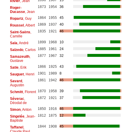
1896
1987
13
Rivier
, Jean
1873
1954
36
Roger-
Ducasse
, Jean
1864
1955
45
Ropartz
, Guy
1869
1937
40
Roussel
, Albert
1835
1921
46
Saint-Saëns
,
Camille
1899
1968
10
Sala
, André
1885
1961
24
Salzedo
, Carlos
1877
1967
32
Samazeuilh
,
Gustave
1866
1925
43
Satie
, Erik
1901
1989
8
Sauguet
, Henri
1861
1942
46
Savard
,
Augustin
1870
1958
39
Schmitt
, Florent
1872
1921
37
Séverac
,
Déodat de
1850
1916
46
Simon
, Anton
1812
1875
12
Singelée
, Jean-
Baptiste
1844
1908
45
Taffanel
,
Claude Paul