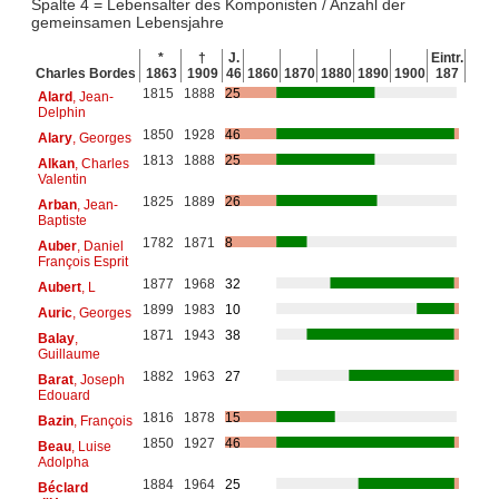
Spalte 4 = Lebensalter des Komponisten / Anzahl der
gemeinsamen Lebensjahre
*
†
J.
Eintr.
Charles Bordes
1863
1909
46
1860
1870
1880
1890
1900
187
1815
1888
25
Alard
, Jean-
Delphin
1850
1928
46
Alary
, Georges
1813
1888
25
Alkan
, Charles
Valentin
1825
1889
26
Arban
, Jean-
Baptiste
1782
1871
8
Auber
, Daniel
François Esprit
1877
1968
32
Aubert
, L
1899
1983
10
Auric
, Georges
1871
1943
38
Balay
,
Guillaume
1882
1963
27
Barat
, Joseph
Edouard
1816
1878
15
Bazin
, François
1850
1927
46
Beau
, Luise
Adolpha
1884
1964
25
Béclard