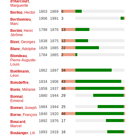
d'Harcourt
,
Marguerite
1803
1869
6
Berlioz
, Hector
1906
1991
3
Berthomieu
,
Marc
1798
1876
13
Bertini
, Henri
Jérôme
1838
1875
12
Bizet
, Georges
1828
1885
22
Blanc
, Adolphe
1784
1865
2
Blondeau
,
Pierre-Auguste-
Louis
1862
1897
34
Boëllmann
,
Léon
1834
1906
43
Boisdeffre
,
1858
1937
46
Bonis
, Mélanie
1880
1944
29
Bonnal
,
Ermend
1884
1944
25
Bonnet
, Joseph
1840
1920
46
Borne
, François
1892
1976
17
Boucard
,
Marcel
1893
1918
16
Boulanger
, Lili