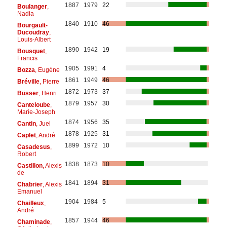
1887
1979
22
Boulanger
,
Nadia
1840
1910
46
Bourgault-
Ducoudray
,
Louis-Albert
1890
1942
19
Bousquet
,
Francis
1905
1991
4
Bozza
, Eugène
1861
1949
46
Bréville
, Pierre
1872
1973
37
Büsser
, Henri
1879
1957
30
Canteloube
,
Marie-Joseph
1874
1956
35
Cantin
, Juel
1878
1925
31
Caplet
, André
1899
1972
10
Casadesus
,
Robert
1838
1873
10
Castillon
, Alexis
de
1841
1894
31
Chabrier
, Alexis
Emanuel
1904
1984
5
Chailleux
,
André
1857
1944
46
Chaminade
,