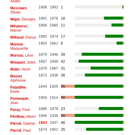
André
1908
1992
1
Messiaen
,
Olivier
1891
1976
18
Migot
, Georges
1898
1985
11
Mihalovici
,
Marcel
1892
1974
17
Milhaud
, Darius
1903
1961
6
Monnot
,
Marguerite
1870
1946
39
Moreau
, Léon
1867
1946
42
Mouquet
, Jules
1878
1967
31
Mulet
, Henri
1873
1936
36
Mustel
,
Alphonse
1844
1926
46
Paladilhe
,
Émile
1850
1914
46
Pannequin
,
Jean
1886
1979
23
Paray
, Paul
1846
1936
46
Périlhou
, Albert
1863
1937
46
Pierné
, Gabriel
1874
1952
35
Pierné
, Paul