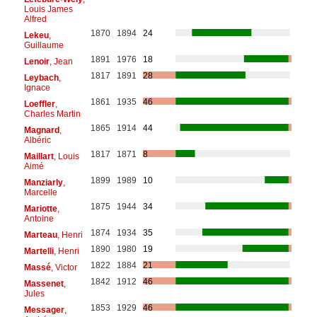
Louis James
Alfred
1870
1894
24
Lekeu
,
Guillaume
1891
1976
18
Lenoir
, Jean
1817
1891
28
Leybach
,
Ignace
1861
1935
46
Loeffler
,
Charles Martin
1865
1914
44
Magnard
,
Albéric
1817
1871
8
Maillart
, Louis
Aimé
1899
1989
10
Manziarly
,
Marcelle
1875
1944
34
Mariotte
,
Antoine
1874
1934
35
Marteau
, Henri
1890
1980
19
Martelli
, Henri
1822
1884
21
Massé
, Victor
1842
1912
46
Massenet
,
Jules
1853
1929
46
Messager
,