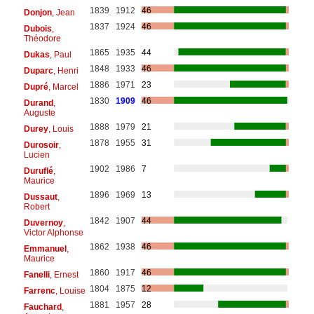
1839
1912
46
Donjon
, Jean
1837
1924
46
Dubois
,
Théodore
1865
1935
44
Dukas
, Paul
1848
1933
46
Duparc
, Henri
1886
1971
23
Dupré
, Marcel
1830
1909
46
Durand
,
Auguste
1888
1979
21
Durey
, Louis
1878
1955
31
Durosoir
,
Lucien
1902
1986
7
Duruflé
,
Maurice
1896
1969
13
Dussaut
,
Robert
1842
1907
44
Duvernoy
,
Victor Alphonse
1862
1938
46
Emmanuel
,
Maurice
1860
1917
46
Fanelli
, Ernest
1804
1875
12
Farrenc
, Louise
1881
1957
28
Fauchard
,