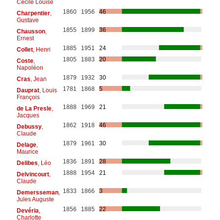
Cécile Louise
1860
1956
46
Charpentier
,
Gustave
1855
1899
36
Chausson
,
Ernest
1885
1951
24
Collet
, Henri
1805
1883
20
Coste
,
Napoléon
1879
1932
30
Cras
, Jean
1781
1868
5
Dauprat
, Louis
François
1888
1969
21
de La Presle
,
Jacques
1862
1918
46
Debussy
,
Claude
1879
1961
30
Delage
,
Maurice
1836
1891
28
Delibes
, Léo
1888
1954
21
Delvincourt
,
Claude
1833
1866
3
Demersseman
,
Jules Auguste
1856
1885
22
Devéria
,
Charlotte