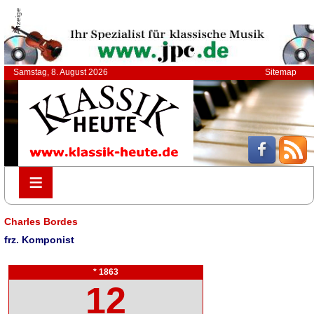
Anzeige
Samstag, 8. August 2026
Sitemap
≡
≡
Charles Bordes
frz. Komponist
* 1863
12