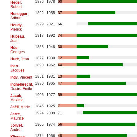
1886
1978
60
Heger
,
Robert
1892
1955
37
Honegger
,
Arthur
1929
2021
66
Houdy
,
Pierick
1917
1992
74
Hubeau
,
Jean
1858
1948
30
Hüe
,
Georges
1877
1930
12
Huré
, Jean
1890
1962
44
Ibert
,
Jacques
1851
1931
13
Indy
, Vincent
1880
1965
47
Inghelbrecht
,
Désiré-Emile
1906
1977
59
Jacob
,
Maxime
1846
1925
7
Jaëll
, Marie
1924
2009
71
Jarre
,
Maurice
1905
1974
56
Jolivet
,
André
1874
1966
48
Klingsor
,