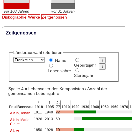
vor 108 Jahren
vor 31 Jahren
Diskographie
Werke
Zeitgenossen
Zeitgenossen
Länderauswahl / Sortieren
Name
Geburtsjahr
Lebensjahre
Sterbejahr
Spalte 4 = Lebensalter des Komponisten / Anzahl der
gemeinsamen Lebensjahre
*
†
J.
Paul Bonneau
1918
1995
77
1910
1920
1930
1940
1950
1960
1970
1
1911
1940
22
Alain
, Jehan
1926
2013
69
Alain
, Marie
Claire
1850
1928
10
Alary
,