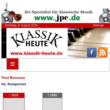
Anzeige
Samstag, 8. August 2026
Sitemap
≡
≡
Paul Bonneau
frz. Komponist
* 1918
† 1995