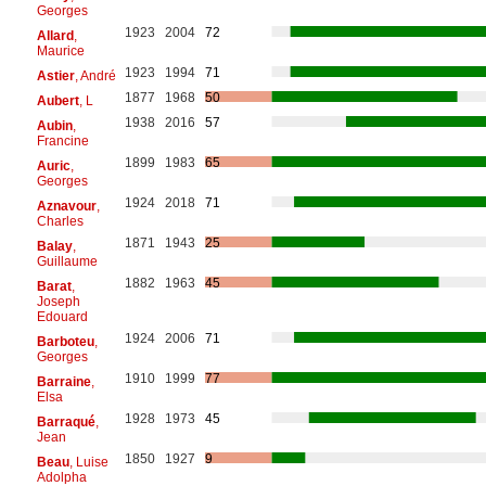
Georges
1923
2004
72
Allard
,
Maurice
1923
1994
71
Astier
, André
1877
1968
50
Aubert
, L
1938
2016
57
Aubin
,
Francine
1899
1983
65
Auric
,
Georges
1924
2018
71
Aznavour
,
Charles
1871
1943
25
Balay
,
Guillaume
1882
1963
45
Barat
,
Joseph
Edouard
1924
2006
71
Barboteu
,
Georges
1910
1999
77
Barraine
,
Elsa
1928
1973
45
Barraqué
,
Jean
1850
1927
9
Beau
, Luise
Adolpha