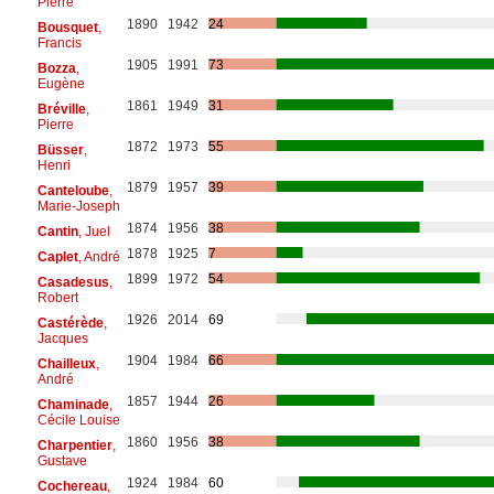
Pierre
1890
1942
24
Bousquet
,
Francis
1905
1991
73
Bozza
,
Eugène
1861
1949
31
Bréville
,
Pierre
1872
1973
55
Büsser
,
Henri
1879
1957
39
Canteloube
,
Marie-Joseph
1874
1956
38
Cantin
, Juel
1878
1925
7
Caplet
, André
1899
1972
54
Casadesus
,
Robert
1926
2014
69
Castérède
,
Jacques
1904
1984
66
Chailleux
,
André
1857
1944
26
Chaminade
,
Cécile Louise
1860
1956
38
Charpentier
,
Gustave
1924
1984
60
Cochereau
,