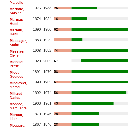
Marcelle
1875
1944
26
Mariotte
,
Antoine
1874
1934
16
Marteau
,
Henri
1890
1980
62
Martelli
,
Henri
1853
1929
11
Messager
,
André
1908
1992
74
Messiaen
,
Olivier
1928
2005
67
Michelot
,
Pierre
1891
1976
58
Migot
,
Georges
1898
1985
67
Mihalovici
,
Marcel
1892
1974
56
Milhaud
,
Darius
1903
1961
43
Monnot
,
Marguerite
1870
1946
28
Moreau
,
Léon
1867
1946
28
Mouquet
,