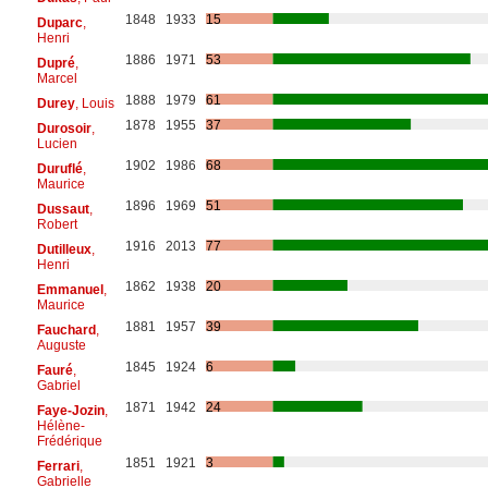
1848
1933
15
Duparc
,
Henri
1886
1971
53
Dupré
,
Marcel
1888
1979
61
Durey
, Louis
1878
1955
37
Durosoir
,
Lucien
1902
1986
68
Duruflé
,
Maurice
1896
1969
51
Dussaut
,
Robert
1916
2013
77
Dutilleux
,
Henri
1862
1938
20
Emmanuel
,
Maurice
1881
1957
39
Fauchard
,
Auguste
1845
1924
6
Fauré
,
Gabriel
1871
1942
24
Faye-Jozin
,
Hélène-
Frédérique
1851
1921
3
Ferrari
,
Gabrielle