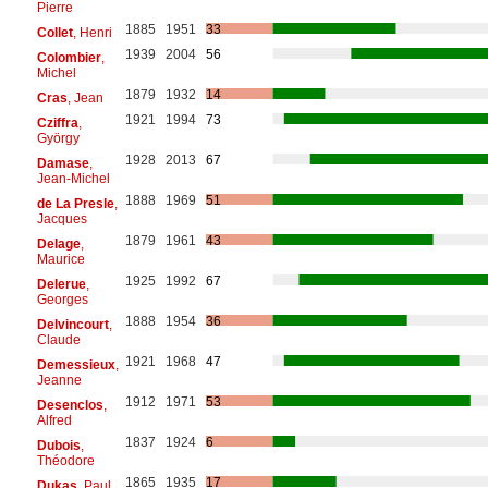
Pierre
1885
1951
33
Collet
, Henri
1939
2004
56
Colombier
,
Michel
1879
1932
14
Cras
, Jean
1921
1994
73
Cziffra
,
György
1928
2013
67
Damase
,
Jean-Michel
1888
1969
51
de La Presle
,
Jacques
1879
1961
43
Delage
,
Maurice
1925
1992
67
Delerue
,
Georges
1888
1954
36
Delvincourt
,
Claude
1921
1968
47
Demessieux
,
Jeanne
1912
1971
53
Desenclos
,
Alfred
1837
1924
6
Dubois
,
Théodore
1865
1935
17
Dukas
, Paul