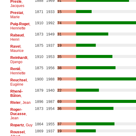
1888
1969
51
Presle
,
Jacques
1871
1933
15
Prestat
,
Marie
1910
1992
74
Puig-Roget
,
Henriette
1873
1949
31
Rabaud
,
Henri
1875
1937
19
Ravel
,
Maurice
1910
1953
35
Reinhardt
,
Django
1875
1956
38
Renié
,
Henriette
1900
1988
70
Reuchsel
,
Eugène
1879
1940
22
Rhené-
Bâton
,
1896
1987
69
Rivier
, Jean
1873
1954
36
Roger-
Ducasse
,
Jean
1864
1955
37
Ropartz
, Guy
1869
1937
19
Roussel
,