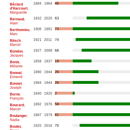
1884
1964
46
Béclard
d'Harcourt
,
Marguerite
1932
2020
63
Bernaud
,
Alain
1906
1991
73
Berthomieu
,
Marc
1921
2011
74
Bitsch
,
Marcel
1927
2008
68
Bondon
,
Jacques
1858
1937
19
Bonis
,
Mélanie
1880
1944
26
Bonnal
,
Ermend
1884
1944
26
Bonnet
,
Joseph
1840
1920
2
Borne
,
François
1892
1976
58
Boucard
,
Marcel
1887
1979
61
Boulanger
,
Nadia
1925
2016
70
Boulez
,