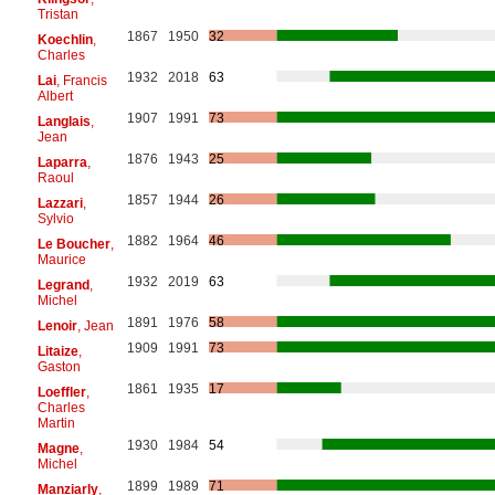
Tristan
1867
1950
32
Koechlin
,
Charles
1932
2018
63
Lai
, Francis
Albert
1907
1991
73
Langlais
,
Jean
1876
1943
25
Laparra
,
Raoul
1857
1944
26
Lazzari
,
Sylvio
1882
1964
46
Le Boucher
,
Maurice
1932
2019
63
Legrand
,
Michel
1891
1976
58
Lenoir
, Jean
1909
1991
73
Litaize
,
Gaston
1861
1935
17
Loeffler
,
Charles
Martin
1930
1984
54
Magne
,
Michel
1899
1989
71
Manziarly
,