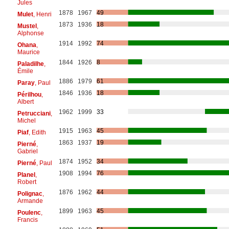
Jules
1878
1967
49
Mulet
, Henri
1873
1936
18
Mustel
,
Alphonse
1914
1992
74
Ohana
,
Maurice
1844
1926
8
Paladilhe
,
Émile
1886
1979
61
Paray
, Paul
1846
1936
18
Périlhou
,
Albert
1962
1999
33
Petrucciani
,
Michel
1915
1963
45
Piaf
, Edith
1863
1937
19
Pierné
,
Gabriel
1874
1952
34
Pierné
, Paul
1908
1994
76
Planel
,
Robert
1876
1962
44
Polignac
,
Armande
1899
1963
45
Poulenc
,
Francis