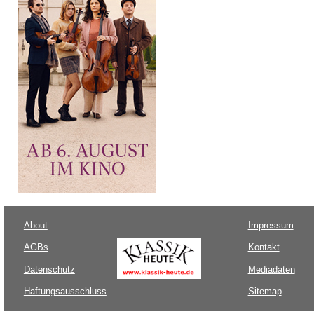
About
Impressum
AGBs
Kontakt
Datenschutz
Mediadaten
Haftungsausschluss
Sitemap