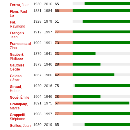
1930
2010
65
Ferrat
, Jean
1881
1984
66
Flem
, Paul
Le
1928
1979
51
Fol
,
Raymond
1912
1997
77
Françaix
,
Jean
1902
1991
73
Francescatti
,
Zino
1879
1941
23
Gaubert
,
Philippe
1873
1946
28
Gauthiez
,
Cécile
1867
1960
42
Geloso
,
César
1920
2016
75
Giraud
,
Hubert
1904
1946
28
Goué
, Émile
1891
1975
57
Grandjany
,
Marcel
1908
1997
77
Grappelli
,
Stéphane
1930
2019
65
Guillou
, Jean