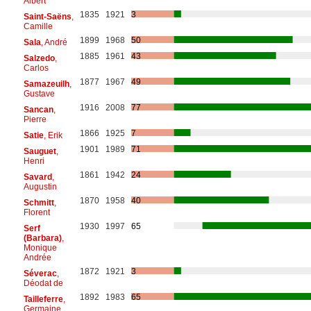
Albert
1835
1921
3
Saint-Saëns
,
Camille
1899
1968
50
Sala
, André
1885
1961
43
Salzedo
,
Carlos
1877
1967
49
Samazeuilh
,
Gustave
1916
2008
77
Sancan
,
Pierre
1866
1925
7
Satie
, Erik
1901
1989
71
Sauguet
,
Henri
1861
1942
24
Savard
,
Augustin
1870
1958
40
Schmitt
,
Florent
1930
1997
65
Serf
(Barbara)
,
Monique
Andrée
1872
1921
3
Séverac
,
Déodat de
1892
1983
65
Tailleferre
,
Germaine