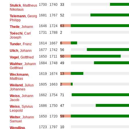
1700
1740
33
Stulick
, Mattheus
Nikolaus
1681
1767
52
Telemann
, Georg
Philipp
1646
1724
63
Theile
, Johann
1731
1788
2
Toëschi
, Carl
Joseph
1614
1667
6
Tunder
, Franz
1677
1742
56
Ulich
, Johann
1650
1711
50
Vogel
, Gottfried
1684
1748
49
Walther
, Johann
Gottfried
1619
1674
13
Weckmann
,
Matthias
1605
1663
2
Weiland
, Julius
Johannes
1662
1754
71
Weiss
, Johann
Jacob
1686
1750
47
Weiss
, Sylvius
Leopold
1650
1720
59
Welter
, Johann
Samuel
1723
1797
10
Wendling
,