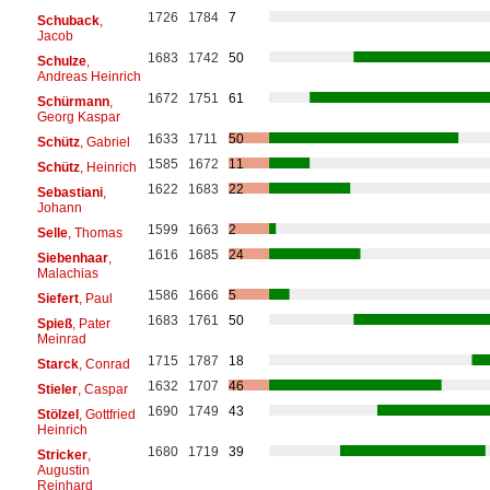
1726
1784
7
Schuback
,
Jacob
1683
1742
50
Schulze
,
Andreas Heinrich
1672
1751
61
Schürmann
,
Georg Kaspar
1633
1711
50
Schütz
, Gabriel
1585
1672
11
Schütz
, Heinrich
1622
1683
22
Sebastiani
,
Johann
1599
1663
2
Selle
, Thomas
1616
1685
24
Siebenhaar
,
Malachias
1586
1666
5
Siefert
, Paul
1683
1761
50
Spieß
, Pater
Meinrad
1715
1787
18
Starck
, Conrad
1632
1707
46
Stieler
, Caspar
1690
1749
43
Stölzel
, Gottfried
Heinrich
1680
1719
39
Stricker
,
Augustin
Reinhard