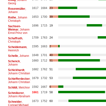
Georg
1617
1684
23
Rosenmüller
,
Johann
1653
1700
39
Rothe
, Johann
Christoph
1696
1715
19
Sachsen-
Weimar
, Johann
Ernst Prinz von
1709
1763
24
Schaffrath
,
Christoph
1595
1663
2
Scheidemann
,
Heinrich
1648
1701
40
Schelle
, Johann
1660
1712
51
Schenck
,
Johann
1682
1762
51
Schickhardt
,
Johann Christian
1679
1732
53
Schiefferdecker
,
Johann Christian
1592
1667
6
Schildt
, Melchior
1661
1719
58
Schmikerer
,
Johann Abraham
1673
1752
60
Schneider
,
Conrad Michael