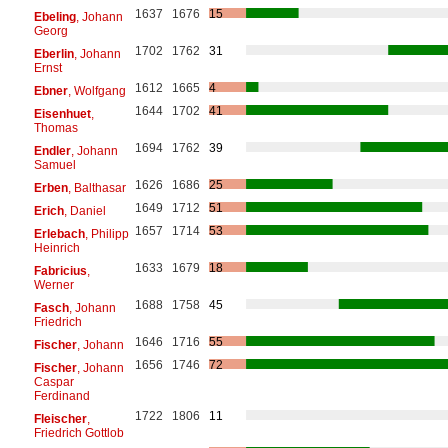
1637
1676
15
Ebeling
, Johann
Georg
1702
1762
31
Eberlin
, Johann
Ernst
1612
1665
4
Ebner
, Wolfgang
1644
1702
41
Eisenhuet
,
Thomas
1694
1762
39
Endler
, Johann
Samuel
1626
1686
25
Erben
, Balthasar
1649
1712
51
Erich
, Daniel
1657
1714
53
Erlebach
, Philipp
Heinrich
1633
1679
18
Fabricius
,
Werner
1688
1758
45
Fasch
, Johann
Friedrich
1646
1716
55
Fischer
, Johann
1656
1746
72
Fischer
, Johann
Caspar
Ferdinand
1722
1806
11
Fleischer
,
Friedrich Gottlob