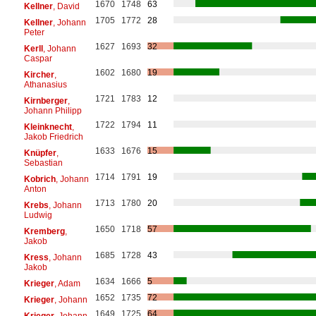
1670
1748
63
Kellner
, David
1705
1772
28
Kellner
, Johann
Peter
1627
1693
32
Kerll
, Johann
Caspar
1602
1680
19
Kircher
,
Athanasius
1721
1783
12
Kirnberger
,
Johann Philipp
1722
1794
11
Kleinknecht
,
Jakob Friedrich
1633
1676
15
Knüpfer
,
Sebastian
1714
1791
19
Kobrich
, Johann
Anton
1713
1780
20
Krebs
, Johann
Ludwig
1650
1718
57
Kremberg
,
Jakob
1685
1728
43
Kress
, Johann
Jakob
1634
1666
5
Krieger
, Adam
1652
1735
72
Krieger
, Johann
1649
1725
64
Krieger
, Johann