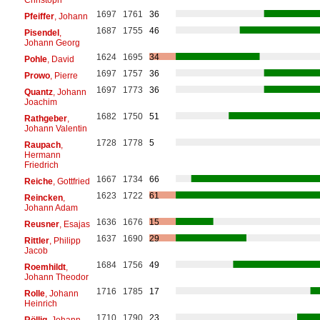
1697
1761
36
Pfeiffer
, Johann
1687
1755
46
Pisendel
,
Johann Georg
1624
1695
34
Pohle
, David
1697
1757
36
Prowo
, Pierre
1697
1773
36
Quantz
, Johann
Joachim
1682
1750
51
Rathgeber
,
Johann Valentin
1728
1778
5
Raupach
,
Hermann
Friedrich
1667
1734
66
Reiche
, Gottfried
1623
1722
61
Reincken
,
Johann Adam
1636
1676
15
Reusner
, Esajas
1637
1690
29
Rittler
, Philipp
Jacob
1684
1756
49
Roemhildt
,
Johann Theodor
1716
1785
17
Rolle
, Johann
Heinrich
1710
1790
23
Röllig
, Johann