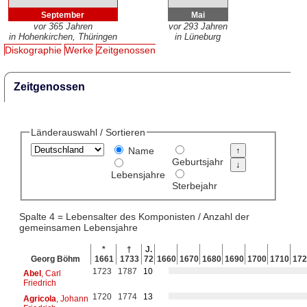
September
Mai
vor 365 Jahren
vor 293 Jahren
in Hohenkirchen, Thüringen
in Lüneburg
Diskographie
Werke
Zeitgenossen
Zeitgenossen
Länderauswahl / Sortieren
Name
Geburtsjahr
Lebensjahre
Sterbejahr
Spalte 4 = Lebensalter des Komponisten / Anzahl der
gemeinsamen Lebensjahre
*
†
J.
Georg Böhm
1661
1733
72
1660
1670
1680
1690
1700
1710
172
1723
1787
10
Abel
, Carl
Friedrich
1720
1774
13
Agricola
, Johann