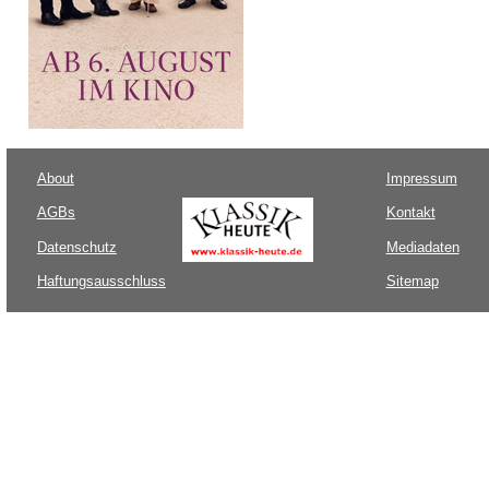
About
Impressum
AGBs
Kontakt
Datenschutz
Mediadaten
Haftungsausschluss
Sitemap