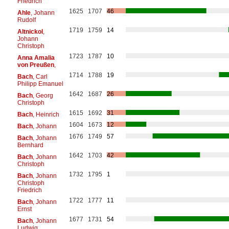
Friedrich
1625
1707
46
Ahle
, Johann
Rudolf
1719
1759
14
Altnickol
,
Johann
Christoph
1723
1787
10
Anna Amalia
von Preußen
,
1714
1788
19
Bach
, Carl
Philipp Emanuel
1642
1687
26
Bach
, Georg
Christoph
1615
1692
31
Bach
, Heinrich
1604
1673
12
Bach
, Johann
1676
1749
57
Bach
, Johann
Bernhard
1642
1703
42
Bach
, Johann
Christoph
1732
1795
1
Bach
, Johann
Christoph
Friedrich
1722
1777
11
Bach
, Johann
Ernst
1677
1731
54
Bach
, Johann
Ludwig