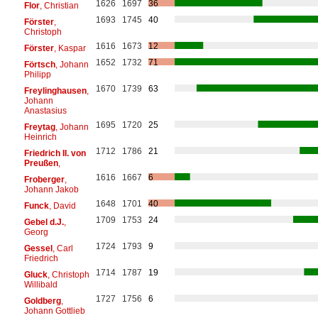
1626
1697
36
Flor
, Christian
1693
1745
40
Förster
,
Christoph
1616
1673
12
Förster
, Kaspar
1652
1732
71
Förtsch
, Johann
Philipp
1670
1739
63
Freylinghausen
,
Johann
Anastasius
1695
1720
25
Freytag
, Johann
Heinrich
1712
1786
21
Friedrich II. von
Preußen
,
1616
1667
6
Froberger
,
Johann Jakob
1648
1701
40
Funck
, David
1709
1753
24
Gebel d.J.
,
Georg
1724
1793
9
Gessel
, Carl
Friedrich
1714
1787
19
Gluck
, Christoph
Willibald
1727
1756
6
Goldberg
,
Johann Gottlieb