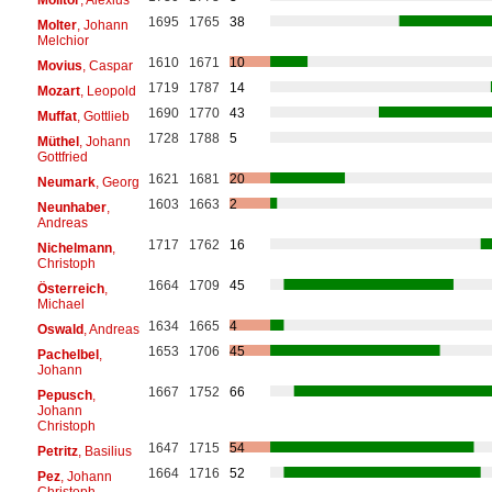
1695
1765
38
Molter
, Johann
Melchior
1610
1671
10
Movius
, Caspar
1719
1787
14
Mozart
, Leopold
1690
1770
43
Muffat
, Gottlieb
1728
1788
5
Müthel
, Johann
Gottfried
1621
1681
20
Neumark
, Georg
1603
1663
2
Neunhaber
,
Andreas
1717
1762
16
Nichelmann
,
Christoph
1664
1709
45
Österreich
,
Michael
1634
1665
4
Oswald
, Andreas
1653
1706
45
Pachelbel
,
Johann
1667
1752
66
Pepusch
,
Johann
Christoph
1647
1715
54
Petritz
, Basilius
1664
1716
52
Pez
, Johann
Christoph