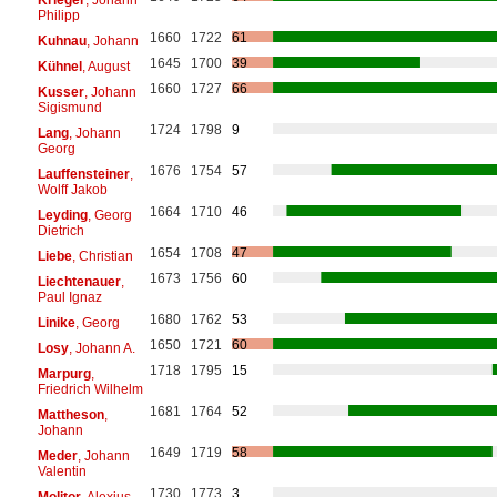
Philipp
1660
1722
61
Kuhnau
, Johann
1645
1700
39
Kühnel
, August
1660
1727
66
Kusser
, Johann
Sigismund
1724
1798
9
Lang
, Johann
Georg
1676
1754
57
Lauffensteiner
,
Wolff Jakob
1664
1710
46
Leyding
, Georg
Dietrich
1654
1708
47
Liebe
, Christian
1673
1756
60
Liechtenauer
,
Paul Ignaz
1680
1762
53
Linike
, Georg
1650
1721
60
Losy
, Johann A.
1718
1795
15
Marpurg
,
Friedrich Wilhelm
1681
1764
52
Mattheson
,
Johann
1649
1719
58
Meder
, Johann
Valentin
1730
1773
3
Molitor
, Alexius