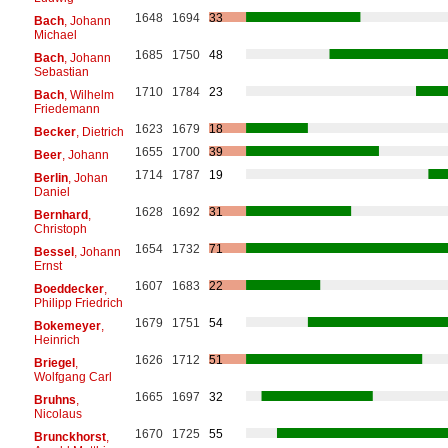
1648
1694
33
Bach
, Johann
Michael
1685
1750
48
Bach
, Johann
Sebastian
1710
1784
23
Bach
, Wilhelm
Friedemann
1623
1679
18
Becker
, Dietrich
1655
1700
39
Beer
, Johann
1714
1787
19
Berlin
, Johan
Daniel
1628
1692
31
Bernhard
,
Christoph
1654
1732
71
Bessel
, Johann
Ernst
1607
1683
22
Boeddecker
,
Philipp Friedrich
1679
1751
54
Bokemeyer
,
Heinrich
1626
1712
51
Briegel
,
Wolfgang Carl
1665
1697
32
Bruhns
,
Nicolaus
1670
1725
55
Brunckhorst
,