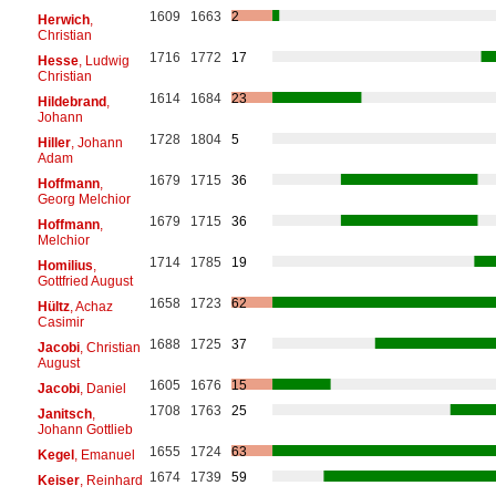
1609
1663
2
Herwich
,
Christian
1716
1772
17
Hesse
, Ludwig
Christian
1614
1684
23
Hildebrand
,
Johann
1728
1804
5
Hiller
, Johann
Adam
1679
1715
36
Hoffmann
,
Georg Melchior
1679
1715
36
Hoffmann
,
Melchior
1714
1785
19
Homilius
,
Gottfried August
1658
1723
62
Hültz
, Achaz
Casimir
1688
1725
37
Jacobi
, Christian
August
1605
1676
15
Jacobi
, Daniel
1708
1763
25
Janitsch
,
Johann Gottlieb
1655
1724
63
Kegel
, Emanuel
1674
1739
59
Keiser
, Reinhard