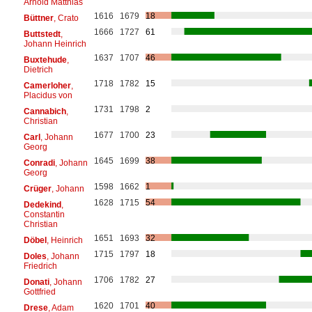
Arnold Matthias
1616
1679
18
Büttner
, Crato
1666
1727
61
Buttstedt
,
Johann Heinrich
1637
1707
46
Buxtehude
,
Dietrich
1718
1782
15
Camerloher
,
Placidus von
1731
1798
2
Cannabich
,
Christian
1677
1700
23
Carl
, Johann
Georg
1645
1699
38
Conradi
, Johann
Georg
1598
1662
1
Crüger
, Johann
1628
1715
54
Dedekind
,
Constantin
Christian
1651
1693
32
Döbel
, Heinrich
1715
1797
18
Doles
, Johann
Friedrich
1706
1782
27
Donati
, Johann
Gottfried
1620
1701
40
Drese
, Adam