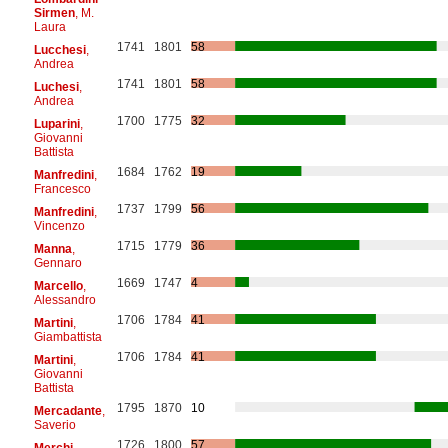
Sirmen
, M.
Laura
1741
1801
58
Lucchesi
,
Andrea
1741
1801
58
Luchesi
,
Andrea
1700
1775
32
Luparini
,
Giovanni
Battista
1684
1762
19
Manfredini
,
Francesco
1737
1799
56
Manfredini
,
Vincenzo
1715
1779
36
Manna
,
Gennaro
1669
1747
4
Marcello
,
Alessandro
1706
1784
41
Martini
,
Giambattista
1706
1784
41
Martini
,
Giovanni
Battista
1795
1870
10
Mercadante
,
Saverio
1726
1800
57
Merchi
,