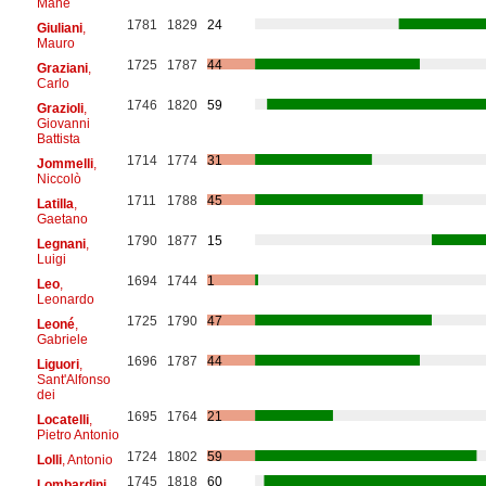
Mane
1781
1829
24
Giuliani
,
Mauro
1725
1787
44
Graziani
,
Carlo
1746
1820
59
Grazioli
,
Giovanni
Battista
1714
1774
31
Jommelli
,
Niccolò
1711
1788
45
Latilla
,
Gaetano
1790
1877
15
Legnani
,
Luigi
1694
1744
1
Leo
,
Leonardo
1725
1790
47
Leoné
,
Gabriele
1696
1787
44
Liguori
,
Sant'Alfonso
dei
1695
1764
21
Locatelli
,
Pietro Antonio
1724
1802
59
Lolli
, Antonio
1745
1818
60
Lombardini