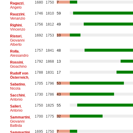
1680
1750
7
Ragazzi
,
Angelo
1746
1810
59
Rauzzini
,
Venanzio
1756
1812
49
Righini
,
Vincenzo
1692
1753
10
Ristori
,
Giovanni
Alberto
1757
1841
48
Rolla
,
Alessandro
1792
1868
13
Rossini
,
Gioachino
1788
1831
17
Rudolf von
Österreich
,
1705
1796
53
Sabatino
,
Nicola
1730
1786
43
Sacchini
,
Antonio
1750
1825
55
Salieri
,
Antonio
1700
1775
32
Sammartini
,
Giovanni
Battista
1695
1750
7
Sammartini
,