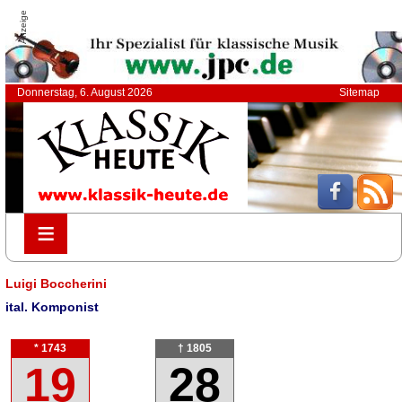
Anzeige
Donnerstag, 6. August 2026
Sitemap
≡
≡
Luigi Boccherini
ital. Komponist
* 1743
† 1805
19
28