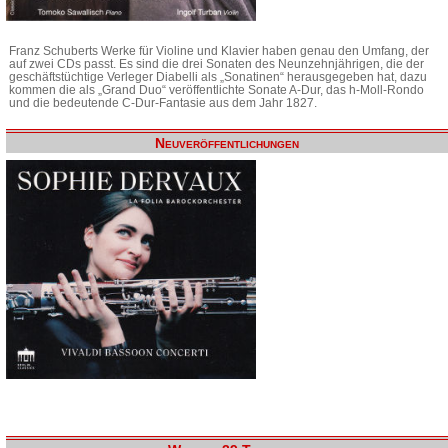
Franz Schuberts Werke für Violine und Klavier haben genau den Umfang, der
auf zwei CDs passt. Es sind die drei Sonaten des Neunzehnjährigen, die der
geschäftstüchtige Verleger Diabelli als „Sonatinen“ herausgegeben hat, dazu
kommen die als „Grand Duo“ veröffentlichte Sonate A-Dur, das h-Moll-Rondo
und die bedeutende C-Dur-Fantasie aus dem Jahr 1827.
Neuveröffentlichungen