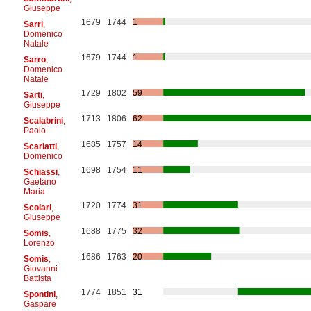
Giuseppe
1679
1744
1
Sarri
,
Domenico
Natale
1679
1744
1
Sarro
,
Domenico
Natale
1729
1802
59
Sarti
,
Giuseppe
1713
1806
62
Scalabrini
,
Paolo
1685
1757
14
Scarlatti
,
Domenico
1698
1754
11
Schiassi
,
Gaetano
Maria
1720
1774
31
Scolari
,
Giuseppe
1688
1775
32
Somis
,
Lorenzo
1686
1763
20
Somis
,
Giovanni
Battista
1774
1851
31
Spontini
,
Gaspare