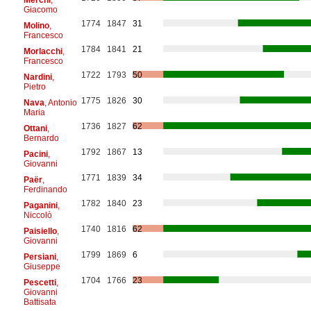
Giacomo
1774
1847
31
Molino
,
Francesco
1784
1841
21
Morlacchi
,
Francesco
1722
1793
50
Nardini
,
Pietro
1775
1826
30
Nava
, Antonio
Maria
1736
1827
62
Ottani
,
Bernardo
1792
1867
13
Pacini
,
Giovanni
1771
1839
34
Paër
,
Ferdinando
1782
1840
23
Paganini
,
Niccolò
1740
1816
62
Paisiello
,
Giovanni
1799
1869
6
Persiani
,
Giuseppe
1704
1766
23
Pescetti
,
Giovanni
Battisata