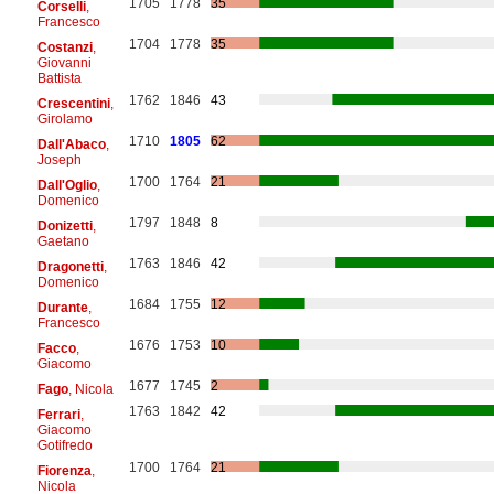
1705
1778
35
Corselli
,
Francesco
1704
1778
35
Costanzi
,
Giovanni
Battista
1762
1846
43
Crescentini
,
Girolamo
1710
1805
62
Dall'Abaco
,
Joseph
1700
1764
21
Dall'Oglio
,
Domenico
1797
1848
8
Donizetti
,
Gaetano
1763
1846
42
Dragonetti
,
Domenico
1684
1755
12
Durante
,
Francesco
1676
1753
10
Facco
,
Giacomo
1677
1745
2
Fago
, Nicola
1763
1842
42
Ferrari
,
Giacomo
Gotifredo
1700
1764
21
Fiorenza
,
Nicola