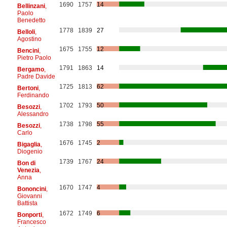
1690
1757
14
Bellinzani
,
Paolo
Benedetto
1778
1839
27
Belloli
,
Agostino
1675
1755
12
Bencini
,
Pietro Paolo
1791
1863
14
Bergamo
,
Padre Davide
1725
1813
62
Bertoni
,
Ferdinando
1702
1793
50
Besozzi
,
Alessandro
1738
1798
55
Besozzi
,
Carlo
1676
1745
2
Bigaglia
,
Diogenio
1739
1767
24
Bon di
Venezia
,
Anna
1670
1747
4
Bononcini
,
Giovanni
Battista
1672
1749
6
Bonporti
,
Francesco