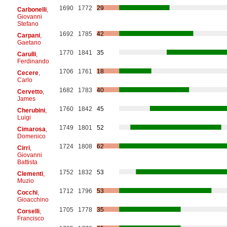
1690
1772
29
Carbonelli
,
Giovanni
Stefano
1692
1785
42
Carpani
,
Gaetano
1770
1841
35
Carulli
,
Ferdinando
1706
1761
18
Cecere
,
Carlo
1682
1783
40
Cervetto
,
James
1760
1842
45
Cherubini
,
Luigi
1749
1801
52
Cimarosa
,
Domenico
1724
1808
62
Cirri
,
Giovanni
Battista
1752
1832
53
Clementi
,
Muzio
1712
1796
53
Cocchi
,
Gioacchino
1705
1778
35
Corselli
,
Francisco