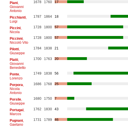
1678
1760
17
Piani
,
Giovanni
Antonio
1787
1864
18
Picchianti
,
Luigi
1728
1800
57
Piccini
,
Nicola
1728
1800
57
Piccinni
,
Niccolò Vito
1784
1838
21
Pilotti
,
Giuseppe
1700
1763
20
Platti
,
Giovanni
Benedetto
1749
1838
56
Ponte
,
Lorenzo
1686
1768
25
Porpora
,
Nicola
Antonio
1680
1750
7
Porsile
,
Giuseppe
1762
1830
43
Portugal
,
Marcos
1731
1789
46
Pugnani
,
Gaetano