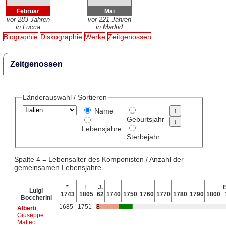
Februar
Mai
vor 283 Jahren
vor 221 Jahren
in Lucca
in Madrid
Biographie
Diskographie
Werke
Zeitgenossen
Zeitgenossen
Länderauswahl / Sortieren
Name
Geburtsjahr
Lebensjahre
Sterbejahr
Spalte 4 = Lebensalter des Komponisten / Anzahl der
gemeinsamen Lebensjahre
*
†
J.
E
Luigi
1743
1805
62
1740
1750
1760
1770
1780
1790
1800
Boccherini
1685
1751
8
Alberti
,
Giuseppe
Matteo