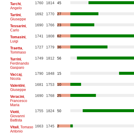
1760
1814
45
Tarchi
,
Angelo
1692
1770
27
Tartini
,
Giuseppe
1690
1766
23
Tessarini
,
Carlo
1741
1808
62
Tomasini
,
Luigi
1727
1779
36
Traetta
,
Tommaso
1749
1812
56
Turrini
,
Ferdinando
Gasparo
1790
1848
15
Vaccaj
,
Nicola
1681
1753
10
Valentini
,
Giuseppe
1690
1768
25
Veracini
,
Francesco
Maria
1755
1824
50
Viotti
,
Giovanni
Battista
1663
1745
2
Vitali
, Tomaso
Antonio