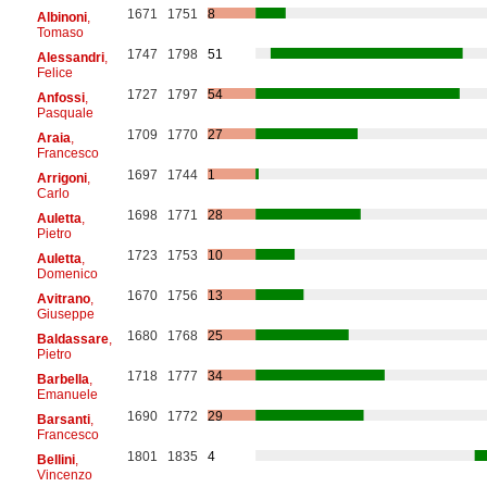
1671
1751
8
Albinoni
,
Tomaso
1747
1798
51
Alessandri
,
Felice
1727
1797
54
Anfossi
,
Pasquale
1709
1770
27
Araia
,
Francesco
1697
1744
1
Arrigoni
,
Carlo
1698
1771
28
Auletta
,
Pietro
1723
1753
10
Auletta
,
Domenico
1670
1756
13
Avitrano
,
Giuseppe
1680
1768
25
Baldassare
,
Pietro
1718
1777
34
Barbella
,
Emanuele
1690
1772
29
Barsanti
,
Francesco
1801
1835
4
Bellini
,
Vincenzo