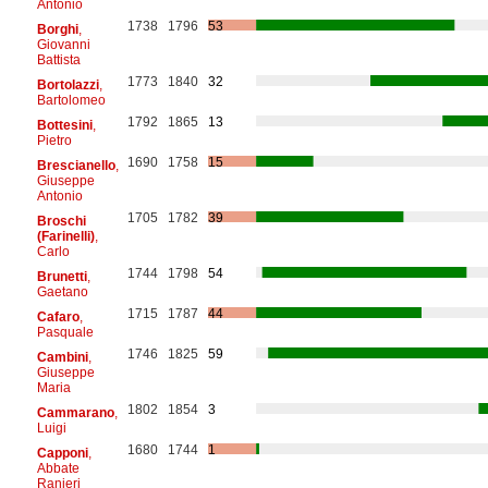
Antonio
1738
1796
53
Borghi
,
Giovanni
Battista
1773
1840
32
Bortolazzi
,
Bartolomeo
1792
1865
13
Bottesini
,
Pietro
1690
1758
15
Brescianello
,
Giuseppe
Antonio
1705
1782
39
Broschi
(Farinelli)
,
Carlo
1744
1798
54
Brunetti
,
Gaetano
1715
1787
44
Cafaro
,
Pasquale
1746
1825
59
Cambini
,
Giuseppe
Maria
1802
1854
3
Cammarano
,
Luigi
1680
1744
1
Capponi
,
Abbate
Ranieri