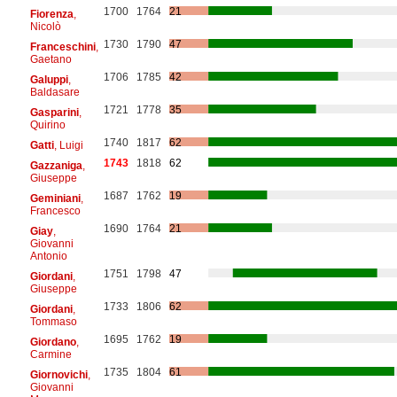
1700
1764
21
Fiorenza
,
Nicolò
1730
1790
47
Franceschini
,
Gaetano
1706
1785
42
Galuppi
,
Baldasare
1721
1778
35
Gasparini
,
Quirino
1740
1817
62
Gatti
, Luigi
1743
1818
62
Gazzaniga
,
Giuseppe
1687
1762
19
Geminiani
,
Francesco
1690
1764
21
Giay
,
Giovanni
Antonio
1751
1798
47
Giordani
,
Giuseppe
1733
1806
62
Giordani
,
Tommaso
1695
1762
19
Giordano
,
Carmine
1735
1804
61
Giornovichi
,
Giovanni